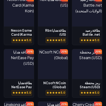
بطاقة رصيد
بطاقة هدايا Rbx
Nexon Game
Card (Karma
(US)
Battle.net
(الولايات المتحدة)
Koin)
5.0
5.0
5.0
-20%
-20%
-20%
رمز محفظة
NCsoft NCoin
بطاقة هدايا
NetEase Pay
(Global)
Steam (USD)
(USD)
5.0
5.0
5.0
-20%
-20%
-20%