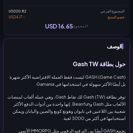
المجموع الفرعي
USD20.82
خصم المنتج
- USD4.17
USD 16.65
المجموع
الوصف
حول بطاقة Gash TW
GASH (Game Cash) ليست فقط العملة الافتراضية الأكثر شهرة
بل أيضًا الأكثر سهولة في استخدامها في Gamania.
توفر بطاقة Gash (TW) لك نقاط Gash، وهي عملة ألعاب لمنصات
الألعاب مثل Gash وBeanfun. إنها واحدة من أدوات الدفع الأكثر
شعبية بين اللاعبين في تايوان وهونغ كونغ والصين واليابان ويمكن
استخدامها في أكثر من 3000 لعبة.
يجمع GASH أيضًا بين الترفيه الرقمي مثل MMORPG الأنمي