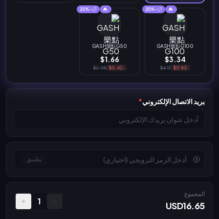
-20%
-20%
GASH樂點G50
GASH樂點G100
$1.66
$3.34
$2.08
-$0.42
$4.17
-$0.83
بريد الاتصال الإلكتروني
*
تطبيق
المجموع
1
USD16.65