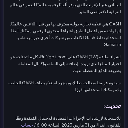
الياباني عبر الإنترنت الذي يوفر ألعابًا رقمية عالميًا للغمر في عالم
الترفيه الافتراضي المثير.
GASH هي علامة تجارية دولية معترف بها من قبل اللاعبين عالميًا.
إنها واحدة من أفضل الطرق لشراء المحتوى الرقمي. يمكنك أيضًا
استخدام نقاط Gash للألعاب من شركات أخرى غير مرتبطة بـ
Gamania.
لشراء بطاقة GASH (TW) على Buffget.com، كل ما تحتاجه هو
اختيار المبلغ الذي تريده، إضافته إلى السلة، وإكمال المعاملة
بطريقة الدفع المفضلة لديك.
سيقوم فريقنا بمعالجة طلبك وبمجرد استلام بطاقة GASH الخاصة
بك، يمكنك استخدامها فورًا.
تحديث:
للاستجابة لإرشادات الإجراءات المضادة للاحتيال المُنفذة وفقًا
للقانون، ابتداءً من 31 مارس 2023 الساعة 18:00،
حساب