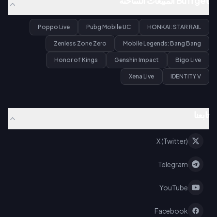
Buffget المبيعات الساخنة
Poppo Live
Pubg Mobile UC
HONKAI: STAR RAIL
Zenless Zone Zero
Mobile Legends: Bang Bang
Honor of Kings
Genshin Impact
Bigo Live
Xena Live
IDENTITY V
تابعنا
X (Twitter)
Telegram
YouTube
Facebook