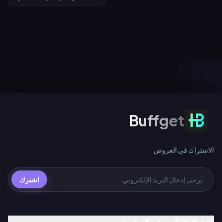
الفصول واكتساب صور رمزية
Archer) في 11 يوليو 2026؛ بينما
وإطارات صور رمزية حصرية من
يصل الجزء الثاني (Rin Tohsaka
الفيلم، وسجل الدخول في الفترة من 1
بالإضافة إلى الشخصية المجانية
إلى 2 أغسطس للحصول على حركة
Gilgamesh) في 24 يوليو 2026
تعبيرية لفترة محدودة لشخصية
ضمن الإصدار 4.4. تشترك كلا
سبايدر مان، وقم بالتدوير مقابل 10
المرحلتين في عداد ضمان واحد،
UC (السحب اليومي الأول)، أو 40
ويمنح إجراء 200 سحب عبر أي حدث
UC للسحب العادي، أو 360 UC لكل
سحب مخروطاً ضوئياً مميزاً مجانياً لـ
حزمة تضم 10 عمليات سحب.
Gilgamesh أو Archer.
الاشتراك في العروض
Buffget
الاشتراك في العروض
اشترك