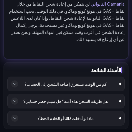
Gamania التايواني
لن يتمكن من إعادة شحن النقاط من خلال
نقاط GASH في هونغ كونغ وماكاو. في ذلك الوقت، يجب استخدام
نقاط GASH التايوانية لإعادة شحن النقاط، وإذا كان لدى اللاعبين
نقاط GASH في هونغ كونغ وماكاو غير مستخدمة، يرجى إكمال
إعادة الشحن في أقرب وقت ممكن قبل انتهاء المهلة، ونحن نعتذر
عن أي إزعاج قد يسببه ذلك.
الأسئلة الشائعة
كم من الوقت يستغرق إضافة الشحن إلى الحساب؟
هل طريقة الشحن هذه آمنة؟ هل سيتم حظر حسابي؟
ماذا لو أدخلت UID أو الخادم الخطأ؟