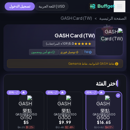
USD | اللغة العربية
تسجيل الدخول
الصفحة الرئيسية
>
GASH Card (TW)
GASH Card (TW)
5.0
(109+ المراجعات)
TW
توصيل فوري
دفع آمن ومضمون
نقاط GASH التايوانية، نقاط Gamania
اختر الفئة
-20%
-20%
-20%
GASH樂點G150
GASH樂點G300
GASH樂點G500
$5
$9.99
$16.65
$6.25
-$1.25
$12.48
-$2.49
$20.82
-$4.17