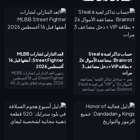
حساب تذاكر لعبة Steal a
العد التنازلي لشارات MLBB
Brainrot: مضاعفة الأموال 2x
Street Fighter: أنفقها قبل 16
+ بطاقة VIP = دخل مضاعف 3
أغسطس 2026
مرات
ينتهي العد التنازلي لشارات MLBB
Street Fighter في 16 أغسطس
نعم — تتداخل تذاكر اللعبة "مضاعفة
2026، وهو موعد إغلاق تعاون الـ 45
الأموال 2x" و"VIP" في لعبة Steal a
يوماً ومتجر استبدال الشارات الخاص
Brainrot. تضاعف ميزة "مضاعفة
به. من المتوقع أن تنتهي صلاحية
الأموال 2x" دخل الجامع (×2)، وتضيف
الشارات غير المستخدمة بنهاية
ميزة "VIP" (×1.5)، وتتضاعف معاً
الحدث، لذا احرص على استبدال كل
لتعطيك بالضبط 3 أضعاف الدخل
شيء الآن: تكلفة أزياء التقاطع
الأساسي - وليس 4 أضعاف. تبلغ
الرئيسية 1,200 شارة، والأزياء
تكلفة مضاعفة الأموال 2x نحو 119
الملونة البديلة 200 شارة. تحقق من
روبوكس، وتكلفة VIP نحو 499
رصيدك في صفحة الحدث، واتبع قائمة
(الإجمالي 618). اشترِ مضاعفة الأموال
الأولوية أدناه، واستخدم سحب الـ 25
2x أولاً؛ ثم أضف بطاقة VIP بمجرد أن
دايموند اليومي لأي محاولة أخيرة.
يبرر دخلك الأساسي ذلك.