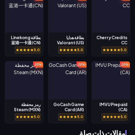
Cherry Credits
بطاقة هدايا
بطاقة Linekong
蓝港一卡通(CN)
Valorant (US)
CC
5.0
5.0
5.0
-20%
-20%
-20%
IMVU Prepaid
GoCash Game
رمز محفظة
Steam (MXN)
Card (AR)
(CA)
5.0
5.0
5.0
مقالات ذات صلة