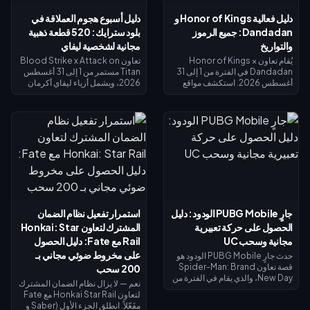
دليل فعالية Honor of Kings و
دليل أسبوع هجوم العملاقة في
Dandadan: جميع الرموز
بلود سترايك: 520 قطعة ذهبية
والتواريخ
مجانية لشخصية ليفاي
يُقام تعاون Honor of Kings ×
تعاون Blood Strike x Attack on
Dandadan في الفترة من 1 إلى 31
Titan مستمر من 1 إلى 31 أغسطس
أغسطس 2026. استكشف مواقع
2026، ويشمل أزياء ليفاي أكرمان
الأجسام الطائرة المجهولة (UFO) في
في الحوض المحدود وغنائم الحظ
نافذة التحقيق للحصول على عملات
المحدودة. تذكرة سبلاش فست
الاسترداد، وأنجز المهام اليومية
سترايك (15 يوليو – 14 أغسطس
للحصول على عملات رييروكو
2026) تعيد لك 520 قطعة ذهبية عند
(Reiryoku) - وهي العملة
الوصول إلى المستوى الأقصى — وهي
المستخدمة للحصول على مظهر مومو
كافية لتمويل تذكرة النخبة أو محاولات
أيايسي (Momo Ayase) الملحمي
الحصول على ليفاي. يوضح لك دليل
المجاني لبطلة داجي (Daji). يُفتح
الأسبوع الأول هذا كيفية جمع الذهب
نظام إيقاظ القوة الروحية في 7
المجاني، واسترداد الرموز، وتوقيت
أغسطس مع مظهر جiji (جيجي) لبطل
استرداد الأموال بحيث لا يكلفك ليفاي
موزي (Mozi)، وتُغلق جميع عمليات
شيئاً تقريباً.
جارٍ PUBG Mobile الودود: دليل
استمرار تفعيل نظام الضمان
الاستبدال في 31 أغسطس.
الحصول على حركة تعبيرية
المشترك لتعاون Honkai: Star
مجانية وسحب UC
Rail مع Fate: دليل الحصول
على مخروط ضوئي مجاني بـ
حدث جارٍ PUBG Mobile الودود هو
قصة تعاون Spider-Man: Brand
200 سحب
New Day، والذي يقام في الفترة من
نعم — لا يزال نظام الضمان المشترك
30 يوليو إلى 1 سبتمبر 2026. أكمل
لتعاون Honkai Star Rail مع Fate
المهام ذات الطابع الخاص لفتح
مفَعّلاً. انطلق الجزء الأول (Saber و