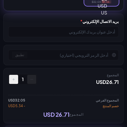
$32.05
-$5.34
بريد الاتصال الإلكتروني
*
تطبيق
المجموع
1
USD26.71
المجموع الفرعي
USD32.05
خصم المنتج
- USD5.34
USD 26.71
المجموع