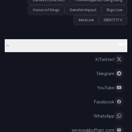
Honor of Kings
Genshin Impact
Bigo Live
Xena Live
IDENTITY V
تابعنا
X (Twitter)
Telegram
YouTube
Facebook
WhatsApp
service@buffget.com