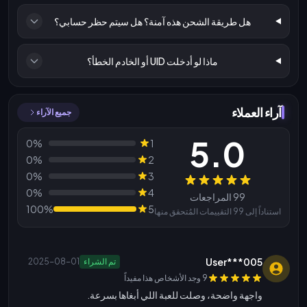
هل طريقة الشحن هذه آمنة؟ هل سيتم حظر حسابي؟
ماذا لو أدخلت UID أو الخادم الخطأ؟
آراء العملاء
جميع الآراء
5.0
0%
1
0%
2
0%
3
المراجعات
0%
4
99 المراجعات
100%
5
استناداً إلى 99 التقييمات المُتحقق منها
User***005
تم الشراء
2025-08-01
9 وجد الأشخاص هذا مفيداً
واجهة واضحة، وصلت للعبة اللي أبغاها بسرعة.