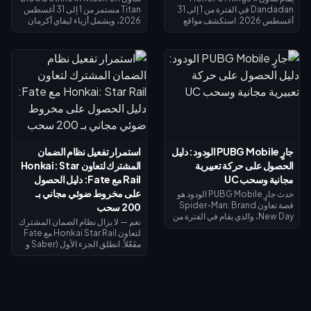
Dandadan في الفترة من 1 إلى 31
Titan مستمر من 1 إلى 31 أغسطس
أغسطس 2026. استكشف مواقع
2026، ويشمل أزياء ليفاي أكرمان
الأجسام الطائرة المجهولة (UFO) في
في الحوض المحدود وغنائم الحظ
نافذة التحقيق للحصول على عملات
المحدودة. تذكرة سبلاش فست
الاسترداد، وأنجز المهام اليومية
سترايك (15 يوليو – 14 أغسطس
للحصول على عملات رييروكو
2026) تعيد لك 520 قطعة ذهبية عند
(Reiryoku) - وهي العملة
الوصول إلى المستوى الأقصى — وهي
المستخدمة للحصول على مظهر مومو
كافية لتمويل تذكرة النخبة أو محاولات
أيايسي (Momo Ayase) الملحمي
الحصول على ليفاي. يوضح لك دليل
المجاني لبطلة داجي (Daji). يُفتح
الأسبوع الأول هذا كيفية جمع الذهب
نظام إيقاظ القوة الروحية في 7
المجاني، واسترداد الرموز، وتوقيت
أغسطس مع مظهر جiji (جيجي) لبطل
استرداد الأموال بحيث لا يكلفك ليفاي
موزي (Mozi)، وتُغلق جميع عمليات
شيئاً تقريباً.
جارٍ PUBG Mobile الودود: دليل
استمرار تفعيل نظام الضمان
الاستبدال في 31 أغسطس.
الحصول على حركة تعبيرية
المشترك لتعاون Honkai: Star
مجانية وسحب UC
Rail مع Fate: دليل الحصول
على مخروط ضوئي مجاني بـ
حدث جارٍ PUBG Mobile الودود هو
قصة تعاون Spider-Man: Brand
200 سحب
New Day، والذي يقام في الفترة من
نعم — لا يزال نظام الضمان المشترك
30 يوليو إلى 1 سبتمبر 2026. أكمل
لتعاون Honkai Star Rail مع Fate
المهام ذات الطابع الخاص لفتح
مفَعّلاً. انطلق الجزء الأول (Saber و
الفصول واكتساب صور رمزية
Archer) في 11 يوليو 2026؛ بينما
وإطارات صور رمزية حصرية من
يصل الجزء الثاني (Rin Tohsaka
الفيلم، وسجل الدخول في الفترة من 1
بالإضافة إلى الشخصية المجانية
إلى 2 أغسطس للحصول على حركة
Gilgamesh) في 24 يوليو 2026
تعبيرية لفترة محدودة لشخصية
ضمن الإصدار 4.4. تشترك كلا
سبايدر مان، وقم بالتدوير مقابل 10
المرحلتين في عداد ضمان واحد،