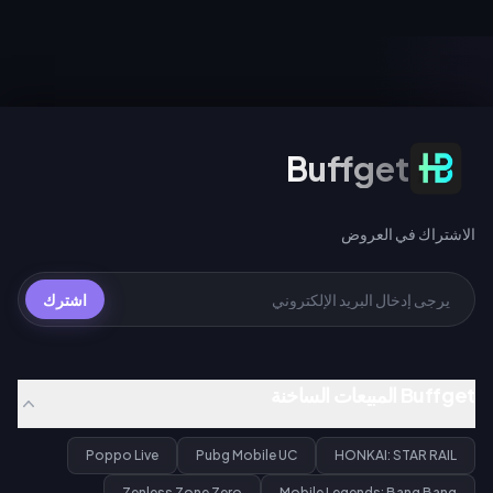
UC (السحب اليومي الأول)، أو 40
ويمنح إجراء 200 سحب عبر أي حدث
UC للسحب العادي، أو 360 UC لكل
سحب مخروطاً ضوئياً مميزاً مجانياً لـ
حزمة تضم 10 عمليات سحب.
Gilgamesh أو Archer.
الاشتراك في العروض
Buffget
الاشتراك في العروض
اشترك
Buffget المبيعات الساخنة
Poppo Live
Pubg Mobile UC
HONKAI: STAR RAIL
Zenless Zone Zero
Mobile Legends: Bang Bang