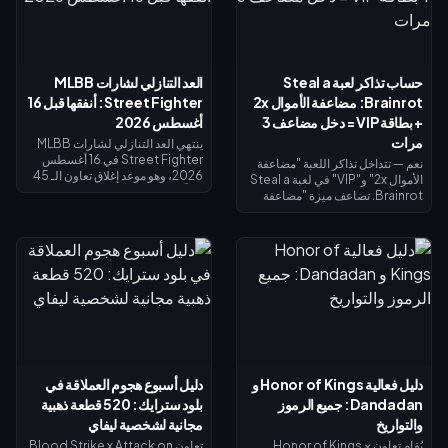
حساب تذاكر لعبة Steal a
العد التنازلي لشارات MLBB
Brainrot: مضاعفة الأموال 2x
Street Fighter: أنفقها قبل 16
+ بطاقة VIP = دخل مضاعف 3
أغسطس 2026
مرات
ينتهي العد التنازلي لشارات MLBB
Street Fighter في 16 أغسطس
نعم — تتداخل تذاكر اللعبة "مضاعفة
2026، وهو موعد إغلاق تعاون الـ 45
الأموال 2x" و"VIP" في لعبة Steal a
يوماً ومتجر استبدال الشارات الخاص
Brainrot. تضاعف ميزة "مضاعفة
به. من المتوقع أن تنتهي صلاحية
الأموال 2x" دخل الجامع (×2)، وتضيف
الشارات غير المستخدمة بنهاية
ميزة "VIP" (×1.5)، وتتضاعف معاً
الحدث، لذا احرص على استبدال كل
لتعطيك بالضبط 3 أضعاف الدخل
شيء الآن: تكلفة أزياء التقاطع
الأساسي - وليس 4 أضعاف. تبلغ
الرئيسية 1,200 شارة، والأزياء
تكلفة مضاعفة الأموال 2x نحو 119
الملونة البديلة 200 شارة. تحقق من
روبوكس، وتكلفة VIP نحو 499
رصيدك في صفحة الحدث، واتبع قائمة
(الإجمالي 618). اشترِ مضاعفة الأموال
الأولوية أدناه، واستخدم سحب الـ 25
2x أولاً؛ ثم أضف بطاقة VIP بمجرد أن
دايموند اليومي لأي محاولة أخيرة.
يبرر دخلك الأساسي ذلك.
دليل فعالية Honor of Kings و
دليل أسبوع هجوم العملاقة في
Dandadan: جميع الرموز
بلود سترايك: 520 قطعة ذهبية
والتواريخ
مجانية لشخصية ليفاي
يُقام تعاون Honor of Kings ×
تعاون Blood Strike x Attack on