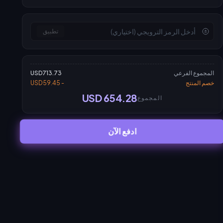
تطبيق
المجموع الفرعي
USD713.73
خصم المنتج
- USD59.45
USD 654.28
المجموع
ادفع الآن