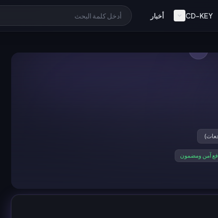
CD-KEY
أخبار
فع آمن ومضمون