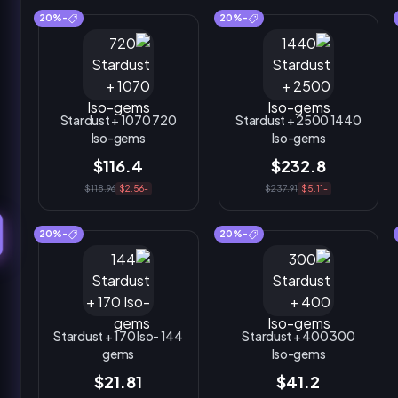
-20%
-20%
720 Stardust + 1070
1440 Stardust + 2500
Iso-gems
Iso-gems
$116.4
$232.8
$118.96
-$2.56
$237.91
-$5.11
-20%
-20%
144 Stardust + 170 Iso-
300 Stardust + 400
gems
Iso-gems
$21.81
$41.2