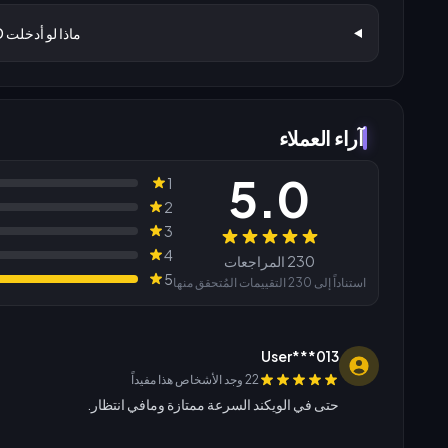
ماذا لو أدخلت UID أو الخادم الخطأ؟
آراء العملاء
5.0
1
2
3
المراجعات
4
230 المراجعات
5
استناداً إلى 230 التقييمات المُتحقق منها
User***013
22 وجد الأشخاص هذا مفيداً
حتى في الويكند السرعة ممتازة ومافي انتظار.