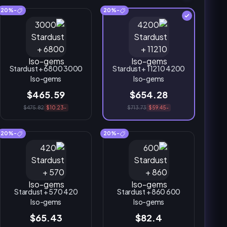
-20%
-20%
3000 Stardust + 6800
4200 Stardust + 11210
Iso-gems
Iso-gems
$465.59
$654.28
$475.82
-$10.23
$713.73
-$59.45
-20%
-20%
420 Stardust + 570
600 Stardust + 860
Iso-gems
Iso-gems
$65.43
$82.4