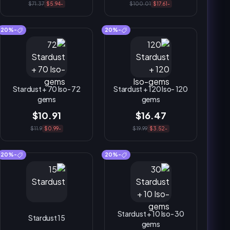
$71.37
-$5.94
$100.01
-$17.61
-20%
-20%
72 Stardust + 70 Iso-
120 Stardust + 120 Iso-
gems
gems
$10.91
$16.47
$11.9
-$0.99
$19.99
-$3.52
-20%
-20%
30 Stardust + 10 Iso-
15 Stardust
gems