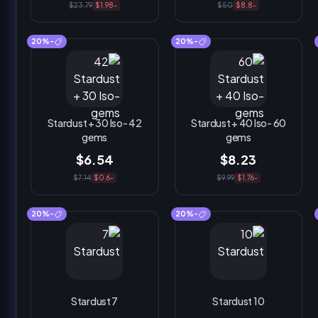
$23.79
-$1.98
$50
-$8.8
-20%
-20%
42 Stardust + 30 Iso-
60 Stardust + 40 Iso-
gems
gems
$6.54
$8.23
$7.14
-$0.6
$9.99
-$1.76
-20%
-20%
7 Stardust
10 Stardust