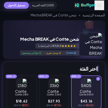
USD | اللغة العربية
تسجيل الدخول
الصفحة الرئيسية
>
شحن Corite في Mecha BREAK
شحن Corite في Mecha BREAK
5.0
(183+ المراجعات)
Global
توصيل فوري
دفع آمن ومضمون
اختر الفئة
-20%
-20%
-20%
2180 Corite
3360 Corite
5405 Corite
$18.62
$27.93
$43.16
$23.79
-$5.17
$35.69
-$7.76
$56.63
-$13.47