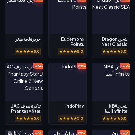
شحن Dragon
Eudemons
جزيرة لعبة هيغز
Points
Nest Classic
SEA
5.0
5.0
5.0
-20%
-20%
-20%
شحن NBA
IndoPlay
تذكرة صرف AC لـ
Infinite آسيا
Phantasy Star
Online 2 New
5.0
5.0
5.0
Genesis
-20%
-20%
-20%