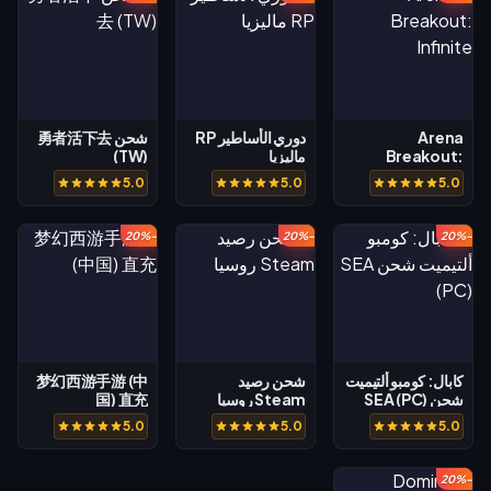
Arena
دوري الأساطير RP
شحن 勇者活下去
Breakout:
ماليزيا
(TW)
Infinite
5.0
5.0
5.0
-20%
-20%
-20%
كابال: كومبو ألتيميت
شحن رصيد
梦幻西游手游 (中
شحن SEA (PC)
Steam روسيا
国) 直充
5.0
5.0
5.0
-20%