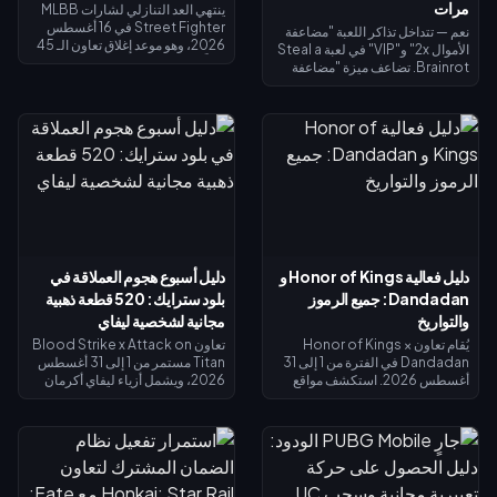
مرات
ينتهي العد التنازلي لشارات MLBB
Street Fighter في 16 أغسطس
نعم — تتداخل تذاكر اللعبة "مضاعفة
2026، وهو موعد إغلاق تعاون الـ 45
الأموال 2x" و"VIP" في لعبة Steal a
يوماً ومتجر استبدال الشارات الخاص
Brainrot. تضاعف ميزة "مضاعفة
به. من المتوقع أن تنتهي صلاحية
الأموال 2x" دخل الجامع (×2)، وتضيف
الشارات غير المستخدمة بنهاية
ميزة "VIP" (×1.5)، وتتضاعف معاً
الحدث، لذا احرص على استبدال كل
لتعطيك بالضبط 3 أضعاف الدخل
شيء الآن: تكلفة أزياء التقاطع
الأساسي - وليس 4 أضعاف. تبلغ
الرئيسية 1,200 شارة، والأزياء
تكلفة مضاعفة الأموال 2x نحو 119
الملونة البديلة 200 شارة. تحقق من
روبوكس، وتكلفة VIP نحو 499
رصيدك في صفحة الحدث، واتبع قائمة
(الإجمالي 618). اشترِ مضاعفة الأموال
الأولوية أدناه، واستخدم سحب الـ 25
2x أولاً؛ ثم أضف بطاقة VIP بمجرد أن
دايموند اليومي لأي محاولة أخيرة.
يبرر دخلك الأساسي ذلك.
دليل فعالية Honor of Kings و
دليل أسبوع هجوم العملاقة في
Dandadan: جميع الرموز
بلود سترايك: 520 قطعة ذهبية
والتواريخ
مجانية لشخصية ليفاي
يُقام تعاون Honor of Kings ×
تعاون Blood Strike x Attack on
Dandadan في الفترة من 1 إلى 31
Titan مستمر من 1 إلى 31 أغسطس
أغسطس 2026. استكشف مواقع
2026، ويشمل أزياء ليفاي أكرمان
الأجسام الطائرة المجهولة (UFO) في
في الحوض المحدود وغنائم الحظ
نافذة التحقيق للحصول على عملات
المحدودة. تذكرة سبلاش فست
الاسترداد، وأنجز المهام اليومية
سترايك (15 يوليو – 14 أغسطس
للحصول على عملات رييروكو
2026) تعيد لك 520 قطعة ذهبية عند
(Reiryoku) - وهي العملة
الوصول إلى المستوى الأقصى — وهي
المستخدمة للحصول على مظهر مومو
كافية لتمويل تذكرة النخبة أو محاولات