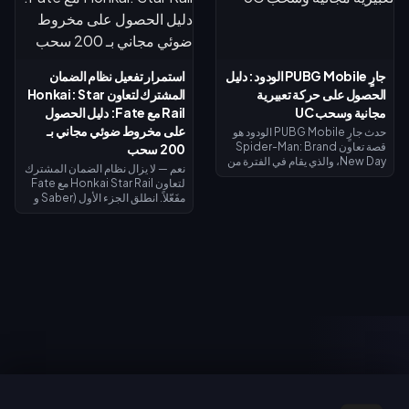
أيايسي (Momo Ayase) الملحمي
الحصول على ليفاي. يوضح لك دليل
المجاني لبطلة داجي (Daji). يُفتح
الأسبوع الأول هذا كيفية جمع الذهب
نظام إيقاظ القوة الروحية في 7
المجاني، واسترداد الرموز، وتوقيت
أغسطس مع مظهر جiji (جيجي) لبطل
استرداد الأموال بحيث لا يكلفك ليفاي
موزي (Mozi)، وتُغلق جميع عمليات
شيئاً تقريباً.
جارٍ PUBG Mobile الودود: دليل
استمرار تفعيل نظام الضمان
الاستبدال في 31 أغسطس.
الحصول على حركة تعبيرية
المشترك لتعاون Honkai: Star
مجانية وسحب UC
Rail مع Fate: دليل الحصول
على مخروط ضوئي مجاني بـ
حدث جارٍ PUBG Mobile الودود هو
قصة تعاون Spider-Man: Brand
200 سحب
New Day، والذي يقام في الفترة من
نعم — لا يزال نظام الضمان المشترك
30 يوليو إلى 1 سبتمبر 2026. أكمل
لتعاون Honkai Star Rail مع Fate
المهام ذات الطابع الخاص لفتح
مفَعّلاً. انطلق الجزء الأول (Saber و
الفصول واكتساب صور رمزية
Archer) في 11 يوليو 2026؛ بينما
وإطارات صور رمزية حصرية من
يصل الجزء الثاني (Rin Tohsaka
الفيلم، وسجل الدخول في الفترة من 1
بالإضافة إلى الشخصية المجانية
إلى 2 أغسطس للحصول على حركة
Gilgamesh) في 24 يوليو 2026
تعبيرية لفترة محدودة لشخصية
ضمن الإصدار 4.4. تشترك كلا
سبايدر مان، وقم بالتدوير مقابل 10
المرحلتين في عداد ضمان واحد،
UC (السحب اليومي الأول)، أو 40
ويمنح إجراء 200 سحب عبر أي حدث
UC للسحب العادي، أو 360 UC لكل
سحب مخروطاً ضوئياً مميزاً مجانياً لـ
حزمة تضم 10 عمليات سحب.
Gilgamesh أو Archer.