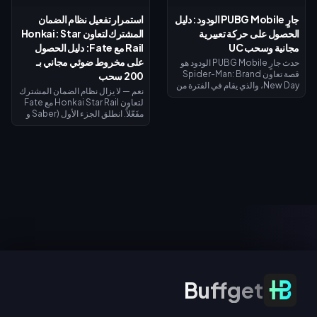
موزي (Mozi)، وتُغلق جميع عمليات
شيئاً تقريباً.
جارٍ PUBG Mobile الودود: دليل
استمرار تفعيل نظام الضمان
الاستبدال في 31 أغسطس.
الحصول على حركة تعبيرية
المشترك لتعاون Honkai: Star
مجانية وسحب UC
Rail مع Fate: دليل الحصول
على مخروط ضوئي مجاني بـ
حدث جارٍ PUBG Mobile الودود هو
قصة تعاون Spider-Man: Brand
200 سحب
New Day، والذي يقام في الفترة من
نعم — لا يزال نظام الضمان المشترك
30 يوليو إلى 1 سبتمبر 2026. أكمل
لتعاون Honkai Star Rail مع Fate
المهام ذات الطابع الخاص لفتح
مفَعّلاً. انطلق الجزء الأول (Saber و
الفصول واكتساب صور رمزية
Archer) في 11 يوليو 2026؛ بينما
وإطارات صور رمزية حصرية من
يصل الجزء الثاني (Rin Tohsaka
الفيلم، وسجل الدخول في الفترة من 1
بالإضافة إلى الشخصية المجانية
إلى 2 أغسطس للحصول على حركة
Gilgamesh) في 24 يوليو 2026
تعبيرية لفترة محدودة لشخصية
ضمن الإصدار 4.4. تشترك كلا
سبايدر مان، وقم بالتدوير مقابل 10
المرحلتين في عداد ضمان واحد،
UC (السحب اليومي الأول)، أو 40
ويمنح إجراء 200 سحب عبر أي حدث
UC للسحب العادي، أو 360 UC لكل
سحب مخروطاً ضوئياً مميزاً مجانياً لـ
حزمة تضم 10 عمليات سحب.
Gilgamesh أو Archer.
الاشتراك في العروض
Buffget