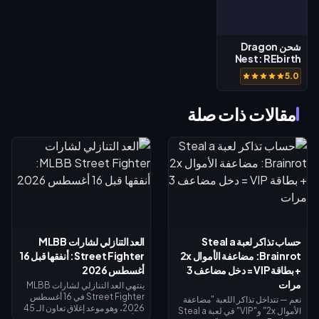
شحن Dragon
Nest: REbirth
of Legend SEA
5.0
مقالات ذات صلة
حساب تذاكر لعبة Steal a
العد التنازلي لشارات MLBB
Brainrot: مضاعفة الأموال 2x
Street Fighter: أنفقها قبل 16
+ بطاقة VIP = دخل مضاعف 3
أغسطس 2026
مرات
ينتهي العد التنازلي لشارات MLBB
Street Fighter في 16 أغسطس
نعم — تتداخل تذاكر اللعبة "مضاعفة
2026، وهو موعد إغلاق تعاون الـ 45
الأموال 2x" و"VIP" في لعبة Steal a