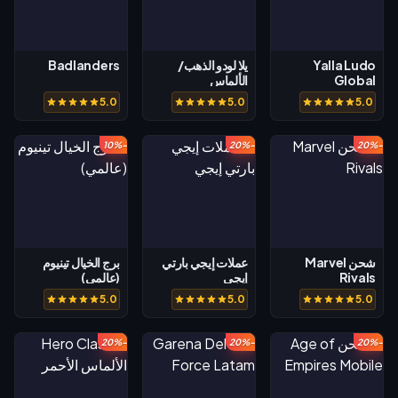
Yalla Ludo
يلا لودو الذهب/
Badlanders
Global
الألماس
5.0
5.0
5.0
-10%
-20%
-20%
شحن Marvel
عملات إيجي بارتي
برج الخيال تينيوم
Rivals
إيجي
(عالمي)
5.0
5.0
5.0
-20%
-20%
-20%