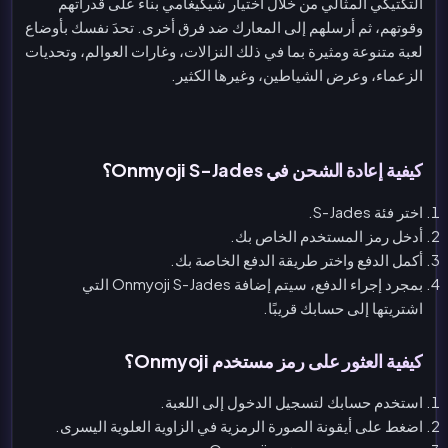
التكتيكي المثالي من خلال اختيار شيكيغامي بناءً على قدراتهم
وقوتهم، ثم أرسلهم إلى المعارك ضد فرق أخرى. تحدَ نفسك بأوضاع
لعبة متنوعة ومثيرة بما في ذلك النزالات، وغارات العوالم، وتحديات
الزعماء، وعرض الشياطين، وغيرها الكثير.
كيفية إعادة الشحن في Onmyoji S-Jades؟
اختر فئة S-Jades.
أدخل رمز المستخدم الخاص بك.
أكمل الدفع واختر طريقة الدفع الخاصة بك.
بمجرد إجراء الدفع، سيتم إضافة Onmyoji S-Jades التي
اشتريتها إلى حسابك قريبًا.
كيفية العثور على رمز مستخدم Onmyoji؟
استخدم حسابك لتسجيل الدخول إلى اللعبة.
اضغط على أيقونة الصورة الرمزية في الزاوية العلوية اليسرى.