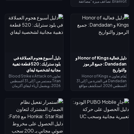
يوماً ومتجر استبدال الشارات الخاص
Brainrot. تضاعف ميزة "مضاعفة
به. من المتوقع أن تنتهي صلاحية
الأموال 2x" دخل الجامع (×2)، وتضيف
الشارات غير المستخدمة بنهاية
ميزة "VIP" (×1.5)، وتتضاعف معاً
الحدث، لذا احرص على استبدال كل
لتعطيك بالضبط 3 أضعاف الدخل
شيء الآن: تكلفة أزياء التقاطع
الأساسي - وليس 4 أضعاف. تبلغ
الرئيسية 1,200 شارة، والأزياء
تكلفة مضاعفة الأموال 2x نحو 119
الملونة البديلة 200 شارة. تحقق من
روبوكس، وتكلفة VIP نحو 499
رصيدك في صفحة الحدث، واتبع قائمة
(الإجمالي 618). اشترِ مضاعفة الأموال
الأولوية أدناه، واستخدم سحب الـ 25
2x أولاً؛ ثم أضف بطاقة VIP بمجرد أن
دايموند اليومي لأي محاولة أخيرة.
يبرر دخلك الأساسي ذلك.
دليل فعالية Honor of Kings و
دليل أسبوع هجوم العملاقة في
Dandadan: جميع الرموز
بلود سترايك: 520 قطعة ذهبية
والتواريخ
مجانية لشخصية ليفاي
يُقام تعاون Honor of Kings ×
تعاون Blood Strike x Attack on
Dandadan في الفترة من 1 إلى 31
Titan مستمر من 1 إلى 31 أغسطس
أغسطس 2026. استكشف مواقع
2026، ويشمل أزياء ليفاي أكرمان
الأجسام الطائرة المجهولة (UFO) في
في الحوض المحدود وغنائم الحظ
نافذة التحقيق للحصول على عملات
المحدودة. تذكرة سبلاش فست
الاسترداد، وأنجز المهام اليومية
سترايك (15 يوليو – 14 أغسطس
للحصول على عملات رييروكو
2026) تعيد لك 520 قطعة ذهبية عند
(Reiryoku) - وهي العملة
الوصول إلى المستوى الأقصى — وهي
المستخدمة للحصول على مظهر مومو
كافية لتمويل تذكرة النخبة أو محاولات
أيايسي (Momo Ayase) الملحمي
الحصول على ليفاي. يوضح لك دليل
المجاني لبطلة داجي (Daji). يُفتح
الأسبوع الأول هذا كيفية جمع الذهب
نظام إيقاظ القوة الروحية في 7
المجاني، واسترداد الرموز، وتوقيت
أغسطس مع مظهر جiji (جيجي) لبطل
استرداد الأموال بحيث لا يكلفك ليفاي