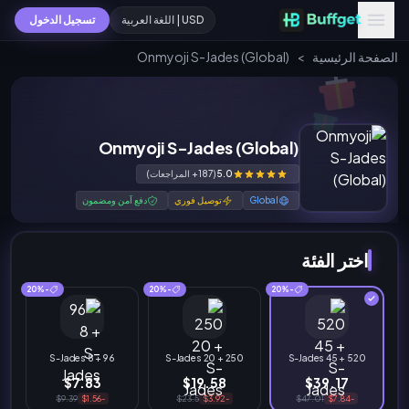
USD | اللغة العربية
تسجيل الدخول
الصفحة الرئيسية
>
Onmyoji S-Jades (Global)
Onmyoji S-Jades (Global)
5.0
(187+ المراجعات)
Global
توصيل فوري
دفع آمن ومضمون
اختر الفئة
-20%
-20%
-20%
96 + 8 S-Jades
250 + 20 S-Jades
520 + 45 S-Jades
$7.83
$19.58
$39.17
$9.39
-$1.56
$23.5
-$3.92
$47.01
-$7.84