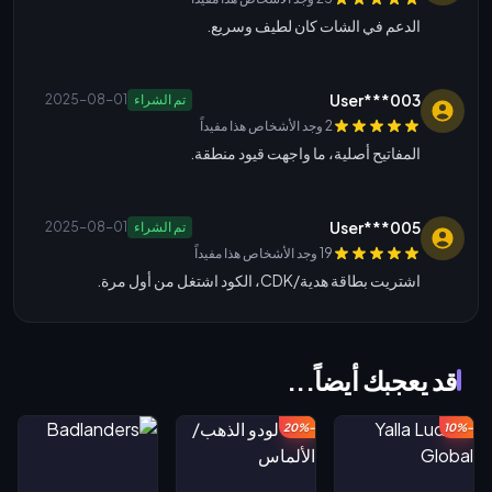
الدعم في الشات كان لطيف وسريع.
User***003
تم الشراء
2025-08-01
2 وجد الأشخاص هذا مفيداً
المفاتيح أصلية، ما واجهت قيود منطقة.
User***005
تم الشراء
2025-08-01
19 وجد الأشخاص هذا مفيداً
اشتريت بطاقة هدية/CDK، الكود اشتغل من أول مرة.
قد يعجبك أيضاً...
-20%
-10%