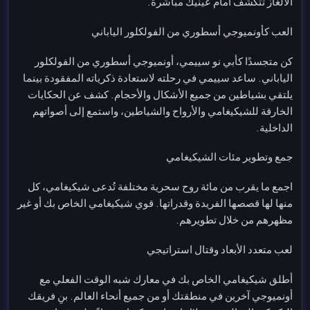
الألغاز تتكشف أمام عينيك مباشرة.
العب كأونميوجي أسطوري من الفولكلور الياباني
كن متجسدًا كأبي نو سييمي، أونميوجي أسطوري من الفولكلور
الياباني. ساعد سييمي في رحلته لاستعادة ذكرياته المفقودة بينما
يلتقي بشياطين من جميع الأشكال والأحجام. كشف عن الحكايات
الخارقة للشيكيغامي والأرواح والشياطين، واستمع إلى أصواتهم
الداخلية.
جمع وتطوير مئات الشيكيغامي
اجمع ما يقرب من مائة روح سحرية مختلفة تُدعى شيكيغامي، كل
منها لها قصصها الفريدة وقدراتها. قوي شيكيغامي الخاص بك أو غير
مظهرهم من خلال تطويرهم.
لعب متعدد الأبعاد وقتال استراتيجي
أطلق شيكيغامي الخاص بك في معارك شبه الوقت الفعلي مع
أونميوجي آخرين في منطقتك أو من جميع أنحاء العالم. بنِ فريقك