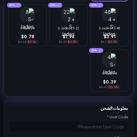
-20%
-20%
-20%
8 S-Jades
22 + 2 S-Jades
48 + 4 S-Jades
$0.78
$1.96
$3.91
$0.94
-$0.16
$2.35
-$0.39
$4.7
-$0.79
-20%
4 S-Jades
$0.39
$0.47
-$0.08
معلومات الشحن
*
User Code