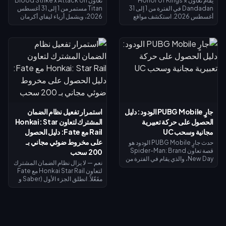
يُقام تعاون Honor of Kings ×
تعاون Blood Strike x Attack on
Dandadan في الفترة من 1 إلى 31
Titan مستمر من 1 إلى 31 أغسطس
أغسطس 2026. استكشف مواقع
2026، ويشمل أزياء ليفاي أكرمان
الأجسام الطائرة المجهولة (UFO) في
في الحوض المحدود وغنائم الحظ
نافذة التحقيق للحصول على عملات
المحدودة. تذكرة سبلاش فست
الاسترداد، وأنجز المهام اليومية
سترايك (15 يوليو – 14 أغسطس
للحصول على عملات رييروكو
2026) تعيد لك 520 قطعة ذهبية عند
(Reiryoku) - وهي العملة
الوصول إلى المستوى الأقصى — وهي
المستخدمة للحصول على مظهر مومو
كافية لتمويل تذكرة النخبة أو محاولات
أيايسي (Momo Ayase) الملحمي
الحصول على ليفاي. يوضح لك دليل
المجاني لبطلة داجي (Daji). يُفتح
الأسبوع الأول هذا كيفية جمع الذهب
نظام إيقاظ القوة الروحية في 7
المجاني، واسترداد الرموز، وتوقيت
أغسطس مع مظهر جiji (جيجي) لبطل
استرداد الأموال بحيث لا يكلفك ليفاي
موزي (Mozi)، وتُغلق جميع عمليات
شيئاً تقريباً.
جارٍ PUBG Mobile الودود: دليل
استمرار تفعيل نظام الضمان
الاستبدال في 31 أغسطس.
الحصول على حركة تعبيرية
المشترك لتعاون Honkai: Star
مجانية وسحب UC
Rail مع Fate: دليل الحصول
على مخروط ضوئي مجاني بـ
حدث جارٍ PUBG Mobile الودود هو
قصة تعاون Spider-Man: Brand
200 سحب
New Day، والذي يقام في الفترة من
نعم — لا يزال نظام الضمان المشترك
30 يوليو إلى 1 سبتمبر 2026. أكمل
لتعاون Honkai Star Rail مع Fate
المهام ذات الطابع الخاص لفتح
مفَعّلاً. انطلق الجزء الأول (Saber و
الفصول واكتساب صور رمزية
Archer) في 11 يوليو 2026؛ بينما
وإطارات صور رمزية حصرية من
يصل الجزء الثاني (Rin Tohsaka
الفيلم، وسجل الدخول في الفترة من 1
بالإضافة إلى الشخصية المجانية
إلى 2 أغسطس للحصول على حركة
Gilgamesh) في 24 يوليو 2026
تعبيرية لفترة محدودة لشخصية
ضمن الإصدار 4.4. تشترك كلا
سبايدر مان، وقم بالتدوير مقابل 10