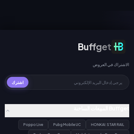
المرحلتين في عداد ضمان واحد،
UC (السحب اليومي الأول)، أو 40
ويمنح إجراء 200 سحب عبر أي حدث
UC للسحب العادي، أو 360 UC لكل
سحب مخروطاً ضوئياً مميزاً مجانياً لـ
حزمة تضم 10 عمليات سحب.
Gilgamesh أو Archer.
الاشتراك في العروض
Buffget
الاشتراك في العروض
اشترك
Buffget المبيعات الساخنة
Poppo Live
Pubg Mobile UC
HONKAI: STAR RAIL