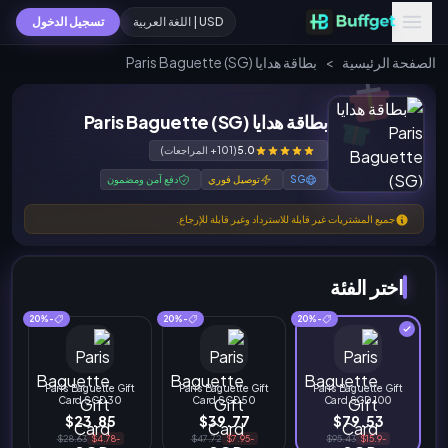
USD | اللغة العربية
تسجيل الدخول
الصفحة الرئيسية
>
بطاقة هدايا Paris Baguette (SG)
بطاقة هدايا Paris Baguette (SG)
5.0
(101+ المراجعات)
SG
توصيل فوري
دفع آمن ومضمون
جميع المشتريات غير قابلة للاسترداد وغير قابلة للإرجاع.
اختر الفئة
-20%
-20%
-20%
Paris Baguette Gift
Paris Baguette Gift
Paris Baguette Gift
Card SGD 30
Card SGD 50
Card SGD 100
$23.85
$39.77
$79.53
$28.63
-$4.78
$47.72
-$7.95
$95.43
-$15.9