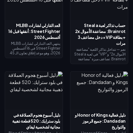
حساب تذاكر لعبة Steal a
العد التنازلي لشارات MLBB
Brainrot: مضاعفة الأموال 2x
Street Fighter: أنفقها قبل 16
+ بطاقة VIP = دخل مضاعف 3
أغسطس 2026
مرات
ينتهي العد التنازلي لشارات MLBB
Street Fighter في 16 أغسطس
نعم — تتداخل تذاكر اللعبة "مضاعفة
2026، وهو موعد إغلاق تعاون الـ 45
الأموال 2x" و"VIP" في لعبة Steal a
يوماً ومتجر استبدال الشارات الخاص
Brainrot. تضاعف ميزة "مضاعفة
به. من المتوقع أن تنتهي صلاحية
الأموال 2x" دخل الجامع (×2)، وتضيف
الشارات غير المستخدمة بنهاية
ميزة "VIP" (×1.5)، وتتضاعف معاً
الحدث، لذا احرص على استبدال كل
لتعطيك بالضبط 3 أضعاف الدخل
شيء الآن: تكلفة أزياء التقاطع
الأساسي - وليس 4 أضعاف. تبلغ
الرئيسية 1,200 شارة، والأزياء
تكلفة مضاعفة الأموال 2x نحو 119
الملونة البديلة 200 شارة. تحقق من
روبوكس، وتكلفة VIP نحو 499
رصيدك في صفحة الحدث، واتبع قائمة
(الإجمالي 618). اشترِ مضاعفة الأموال
الأولوية أدناه، واستخدم سحب الـ 25
2x أولاً؛ ثم أضف بطاقة VIP بمجرد أن
دايموند اليومي لأي محاولة أخيرة.
يبرر دخلك الأساسي ذلك.
دليل فعالية Honor of Kings و
دليل أسبوع هجوم العملاقة في
Dandadan: جميع الرموز
بلود سترايك: 520 قطعة ذهبية
والتواريخ
مجانية لشخصية ليفاي