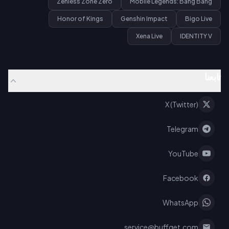
Zenless Zone Zero
Mobile Legends: Bang Bang
Honor of Kings
Genshin Impact
Bigo Live
Xena Live
IDENTITY V
تابعنا
X (Twitter)
Telegram
YouTube
Facebook
WhatsApp
service@buffget.com