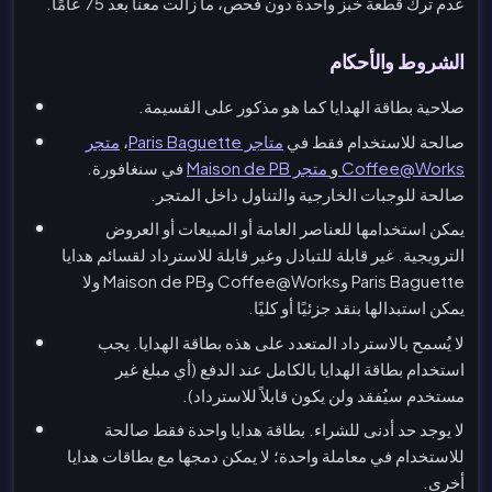
عدم ترك قطعة خبز واحدة دون فحص، ما زالت معنا بعد 75 عامًا.
الشروط والأحكام
صلاحية بطاقة الهدايا كما هو مذكور على القسيمة.
صالحة للاستخدام فقط في
متاجر Paris Baguette
،
متجر
Coffee@Works
و
متجر Maison de PB
في سنغافورة.
صالحة للوجبات الخارجية والتناول داخل المتجر.
يمكن استخدامها للعناصر العامة أو المبيعات أو العروض
الترويجية. غير قابلة للتبادل وغير قابلة للاسترداد لقسائم هدايا
Paris Baguette وCoffee@Works وMaison de PB ولا
يمكن استبدالها بنقد جزئيًا أو كليًا.
لا يُسمح بالاسترداد المتعدد على هذه بطاقة الهدايا. يجب
استخدام بطاقة الهدايا بالكامل عند الدفع (أي مبلغ غير
مستخدم سيُفقد ولن يكون قابلاً للاسترداد).
لا يوجد حد أدنى للشراء. بطاقة هدايا واحدة فقط صالحة
للاستخدام في معاملة واحدة؛ لا يمكن دمجها مع بطاقات هدايا
أخرى.