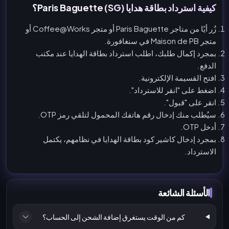
كيفية استرداد بطاقة هدايا Paris Baguette (SG)؟
زُر أيًا من متاجر Paris Baguette أو متجر Coffee@Works أو
متجر Maison de PB في سنغافورة.
بمجرد إكمال طلبك، اطلب استرداد بطاقة الهدايا عند مكتب
الدفع.
افتح القسيمة الإلكترونية.
اضغط على "انقر للاسترداد".
انقر على "قبول".
سيُطلب منك إدخال رقم هاتفك المحمول لتلقي رمز OTP.
أدخل OTP.
بمجرد إدخال كاشير كود بطاقة الهدايا في نظامهم، يكتمل
الاسترداد.
الأسئلة الشائعة
كم من الوقت يستغرق إضافة الشحن إلى الحساب؟