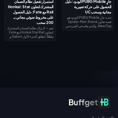
جارٍ PUBG Mobile الودود: دليل
استمرار تفعيل نظام الضمان
الاستبدال في 31 أغسطس.
الحصول على حركة تعبيرية
المشترك لتعاون Honkai: Star
مجانية وسحب UC
Rail مع Fate: دليل الحصول
على مخروط ضوئي مجاني بـ
حدث جارٍ PUBG Mobile الودود هو
قصة تعاون Spider-Man: Brand
200 سحب
New Day، والذي يقام في الفترة من
نعم — لا يزال نظام الضمان المشترك
30 يوليو إلى 1 سبتمبر 2026. أكمل
لتعاون Honkai Star Rail مع Fate
المهام ذات الطابع الخاص لفتح
مفَعّلاً. انطلق الجزء الأول (Saber و
الفصول واكتساب صور رمزية
Archer) في 11 يوليو 2026؛ بينما
وإطارات صور رمزية حصرية من
يصل الجزء الثاني (Rin Tohsaka
الفيلم، وسجل الدخول في الفترة من 1
بالإضافة إلى الشخصية المجانية
إلى 2 أغسطس للحصول على حركة
Gilgamesh) في 24 يوليو 2026
تعبيرية لفترة محدودة لشخصية
ضمن الإصدار 4.4. تشترك كلا
سبايدر مان، وقم بالتدوير مقابل 10
المرحلتين في عداد ضمان واحد،
UC (السحب اليومي الأول)، أو 40
ويمنح إجراء 200 سحب عبر أي حدث
UC للسحب العادي، أو 360 UC لكل
سحب مخروطاً ضوئياً مميزاً مجانياً لـ
حزمة تضم 10 عمليات سحب.
Gilgamesh أو Archer.
الاشتراك في العروض
Buffget
الاشتراك في العروض