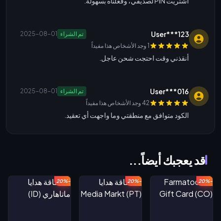
اشتريت PIN لصديقي، وفعلناه بسهولة.
User***123
تم الشراء
2025-08-01
1 وجد الأشخاص هذا مفيداً
أنقذني وقت احتجت شحن عاجل.
User***016
تم الشراء
2025-08-01
42 وجد الأشخاص هذا مفيداً
الكود متوافق مع منطقتي وما واجهت أي تعقيد.
قد يعجبك أيضاً...
-20%
-20%
-20%