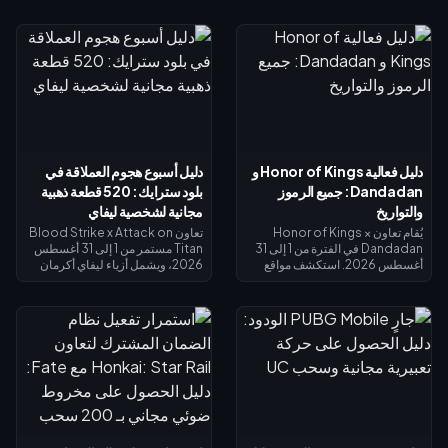
الشارات غير المستخدمة بنهاية
ميزة "VIP" (×1.5)، وتتضاعف معاً
الحدث، لذا احرص على استبدال كل
لتعطيك بالضبط 3 أضعاف الدخل
شيء الآن: تكلفة أزياء التقاطع
الأساسي - وليس 4 أضعاف. تبلغ
الرئيسية 1,200 شارة، والأزياء
تكلفة مضاعفة الأموال 2x نحو 119
الملونة البديلة 200 شارة. تحقق من
روبوكس، وتكلفة VIP نحو 499
رصيدك في صفحة الحدث، واتبع قائمة
(الإجمالي 618). اشترِ مضاعفة الأموال
الأولوية أدناه، واستخدم سحب الـ 25
2x أولاً؛ ثم أضف بطاقة VIP بمجرد أن
دايموند اليومي لأي محاولة أخيرة.
يبرر دخلك الأساسي ذلك.
دليل فعالية Honor of Kings و
دليل أسبوع هجوم العملاقة في
Dandadan: جميع الرموز
بلود سترايك: 520 قطعة ذهبية
والتواريخ
مجانية لشخصية ليفاي
يُقام تعاون Honor of Kings ×
تعاون Blood Strike x Attack on
Dandadan في الفترة من 1 إلى 31
Titan مستمر من 1 إلى 31 أغسطس
أغسطس 2026. استكشف مواقع
2026، ويشمل أزياء ليفاي أكرمان
الأجسام الطائرة المجهولة (UFO) في
في الحوض المحدود وغنائم الحظ
نافذة التحقيق للحصول على عملات
المحدودة. تذكرة سبلاش فست
الاسترداد، وأنجز المهام اليومية
سترايك (15 يوليو – 14 أغسطس
للحصول على عملات رييروكو
2026) تعيد لك 520 قطعة ذهبية عند
(Reiryoku) - وهي العملة
الوصول إلى المستوى الأقصى — وهي
المستخدمة للحصول على مظهر مومو
كافية لتمويل تذكرة النخبة أو محاولات
أيايسي (Momo Ayase) الملحمي
الحصول على ليفاي. يوضح لك دليل
المجاني لبطلة داجي (Daji). يُفتح
الأسبوع الأول هذا كيفية جمع الذهب
نظام إيقاظ القوة الروحية في 7
المجاني، واسترداد الرموز، وتوقيت
أغسطس مع مظهر جiji (جيجي) لبطل
استرداد الأموال بحيث لا يكلفك ليفاي
موزي (Mozi)، وتُغلق جميع عمليات
شيئاً تقريباً.