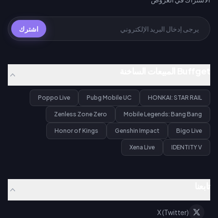
اشترك
Buffget المبيعات الساخنة
Poppo Live
Pubg Mobile UC
HONKAI: STAR RAIL
Zenless Zone Zero
Mobile Legends: Bang Bang
Honor of Kings
Genshin Impact
Bigo Live
Xena Live
IDENTITY V
تابعنا
X (Twitter)