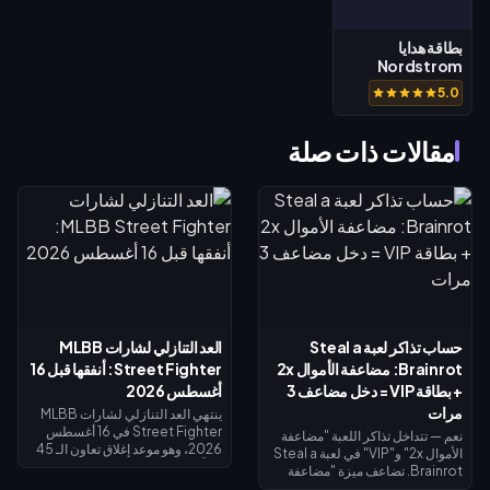
بطاقة هدايا
Nordstrom
Rack (US)
5.0
مقالات ذات صلة
حساب تذاكر لعبة Steal a
العد التنازلي لشارات MLBB
Brainrot: مضاعفة الأموال 2x
Street Fighter: أنفقها قبل 16
+ بطاقة VIP = دخل مضاعف 3
أغسطس 2026
مرات
ينتهي العد التنازلي لشارات MLBB
Street Fighter في 16 أغسطس
نعم — تتداخل تذاكر اللعبة "مضاعفة
2026، وهو موعد إغلاق تعاون الـ 45
الأموال 2x" و"VIP" في لعبة Steal a
يوماً ومتجر استبدال الشارات الخاص
Brainrot. تضاعف ميزة "مضاعفة
به. من المتوقع أن تنتهي صلاحية
الأموال 2x" دخل الجامع (×2)، وتضيف