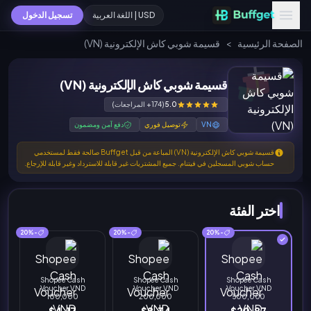
USD | اللغة العربية
تسجيل الدخول
الصفحة الرئيسية
>
قسيمة شوبي كاش الإلكترونية (VN)
قسيمة شوبي كاش الإلكترونية (VN)
5.0
(174+ المراجعات)
VN
توصيل فوري
دفع آمن ومضمون
قسيمة شوبي كاش الإلكترونية (VN) المباعة من قبل Buffget صالحة فقط لمستخدمي
حساب شوبي المسجلين في فيتنام. جميع المشتريات غير قابلة للاسترداد وغير قابلة للإرجاع.
اختر الفئة
-20%
-20%
-20%
Shopee Cash
Shopee Cash
Shopee Cash
Voucher VND
Voucher VND
Voucher VND
100,000
200,000
500,000