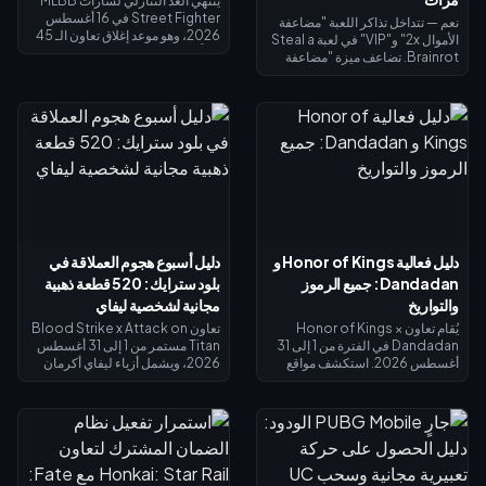
ينتهي العد التنازلي لشارات MLBB
Street Fighter في 16 أغسطس
نعم — تتداخل تذاكر اللعبة "مضاعفة
2026، وهو موعد إغلاق تعاون الـ 45
الأموال 2x" و"VIP" في لعبة Steal a
يوماً ومتجر استبدال الشارات الخاص
Brainrot. تضاعف ميزة "مضاعفة
به. من المتوقع أن تنتهي صلاحية
الأموال 2x" دخل الجامع (×2)، وتضيف
الشارات غير المستخدمة بنهاية
ميزة "VIP" (×1.5)، وتتضاعف معاً
الحدث، لذا احرص على استبدال كل
لتعطيك بالضبط 3 أضعاف الدخل
شيء الآن: تكلفة أزياء التقاطع
الأساسي - وليس 4 أضعاف. تبلغ
الرئيسية 1,200 شارة، والأزياء
تكلفة مضاعفة الأموال 2x نحو 119
الملونة البديلة 200 شارة. تحقق من
روبوكس، وتكلفة VIP نحو 499
رصيدك في صفحة الحدث، واتبع قائمة
(الإجمالي 618). اشترِ مضاعفة الأموال
الأولوية أدناه، واستخدم سحب الـ 25
2x أولاً؛ ثم أضف بطاقة VIP بمجرد أن
دايموند اليومي لأي محاولة أخيرة.
يبرر دخلك الأساسي ذلك.
دليل فعالية Honor of Kings و
دليل أسبوع هجوم العملاقة في
Dandadan: جميع الرموز
بلود سترايك: 520 قطعة ذهبية
والتواريخ
مجانية لشخصية ليفاي
يُقام تعاون Honor of Kings ×
تعاون Blood Strike x Attack on
Dandadan في الفترة من 1 إلى 31
Titan مستمر من 1 إلى 31 أغسطس
أغسطس 2026. استكشف مواقع
2026، ويشمل أزياء ليفاي أكرمان
الأجسام الطائرة المجهولة (UFO) في
في الحوض المحدود وغنائم الحظ
نافذة التحقيق للحصول على عملات
المحدودة. تذكرة سبلاش فست
الاسترداد، وأنجز المهام اليومية
سترايك (15 يوليو – 14 أغسطس
للحصول على عملات رييروكو
2026) تعيد لك 520 قطعة ذهبية عند
(Reiryoku) - وهي العملة
الوصول إلى المستوى الأقصى — وهي
المستخدمة للحصول على مظهر مومو
كافية لتمويل تذكرة النخبة أو محاولات
أيايسي (Momo Ayase) الملحمي
الحصول على ليفاي. يوضح لك دليل