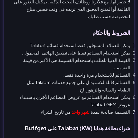
لا حصر لها. مع فلاترنا ووظائف البحث الذكية، يمكنك العثور على
القائمة أو المنتج الدقيق الذي تريده في وقت قصير، متاح
لتخصيصه حسب طلبك.
الشروط والأحكام
يمكن للعملاء المسجلين فقط استخدام قسائم Talabat.
يمكن استخدام القسائم فقط على تطبيق الهاتف المحمول.
القيمة الدنيا للطلب باستخدام القسيمة هي الأكبر من قيمة
القسيمة.
القسائم للاستخدام مرة واحدة فقط.
القسائم قابلة للاستبدال على جميع خدمات Talabat مثل
الطعام والبقالة والزهور إلخ.
يمكن استخدام القسائم مع عروض المطاعم الأخرى باستثناء
عروض Talabat GEM.
القسيمة صالحة لمدة
شهر واحد
من تاريخ الشراء
شراء بطاقة هدايا Talabat (KW) على Buffget