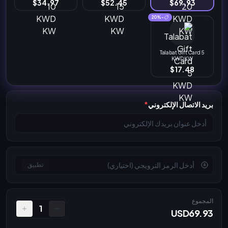
$34.97
$52.45
$69.93
-20%
Talabat Gift Card 5
KWD KW
$17.48
بريد الاتصال الإلكتروني
*
تطبيق
المجموع
1
USD69.93