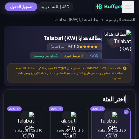
USD | اللغة العربية
تسجيل الدخول
الصفحة الرئيسية
>
بطاقة هدايا Talabat (KW)
بطاقة هدايا Talabat (KW)
5.0
(96+ المراجعات)
KW
توصيل فوري
دفع آمن ومضمون
بطاقات هدايا Talabat (KW) المباعة من قبل Buffget متوفرة للكويت فقط. القسيمة
صالحة لمدة شهر واحد من تاريخ الشراء. جميع المشتريات غير قابلة للإرجاع وغير قابلة
للاسترداد.
اختر الفئة
-20%
-20%
-20%
Talabat Gift Card 10
Talabat Gift Card 15
Talabat Gift Card 20
KWD KW
KWD KW
KWD KW