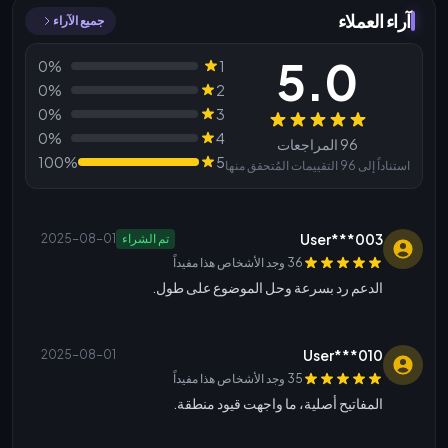
آراء العملاء
جميع الآراء
5.0
0%
1
0%
2
0%
3
المراجعات
0%
4
96 المراجعات
100%
5
استناداً إلى 96 التقييمات المُتحقق منها
User***003
تم الشراء
2025-08-01
36 وجد الأشخاص هذا مفيداً
الدعم رد بسرعة وحل الموضوع على طول.
User***010
2025-08-01
35 وجد الأشخاص هذا مفيداً
المفاتيح أصلية، ما واجهت قيود منطقة.