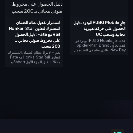
المجاني لبطلة داجي (Daji). يُفتح
الأسبوع الأول هذا كيفية جمع الذهب
نظام إيقاظ القوة الروحية في 7
المجاني، واسترداد الرموز، وتوقيت
أغسطس مع مظهر جiji (جيجي) لبطل
استرداد الأموال بحيث لا يكلفك ليفاي
موزي (Mozi)، وتُغلق جميع عمليات
شيئاً تقريباً.
جارٍ PUBG Mobile الودود: دليل
استمرار تفعيل نظام الضمان
الاستبدال في 31 أغسطس.
الحصول على حركة تعبيرية
المشترك لتعاون Honkai: Star
مجانية وسحب UC
Rail مع Fate: دليل الحصول
على مخروط ضوئي مجاني بـ
حدث جارٍ PUBG Mobile الودود هو
قصة تعاون Spider-Man: Brand
200 سحب
New Day، والذي يقام في الفترة من
نعم — لا يزال نظام الضمان المشترك
30 يوليو إلى 1 سبتمبر 2026. أكمل
لتعاون Honkai Star Rail مع Fate
المهام ذات الطابع الخاص لفتح
مفَعّلاً. انطلق الجزء الأول (Saber و
الفصول واكتساب صور رمزية
Archer) في 11 يوليو 2026؛ بينما
وإطارات صور رمزية حصرية من
يصل الجزء الثاني (Rin Tohsaka
الفيلم، وسجل الدخول في الفترة من 1
بالإضافة إلى الشخصية المجانية
إلى 2 أغسطس للحصول على حركة
Gilgamesh) في 24 يوليو 2026
تعبيرية لفترة محدودة لشخصية
ضمن الإصدار 4.4. تشترك كلا
سبايدر مان، وقم بالتدوير مقابل 10
المرحلتين في عداد ضمان واحد،
UC (السحب اليومي الأول)، أو 40
ويمنح إجراء 200 سحب عبر أي حدث
UC للسحب العادي، أو 360 UC لكل
سحب مخروطاً ضوئياً مميزاً مجانياً لـ
حزمة تضم 10 عمليات سحب.
Gilgamesh أو Archer.
الاشتراك في العروض