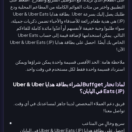
التطبيق واختر من مئات القوائم الكاملة من المطاعم المحلية ودع
طلبك يصل إليك بسرعة Uber. بطاقة هدايا Uber & Uber Eats
(JP) هي هدية طعام رائعة للأصدقاء والأحباء تضمن ذكريات جميلة،
سواء طلبوا وجبة خفيفة لأنفسهم أو أعدّوا مائدة كاملة للقاءكم
التالي. يمكن استخدامها لإضافة قيمة إلى حساب Uber Eats
الخاص بك أيضًا. احصل على بطاقة هدايا Uber & Uber Eats (JP)
الآن!
ملاحظة هامة: الحد الأقصى قسيمة واحدة يمكن شراؤها ويمكن
استرداد قسيمة واحدة فقط لكل مستخدم في وقت واحد.
لماذا تختار Buffget لشراء بطاقة هدايا Uber & Uber
Eats (JP) في اليابان؟
فريق دعم العملاء المخصص لدينا جاهز لمساعدتك في أي وقت.
تواصل معنا!
سريع وخالٍ من المتاعب
احصل على بطاقة هدايا Uber & Uber Eats (JP) في اليابان