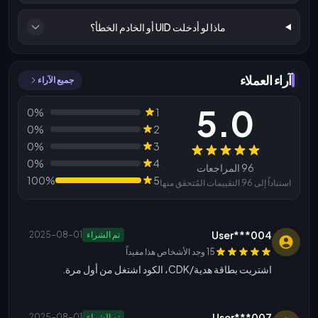
ماذا لو أدخلت UID أو الخادم الخطأ؟
آراء العملاء
جميع الآراء
5.0
0%
1
0%
2
0%
3
المراجعات
0%
4
96 المراجعات
100%
5
استناداً إلى 96 التقييمات المُتحقق منها
User***004
تم الشراء
2025-08-01
15 وجد الأشخاص هذا مفيداً
اشتريت بطاقة هدية/CDK، الكود اشتغل من أول مرة.
User***007
تم الشراء
2025-08-01