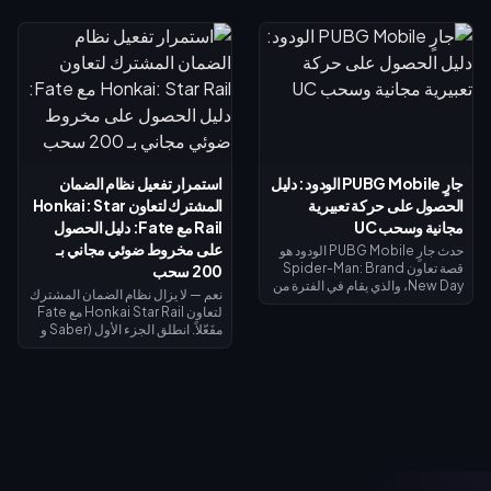
نافذة التحقيق للحصول على عملات
المحدودة. تذكرة سبلاش فست
الاسترداد، وأنجز المهام اليومية
سترايك (15 يوليو – 14 أغسطس
للحصول على عملات رييروكو
2026) تعيد لك 520 قطعة ذهبية عند
(Reiryoku) - وهي العملة
الوصول إلى المستوى الأقصى — وهي
المستخدمة للحصول على مظهر مومو
كافية لتمويل تذكرة النخبة أو محاولات
أيايسي (Momo Ayase) الملحمي
الحصول على ليفاي. يوضح لك دليل
المجاني لبطلة داجي (Daji). يُفتح
الأسبوع الأول هذا كيفية جمع الذهب
نظام إيقاظ القوة الروحية في 7
المجاني، واسترداد الرموز، وتوقيت
أغسطس مع مظهر جiji (جيجي) لبطل
استرداد الأموال بحيث لا يكلفك ليفاي
موزي (Mozi)، وتُغلق جميع عمليات
شيئاً تقريباً.
جارٍ PUBG Mobile الودود: دليل
استمرار تفعيل نظام الضمان
الاستبدال في 31 أغسطس.
الحصول على حركة تعبيرية
المشترك لتعاون Honkai: Star
مجانية وسحب UC
Rail مع Fate: دليل الحصول
على مخروط ضوئي مجاني بـ
حدث جارٍ PUBG Mobile الودود هو
قصة تعاون Spider-Man: Brand
200 سحب
New Day، والذي يقام في الفترة من
نعم — لا يزال نظام الضمان المشترك
30 يوليو إلى 1 سبتمبر 2026. أكمل
لتعاون Honkai Star Rail مع Fate
المهام ذات الطابع الخاص لفتح
مفَعّلاً. انطلق الجزء الأول (Saber و
الفصول واكتساب صور رمزية
Archer) في 11 يوليو 2026؛ بينما
وإطارات صور رمزية حصرية من
يصل الجزء الثاني (Rin Tohsaka
الفيلم، وسجل الدخول في الفترة من 1
بالإضافة إلى الشخصية المجانية
إلى 2 أغسطس للحصول على حركة
Gilgamesh) في 24 يوليو 2026
تعبيرية لفترة محدودة لشخصية
ضمن الإصدار 4.4. تشترك كلا
سبايدر مان، وقم بالتدوير مقابل 10
المرحلتين في عداد ضمان واحد،
UC (السحب اليومي الأول)، أو 40
ويمنح إجراء 200 سحب عبر أي حدث
UC للسحب العادي، أو 360 UC لكل
سحب مخروطاً ضوئياً مميزاً مجانياً لـ
حزمة تضم 10 عمليات سحب.
Gilgamesh أو Archer.