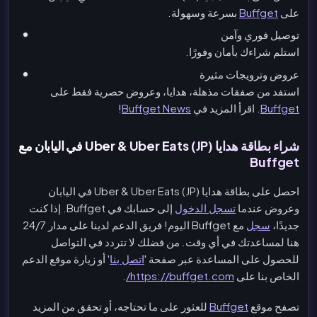
على
Buffget
بسرعة وسهولة.
توصيل فوري وآمن
استلم شراءك بأمان وفورًا.
عروض وترويجات مثيرة
استفد من صفقات مذهلة، هدايا، وعروض حصرية فقط على
Buffget
. اقرأ المزيد في
Buffget News
!
شراء بطاقة هدايا Uber & Uber Eats (JP) في اليابان مع
Buffget
احصل على بطاقة هدايا Uber & Uber Eats (JP) في اليابان
وعروض عندما
تسجل الدخول
إلى حسابك في Buffget. إذا كنت
جديدًا،
سجل
مع Buffget اليوم! فريق الدعم لدينا على مدار 24/7
هنا لمساعدتك في أي وقت. من فضلك لا تتردد في التواصل
للحصول على المساعدة عبر صفحة '
اتصل بنا
' أو زيارة موقع الدعم
الخاص بنا على
https://buffget.com/
.
تصفح موقع
Buffget
للعثور على ما تحتاجه، أو تحقق من المزيد