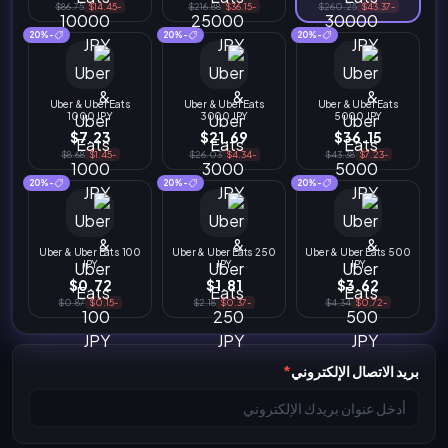
$86.75
-$14.45
$216.88
-$36.15
$260.25
-$43.37
-20%
-20%
-20%
Uber & Uber Eats
Uber & Uber Eats
Uber & Uber Eats
1000 JPY
3000 JPY
5000 JPY
$7.23
$21.69
$36.15
$8.68
-$1.45
$26.03
-$4.34
$43.38
-$7.23
-20%
-20%
-20%
Uber & Uber Eats 100
Uber & Uber Eats 250
Uber & Uber Eats 500
JPY
JPY
JPY
$0.72
$1.81
$3.62
$0.87
-$0.15
$2.18
-$0.37
$4.34
-$0.72
بريد الاتصال الإلكتروني
*