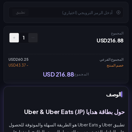
تطبيق
المجموع
1
USD216.88
المجموع الفرعي
USD260.25
خصم المنتج
- USD43.37
USD 216.88
المجموع
الوصف
حول بطاقة هدايا Uber & Uber Eats (JP)
تطبيق Uber و Uber Eats هو الطريقة السهلة والموثوقة للحصول
على الطعام الذي تريده، مع التوصيل السريع والطازج. اضغط على