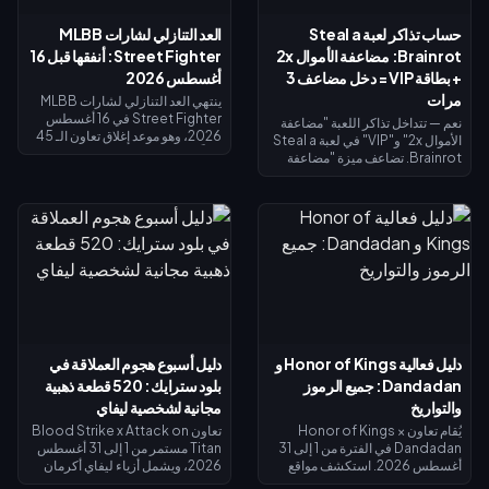
حساب تذاكر لعبة Steal a
العد التنازلي لشارات MLBB
Brainrot: مضاعفة الأموال 2x
Street Fighter: أنفقها قبل 16
+ بطاقة VIP = دخل مضاعف 3
أغسطس 2026
مرات
ينتهي العد التنازلي لشارات MLBB
Street Fighter في 16 أغسطس
نعم — تتداخل تذاكر اللعبة "مضاعفة
2026، وهو موعد إغلاق تعاون الـ 45
الأموال 2x" و"VIP" في لعبة Steal a
يوماً ومتجر استبدال الشارات الخاص
Brainrot. تضاعف ميزة "مضاعفة
به. من المتوقع أن تنتهي صلاحية
الأموال 2x" دخل الجامع (×2)، وتضيف
الشارات غير المستخدمة بنهاية
ميزة "VIP" (×1.5)، وتتضاعف معاً
الحدث، لذا احرص على استبدال كل
لتعطيك بالضبط 3 أضعاف الدخل
شيء الآن: تكلفة أزياء التقاطع
الأساسي - وليس 4 أضعاف. تبلغ
الرئيسية 1,200 شارة، والأزياء
تكلفة مضاعفة الأموال 2x نحو 119
الملونة البديلة 200 شارة. تحقق من
روبوكس، وتكلفة VIP نحو 499
رصيدك في صفحة الحدث، واتبع قائمة
(الإجمالي 618). اشترِ مضاعفة الأموال
الأولوية أدناه، واستخدم سحب الـ 25
2x أولاً؛ ثم أضف بطاقة VIP بمجرد أن
دايموند اليومي لأي محاولة أخيرة.
يبرر دخلك الأساسي ذلك.
دليل فعالية Honor of Kings و
دليل أسبوع هجوم العملاقة في
Dandadan: جميع الرموز
بلود سترايك: 520 قطعة ذهبية
والتواريخ
مجانية لشخصية ليفاي
يُقام تعاون Honor of Kings ×
تعاون Blood Strike x Attack on
Dandadan في الفترة من 1 إلى 31
Titan مستمر من 1 إلى 31 أغسطس
أغسطس 2026. استكشف مواقع
2026، ويشمل أزياء ليفاي أكرمان
الأجسام الطائرة المجهولة (UFO) في
في الحوض المحدود وغنائم الحظ