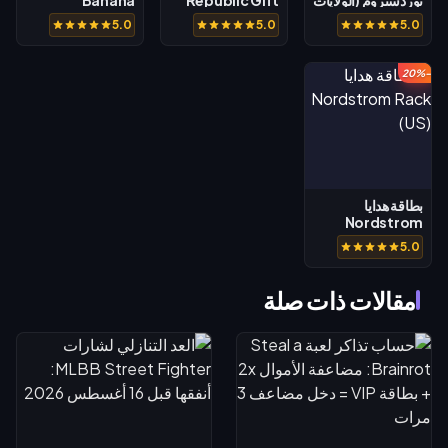
نوردستروم (الولايات
Republic Gift
Banana
المتحدة)
Card (US)
Republic (CA)
5.0
5.0
5.0
-20%
بطاقة هدايا
Nordstrom
Rack (US)
5.0
مقالات ذات صلة