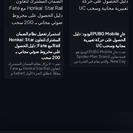
(Reiryoku) - وهي العملة
الوصول إلى المستوى الأقصى — وهي
المستخدمة للحصول على مظهر مومو
كافية لتمويل تذكرة النخبة أو محاولات
أيايسي (Momo Ayase) الملحمي
الحصول على ليفاي. يوضح لك دليل
المجاني لبطلة داجي (Daji). يُفتح
الأسبوع الأول هذا كيفية جمع الذهب
نظام إيقاظ القوة الروحية في 7
المجاني، واسترداد الرموز، وتوقيت
أغسطس مع مظهر جiji (جيجي) لبطل
استرداد الأموال بحيث لا يكلفك ليفاي
موزي (Mozi)، وتُغلق جميع عمليات
شيئاً تقريباً.
جارٍ PUBG Mobile الودود: دليل
استمرار تفعيل نظام الضمان
الاستبدال في 31 أغسطس.
الحصول على حركة تعبيرية
المشترك لتعاون Honkai: Star
مجانية وسحب UC
Rail مع Fate: دليل الحصول
على مخروط ضوئي مجاني بـ
حدث جارٍ PUBG Mobile الودود هو
قصة تعاون Spider-Man: Brand
200 سحب
New Day، والذي يقام في الفترة من
نعم — لا يزال نظام الضمان المشترك
30 يوليو إلى 1 سبتمبر 2026. أكمل
لتعاون Honkai Star Rail مع Fate
المهام ذات الطابع الخاص لفتح
مفَعّلاً. انطلق الجزء الأول (Saber و
الفصول واكتساب صور رمزية
Archer) في 11 يوليو 2026؛ بينما
وإطارات صور رمزية حصرية من
يصل الجزء الثاني (Rin Tohsaka
الفيلم، وسجل الدخول في الفترة من 1
بالإضافة إلى الشخصية المجانية
إلى 2 أغسطس للحصول على حركة
Gilgamesh) في 24 يوليو 2026
تعبيرية لفترة محدودة لشخصية
ضمن الإصدار 4.4. تشترك كلا
سبايدر مان، وقم بالتدوير مقابل 10
المرحلتين في عداد ضمان واحد،
UC (السحب اليومي الأول)، أو 40
ويمنح إجراء 200 سحب عبر أي حدث
UC للسحب العادي، أو 360 UC لكل
سحب مخروطاً ضوئياً مميزاً مجانياً لـ
حزمة تضم 10 عمليات سحب.
Gilgamesh أو Archer.