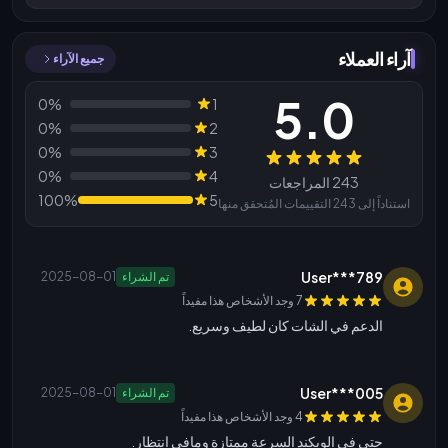
آراء العملاء
جميع الآراء
5.0
0%
1
0%
2
0%
3
المراجعات
0%
4
243 المراجعات
100%
5
استناداً إلى 243 التقييمات المُتحقق منها
User***789
تم الشراء
2025-08-01
7 وجد الأشخاص هذا مفيداً
الدعم في الشات كان لطيف وسريع.
User***005
تم الشراء
2025-08-01
4 وجد الأشخاص هذا مفيداً
حتى في الويكند السرعة ممتازة ومافي انتظار.