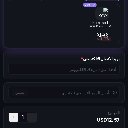
-20%
XOX Prepaid - Rm5
$1.26
$1.51
-$0.25
بريد الاتصال الإلكتروني
*
تطبيق
المجموع
1
USD12.57