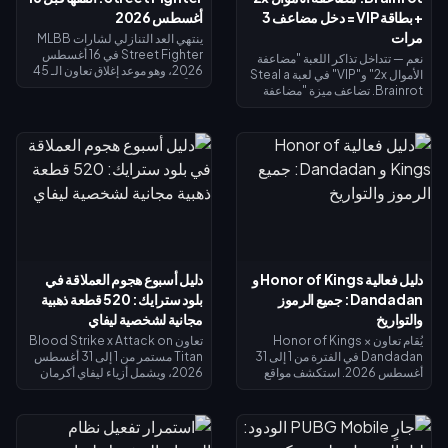
+ بطاقة VIP = دخل مضاعف 3
أغسطس 2026
مرات
ينتهي العد التنازلي لشارات MLBB
Street Fighter في 16 أغسطس
نعم — تتداخل تذاكر اللعبة "مضاعفة
2026، وهو موعد إغلاق تعاون الـ 45
الأموال 2x" و"VIP" في لعبة Steal a
يوماً ومتجر استبدال الشارات الخاص
Brainrot. تضاعف ميزة "مضاعفة
به. من المتوقع أن تنتهي صلاحية
الأموال 2x" دخل الجامع (×2)، وتضيف
الشارات غير المستخدمة بنهاية
ميزة "VIP" (×1.5)، وتتضاعف معاً
الحدث، لذا احرص على استبدال كل
لتعطيك بالضبط 3 أضعاف الدخل
شيء الآن: تكلفة أزياء التقاطع
الأساسي - وليس 4 أضعاف. تبلغ
الرئيسية 1,200 شارة، والأزياء
تكلفة مضاعفة الأموال 2x نحو 119
الملونة البديلة 200 شارة. تحقق من
روبوكس، وتكلفة VIP نحو 499
رصيدك في صفحة الحدث، واتبع قائمة
(الإجمالي 618). اشترِ مضاعفة الأموال
الأولوية أدناه، واستخدم سحب الـ 25
2x أولاً؛ ثم أضف بطاقة VIP بمجرد أن
دايموند اليومي لأي محاولة أخيرة.
يبرر دخلك الأساسي ذلك.
دليل فعالية Honor of Kings و
دليل أسبوع هجوم العملاقة في
Dandadan: جميع الرموز
بلود سترايك: 520 قطعة ذهبية
والتواريخ
مجانية لشخصية ليفاي
يُقام تعاون Honor of Kings ×
تعاون Blood Strike x Attack on
Dandadan في الفترة من 1 إلى 31
Titan مستمر من 1 إلى 31 أغسطس
أغسطس 2026. استكشف مواقع
2026، ويشمل أزياء ليفاي أكرمان
الأجسام الطائرة المجهولة (UFO) في
في الحوض المحدود وغنائم الحظ
نافذة التحقيق للحصول على عملات
المحدودة. تذكرة سبلاش فست
الاسترداد، وأنجز المهام اليومية
سترايك (15 يوليو – 14 أغسطس
للحصول على عملات رييروكو
2026) تعيد لك 520 قطعة ذهبية عند