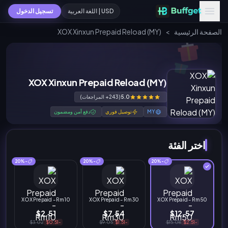
USD | اللغة العربية
تسجيل الدخول
الصفحة الرئيسية
>
XOX Xinxun Prepaid Reload (MY)
XOX Xinxun Prepaid Reload (MY)
5.0
(243+ المراجعات)
MY
توصيل فوري
دفع آمن ومضمون
اختر الفئة
-20%
-20%
-20%
XOX Prepaid - Rm10
XOX Prepaid - Rm30
XOX Prepaid - Rm50
$2.51
$7.54
$12.57
$3.02
-$0.51
$9.05
-$1.51
$15.08
-$2.51