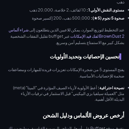
ذهب
مستوى النقش الأولي 1:
10 لفائف، 2 خلاصة، 20,000 ذهب
صحوة 5 نجوم (5★):
500,000 ذهب، 200 إكسير صحوة
عند التخطيط لتوزيع الموارد، يمكن للاعبين الذين يتطلعون إلى
شراء ألماس
Brown Dust 2 لفك قيد الإمكانات
عبر buffget تقليل النفقات الشخصية
بشكل كبير مع الاستمتاع بتسليم آمن وسريع.
تحسين الإحصائيات وتحديد الأولويات
يفتح المستوى 5 من شجرة الإمكانات تعزيزات فريدة للمهارات ومضاعفات
ضخمة للإحصائيات الأساسية.
نصيحة احترافية:
أعطِ الأولوية لأزياء الصيف المؤثرة في "الميتا" (meta)
مثل "العميلة سيلفيا بزي البيكيني" قبل الاستثمار في ترقيات الأزياء
البديلة الأقل أهمية.
أرخص عروض الألماس ودليل الشحن
يتفوق موقع Buffget على أسعار المتاجر الرسمية القياسية، مما يضمن لك