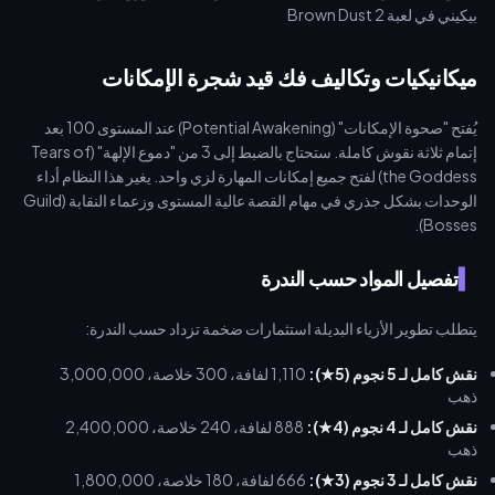
ميكانيكيات وتكاليف فك قيد شجرة الإمكانات
يُفتح "صحوة الإمكانات" (Potential Awakening) عند المستوى 100 بعد
إتمام ثلاثة نقوش كاملة. ستحتاج بالضبط إلى 3 من "دموع الإلهة" (Tears of
the Goddess) لفتح جميع إمكانات المهارة لزي واحد. يغير هذا النظام أداء
الوحدات بشكل جذري في مهام القصة عالية المستوى وزعماء النقابة (Guild
Bosses).
تفصيل المواد حسب الندرة
يتطلب تطوير الأزياء البديلة استثمارات ضخمة تزداد حسب الندرة:
نقش كامل لـ 5 نجوم (5★):
1,110 لفافة، 300 خلاصة، 3,000,000
ذهب
نقش كامل لـ 4 نجوم (4★):
888 لفافة، 240 خلاصة، 2,400,000
ذهب
نقش كامل لـ 3 نجوم (3★):
666 لفافة، 180 خلاصة، 1,800,000