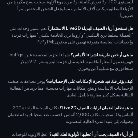
للمستوى 100، و3 نقوش كاملة، و3 من دموع الإلهة. سحب نسخ مكررة من
الأزياء المطلوبة يكلف آلاف الألماس، مما يجعل الشحن المخفض أمراً
ضرورياً.
هل تستحق أزياء الصيف البديلة Live2D الاستثمار؟
نعم. تتميز وحدات مثل
"العميلة سيلفيا بزي البيكيني" و"روبيا بزي الخادمة بيكيني" بمهارات فريدة
وإحصائيات أساسية متفوقة تهيمن على محتوى PvE وPvP.
ما هي أرخص طريقة لشراء الألماس؟
شراء الحزم المخفضة عبر buffget.
فهم يقدمون أسعاراً تنافسية للغاية مثل حزمة البدر بسعر 9.21 دولار
سنغافوري مع تسليم آمن وفوري.
كيف يؤثر فك قيد شجرة الإمكانات على الإحصائيات؟
يوفر مضاعفات ضخمة
للإحصائيات الأساسية ويفتح إمكانات مهارات محسنة، مما يزيد من الفعالية
القتالية بشكل كبير مقارنة باللفل العادي.
ما هو نظام الضمان لرايات الصيف Live2D؟
تكلف السحبة الواحدة 200
ألماس و10 سحبات تكلف 2,000 ألماس. احسب عدد سحباتك بدقة لضمان
وصولك إلى عتبة الندرة العالية المضمونة.
أي أزياء الصيف يجب أن أعطيها الأولوية لفك القيد؟
أعطِ الأولوية للوحدات