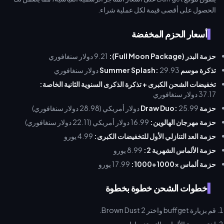
الحصول على أقصى قيمة لكل عملية شراء.
أسعار الحزم المخفضة
حزمة البدر (Full Moon Package):
9.21 دولار سنغافوري
تذكرة موسم Summer Splash:
29.93 دولار سنغافوري
تخفيضات الشحن الكبرى + تذكرة الذكرى السنوية الثانية الخاصة:
37.17 دولار سنغافوري
حزمة Draw Duo:
25.99 دولار أمريكي (28.98 دولار سنغافوري)
حزمة مهرجان الهالوين:
16.99 دولار أمريكي (22.11 دولار سنغافوري)
حزمة العد التنازلي الأول للتخفيضات الكبرى:
4.99 يورو
حزمة الألماس الشهرية 2:
8.99 يورو
حزمة ألماس ×1000+1000:
17.99 يورو
خطوات الشحن خطوة بخطوة
قم بزيارة buffget واختر Brown Dust 2.