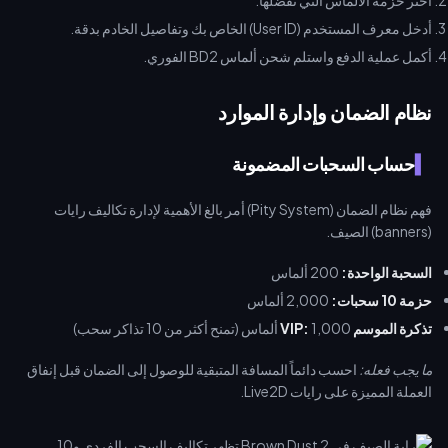
اختر حزمة الألماس التي تفضلها.
أدخل معرف المستخدم (User ID) الخاص بك وتفاصيل الخادم بدقة.
أكمل عملية الدفع واستلم شحن ألماس BD2 الفوري.
نظام الضمان وإدارة الموارد
حساب السحبات المضمونة
فهم نظام الضمان (Pity System) أمر بالغ الأهمية لإدارة تكاليف رايات
(banners) الصيف.
السحبة الواحدة:
200 ألماس
حزمة 10 سحبات:
2,000 ألماس
تذكرة الموسم VIP:
1,000 ألماس (تمنح أكثر من 10 تذاكر سحب)
ما يجب فعله:
احسب دائماً المسافة المتبقية للوصول إلى الضمان قبل إنفاق
العملة المميزة على رايات Live2D.