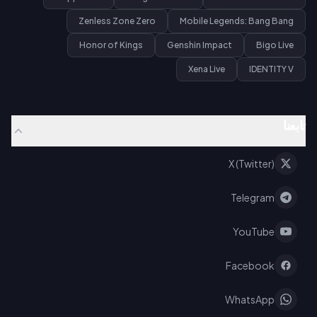
Zenless Zone Zero
Mobile Legends: Bang Bang
Honor of Kings
Genshin Impact
Bigo Live
Xena Live
IDENTITY V
تابعنا
X (Twitter)
Telegram
YouTube
Facebook
WhatsApp