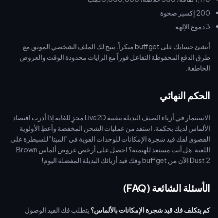
200 إكسير صحوة
3 دموع الإلهة
أنشئ حسابك على buffget مبكراً. يتيح لك الملف الشخصي الموثق مع
طرق الدفع المحفوظة التفاعل فوراً مع الرايات محدودة الوقت والعروض
الخاطفة.
الحكم النهائي
الاستثمار في أزياء الصيف البديلة بتقنية Live2D مجزٍ للغاية إذا أدرت اقتصاد
الألماس لديك بحكمة. استفد من عمليات الشحن المخفضة وأعطِ الأولوية
القصوى لفك قيد شجرة الإمكانات للوحدات القوية في "الميتا" للسيطرة على
اللعبة. هل أنت مستعد للهيمنة؟ احصل على أرخص عروض ألماس Brown
Dust 2 الآن من buffget وفك قيد أزيائك البديلة المفضلة اليوم!
الأسئلة الشائعة (FAQ)
كم يتكلف فك قيد شجرة الإمكانات بالألماس؟
يتطلب فك القيد الوصول