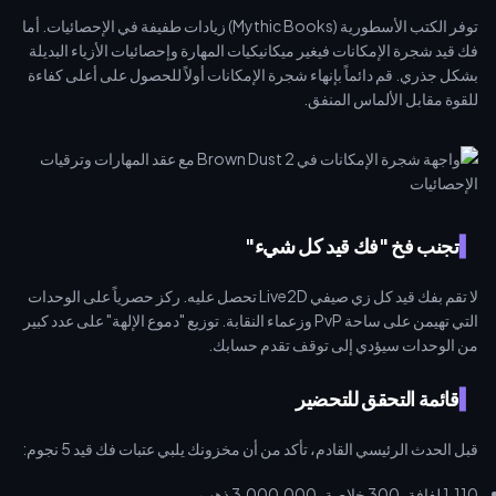
توفر الكتب الأسطورية (Mythic Books) زيادات طفيفة في الإحصائيات. أما
فك قيد شجرة الإمكانات فيغير ميكانيكيات المهارة وإحصائيات الأزياء البديلة
بشكل جذري. قم دائماً بإنهاء شجرة الإمكانات أولاً للحصول على أعلى كفاءة
للقوة مقابل الألماس المنفق.
تجنب فخ "فك قيد كل شيء"
لا تقم بفك قيد كل زي صيفي Live2D تحصل عليه. ركز حصرياً على الوحدات
التي تهيمن على ساحة PvP وزعماء النقابة. توزيع "دموع الإلهة" على عدد كبير
من الوحدات سيؤدي إلى توقف تقدم حسابك.
قائمة التحقق للتحضير
قبل الحدث الرئيسي القادم، تأكد من أن مخزونك يلبي عتبات فك قيد 5 نجوم:
1,110 لفافة، 300 خلاصة، 3,000,000 ذهب