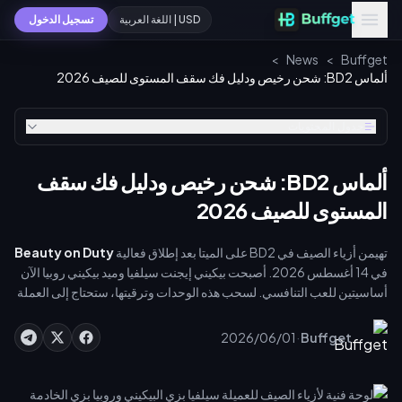
USD | اللغة العربية
تسجيل الدخول
>
News
>
Buffget
ألماس BD2: شحن رخيص ودليل فك سقف المستوى للصيف 2026
جدول المحتويات
ألماس BD2: شحن رخيص ودليل فك سقف
المستوى للصيف 2026
تهيمن أزياء الصيف في BD2 على الميتا بعد إطلاق فعالية
Beauty on Duty
في 14 أغسطس 2026. أصبحت بيكيني إيجنت سيلفيا وميد بيكيني روبيا الآن
أساسيتين للعب التنافسي. لسحب هذه الوحدات وترقيتها، ستحتاج إلى العملة
المميزة. يضمن لك الحصول على [أرخص عروض ألماس brown dust 2
pvp](https://buffget.com/goods/brown-dust2) عبر buffget
·
2026/06/01
Buffget
توفير الألماس (Dia) اللازم بشكل آمن وفوري.