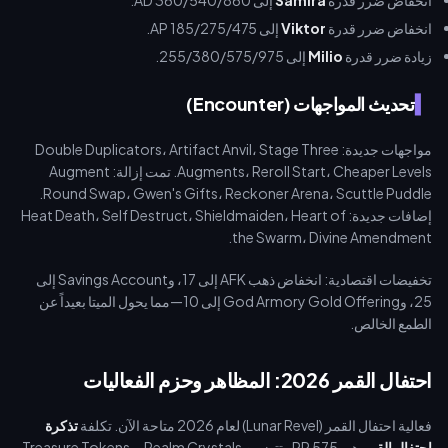
انخفاض ضرر قدرة
Samira
إلى 360/540/860 AD.
انخفاض ضرر قدرة
Viktor
إلى 185/275/475 AP.
زيادة ضرر قدرة
Milio
إلى 255/380/575/975.
تحديث المواجهات (Encounter)
مواجهات جديدة: Double Duplicators، Artifact Anvil، Stage Three
Augments، Reroll Start، Cheaper Levels. تمت إزالة: Augment
Round Swap، Gwen's Gifts، Reckoner Arena، Scuttle Puddle.
إضافات جديدة: Heat Death، Self Destruct، Shieldmaiden، Heart of
the Swarm، Divine Amendment.
تخفيضات اقتصادية: انخفاض ذهب AFK إلى 17، وSavings Account إلى
25، وGod Armory Gold Offering إلى 10—مما يحول الميتا بعيداً عن
الطمع الخالص.
احتفال القمر 2026: المظاهر وحزم الفعاليات
فعالية احتفال القمر (Lunar Revel) لعام 2026 متاحة الآن. تكلفة
تذكرة
احتفال القمر
هي 575 RP وتتضمن Realm Crystals، وTreasure Tokens،