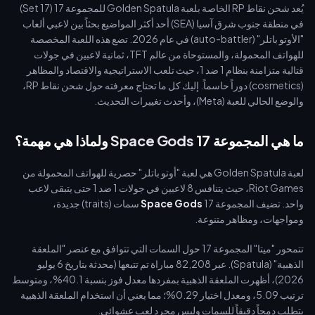
يُعد شحن نقاط RP الخاصة بلعبة Golden Spatula للمجموعة 17 (Set 17)
في منطقة جنوب شرق آسيا (SEA) أحد أكثر المواضيع بحثاً بين لاعبي ألعاب
"الأوتو باتلر" (auto-battler) في عام 2026. تضع هذه اللعبة المخصصة
للهواتف المحمولة، والمستوحاة من عالم TFT، ثمانية لاعبين في جولات
قتالية متزامنة بنظام 1 ضد 1، حيث تلعب الاستراتيجية والاقتصاد والمظاهر
(cosmetics) دوراً حاسماً. إليك كل ما تحتاج معرفته حول شحن نقاط RP،
والوضع الحالي للعبة (Meta)، وأحدث تغييرات التحديث.
ما هي المجموعة 17
Space Gods
ولماذا هي مهمة؟
لعبة Golden Spatula هي لعبة "أوتو باتلر" حصرية للهواتف المحمولة من
Riot Games، حيث يتنافس 8 لاعبين في جولات 1 ضد 1 حتى يتبقى لاعب
واحد. تضيف المجموعة 17
Space Gods
سمات (traits) جديدة،
ومواجهات، ومظاهر متنوعة.
تتمحور "ميتا" المجموعة 17 حول السمات التي تتوافق مع عنصر "الملعقة
الذهبية" (Spatula). عبر 82,208 مباراة تم تتبعها (محدثة بتاريخ 6 يوليو
2026)، أظهرت الملعقة الذهبية بمفردها معدل فوز بنسبة 40.1%، ومتوسط
ترتيب 5.09، ومعدل اختيار 0.29%؛ مما يعني أن استخدام الملعقة الذهبية
يتطلب دمجاً دقيقاً للسمات وليس مجرد لعب عشوائي.