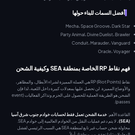
أفضل السمات للبناء حولها
Mecha، Space Groove، Dark Star
Party Animal، Divine Duelist، Brawler
Conduit، Marauder، Vanguard
Oracle، Voyager
فهم نقاط RP الخاصة بمنطقة SEA وكيفية الشحن
نقاط RP (Riot Points) هي العملة المميزة لشراء الأبطال، والمظاهر،
والأوضاع المميزة. لن تحصل عليها بمعدلات كبيرة داخل اللعبة، لذا فإن
الشحن هو الطريقة العملية للحصول على الحزم وتذاكر الفعاليات (event
passes).
القاعدة الأهم:
خدمة الشحن تعمل فقط لحسابات خوادم جنوب شرق آسيا
(SEA).
لا يتم دعم عمليات النقل من الخوادم العالمية إلى خوادم SEA.
محاولة شحن حساب غير تابع لمنطقة SEA هي السبب الرئيسي لفشل
المعاملات؛ لذا تحقق من منطقتك أولاً.