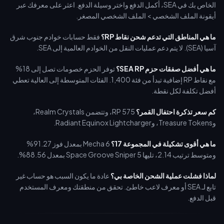
الخاص بك في SEA، أكمل الدفع واختر وسيلة الدفع. اعثر على معرفك عبر
أيقونة الملف الشخصي > الملف الشخصي المصغر.
ما هي المناطق التي تدعم شحن نقاط RP؟
فقط حسابات خوادم جنوب شرق
آسيا (SEA). لا يتم دعم عمليات النقل من الخوادم العالمية إلى SEA.
ما هي أفضل صفقات حزم SEA RP؟
توفر الحزم خصومات تصل إلى 18%
مع نقاط RP إضافية تبدأ من فئة 1,400. الفئات المتوسطة إلى العالية تعطي
أفضل تكلفة لكل نقطة.
كم سعر تذكرة احتفال القمر؟
575 RP، وتتضمن Realm Crystals،
وTreasure Tokens، وRadiant Equinox Lightcharger.
ما هي أقوى تشكيلة في المجموعة 17؟
Mecha 6 بمعدل فوز 91.27%
ومتوسط ترتيب 2.14، تليها Space Groove Sniper 5 بمعدل 88.56%.
لماذا فشلت عملية الشحن الخاصة بي؟
عادة ما يكون السبب هو حساب غير
تابع لـ SEA أو معرف لاعب خاطئ. تحقق من منطقتك ومعرف المستخدم
قبل الدفع.