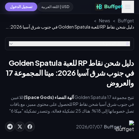
USD | اللغة العربية
تسجيل الدخول
>
News
>
Buffget
دليل شحن نقاط RP للعبة Golden Spatula في جنوب شرق آسيا 2026: ميتا المجموعة 17 والعروض
جدول المحتويات
دليل شحن نقاط RP للعبة Golden Spatula
في جنوب شرق آسيا 2026: ميتا المجموعة 17
والعروض
تتيح مجموعة Golden Spatula 17
آلهة الفضاء (Space Gods)
للاعبين
في جنوب شرق آسيا شحن نقاط RP للحصول على محتوى مميز، مع باقات
تصل خصوماتها إلى 18%. هناك 25 تشكيلة فعالة، وتتصدر تشكيلة "ميكا 6"
بمعدل فوز 91.27%. يعيد التحديث 17.2 صياغة الأبطال، والسمات،
والتعزيزات، والمواجهات، بينما يضيف حدث "احتفال القمر" لعام 2026
·
2026/07/07
Buffget
باقات وتذاكر جديدة.