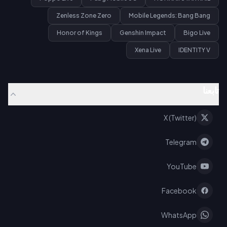
Zenless Zone Zero
Mobile Legends: Bang Bang
Honor of Kings
Genshin Impact
Bigo Live
Xena Live
IDENTITY V
تابعنا
X (Twitter)
Telegram
YouTube
Facebook
WhatsApp