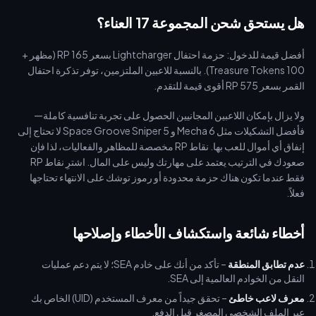
هل يستحق شحن المجموعة 17 العناء؟
أفضل قيمة للدخول: حزمة احتفال Lightcharger بسعر 165 RP (مظهر +
100 Treasure Tokens). بالنسبة للاعبين الملتزمين، توفر تذكرة احتفال
القمر بسعر 575 RP أقوى قيمة للتقدم.
ولا يزال بإمكان اللاعبين المجانيين الحصول على تجربة تنافسية كاملة—
فأفضل التشكيلات مثل Mecha 6 و Space Groove Sniper 5 لا تحتاج إلى
إنفاق أي أموال للعب بها. نقاط RP مخصصة للمظاهر والفعاليات، لذا فإن
صعودك في الترتيب يعتمد على مهارتك وليس على المال. اشترِ نقاط RP
فقط عندما تكون هناك حزمة محدودة أو رموز توشك على الانتهاء تحتاجها
فعلاً.
أخطاء شائعة واستكشاف الأخطاء وإصلاحها
عدم تطابق المنطقة
– تأكد من أنك على خادم SEA؛ لا يتم دعم عمليات
النقل من الخوادم العالمية إلى SEA.
معرف لاعب خاطئ
– تحقق جيداً من معرف المستخدم (UID) الخاص بك
عبر الملف الشخصي المصغر قبل الدفع.