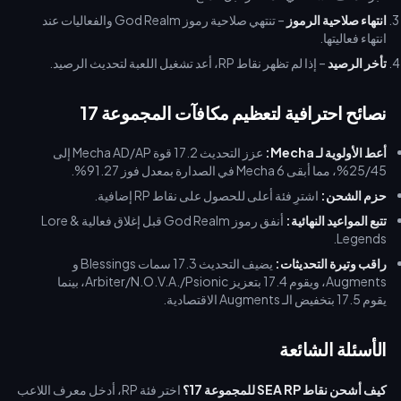
انتهاء صلاحية الرموز
– تنتهي صلاحية رموز God Realm والفعاليات عند
انتهاء فعاليتها.
تأخر الرصيد
– إذا لم تظهر نقاط RP، أعد تشغيل اللعبة لتحديث الرصيد.
نصائح احترافية لتعظيم مكافآت المجموعة 17
أعط الأولوية لـ Mecha:
عزز التحديث 17.2 قوة Mecha AD/AP إلى
25/45%، مما أبقى Mecha 6 في الصدارة بمعدل فوز 91.27%.
حزم الشحن:
اشترِ فئة أعلى للحصول على نقاط RP إضافية.
تتبع المواعيد النهائية:
أنفق رموز God Realm قبل إغلاق فعالية Lore &
Legends.
راقب وتيرة التحديثات:
يضيف التحديث 17.3 سمات Blessings و
Augments، ويقوم 17.4 بتعزيز Arbiter/N.O.V.A./Psionic، بينما
يقوم 17.5 بتخفيض الـ Augments الاقتصادية.
الأسئلة الشائعة
كيف أشحن نقاط SEA RP للمجموعة 17؟
اختر فئة RP، أدخل معرف اللاعب