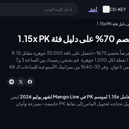
CD-KEY
أخبار
يقدم موسم Mango Live PK لشهر يوليو 2026 عرضاً بخصم 70%—احصل على باقة 35,000 جوهرة مقابل 8.15
دولار (بدلاً من 27.17 دولار) لتأمين فئة معامل 1.15x وكسب 1,150 نقطة لكل 1,000 جوهرة. قم بشحن رصيدك بين الساعة 3 و7
صباحاً بتوقيت UTC+8 لضمان نسبة نجاح 99% وتسليم في أقل من 6 ثوانٍ. وفر 30–40% من ميزانيتك الأسبوعية للساعات الـ 48
Man لشهر يوليو 2026
ليس
حويل الماس إلى نقاط PK حاسمة—بسرعة وأمان.