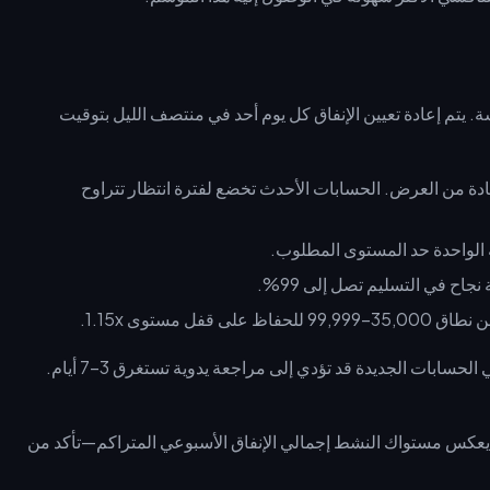
يقع إجمالي إنفاقك الأسبوعي بين 35,000 و99,999 ماسة. يتم إعادة تعيين الإنفاق كل يوم أحد في منتصف الليل بتوقيت
ات 3 أيام أو أكثر للاستفادة من العرض. الحسابات الأحدث تخضع لفترة انتظار تتراوح
اح في التسليم تصل إلى 99%.
فل مستوى 1.15x.
عمليات الشحن التي تزيد عن 10,000 ماسة في الحسابات الجديدة قد تؤدي إلى مراجعة يدوية تستغرق 3–7 أيام.
يعكس مستواك النشط إجمالي الإنفاق الأسبوعي المتراكم—تأكد من