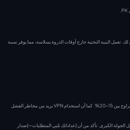
باحاً بتوقيت UTC+8 هي الوقت الأمثل لك. تعمل البنية التحتية خارج أوقات الذروة بسلاسة، مما يوفر نسبة
ساعات الذروة (7–11 مساءً بتوقيت UTC+8) تحمل نسبة فشل تتراوح بين 15–20%. كما أن استخدام VPN يزيد من مخاطر الفشل
الجولة الكبرى. تأكد من أن إعداداتك تلبي المتطلبات—إصدار