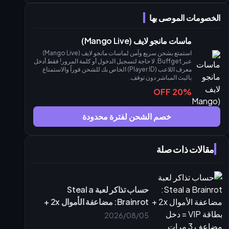
الخصومات الموصى بها
ماسات مانجو لايف (Mango Live)
استمتع بشحن سريع وآمن لماسات مانجو لايف (Mango Live)
عبر Buffget. لا حاجة لتسجيل الدخول أو كلمة المرور! فقط أدخل
معرف اللاعب (Player ID) الخاص بك للشحن فوراً والاستمتاع
بالبث المباشر دون توقف.
20% OFF
خصم الشحن لفترة محدودة
مقالات ذات صلة
حساب تذاكر لعبة Steal a
Brainrot: مضاعفة الأموال 2x +
بطاقة VIP = دخل مضاعف 3 مرات
2026/08/05