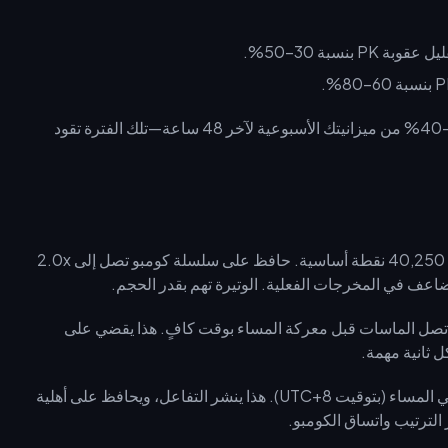
ركز الإنفاق في نافذة 3–7 صباحاً، واحتفظ بـ 30–40% من ميزانيتك الأسبوعية لآخر 48 ساعة—تلك الفترة تقود
لاعب بمستوى 1.15x يهدي 35,000 ماسة يكسب 40,250 نقطة أساسية. حافظ على سلسلة كومبو تصل إلى 2.0x
اعف في المخرجات الفعلية. الوتيرة تهم بقدر الحجم.
نافذة 3–7 صباحاً حتى تصل الماسات قبل معركة المساء بوقت كافٍ. هذا يقضي على
3 هدايا في الصباح، 5 في فترة بعد الظهر، 7 في المساء (بتوقيت UTC+8). هذا ينشر التفاعل، ويحافظ على أهلية