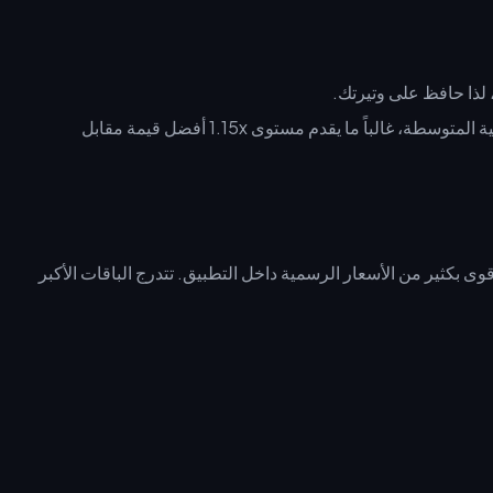
الإنفاق الأعلى لا يعني الفوز دائماً. بالنسبة للمنافسين ذوي الميزانية المتوسطة، غالباً ما يقدم مستوى 1.15x أفضل قيمة مقابل
ماسة لكل دولار—وهي أقوى بكثير من الأسعار الرسمية داخل التطبيق. تتدرج الباقات الأكبر