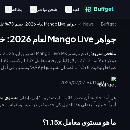
لعبة
شحن مباشر
بطاقة
Buffget
>
News
>
جواهر Mango Live لعام 2026: خصم 70% على دليل فئة 1.15x PK
جواهر Mango Live لعام 2026: خصم 70% على دليل فئة 1.15x PK
ملخص سريع:
الأخيرة لتعظيم ترتيبك.
·
Buffget
2026/07/07
هل أنت جاد بشأن تصدر قائمة المتصدرين؟ إذن، إتقان
مستوى معامل 1.15x لموسم PK في go Live
أمراً اختيارياً. يغطي هذا الدليل كل حد، وفترة زمنية، ومقياس تحويل تحتاجه لت
ما هو مستوى معامل 1.15x؟