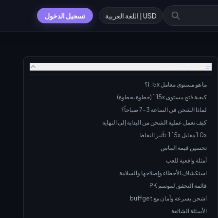
USD | اللغة العربية
تسجيل الدخول
جدول المحتويات
ما هو مستوى معامل 1.15x؟
كيفية فتح مستوى 1.15x (خطوة بخطوة)
لماذا الشحن في الساعة 3–7 صباحاً؟
كيف تعمل عملية الشحن من البداية إلى النهاية
1.0x مقابل 1.15x: تأثير النقاط
تحسين قيمة الماس
أمثلة واقعية للعب
استكشاف الأخطاء وإصلاحها والسلامة
قائمة التحقق لموسم PK
اشحن بسرعة وأمان مع buffget
الأسئلة الشائعة