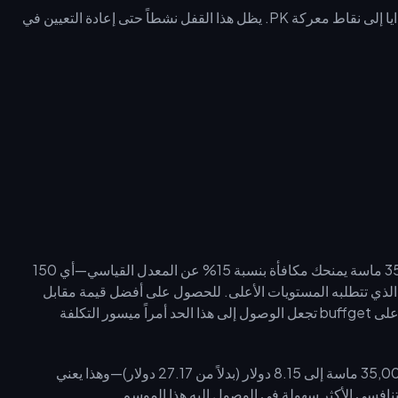
يحدد إنفاقك الأسبوعي من الماس مضاعفاً يحدد كيفية تحويل الهدايا إلى نقاط معركة PK. يظل هذا القفل نشطاً حتى إعادة التعيين في
تجاوز حاجز الـ 35,000 ماسة يمنحك مكافأة بنسبة 15% عن المعدل القياسي—أي 150
لإنفاق الباهظ الذي تتطلبه المستويات الأعلى. للحصول على أفضل قيمة مقابل
السريعة والآمنة على buffget تجعل الوصول إلى هذا الحد أمراً ميسور التكلفة
خصم 70% يخفض سعر باقة 35,000 ماسة إلى 8.15 دولار (بدلاً من 27.17 دولار)—وهذا يعني