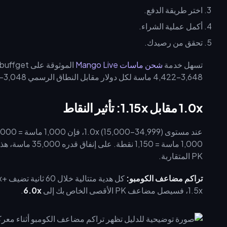
اختر طريقة الدفع.
أكمل عملية الشراء.
تحقق من رصيدك.
تسهل خدمة
شحن ماسات Mango Live
3,648–4,422 ماسة لكل دولار مقابل النطاق الرسمي 3,048–3,077. أعد فتح محفظتك بعد الشراء للتأكد من تحديث الرصيد.
1.0x مقابل 1.15x: تأثير النقاط
1,000 ماسة = 1,150 نقطة. على إنفاق قدره 35,000 ماسة، هذا يعني
PK المتقاربة.
تراكم مضاعف الكومبو:
1.5x، فسيصل مضاعف PK الأقصى الخاص بك إلى
6.0x
.