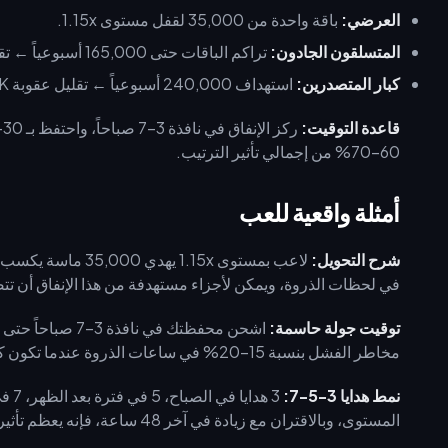
العرضي:
باقة واحدة من 35,000 لقفل مستوى 1.15x.
المتسلقون الجادون:
تراكم الباقات حتى 165,000 أسبوعياً ← تقليل عقوبة PK بنسبة 30–50%.
كبار المتصدرين:
استهداف 240,000 أسبوعياً ← تقليل عقوبة PK بنسبة 60–80%.
قاعدة التوقيت:
60–70% من إجمالي تأثير الترتيب.
أمثلة واقعية للعب
شرح التحويل:
في لحظات الذروة، ويمكن لأجزاء مستهدفة من هذا الإنفاق أن تتض
توقيت جولة حاسمة:
اشحن محفظتك في 
مخاطر الفشل بنسبة 15–20% في ساعات الذروة عندما تكون كل ثانية مهمة.
نمط هدايا 3-5-7:
المستوى، وبالاقتران مع زيادة في آخر 48 ساعة، فإنه يعظم تأثير الترتيب واتساق الكومبو.