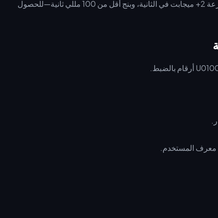
التطبيق 2.9.1+، نظام iOS 12.0+ أو Android 6.0+، اتصال بسرعة 2+ ميجابت في الثانية، وبنج أقل من 100 مللي ثانية—للحصول
ة