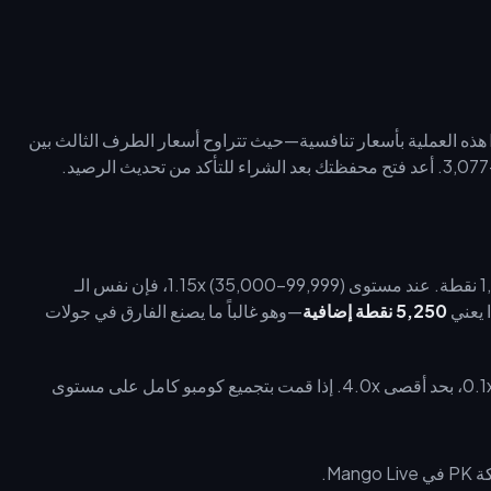
الموثوقة على buffget هذه العملية بأسعار تنافسية—حيث تتراوح أسعار الطرف الثالث بين
عند مستوى 1.0x (15,000–34,999)، فإن 1,000 ماسة = 1,000 نقطة. عند مستوى 1.15x (35,000–99,999)، فإن نفس الـ
5,250 نقطة إضافية
—وهو غالباً ما يصنع الفارق في جولات
كل هدية متتالية خلال 60 ثانية تضيف +0.1x، بحد أقصى 4.0x. إذا قمت بتجميع كومبو كامل على مستوى