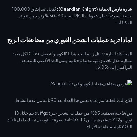
شارة فارس الحماية (Guardian Knight):
تُفعل عند إنفاق 100,000
ماسة أسبوعياً. تقلل عقوبات الـ PK بنسبة 30–50% وتزيد من عوائد
المكافآت.
لماذا تزيد عمليات الشحن الفوري من مضاعفات الربح
المحفظة الفارغة تقتل زخم البث. هدايا "الكومبو" تضيف +0.1x لكل هدية
متتالية خلال نافذة زمنية مدتها 60 ثانية. يصل الحد الأقصى للمضاعف
التراكمي إلى 6.05x.
لكن إليك العقبة: يتم إعادة تعيين هذا العداد بعد 90 ثانية من عدم النشاط.
من الناحية العملية:
85% من عمليات الشحن عبر buffget تتم خلال 10
ثوانٍ، و12% تستغرق ما بين 10–40 ثانية. سرعة التوصيل تبقيك داخل نافذة
الـ 60 ثانية لمضاعفة الأرباح.