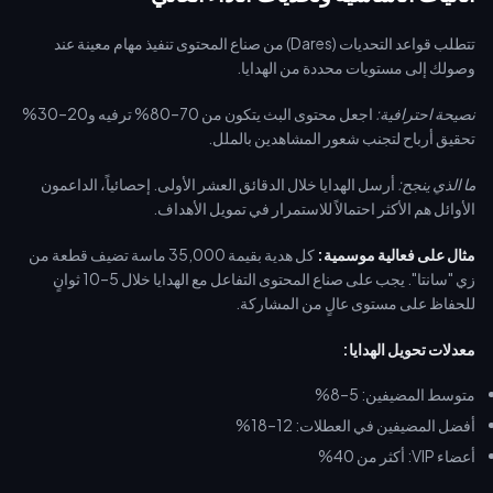
live) عبر buffget لضمان عدم تفويت أي فرصة هامة لإرسال الهدايا.
تتطلب قواعد التحديات (Dares) من صناع المحتوى تنفيذ مهام معينة عند
وصولك إلى مستويات محددة من الهدايا.
نصيحة احترافية:
اجعل محتوى البث يتكون من 70–80% ترفيه و20–30%
تحقيق أرباح لتجنب شعور المشاهدين بالملل.
ما الذي ينجح:
أرسل الهدايا خلال الدقائق العشر الأولى. إحصائياً، الداعمون
الأوائل هم الأكثر احتمالاً للاستمرار في تمويل الأهداف.
مثال على فعالية موسمية:
كل هدية بقيمة 35,000 ماسة تضيف قطعة من
زي "سانتا". يجب على صناع المحتوى التفاعل مع الهدايا خلال 5–10 ثوانٍ
للحفاظ على مستوى عالٍ من المشاركة.
معدلات تحويل الهدايا:
متوسط المضيفين: 5–8%
أفضل المضيفين في العطلات: 12–18%
أعضاء VIP: أكثر من 40%