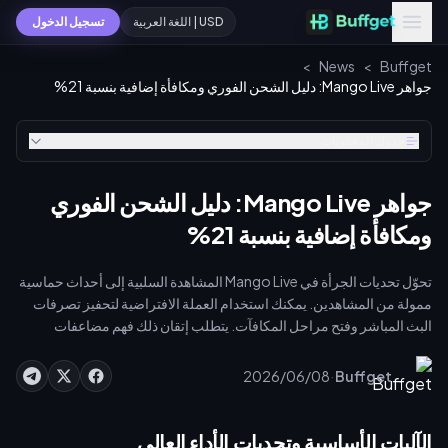
USD | اللغة العربية
تسجيل الدخول
>
News
>
Buffget
جواهر Mango Live: دليل الشحن الفوري ومكافأة إضافية بنسبة 21%
جدول المحتويات
جواهر Mango Live: دليل الشحن الفوري
ومكافأة إضافية بنسبة 21%
تحوّل تحديات الجرأة في Mango Live المشاهدة السلبية إلى أحداث حماسية
ممولة من المشاهدين. يمكنك استخدام العملة الافتراضية لتحفيز تصرفات
البث المباشر وفتح مراحل المكافآت. يتطلب إتقان ذلك فهم مضاعفات
الهدايا، ومستويات كبار الشخصيات (VIP)، وتوقيت الشحن. توفر الأسعار
الرسمية داخل التطبيق ما بين 3,048 إلى 3,077 جوهرة لكل دولار أمريكي،
·
2026/06/08
Buffget
بينما يقدم الموردون الخارجيون المعتمدون ما بين 3,648 إلى 4,422 جوهرة
لكل دولار، مما يمنحك زيادة هائلة في الكفاءة بنسبة 21%. احصل على [شحن
فوري لجواهر Mango Live](https://buffget.com/goods/mango-
الآليات الأساسية وتحديات الأداء العالي