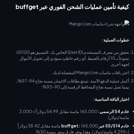
كيفية تأمين عمليات الشحن الفوري عبر buffget
خطوات العملية:
تحقق من معرف المستخدم (User ID) الخاص بك: التنسيق هو U0100
متبوعاً بـ 10 أرقام بالضبط. أي رقم خاطئ سيؤدي إلى تحويل الأموال
لجهة أخرى.
اختر باقات ماسات Mango Live المفضلة لديك.
أكمل عملية الدفع الآمنة. تتمتع بطاقات الائتمان بنسبة نجاح 94–97%،
بينما تصل نسبة نجاح المحافظ الرقمية إلى 90–93%.
اختيار الباقة المناسبة:
خادم S4 الرسمي:
165,000 ماسة مقابل 54.99 دولاراً (~3,000
ماسة/دولار).
خادم S5/S14 عبر buffget:
165,000 ماسة مقابل 38.42 دولاراً
(~4,295 ماسة/دولار). وهذا يوفر فارق سعر بنسبة 30%.