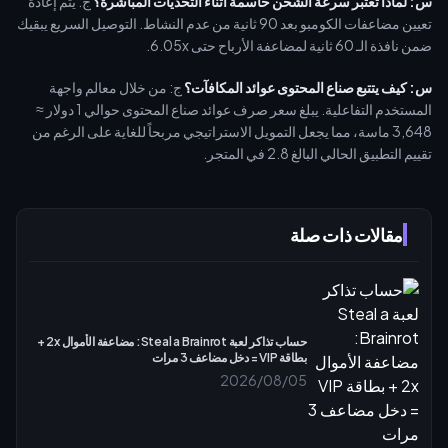
س: لماذا تعتبر سرعة الشحن حاسمة أثناء التحديات المباشرة؟
ج: يتم إعادة
تعيين مضاعفات الكومبو بعد 90 ثانية من عدم النشاط. التوصيل السريع يبقيك
ضمن نافذة الـ 60 ثانية لمضاعفة الأرباح حتى 6.05x.
س: كيف يتتبع صناع المحتوى عوائد المكافآت؟
ج: من خلال معالم واجهة
المستخدم التفاعلية. يبلغ سعر صرف عوائد صناع المحتوى حوالي 1 دولار ≈
3,648 ماسة، مما يجعل التمويل الاستراتيجي مربحاً للغاية على الرغم من
تقييم التطبيق الحالي البالغ 2.8 في المتجر.
مقالات ذات صلة
حساب تذاكر لعبة Steal a Brainrot: مضاعفة الأموال 2x +
بطاقة VIP = دخل مضاعف 3 مرات
2026/08/05