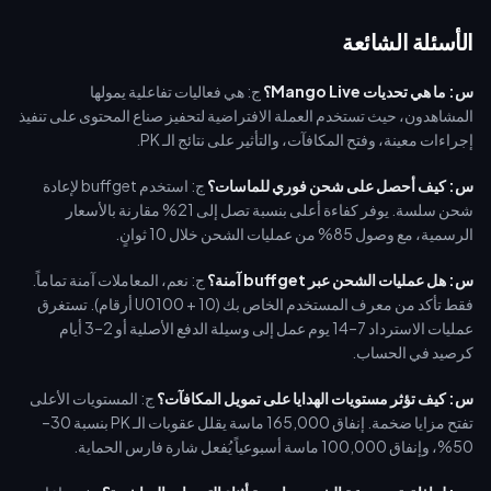
الأسئلة الشائعة
س: ما هي تحديات Mango Live؟
ج: هي فعاليات تفاعلية يمولها
المشاهدون، حيث تستخدم العملة الافتراضية لتحفيز صناع المحتوى على تنفيذ
إجراءات معينة، وفتح المكافآت، والتأثير على نتائج الـ PK.
س: كيف أحصل على شحن فوري للماسات؟
ج: استخدم buffget لإعادة
شحن سلسة. يوفر كفاءة أعلى بنسبة تصل إلى 21% مقارنة بالأسعار
الرسمية، مع وصول 85% من عمليات الشحن خلال 10 ثوانٍ.
س: هل عمليات الشحن عبر buffget آمنة؟
ج: نعم، المعاملات آمنة تماماً.
فقط تأكد من معرف المستخدم الخاص بك (U0100 + 10 أرقام). تستغرق
عمليات الاسترداد 7–14 يوم عمل إلى وسيلة الدفع الأصلية أو 2–3 أيام
كرصيد في الحساب.
س: كيف تؤثر مستويات الهدايا على تمويل المكافآت؟
ج: المستويات الأعلى
تفتح مزايا ضخمة. إنفاق 165,000 ماسة يقلل عقوبات الـ PK بنسبة 30–
50%، وإنفاق 100,000 ماسة أسبوعياً يُفعل شارة فارس الحماية.