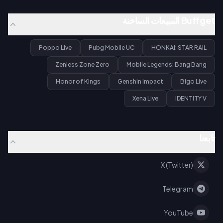
Buffget المبيعات الساخنة
Poppo Live
Pubg Mobile UC
HONKAI: STAR RAIL
Zenless Zone Zero
Mobile Legends: Bang Bang
Honor of Kings
Genshin Impact
Bigo Live
Xena Live
IDENTITY V
تابعنا
X (Twitter)
Telegram
YouTube