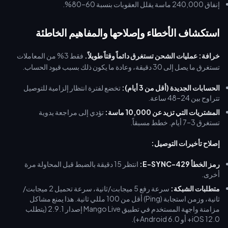
إنفاق 240,000 ماسة يقلل العقوبات بنسبة 60–80%.
استكشاف الأخطاء وإصلاحها والمفاهيم الخاطئة
خرافة: عمليات الشحن تستغرق دائماً وقتاً طويلاً.
فقط 3% من المعاملات
تستغرق ما يصل إلى 30 دقيقة، وعادة ما يكون ذلك بسبب قيود الحساب.
الحسابات الجديدة (أقل من 3 أيام):
تخضع لفترة انتظار إلزامية للتوصيل
تتراوح بين 24–48 ساعة.
المشتريات التي تزيد عن 10,000 ماسة:
تؤدي إلى مراجعة يدوية
تستغرق 3–7 أيام. خطط مسبقاً.
إصلاح تأخيرات التوصيل:
رمز الخطأ E-SYNC-429:
انتظر 15 دقيقة بالضبط قبل المحاولة مرة
أخرى.
متطلبات الشبكة:
سرعة رفع 5 ميجابت/ثانية، سرعة تحميل 2 ميجابت/
ثانية، وزمن استجابة (Ping) أقل من 100 مللي ثانية. هذا يمنع مشاكل
مزامنة واجهة المستخدم في تطبيق Mango Live إصدار 2.9.1 (يتطلب
iOS 12.0+ أو Android 6.0+).