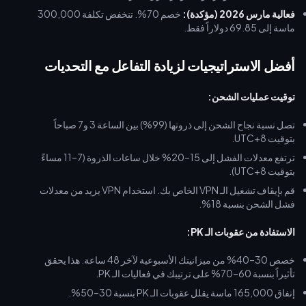
فعالية مارس 2026 (مؤكدة):
خصم 70%. تنخفض تكلفة 300,000
ماسة إلى 69.85 دولاراً فقط.
أفضل الاستراتيجيات لزيادة التفاعل مع التحديات
توقيت عمليات الشحن:
تصل نسبة نجاح الشحن إلى ذروتها (99%) بين الساعة 3 و7 صباحاً
بتوقيت UTC+8.
ترتفع معدلات الفشل إلى 15–20% خلال ساعات الذروة (7–11 مساءً
بتوقيت UTC+8).
قم بإيقاف تشغيل الـ VPN الخاص بك. استخدام VPN يزيد من معدلات
فشل الشحن بنسبة 18%.
الاستفادة من عقوبات الـ PK:
خصص 30–40% من ميزانيتك الأسبوعية لآخر 48 ساعة. هذا يحقق
تأثيراً بنسبة 60–70% على ترتيبك في فعاليات الـ PK.
إنفاق 165,000 ماسة يقلل عقوبات الـ PK بنسبة 30–50%.