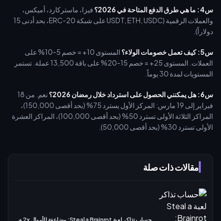
س4: ما هي طرق الدفع المتاحة في 2026؟
فيزا، ماستركارد، أميكس،
والعملات الرقمية (USDT, ETH, USDC على شبكة ERC-20، بحد أدنى 15
دولاراً).
س5: كيف تعمل خصومات الولاء؟
المستوى 10+ = خصم 5-10% على
العملات. المستوى 25+ = خصم 15-20% على باقة 13,500 عملة. تستمر
المستويات لمدة 30 يوماً.
س6: هل يمكنني الحصول على استرداد خلال رمضان 2026؟
نعم. من 18
فبراير إلى 19 مارس: المركز الأول يسترد 75% (بحد أقصى 150,000)،
المراكز الثلاثة الأولى تسترد 50% (بحد أقصى 100,000)، المراكز العشرة
الأولى تسترد 30% (بحد أقصى 50,000).
مقالات ذات صلة
حساب تذاكر لعبة Steal a Brainrot: مضاعفة الأموال 2x +