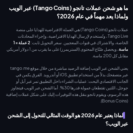
الشخصيات (VIP).
ما هو شحن عملات تانجو (Tango Coins) عبر الويب
ولماذا يعد مهماً في عام 2026؟
عملات تانجو (Tango Coins) هي العملة الافتراضية للهدايا على منصة
Tango Live، وتُستخدم لإرسال الهدايا الافتراضية، وإجراء المحادثات
الخاصة، والاشتراك في قنوات المعجبين. سعر التحويل ثابت:
2 عملة = 1
ماسة
، ويحصل صُنّاع المحتوى (الستريمرز) على ما يقرب من 1 دولار أمريكي
مقابل كل 200 ماسة.
يعني الشحن عبر الويب إضافة الرصيد مباشرة من خلال موقع tango.me
عبر متصفحك بدلاً من استخدام تطبيق iOS أو أندرويد. الفرق يكمن في
الجانب الاقتصادي البحت: عمليات الشراء داخل التطبيق تمر عبر آبل أو
جوجل، اللتين تقتطعان عمولة قدرها 30%. أما الشحن عبر الويب فيتجاوز
هذه الرسوم، ويقوم تانجو بنقل هذه التوفيرات إليك على شكل عملات إضافية
(Bonus Coins).
لماذا يعتبر عام 2026 هو الوقت المثالي للتحول إلى الشحن
عبر الويب؟