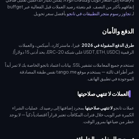
إنفاقهم بأكثر من النصف. قم بتعبئة رصيد العملات قبل الفعالية عبر buffget
لـ
تجاوز رسوم متجر التطبيقات في تانجو
بأفضل سعر تحويل.
الدفع والأمان
طرق الدفع المقبولة في 2026
: فيزا، ماستركارد، أميكس، والعملات
الرقمية (USDT, ETH, USDC على شبكة ERC-20، بحد أدنى 15 دولاراً).
تستخدم جميع المعاملات تشفير SSL. بيانات اعتماد تانجو الخاصة بك لا تمر أبداً
عبر أطراف ثالثة — يستخدم موقع tango.me نفس طبقة المصادقة
الموجودة في تطبيق الهاتف.
العملات لا تنتهي صلاحيتها
عملات تانجو
لا تنتهي صلاحيتها
بمجرد إضافتها إلى رصيدك. عمليات الشراء
الكبيرة عبر الويب خلال فترات المكافآت تعتبر قراراً اقتصادياً ذكياً — لا يوجد
خطر من ضياعها بمرور الوقت.
تصحيح المفاهيم الخاطئة