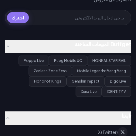
اشترك
Buffget المبيعات الساخنة
Poppo Live
Pubg Mobile UC
HONKAI: STAR RAIL
Zenless Zone Zero
Mobile Legends: Bang Bang
Honor of Kings
Genshin Impact
Bigo Live
Xena Live
IDENTITY V
تابعنا
X (Twitter)