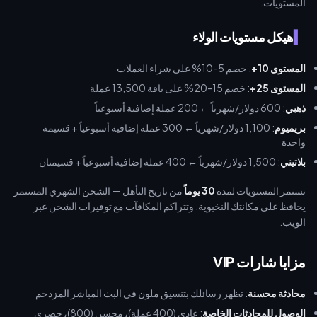
المستويات.
هيكل مستويات الولاء
المستوى 10+
: خصم 5-10% على شراء العملات
المستوى 25+
: خصم 15-20% على باقة 13,500 عملة
ذهبي
: 600 دولار/شهرياً ← 200 عملة إضافية أسبوعياً
بريميوم
: 1,100 دولار/شهرياً ← 300 عملة إضافية أسبوعياً + قسيمة
واحدة
بلاتيني
: 1,500 دولار/شهرياً ← 400 عملة إضافية أسبوعياً + قسيمتان
تستمر المستويات لمدة
30 يوماً
من تاريخ التأهل — الشحن الشهري المستمر
يحافظ على مكانتك النخبوية. وتتراكم المكافآت مع توفيرات الشحن عبر
الويب.
مزايا شارات VIP
محادثة محسنة
: تظهر رسائلك بتنسيق ملون في البث المباشر المزدحم
الوصول للمحادثات الخاصة
: عادي (400 عملة)، محسن (800)، حصري