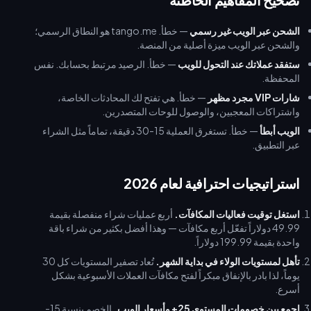
الشحن عبر الويب غير رسمي
— خطأ. tango.me هو النطاق الرسمي؛
والشحن عبر الويب ميزة أصلية من المنصة.
ستفقد عملاتك عند التحول للويب
— خطأ. الرصيد مرتبط بحسابك. نفس
المحفظة.
شارات VIP مجرد مظهر
— خطأ. هي تفتح لك المحادثات الخاصة،
واشتراكات المعجبين، والوصول للوحات المتصدرين.
الويب أبطأ
— خطأ. تستغرق العملية 15-30 دقيقة، تماماً مثل الشراء
عبر التطبيق.
استراتيجيات احترافية لعام 2026
استغل توقيت فعاليات المكافآت.
أربع عمليات شراء منفصلة بقيمة
49.99 دولاراً تفعّل أربع مكافآت — وهذا أفضل بكثير من شراء باقة
واحدة بقيمة 199.99 دولاراً.
تأهل لمستويات الولاء في بداية الشهر.
تُعاد تصفير المستويات كل 30
يوماً، لذا بادر بالإنفاق مبكراً لفتح مكافآت العملات الأسبوعية بشكل
أسرع.
اجمع بين خصومات المستوى 25+ وأسعار الويب.
الخصم بنسبة 15-