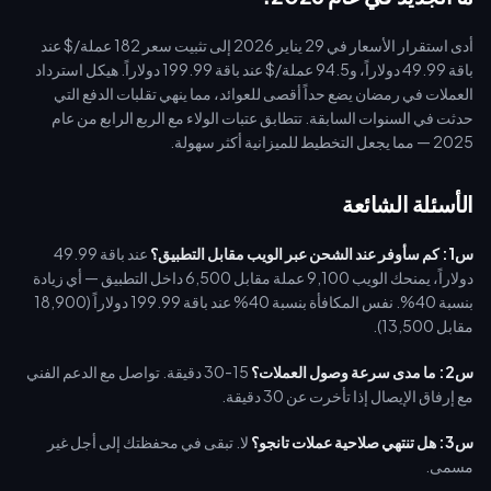
أدى استقرار الأسعار في 29 يناير 2026 إلى تثبيت سعر 182 عملة/$ عند
باقة 49.99 دولاراً، و94.5 عملة/$ عند باقة 199.99 دولاراً. هيكل استرداد
العملات في رمضان يضع حداً أقصى للعوائد، مما ينهي تقلبات الدفع التي
حدثت في السنوات السابقة. تتطابق عتبات الولاء مع الربع الرابع من عام
2025 — مما يجعل التخطيط للميزانية أكثر سهولة.
الأسئلة الشائعة
س1: كم سأوفر عند الشحن عبر الويب مقابل التطبيق؟
عند باقة 49.99
دولاراً، يمنحك الويب 9,100 عملة مقابل 6,500 داخل التطبيق — أي زيادة
بنسبة 40%. نفس المكافأة بنسبة 40% عند باقة 199.99 دولاراً (18,900
مقابل 13,500).
س2: ما مدى سرعة وصول العملات؟
15-30 دقيقة. تواصل مع الدعم الفني
مع إرفاق الإيصال إذا تأخرت عن 30 دقيقة.
س3: هل تنتهي صلاحية عملات تانجو؟
لا. تبقى في محفظتك إلى أجل غير
مسمى.