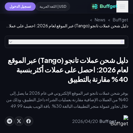
USD | اللغة العربية
تسجيل الدخول
>
News
>
Buffget
دليل شحن عملات تانجو (Tango) عبر الموقع لعام 2026: احصل على عملات أكثر بنسبة 40% مقارنة بالتطبيق
جدول المحتويات
دليل شحن عملات تانجو (Tango) عبر الموقع
لعام 2026: احصل على عملات أكثر بنسبة
40% مقارنة بالتطبيق
يوفر شحن عملات تانجو عبر الموقع الإلكتروني في عام 2026 ما يصل إلى
40% من العملات الإضافية مقارنة بعمليات الشراء داخل التطبيق، وذلك من
خلال تجاوز عمولة متجر التطبيقات البالغة 30%. باقة الويب بقيمة 49.99
دولاراً تمنحك 9,100 عملة (بمعدل 182 عملة لكل دولار) مقابل 6,500 عملة
فقط داخل التطبيق. كما تمنح مستويات الولاء خصومات إضافية تتراوح بين
·
2026/04/20
Buffget
5% و20%، وتوفر لوحات صدارة رمضان 2026 استرداداً نقدياً يصل إلى
75%، بالإضافة إلى أن الشحن عبر الموقع يسرّع من وتيرة الارتقاء بشارة كبار