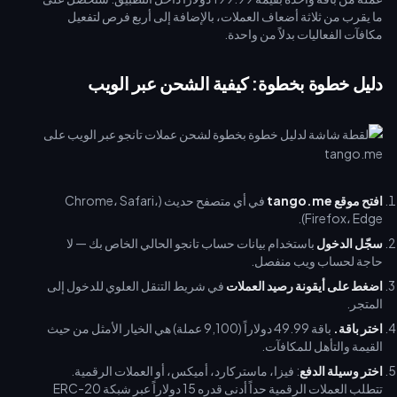
ما يقرب من ثلاثة أضعاف العملات، بالإضافة إلى أربع فرص لتفعيل
مكافآت الفعاليات بدلاً من واحدة.
دليل خطوة بخطوة: كيفية الشحن عبر الويب
افتح موقع tango.me
في أي متصفح حديث (Chrome، Safari،
Firefox، Edge).
سجّل الدخول
باستخدام بيانات حساب تانجو الحالي الخاص بك — لا
حاجة لحساب ويب منفصل.
اضغط على أيقونة رصيد العملات
في شريط التنقل العلوي للدخول إلى
المتجر.
اختر باقة.
باقة 49.99 دولاراً (9,100 عملة) هي الخيار الأمثل من حيث
القيمة والتأهل للمكافآت.
اختر وسيلة الدفع
: فيزا، ماستركارد، أميكس، أو العملات الرقمية.
تتطلب العملات الرقمية حداً أدنى قدره 15 دولاراً عبر شبكة ERC-20