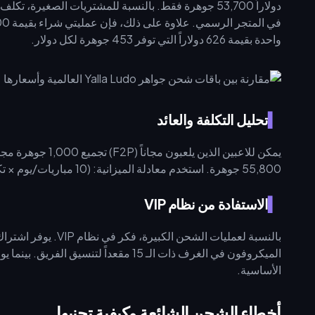
واحدة بقيمة 626 دولاراً التي توفر 453 جوهرة لكل دولار.
تحليل التكلفة والعائد
55,800 جوهرة. استخدم معادلة الميزانية: (10 مباريات/يوم × تكلفة دخول الغرفة × أيام الحدث) + هامش أمان بنسبة 20%.
الاستفادة من نظام VIP
الأساسية.
أخطاء الشحن الشائعة وكيفية تجنبها