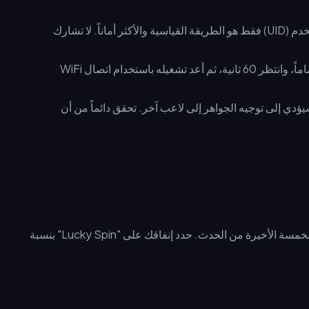
الشحن عبر مُعرّف المستخدم (UID) فقط هو الطريقة القياسية والأكثر أماناً. لا تشارك
إذا لم تظهر الجواهر بعد 30 دقيقة، أغلق التطبيق تماماً، وانتظر 60 ثانية، ثم أعد تشغيله باستخدام اتصال WiFi
دي إلى توجيه الجواهر إلى لاعب آخر. تحقق دائماً من أن
خصص 25-30% من إجمالي ميزانية الجواهر الخاصة بك للأيام الخمسة الأخيرة من الحدث. حدد إنفاقك على "Lucky Spin" بنسبة