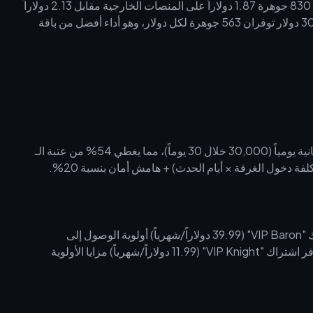
دولاراً 53,700 جوهرة فقط. بالنسبة للمشتريات الصغيرة، تكلف 830 جوهرة 1.87 دولاراً على المنصات الخارجية مقابل 2.13 دولاراً
في المتجر الرسمي. علاوة على ذلك، فإن عمليتي شراء بقيمة 300 دولار توفران 563 جوهرة لكل دولار، وهو أداء أفضل من باقة
يمكن للاعبين الذين يلعبون مجاناً (F2P) تجميع 1,000 جوهرة مجانية يومياً (30,000 خلال 30 يوماً)، مما يغطي 54% من عتبة الـ
بالنسبة لعمليات الشحن الكبيرة، فكر في نظام VIP. يوفر اشتراك "VIP Baron" (39.99 دولاراً/شهرياً) أولوية الوصول إلى
الميكروفون في الغرف ذات الـ 15 مقعداً لتنسيق الفريق. بينما يوفر اشتراك "VIP Knight" (11.99 دولاراً/شهرياً) مزايا الأولوية