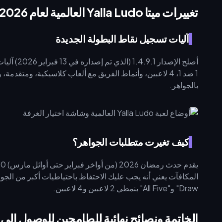
تغييرات ميتا Yalla Ludo العالمية لعام 2026 وتأثيرها على الشحن
آليات تسجيل نقاط البطولة الجديدة
أصلح الإصد
1 ضد 1، 4 لاعبين، وأنماط الفريق مع ألعاب كلاسيكية، وم
بالجواهر.
كيف تغيرت متطلبات الجواهر؟
Draw" و"All Five" بنمطي 2 لاعبين و4 لاعبين.
الخاتمة ونصائح نهائية للطامحين للوصول إلى قائمة 