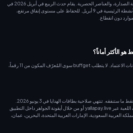
تفتح الجواهر اشتراكات VIP، ورسوم دخول البطولات، وهدايا لوحة الصدارة، والعناصر الحصرية. يقام حدث الربيع في أبريل 2026 في
الفترة من 1 إلى 28 أبريل 2026 (بتوقيت جرينتش+3)، مع فتح الأنشطة الرئيسية في 9 أبريل. للحفاظ على مستوى إنفاق مرتفع،
موارد دون انقطاع.
يلغي الشحن عبر مُعرّف المستخدم (UID) فقط مخاطر سرقة بيانات الاعتماد. لا يتطلب buffget سوى المُعرّف المكون من 11 رقماً،
قد تنتهي صلاحية الجواهر غير المستخدمة خلال 6 أشهر—اشحن فقط ما ستنفقه. تنتهي صلاحية بطاقات الهدايا في 3 يونيو 2026.
يتطلب استرداد بطاقة الهدايا رمز PIN مكوناً من 12 رقماً ومُعرّف اللعبة عبر yallapay.live أو من خلال أيقونة الجواهر داخل التطبيق
ملكة العربية السعودية، الإمارات العربية المتحدة، البحرين، عمان،