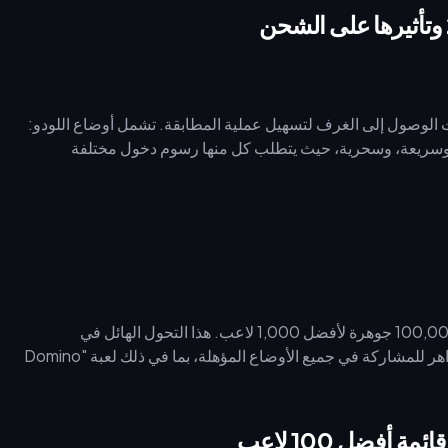
ار 1.4.9.1 (الذي تم إصداره في 13 فبراير 2026) آليات الوصول إلى الغرف لتسهيل عملية المطابقة. تشمل أوضاع اللودو:
تقدمة، وسريعة، وسحرية، حيث يتطلب كل منها رسوم دخول مختلفة
يقدم حدث رمضان 2026 (من أواخر فبراير حتى أوائل مارس) 100,000 جوهرة لأفضل 1,000 لاعب. هذا التحول الهائل في
المكافآت يعني أنه يجب عليك الاحتفاظ باحتياطيات أكبر من الجواهر للمشاركة في جميع الأوضاع المؤهلة، بما في ذلك لعبة "Domino
أفضل 100 لاعب