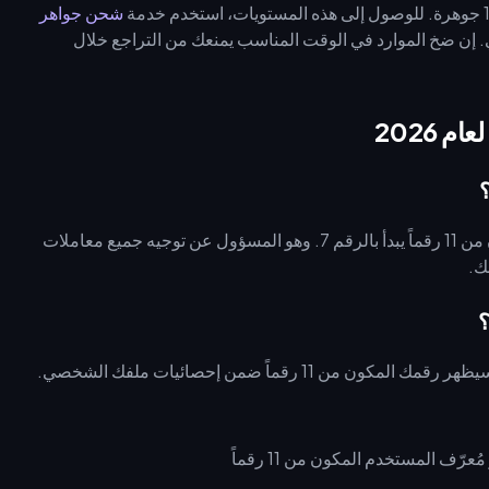
شحن جواهر
 إن ضخ الموارد في الوقت المناسب يمنعك من التراجع خلال
مُعرّف المستخدم (UID) الخاص بك هو مُعرّف حساب فريد مكون من 11 رقماً يبدأ بالرقم 7. وهو المسؤول عن توجيه جميع معاملات
ك.
اضغط على أيقونة الملف الشخصي في الزاوية العلوية اليسرى. سيظهر رقمك المكون من 11 رقماً ضمن إحصائيات ملفك الشخصي.