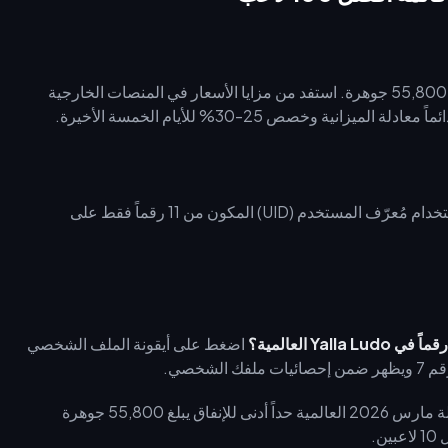
يتطلب الوصول إلى قائمة أفضل 100 لاعب الوصول إلى عتبة الـ 55,800 جوهرة. استفد من مزايا الأسعار في المنصات الخارجية
هل أنت مستعد للسيطرة؟ احصل على 55,800 جوهرة فوراً باستخدام مُعرّف المستخدم (UID) المكون من 11 رقماً فقط على
اضغط على أيقونة الملف الشخصي
شخصي.
تتطلب بطولة مارس 2026 العالمية حداً أدنى للإنفاق يبلغ 55,800 جوهرة