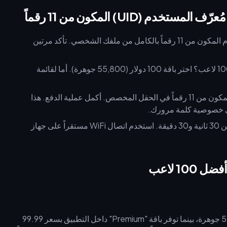
UID) المكون من 11 رقماً
انسخ مُعرّف المستخدم المكون من 11 رقماً بالكامل من ملفك الشخصي. تأكد مرتين
هل تستهدف قائمة أفضل 100 لاعب؟ اختر باقة 100 دولار (55,800 جوهرة). أما لقائمة
الصق مُعرّف المستخدم المكون من 11 رقماً في الحقل المخصص. أكمل عملية الدفع. هذا
على خصوصية كلمة مرورك.
تظهر الجواهر في حسابك خلال فترة تتراوح بين 30 ثانية و30 دقيقة. استخدم اتصال WiFi مستقراً على جهاز
توفر المنصات الخارجية نسباً أفضل. توفر باقة 100 دولار 55,800 جوهرة، بينما توفر باقة "Premium" داخل التطبيق بسعر 99.99