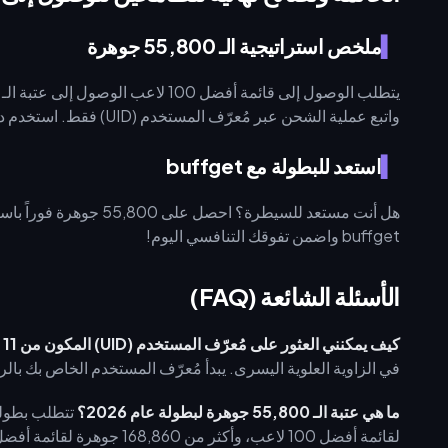
ملخص استراتيجية الـ 55,800 جوهرة
واتبع عملية الشحن عبر مُعرّف المستخدم (UID) فقط. استخدم دائماً معادلة الميزانية وخصص 25-30% للأيام الخمسة الأخيرة.
استعد للبطولة مع buffget
buffget واضمن تفوقك التنافسي اليوم!
الأسئلة الشائعة (FAQ)
كيف يمكنني العثور على مُعرّف المستخدم (UID) المكون من 11 رقماً في Yalla Ludo العالمية؟
في الزاوية العلوية اليسرى. يبدأ مُعرّف المستخدم الخاص بك بالرقم 7 ويظهر ضمن إحصائيات ملفك ال
ما هي عتبة الـ 55,800 جوهرة لبطولة عام 2026؟
لقائمة أفضل 100 لاعب، وأكثر من 168,860 جوهرة لقائمة أفضل 10 لاعبين.