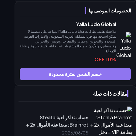
استراتيجية البطولة: تعظيم قيمة جواهرك
توقيت الشحن
الخصومات الموصى بها
أفضل ممارسات الإنفاق
Yalla Ludo Global
أمان الحساب: شحن آمن مع buffget
ملاحظة هامة: بطاقات هدايا Yalla Ludo المباعة على منصتنا لا
لماذا يعتبر الشحن عبر مُعرّف المستخدم (UID) فقط هو الأكثر أماناً؟
يمكن استخدامها في المملكة العربية السعودية، والإمارات العربية
تجنب عمليات الاحتيال والتصيد
المتحدة، والبحرين، وعمان، والمغرب، وتونس، والجزائر،
وفلسطين، والأردن. جميع المشتريات غير قابلة للاسترداد وغير قابلة
تغييرات ميتا Yalla Ludo العالمية لعام 2026 وتأثيرها على الشحن
للإرجاع.
آليات تسجيل نقاط البطولة الجديدة
10% OFF
كيف تغيرت متطلبات الجواهر؟
الخاتمة ونصائح نهائية للطامحين للوصول إلى قائمة أفضل 100 لاعب
خصم الشحن لفترة محدودة
ملخص استراتيجية الـ 55,800 جوهرة
استعد للبطولة مع buffget
مقالات ذات صلة
الأسئلة الشائعة (FAQ)
حساب تذاكر لعبة Steal a
Brainrot: مضاعفة الأموال 2x +
بطاقة VIP = دخل مضاعف 3 مرات
2026/08/05