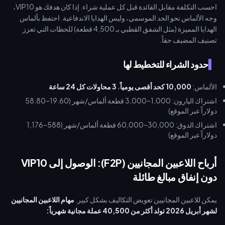
احسب التكلفة مقابل الفائدة قبل كل عملية شراء. إذا كان هدفك هو VIP10،
وجه الألماس نحو الحد الموسمي، وليس الهدايا الاندفاعية. احتفظ بألماس
الهدايا المميزة (مثل الشفق القطبي بـ 4,500 قطعة) للحظات التي تعزز
تصنيف المضيف حقاً.
حدود الشراء للتخطيط لها
الألماس:
10,000 كحد أقصى يومياً
،
3 محاولات كل 24 ساعة
اشتراك البارون: 1,000–3,000 قطعة ألماس/شهر (19.60–58.80
دولاراً عبر الموقع)
اشتراك الدوق: 30,000–60,000 قطعة ألماس/شهر (588–1,176
دولاراً عبر الموقع)
أرباح اللاعبين المجانيين (F2P): الوصول إلى VIP10
دون إنفاق مبالغ طائلة
يمكن للاعبين المجانيين تعويض التكاليف بشكل كبير.
مهام اللاعبين المجانيين
لشهر أبريل 2026 تولد أكثر من 40,500 عملة مجانية شهرياً: