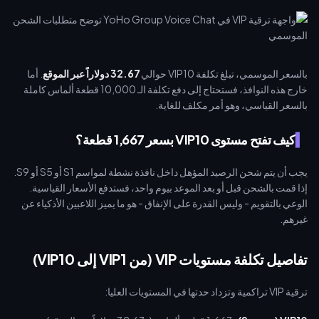
بالسعر الموسمي، تبلغ تكلفة VIP10 حوالي
32.67 دولاراً عبر الموقع
. أما
خارج هذه النوافذ، فستحتاج إلى دفع تكلفة الـ 10,000 قطعة ألماس كاملة
بالسعر القياسي، وهو أمر مكلف للغاية.
كيف تفتح مستوى VIP10 بسعر 1,667 قطعة؟
يجب أن يتم شحن الرصيد المؤهل داخل نافذة نشطة لمواسم S1 أو S5 أو S9.
إذا قمت بالشحن قبل أو بعد الموعد بيوم واحد، فستدفع الأسعار القياسية.
الوعي بالتقويم - وليس القدرة على الإنفاق - هو ما يميز اللاعبين الأذكياء عن
غيرهم.
تفاصيل تكلفة مستويات VIP (من VIP1 إلى VIP10)
ترقية VIP تراكمية وتزداد حدتها في المستويات العليا: