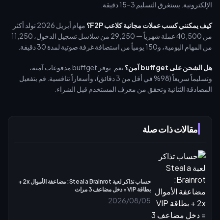
الإلكترونية. يستغرق التسليم 3–15 دقيقة.
كيف يمكنني كسب عملات مجانية كلاعب F2P؟
مهام أبريل 2026 تولد أكثر
من 40,500 عملة شهرياً — 29,250 من سلاسل تسجيل الدخول، 11,250
من المهام اليومية، و150 يومياً من استضافة غرفة صوتية لمدة 30 دقيقة.
هل الشحن على buffget آمن؟
نعم. يوفر buffget مدفوعات آمنة،
وتسليماً سريعاً (98% في أقل من 3 دقائق)، وأسعاراً تنافسية. قم بتفعيل
المصادقة الثنائية وتحقق من معرف المستخدم قبل الشراء.
مقالات ذات صلة
حساب تذاكر لعبة Steal a Brainrot: مضاعفة الأموال 2x +
بطاقة VIP = دخل مضاعف 3 مرات
2026/08/05