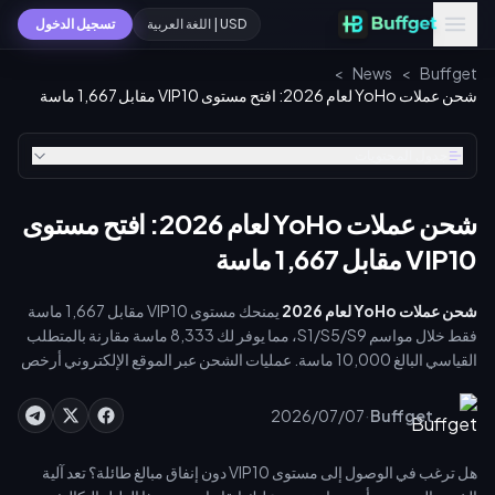
USD | اللغة العربية
تسجيل الدخول
>
News
>
Buffget
شحن عملات YoHo لعام 2026: افتح مستوى VIP10 مقابل 1,667 ماسة
جدول المحتويات
شحن عملات YoHo لعام 2026: افتح مستوى
VIP10 مقابل 1,667 ماسة
شحن عملات YoHo لعام 2026
يمنحك مستوى VIP10 مقابل 1,667 ماسة
فقط خلال مواسم S1/S5/S9، مما يوفر لك 8,333 ماسة مقارنة بالمتطلب
القياسي البالغ 10,000 ماسة. عمليات الشحن عبر الموقع الإلكتروني أرخص
بنسبة 40-60% مقارنة بالشحن داخل التطبيق، حيث تبلغ تكلفة الماسة
الواحدة 0.0196 دولار. اختر التوقيت المناسب للشحن خلال الموسم
·
2026/07/07
Buffget
الصحيح، واستفد من مكافآت الشحن الأول، وحقق أقصى استفادة من كل
ماسة.
هل ترغب في الوصول إلى مستوى VIP10 دون إنفاق مبالغ طائلة؟ تعد آلية