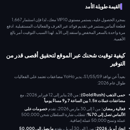
القيمة طويلة الأمد
بمجرد الحصول عليه، يستمر مستوى VIP10 معك، لذا فإن استثمار 1,667
قطعة ألماس يستمر في تقديم فوائد عبر الغرف والفعاليات المستقبلية. ادفع
مرة واحدة بالسعر المخفض واستفد إلى الأبد. لهذا السبب التوقيت أمر بالغ
الأهمية.
كيفية توقيت شحنك عبر الموقع لتحقيق أقصى قدر من
التوفير
بعيداً عن نوافذ S1/S5/S9، يدير YoHo مضاعفات تعتمد على الفعاليات
طوال عام 2026:
حمى الذهب (Gold Rush):
من 28 يناير إلى 12 فبراير 2026، مع
مضاعفات عملات 1.5x بين الساعة 7 و9 مساءً يومياً
.
فعالية رمضان:
من 1 إلى 30 مارس 2026، تقدم
خصومات على
الألماس تصل إلى 70%
؛ تتطلب شارة السلطان شحن 500,000
عملة وتمنح 50,000 عملة إضافية.
إنجاز أبريل 2026:
من 1 إلى 30 أبريل، يقدم
ما يصل إلى 50,000