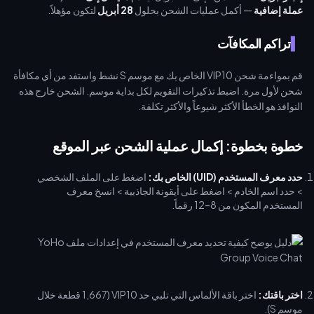
عملة إضافية
— أكمل عمليات الشحن بحلول
28 أبريل
لتكون مؤهلاً.
تراكم المكافآت
قم بمواءمة شحن VIP10 الخاص بك مع موسم S نشط واستفد من أي مكافأة
شحن لأول مرة. اضبط تذكيرات التقويم لكل بداية موسم. الشحن خارج هذه
النوافذ هو الخطأ الأكثر شيوعاً والأكثر تكلفة.
خطوة بخطوة: إكمال عملية الشحن عبر الموقع
حدد معرف المستخدم (UID) الخاص بك:
اضغط على الملف الشخصي
> حدد اسم الخادم > اضغط على أيقونة الجاذبية > انسخ معرف
المستخدم المكون من 8–12 رقماً.
اختر باقتك:
اختر باقة الألماس التي تلبي حد VIP10 (1,667 قطعة خلال
موسم S).