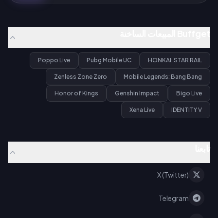
Buffget المبيعات الساخنة
Poppo Live
Pubg Mobile UC
HONKAI: STAR RAIL
Zenless Zone Zero
Mobile Legends: Bang Bang
Honor of Kings
Genshin Impact
Bigo Live
Xena Live
IDENTITY V
تابعنا
X (Twitter)
Telegram