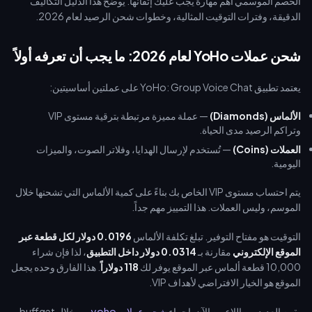
الخصم الموسمي أهم مهارة يجب عليك إتقانها. يوضح هذا الدليل التكاليف
الدقيقة، وفترات التوقيت المثالية، وخطوات شحن الرصيد لعام 2026.
شحن عملات YoHo لعام 2026: ما يجب أن تعرفه أولاً
يعتمد تطبيق YoHo: Group Voice Chat على عملتين أساسيتين:
الألماس (Diamonds)
— عملة مميزة مرتبطة بترقية مستوى VIP
وتراكم الرصيد مدى الحياة.
العملات (Coins)
— تُستخدم لإرسال الهدايا، وفلاتر الصوت، والميزات
اليومية.
يتم احتساب مستوى VIP الخاص بك بناءً على كمية الألماس التي تشحنها خلال
الموسم، وليس العملات. هذا التمييز مهم جداً.
التوقيت هو مفتاح التوفير. تبلغ تكلفة الألماس
0.0196 دولار لكل قطعة عبر
الموقع الإلكتروني
مقارنة بـ
0.0314 دولار داخل التطبيق
، لذا فإن شراء
10,000 قطعة ألماس عبر الموقع يوفر لك
118 دولاراً
. هذا الفارق وحده يجعل
الموقع هو الخيار الافتراضي لأهداف VIP.
يقوم العديد من اللاعبين الآن بإجراء
شحن عملات yoho
من خلال buffget،