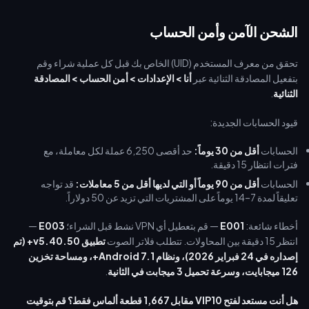
الشحن الآمن وأمن الحساب
تحقق من معرف المستخدم (UID) الخاص بك قبل كل عملية شراء وقم
بتفعيل المصادقة الثنائية عبر
أنا > الإعدادات > أمن الحساب > المصادقة
الثنائية
.
قيود الحسابات الجديدة:
الحسابات
أقل من 30 يوماً:
حد أقصى 6,250 عملة لكل معاملة، مع
فترات انتظار 15 دقيقة.
الحسابات
أقل من 90 يوماً أو التي لديها أقل من 5 معاملات:
قد تواجه
تعليقاً لمدة 7–14 يوماً على المشتريات التي تزيد عن 50 دولاراً.
أخطاء شائعة:
E001
— قم بتعطيل أي VPN نشط قبل الشراء؛
E003
—
انتظر 15 دقيقة بين المحاولات. تتطلب فلاتر الصوت
تطبيق v5.40.50+ (تم
إصداره في 24 فبراير 2026)، ونظام Android 7.1+، ومساحة تخزين
126 ميجابايت، وسرعة تحميل 3 ميجابت في الثانية
.
هل أنت مستعد لفتح VIP10 مقابل 1,667 قطعة ألماس فقط؟ قم بتوقيت