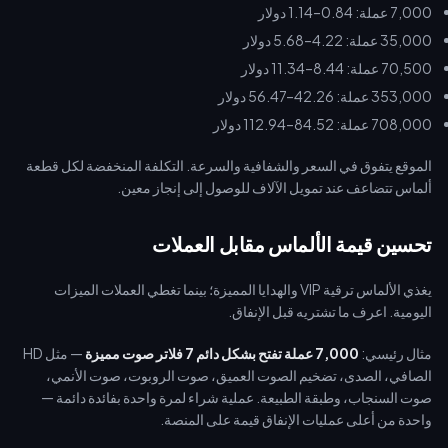
7,000 عملة: 0.84–1.14 دولار
35,000 عملة: 4.22–5.68 دولار
70,500 عملة: 8.44–11.34 دولار
353,000 عملة: 42.26–56.47 دولار
708,000 عملة: 84.52–112.94 دولار
الموقع يتفوق في السعر والشفافية والسرعة. التكلفة المنخفضة لكل قطعة
ألماس تتضاعف عند تمويل الآلاف للوصول إلى إنجاز معين.
تحسين قيمة الألماس مقابل العملات
يغذي الألماس ترقية VIP والهدايا المميزة؛ بينما تغطي العملات الميزات
اليومية. اعرف ما تشتريه قبل الإنفاق.
مثال رئيسي:
7,000 عملة تفتح بشكل دائم 7 فلاتر صوت مميزة
— مثل HD
الصافي، الصدى، تضخيم الصوت العميق، صوت الروبوت، صوت الأنمي،
صوت السنجاب، وطبقة الطبيعة. عملية شراء لمرة واحدة بفائدة دائمة —
واحدة من أعلى عمليات الإنفاق قيمة على المنصة.