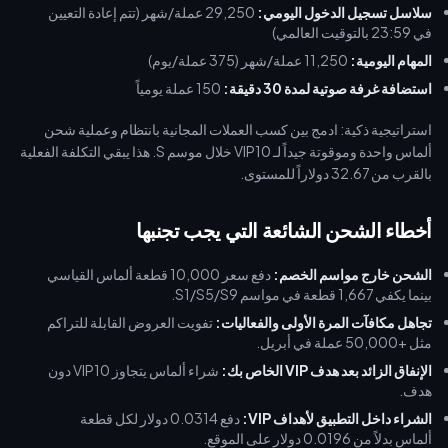
سلاسل تسجيل الدخول اليومي:
29,250 عملة/شهر (تتم إعادة التعيين
في 23:59 بالتوقيت العالمي)
المهام اليومية:
11,250 عملة/شهر (375 عملة/يوم)
استضافة غرفة صوتية لمدة 30 دقيقة:
150 عملة يومياً
استراتيجية ذكية: ادمج بين كسب العملات المجانية بانتظام وعملية شحن
ألماس واحدة وموقوتة جيداً لـ VIP10 خلال موسم S. هذا يبقي التكلفة الفعلية
بالقرب من 32.67 دولاراً للمستوى.
أخطاء الشحن الشائعة التي يجب تجنبها
الشحن خارج مواسم الخصم:
دفع سعر 10,000 قطعة ألماس القياسي
بينما يكفي 1,667 قطعة في مواسم S1/S5/S9.
تجاهل مكافآت المرة الأولى والفعاليات:
تفويت العروض القابلة للتراكم
مثل +50,000 عملة في أبريل.
الإنفاق الزائد بعد هدف VIP الخاص بك:
شراء ألماس يتجاوز VIP10 دون
هدف.
الشراء داخل التطبيق لأهداف VIP:
دفع 0.0314 دولار لكل قطعة
ألماس بدلاً من 0.0196 دولار على الموقع.