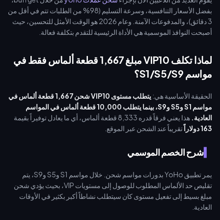
بفضل الأسعار التنافسية، وسرعة التسليم (98% من الطلبات تتم في أقل من
3 دقائق)، والمدفوعات الآمنة. وعام 2026 هو الوقت الأمثل للتحسين، حيث
أصبحت النوافذ الموسمية هي الأداة الرئيسية للتقدم بتكلفة فعالة.
لماذا تكلف VIP10 مبلغ 1,667 قطعة ألماس فقط في
مواسم S1/S5/S9؟
الحقيقة الأساسية هي:
يتطلب مستوى VIP10 شحن 1,667 قطعة ألماس في
مواسم S1 وS5 وS9، بينما يتطلب 10,000 قطعة ألماس في المواسم
العادية.
هذا يعني فرقاً قدره 8,333 قطعة ألماس، أي ما يعادل توفيراً بقيمة
163 دولاراً
تقريباً عند الشحن عبر الموقع.
شرح الخصم الموسمي
يمر تطبيق YoHo بدورات مواسم شحن. خلال مواسم S1 وS5 وS9، يتم
تقليص حد الألماس المطلوب للوصول إلى مستويات VIP، بحيث يؤدي شحن
مبلغ بسيط إلى تفعيل مستوى كان سيتطلب نشاطاً أكبر بكثير في الأوقات
العادية.