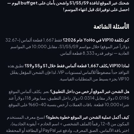
شحنك عبر الموقع لنافذة S1/S5/S9 واشحن بأمان على buffget اليوم —
احصل على توفيراتك قبل انتهاء الموسم!
الأسئلة الشائعة
كم تكلفة VIP10 في YoHo عام 2026؟
فقط 1,667 قطعة ألماس (~32.67
دولاراً عبر الموقع) خلال مواسم S1/S5/S9، مقابل 10,000 في المواسم
العادية — توفير قدره 8,333 قطعة ألماس.
لماذا VIP10 يكلف 1,667 قطعة ألماس فقط خلال S1 وS5 وS9؟
تطبق هذه
النوافذ حداً مضغوطاً للألماس لمستويات VIP، لذا فإن الشحن المؤهل يفعّل
VIP10 بجزء بسيط من المتطلبات القياسية.
هل الشحن عبر الموقع أرخص من داخل التطبيق؟
نعم. يكلف ألماس الموقع
0.0196 دولار مقابل 0.0314 دولار داخل التطبيق، مما يوفر 118 دولاراً عند
شراء 10,000 قطعة. باقات العملات أرخص بنسبة 40–60% على الموقع.
كيف أكمل عملية الشحن عبر الموقع خطوة بخطوة؟
انسخ معرف المستخدم
المكون من 8–12 رقماً (الملف الشخصي > اسم الخادم > أيقونة الجاذبية)،
اختر باقة الألماس، الصق المعرف، وادفع عبر PayPal أو البطاقة أو المحفظة