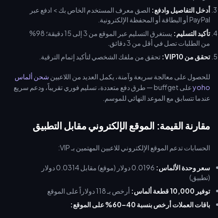
أدخل التفاصيل وادفع:
الصق معرف المستخدم الخاص بك > ادفع عبر
PayPal أو البطاقة أو المحفظة الإلكترونية.
تأكيد التسليم:
يستغرق التسليم عبر الموقع من 3 إلى 15 دقيقة؛ 98%
من الطلبات تصل في أقل من 3 دقائق.
تحقق من VIP10:
تحقق من ملفك الشخصي لتأكيد إتمام الترقية.
للحصول على معالجة سريعة وآمنة، يكمل العديد من اللاعبين
شحن ألماس
yoho
على buffget — طرق دفع متعددة، تسليم فوري تقريباً، ودعم سريع
عندما تتسابق مع الموعد النهائي للموسم.
مقارنة القيمة: الموقع الإلكتروني مقابل التطبيق
الحسابات تدعم الموقع الإلكتروني للاعبين المهتمين بـ VIP:
سعر وحدة الألماس:
0.0196 دولار (موقع) مقابل 0.0314 دولار
(تطبيق)
توفير 10,000 قطعة ألماس:
أرخص بـ 118 دولاراً على الموقع
باقات العملات أرخص بنسبة 40–60% على الموقع: