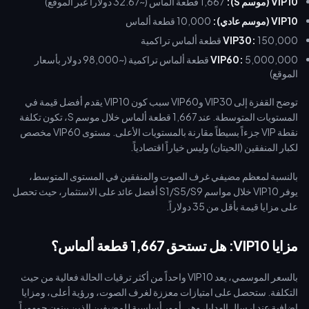
VIP10 (موسم S):
1,667 قطعة ألماس (~32.67 دولاراً عبر الموقع)
VIP10 (موسم عادي):
10,000 قطعة ألماس
150,000 قطعة ألماس تراكمية
VIP30:
VIP60:
5,000,000 قطعة ألماس تراكمية (~98,000 دولار بأسعار
الموقع)
توضح القفزة إلى VIP30 وVIP60 سبب كون VIP10 يقدم أفضل قيمة في
المستويات المتوسطة. عند 1,667 قطعة ألماس خلال موسم S، تكون تكلفة
نقطة VIP جزءاً بسيطاً مقارنة بالمستويات الأعلى. مستوى VIP60 مخصص
لكبار المنفقين (الحيتان) وليس خياراً اقتصادياً.
بالنسبة لمعظم مضيفي غرف الصوت والمنفقين في المستوى المتوسط،
يوفر VIP10 خلال مواسم S1/S5/S9 أفضل عائد على الاستثمار، حيث تحصل
على مزايا قيمة بأقل من 35 دولاراً.
مزايا VIP10: هل تستحق 1,667 قطعة ألماس؟
بالسعر الموسمي، يعد VIP10 واحداً من أكثر ترقيات الحالة فعالية من حيث
التكلفة. ستحصل على امتيازات معززة لغرف الصوت، ورؤية أعلى، ومزايا
إضافية عند إرسال الهدايا، وهي أمور أساسية للمضيفين الذين يبنون جمهوراً.