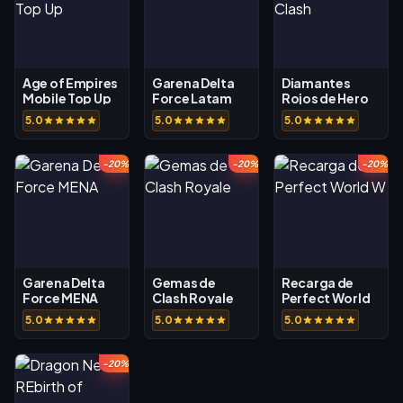
Age of Empires
Garena Delta
Diamantes
Mobile Top Up
Force Latam
Rojos de Hero
Clash
5.0
5.0
5.0
-20%
-20%
-20%
Garena Delta
Gemas de
Recarga de
Force MENA
Clash Royale
Perfect World
W
5.0
5.0
5.0
-20%