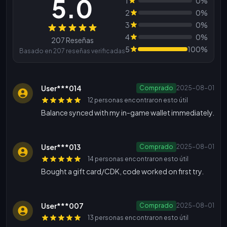
5.0
1
0%
2
0%
3
0%
Reseñas
4
0%
207 Reseñas
5
100%
Basado en 207 reseñas verificadas
User***014
Comprado
2025-08-01
12 personas encontraron esto útil
Balance synced with my in-game wallet immediately.
User***013
Comprado
2025-08-01
14 personas encontraron esto útil
Bought a gift card/CDK, code worked on first try.
User***007
Comprado
2025-08-01
13 personas encontraron esto útil