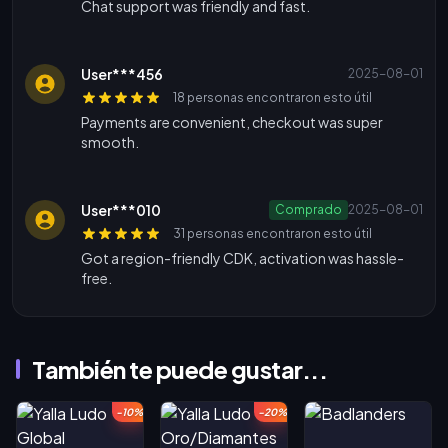
Chat support was friendly and fast.
User***456
2025-08-01
18 personas encontraron esto útil
Payments are convenient, checkout was super
smooth.
User***010
Comprado
2025-08-01
31 personas encontraron esto útil
Got a region-friendly CDK, activation was hassle-
free.
También te puede gustar...
-10%
-20%