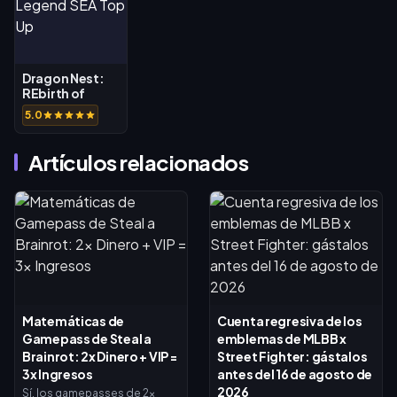
Dragon Nest:
REbirth of
Legend SEA
5.0
Top Up
Artículos relacionados
Matemáticas de
Cuenta regresiva de los
Gamepass de Steal a
emblemas de MLBB x
Brainrot: 2x Dinero + VIP =
Street Fighter: gástalos
3x Ingresos
antes del 16 de agosto de
2026
Sí, los gamepasses de 2x