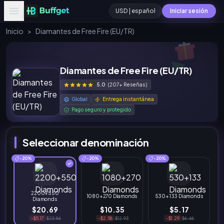
USD | español
Iniciar sesión
Inicio
>
Diamantes de Free Fire (EU/TR)
Diamantes de Free Fire (EU/TR)
5.0
(207+ Reseñas)
Global
Entrega instantánea
Pago seguro y protegido
Seleccionar denominación
-20%
-20%
-20%
2200+550
1080+270 Diamonds
530+133 Diamonds
Diamonds
$20.69
$10.35
$5.17
-$5.17
$25.86
-$2.58
$12.93
-$1.29
$6.46