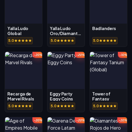
Yalla Ludo
Yalla Ludo
Badlanders
Global
Oro/Diamantes
5.0
5.0
5.0
-20%
-20%
-10%
Recarga de
Eggy Party
Tower of
Marvel Rivals
Eggy Coins
Fantasy
Tanium (Global)
5.0
5.0
5.0
-20%
-20%
-20%