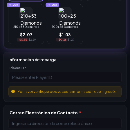
-20%
-20%
210+53 Diamonds
100+25 Diamonds
$2.07
$1.03
-$0.52
$2.59
-$0.26
$1.29
Información de recarga
Player ID
*
Por favor verifique dos veces la información que ingresó.
Correo Electrónico de Contacto
*