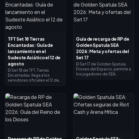
TFT Set 18 Tierras
Guía de recarga de RP de
Encantadas: Guía de
Golden Spatula SEA
lanzamiento en el
2026: Meta y ofertas del
Sudeste Asiático el 12 de
Set 17
agosto
El Set 17 de Golden Spatula,
Dioses del Espacio, permite a
El Set 18 de TFT, Tierras
los jugadores de SEA
Encantadas, llega a los
recargar RP para obtener
servidores oficiales el 12 de
contenido premium, con
agosto con la versión 18.1, tras
paquetes de hasta un 18% de
su debut en el PBE el 28 de
descuento. Hay 25
julio. El set trae 65
composiciones viables de
campeones repartidos en
Espátula; Mecha 6 lidera con
cinco niveles de coste y
una tasa de victorias del
nuevos rasgos como Bestia
91,27%. El parche 17.2
de la Grieta, Ancestral y
rediseña campeones, rasgos,
Floración. Jugadores del
aumentos y encuentros,
Sudeste Asiático: recargad
mientras que el Festival Lunar
RP con antelación para
2026 añade nuevos paquetes
conseguir el nuevo Pase de
Recarga de RP de Golden
Golden Spatula SEA:
y pases.