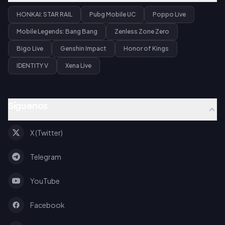
HONKAI: STAR RAIL
Pubg Mobile UC
Poppo Live
Mobile Legends: Bang Bang
Zenless Zone Zero
Bigo Live
Genshin Impact
Honor of Kings
IDENTITY V
Xena Live
Síguenos
X (Twitter)
Telegram
YouTube
Facebook