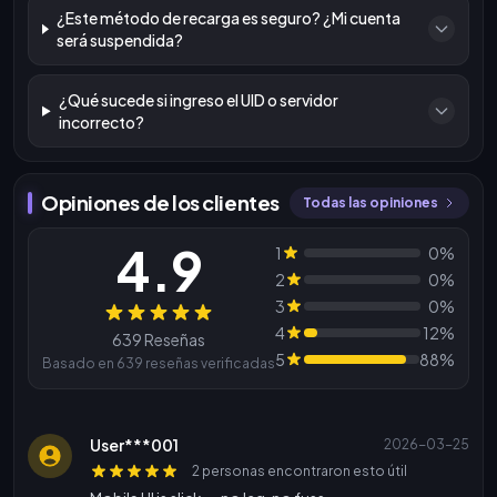
¿Este método de recarga es seguro? ¿Mi cuenta
será suspendida?
¿Qué sucede si ingreso el UID o servidor
incorrecto?
Opiniones de los clientes
Todas las opiniones
4.9
1
0%
2
0%
3
0%
Reseñas
4
12%
639 Reseñas
5
88%
Basado en 639 reseñas verificadas
User***001
2026-03-25
2 personas encontraron esto útil