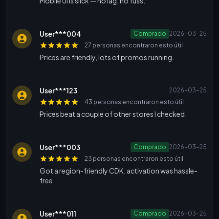
Mobile UI is slick — no lag, no fuss.
User***004
Comprado
2026-03-25
27 personas encontraron esto útil
Prices are friendly, lots of promos running.
User***123
2026-03-25
43 personas encontraron esto útil
Prices beat a couple of other stores I checked.
User***003
Comprado
2026-03-25
23 personas encontraron esto útil
Got a region-friendly CDK, activation was hassle-
free.
User***011
Comprado
2026-03-25