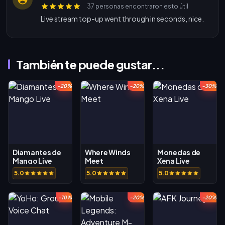
37 personas encontraron esto útil
Live stream top-up went through in seconds, nice.
También te puede gustar...
-20%
-20%
-30%
Diamantes de
Where Winds
Monedas de
Mango Live
Meet
Xena Live
5.0
5.0
5.0
-10%
-20%
-20%