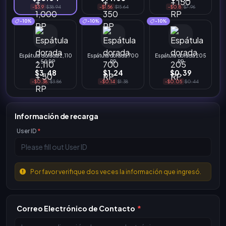
-$3.9
$38.94
-$1.56
$15.64
-$0.8
$7.96
-10%
-10%
-10%
Espátula dorada 2,110
Espátula dorada 700
Espátula dorada 205
+ 50 RP
RP
RP
$3.48
$1.24
$0.39
-$0.38
$3.86
-$0.14
$1.38
-$0.05
$0.44
Información de recarga
User ID
*
Por favor verifique dos veces la información que ingresó.
Correo Electrónico de Contacto
*