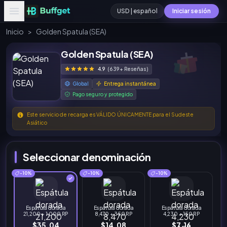
USD | español
Iniciar sesión
Inicio
>
Golden Spatula (SEA)
Golden Spatula (SEA)
4.9
(639+ Reseñas)
Global
Entrega instantánea
Pago seguro y protegido
Este servicio de recarga es VÁLIDO ÚNICAMENTE para el Sudeste
Asiático
Seleccionar denominación
-10%
-10%
-10%
Espátula dorada
Espátula dorada
Espátula dorada
21,200 + 1,000 RP
8,470 + 350 RP
4,230 + 150 RP
$35.04
$14.08
$7.16