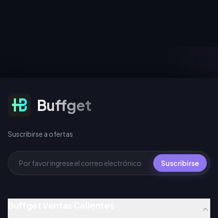
Chibi limitados y cómo usar
buffget para una recarga de
RP rápida y segura. Descubre
las mejores ofertas de
paquetes, consejos de
presupuesto e instrucciones
de recarga para garantizar tu
contenido estacional
exclusivo.
Suscribirse a ofertas
Buffget
Suscribirse a ofertas
Suscribirse
Buffget Ventas Calientes