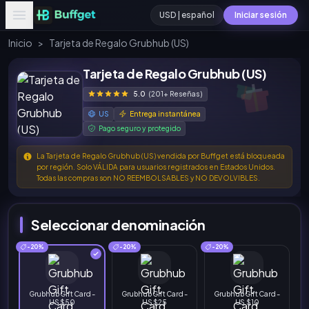
USD | español
Iniciar sesión
Inicio
>
Tarjeta de Regalo Grubhub (US)
Tarjeta de Regalo Grubhub (US)
5.0
(201+ Reseñas)
US
Entrega instantánea
Pago seguro y protegido
La Tarjeta de Regalo Grubhub (US) vendida por Buffget está bloqueada
por región. Solo VÁLIDA para usuarios registrados en Estados Unidos.
Todas las compras son NO REEMBOLSABLES y NO DEVOLVIBLES.
Seleccionar denominación
-20%
-20%
-20%
Grubhub Gift Card -
Grubhub Gift Card -
Grubhub Gift Card -
US $50
US $25
US $10