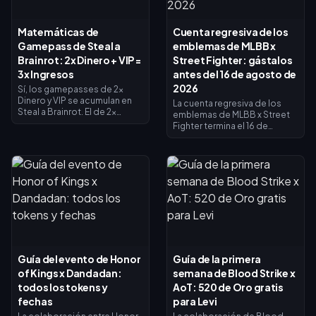
Matemáticas de
Cuenta regresiva de los
Gamepass de Steal a
emblemas de MLBB x
Brainrot: 2x Dinero + VIP =
Street Fighter: gástalos
3x Ingresos
antes del 16 de agosto de
2026
Sí, los gamepasses de 2x
Dinero y VIP se acumulan en
La cuenta regresiva de los
Steal a Brainrot. El de 2x
emblemas de MLBB x Street
Dinero duplica los ingresos
Fighter termina el 16 de
del recolector (×2), el VIP
agosto de 2026, fecha en la
añade ×1.5, y se multiplican
que concluyen la
entre sí para dar exactamente
colaboración de 45 días y su
3x de ingresos base, no 4x. El
tienda de intercambio de
de 2x Dinero cuesta 119
emblemas. Se espera que los
Robux, el VIP cuesta 499 (618
emblemas no utilizados
en total). Compra primero el
caduquen con el evento, así
de 2x Dinero y añade el VIP
que canjea todo ahora: los
cuando tus ingresos base lo
aspectos principales del
justifiquen.
crossover cuestan 1200
emblemas y las variantes
Guía del evento de Honor
Guía de la primera
pintadas, 200. Revisa tu saldo
of Kings x Dandadan:
semana de Blood Strike x
en la página del evento, sigue
la lista de prioridad a
todos los tokens y
AoT: 520 de Oro gratis
continuación y utiliza el
fechas
para Levi
sorteo diario de 25