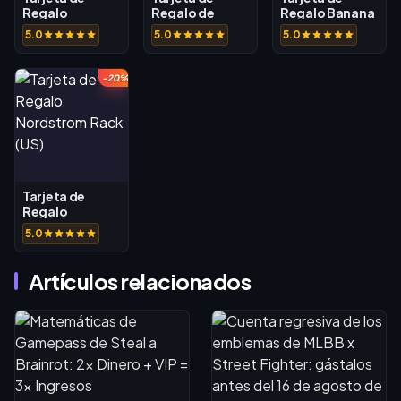
Regalo
Regalo de
Regalo Banana
Nordstrom (US)
Banana
Republic (CA)
5.0
5.0
5.0
Republic (US)
-20%
Tarjeta de
Regalo
Nordstrom
5.0
Rack (US)
Artículos relacionados