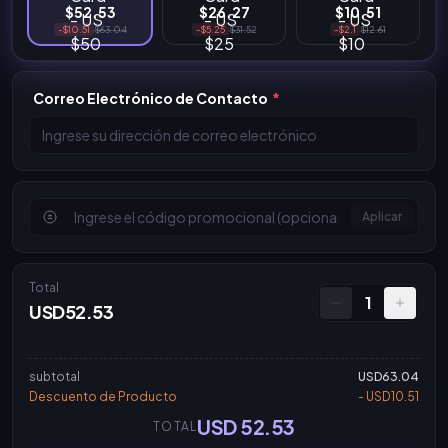
$52.53
$26.27
$10.51
-$10.51
$63.04
-$5.25
$31.52
-$2.1
$12.61
Correo Electrónico de Contacto
*
Aplicar
Total
1
USD52.53
subtotal
USD63.04
Descuento de Producto
- USD10.51
USD 52.53
TOTAL