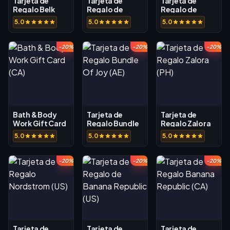
Tarjeta de
Tarjeta de
Tarjeta de
Regalo Belk
Regalo de
Regalo de
(EE. UU.)
Cabela's (US)
Cabela's (CA)
5.0
5.0
5.0
-20%
-20%
-20%
Bath & Body
Tarjeta de
Tarjeta de
Work Gift Card
Regalo Bundle
Regalo Zalora
(CA)
Of Joy (AE)
(PH)
5.0
5.0
5.0
-20%
-20%
-20%
Tarjeta de
Tarjeta de
Tarjeta de