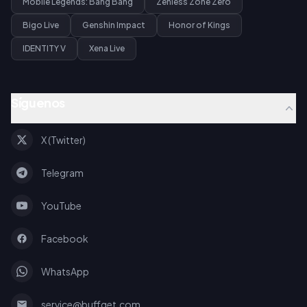
Mobile Legends: Bang Bang
Zenless Zone Zero
Bigo Live
Genshin Impact
Honor of Kings
IDENTITY V
Xena Live
Síguenos
X (Twitter)
Telegram
YouTube
Facebook
WhatsApp
service@buffget.com