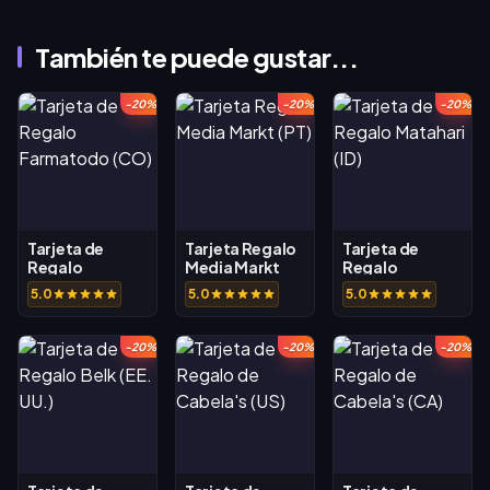
También te puede gustar...
-20%
-20%
-20%
Tarjeta de
Tarjeta Regalo
Tarjeta de
Regalo
Media Markt
Regalo
Farmatodo
(PT)
Matahari (ID)
5.0
5.0
5.0
(CO)
-20%
-20%
-20%