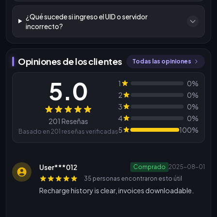
¿Qué sucede si ingreso el UID o servidor
incorrecto?
Opiniones de los clientes
Todas las opiniones
5.0
1
0%
2
0%
3
0%
Reseñas
4
0%
201 Reseñas
5
100%
Basado en 201 reseñas verificadas
User***012
Comprado
2025-08-01
35 personas encontraron esto útil
Recharge history is clear, invoices downloadable.