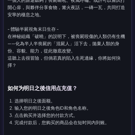
開心扉，與夥伴分享食物，篝火夜話，一磚一瓦，共同打造
安寧的棲息之地。
- 體驗半屍視角末日生存 -
在神秘組織「破曉」的説明下，被喪屍咬傷的人類仍有生機
——化為半人半喪屍的「混屍人」活下去，拋棄人類的身
份、容貌、能力，從此徹底改變。
這聽上去很冒險，但倘若真的陷入生死邊緣，你將如何抉
擇？
如何为明日之後信用点充值？
选择明日之後面额。
输入您的明日之後角色ID和角色名称。
点击购买并选择您的付款方式。
完成付款后，您购买的商品会在短时间内到账。