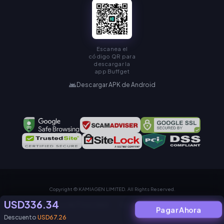
Escanea el
código QR para
descargar la
app Buffget
Descargar APK de Android
Copyright © KAMIAGEN LIMITED. All Rights Reserved.
USD336.34
Política de Privacidad
Acuerdo de Servicio
Pagar Ahora
Descuento
USD67.26