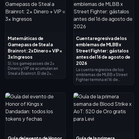
Matemáticas de
Cuenta regresiva de los
Gamepass de Steal a
emblemas de MLBB x
Brainrot: 2x Dinero + VIP =
Street Fighter: gástalos
3x Ingresos
antes del 16 de agosto de
2026
Sí, los gamepasses de 2x
Dinero y VIP se acumulan en
La cuenta regresiva de los
Steal a Brainrot. El de 2x
emblemas de MLBB x Street
Dinero duplica los ingresos
Fighter termina el 16 de
del recolector (×2), el VIP
agosto de 2026, fecha en la
añade ×1.5, y se multiplican
que concluyen la
entre sí para dar exactamente
colaboración de 45 días y su
3x de ingresos base, no 4x. El
tienda de intercambio de
de 2x Dinero cuesta 119
emblemas. Se espera que los
Robux, el VIP cuesta 499 (618
emblemas no utilizados
en total). Compra primero el
caduquen con el evento, así
de 2x Dinero y añade el VIP
que canjea todo ahora: los
cuando tus ingresos base lo
aspectos principales del
justifiquen.
crossover cuestan 1200
emblemas y las variantes
Guía del evento de Honor
Guía de la primera