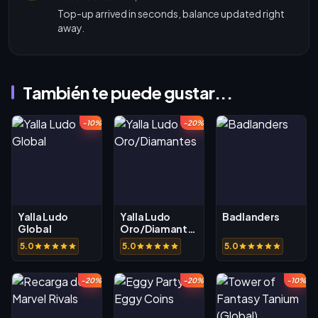
Top-up arrived in seconds, balance updated right
away.
También te puede gustar...
-10%
-20%
Yalla Ludo
Yalla Ludo
Badlanders
Global
Oro/Diamantes
5.0
5.0
5.0
-20%
-20%
-10%