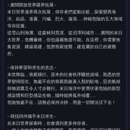
- 廣闊開放世界疆界拓展 -
末日世界邊界再次拓展，倖存者們駕船出航，探索變異海
洋。結晶、迷霧、污穢、烈火、漩渦……神秘危險的五大海域
等你征服。
從雪山到海灘、從森林到荒漠、從沼澤到城市……廣闊的末日
大世界，危機遍佈，但也蘊藏無盡可能。在這裡，你需要收
集資源、構築基建，抵禦喪屍侵襲，建造屬於自己的避難
所。
- 保持希望和求生的意志 -
末世降臨，喪屍橫行。原本的社會秩序驟然崩塌，熟悉的世
界變得陌生。無處不在的喪屍覬覦著人類的駐地，惡劣氣候
與物資匱乏令人寸步難行。末日海洋中更潛伏著危險的新型
感染體和巨型感染生物，隨時能將孤舟傾覆……
危險無處不在，請務必保持冷靜，用盡一切辦法活下去！
- 尋找同伴攜手末日求生 -
在末日世界探索時，你會遇到更多倖存者。
一個人的旅途聽夠了喪屍嘶吼、夜風呼嘯。或許可以嘗試打