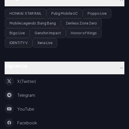
HONKAI: STAR RAIL
Pubg Mobile UC
Poppo Live
Mobile Legends: Bang Bang
Zenless Zone Zero
Bigo Live
Genshin Impact
Honor of Kings
IDENTITY V
Xena Live
Síguenos
X (Twitter)
Telegram
YouTube
Facebook