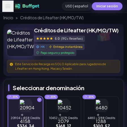
USD | español
Iniciar sesión
Inicio
>
Créditos de Lifeafter (HK/MO/TW)
Créditos de Lifeafter (HK/MO/TW)
5.0
(192+ Reseñas)
HK
Entrega instantánea
Pago seguro y protegido
Este Servicio de Recarga es SOLO Aplicable para Jugadores de
Lifeafter en Hong Kong, Macao y Taiwán.
Seleccionar denominación
-20%
-20%
-20%
20904＋4158 Credits
10452＋2079 Credits
6480＋1288 Credits
$336.34
$168.17
$100.57