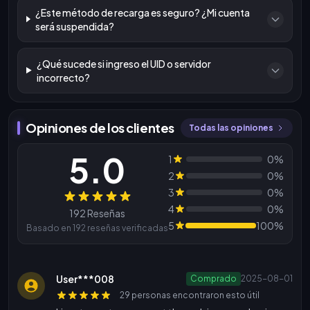
¿Este método de recarga es seguro? ¿Mi cuenta
será suspendida?
¿Qué sucede si ingreso el UID o servidor
incorrecto?
Opiniones de los clientes
Todas las opiniones
5.0
1
0%
2
0%
3
0%
Reseñas
4
0%
192 Reseñas
5
100%
Basado en 192 reseñas verificadas
User***008
Comprado
2025-08-01
29 personas encontraron esto útil