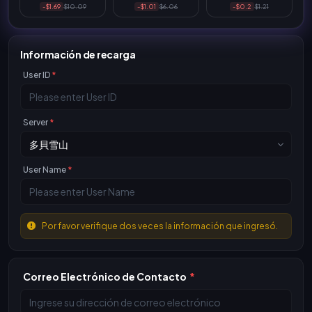
-$1.69
$10.09
-$1.01
$6.06
-$0.2
$1.21
Información de recarga
User ID
*
Server
*
User Name
*
Por favor verifique dos veces la información que ingresó.
Correo Electrónico de Contacto
*