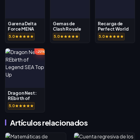
Garena Delta
Gemas de
Recarga de
Force MENA
Clash Royale
Perfect World
W
5.0
5.0
5.0
-20%
Dragon Nest:
REbirth of
Legend SEA
5.0
Top Up
Artículos relacionados