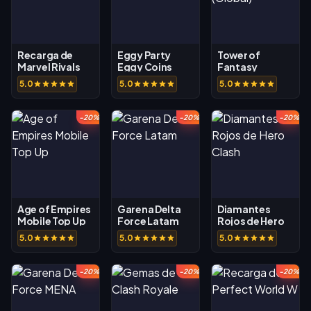
Recarga de
Eggy Party
Tower of
Marvel Rivals
Eggy Coins
Fantasy
Tanium (Global)
5.0
5.0
5.0
-20%
-20%
-20%
Age of Empires
Garena Delta
Diamantes
Mobile Top Up
Force Latam
Rojos de Hero
Clash
5.0
5.0
5.0
-20%
-20%
-20%