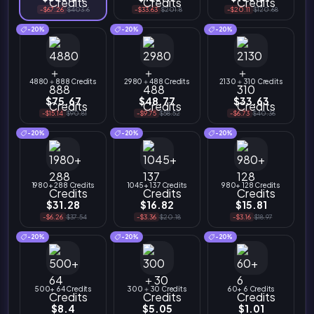
-$67.26
$403.6
-$33.63
$201.8
-$20.11
$120.68
-20%
-20%
-20%
4880＋888 Credits
2980＋488 Credits
2130＋310 Credits
$75.67
$48.77
$33.63
-$15.14
$90.81
-$9.75
$58.52
-$6.73
$40.36
-20%
-20%
-20%
1980+ 288 Credits
1045+ 137 Credits
980+ 128 Credits
$31.28
$16.82
$15.81
-$6.26
$37.54
-$3.36
$20.18
-$3.16
$18.97
-20%
-20%
-20%
500+ 64 Credits
300＋30 Credits
60+ 6 Credits
$8.4
$5.05
$1.01