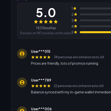
5.0
1
2
3
Reseñas
4
183 Reseñas
5
Basado en 183 reseñas verificadas
User***015
38 personas encontraron esto útil
Prices are friendly, lots of promos running.
User***789
22 personas encontraron esto útil
Balance synced with my in-game wallet immediate
User***006