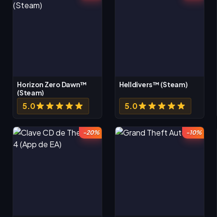
Horizon Zero Dawn™
Helldivers™ (Steam)
(Steam)
5.0
5.0
-20%
-10%