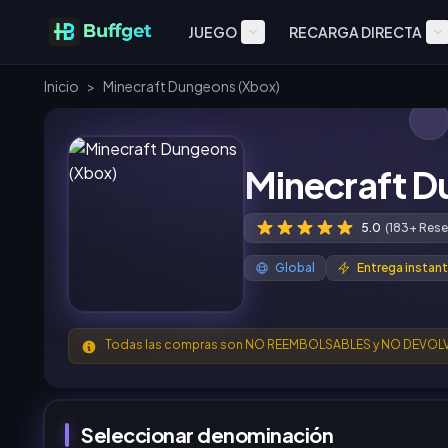
JUEGO
RECARGA DIRECTA
Inicio
>
Minecraft Dungeons (Xbox)
Minecraft D
5.0
(183+ Rese
Global
Entrega instan
Todas las compras son NO REEMBOLSABLES y NO DEVOLV
Seleccionar denominación