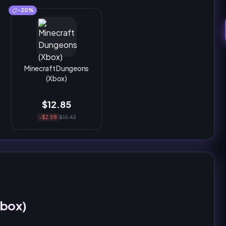
-20%
Minecraft Dungeons
(Xbox)
$12.85
-$2.58
$15.43
Xbox)