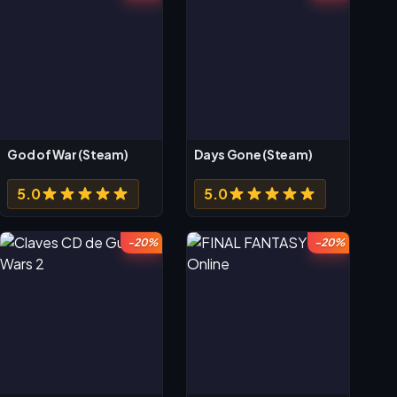
God of War (Steam)
Days Gone (Steam)
5.0
5.0
-20%
-20%