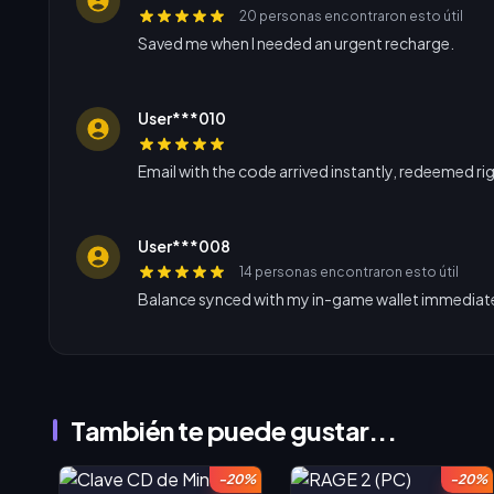
20 personas encontraron esto útil
Saved me when I needed an urgent recharge.
User***010
Email with the code arrived instantly, redeemed ri
User***008
14 personas encontraron esto útil
Balance synced with my in-game wallet immediate
También te puede gustar...
-20%
-20%