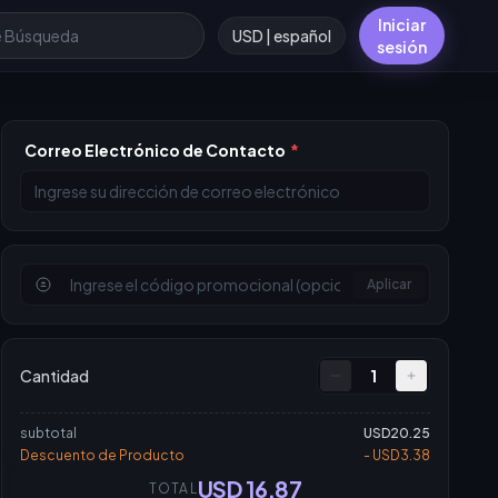
Iniciar
USD | español
sesión
Correo Electrónico de Contacto
*
Aplicar
Cantidad
1
subtotal
USD20.25
Descuento de Producto
- USD3.38
USD 16.87
TOTAL