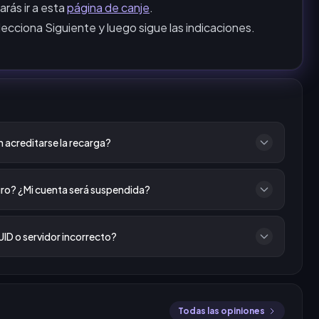
rás ir a esta
página de canje
.
ecciona Siguiente y luego sigue las indicaciones.
 acreditarse la recarga?
ro? ¿Mi cuenta será suspendida?
UID o servidor incorrecto?
Todas las opiniones