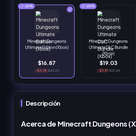
-20%
-20%
Minecraft Dungeons
Minecraft Dungeons
Ultimate Edition (Xbox)
Ultimate DLC Bundle
(Xbox)
$16.87
$19.03
-$3.38
$20.25
-$3.81
$22.84
Descripción
Acerca de Minecraft Dungeons (