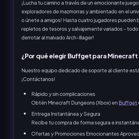
¡Lucha tu camino a través de un emocionante juego d
exploradores de mazmorras y ambientado en el unive
o únete a amigos! Hasta cuatro jugadores pueden bat
repletos de tesoros y salvajemente variados - todo 
derrotar al malvado Arch-Illager!
¿Por qué elegir Buffget para Minecraf
Nuestro equipo dedicado de soporte al cliente está
¡Contáctanos!
Rápido y sin complicaciones
Obtén Minecraft Dungeons (Xbox) en
Buffget
Entrega Instantánea y Segura
Recibe tu compra de forma segura e instantán
Ofertas y Promociones Emocionantes Aprovecha 