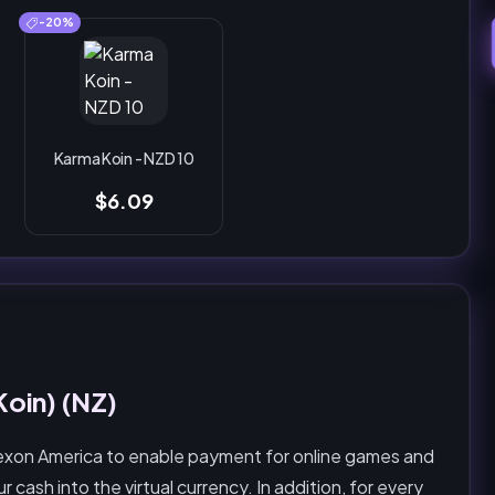
-20%
Karma Koin - NZD 10
$6.09
oin) (NZ)
xon America to enable payment for online games and
 cash into the virtual currency. In addition, for every