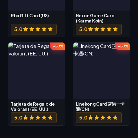
Rbx Gift Card (US)
Nexon Game Card
(Karma Koin)
5.0
5.0
-20%
-20%
Tarjeta de Regalo de
Linekong Card 蓝港一卡
Valorant (EE. UU.)
通(CN)
5.0
5.0