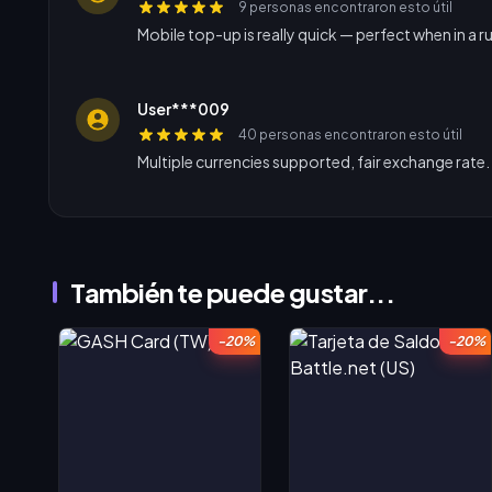
9 personas encontraron esto útil
Mobile top-up is really quick — perfect when in a r
User***009
40 personas encontraron esto útil
Multiple currencies supported, fair exchange rate.
También te puede gustar...
-20%
-20%