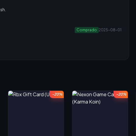
ush.
Comprado
2025-08-01
-20%
-20%