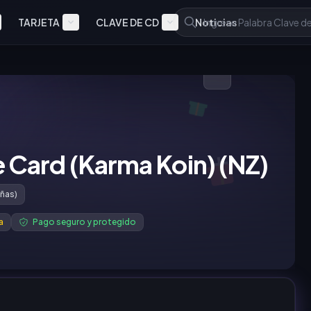
TARJETA
CLAVE DE CD
Noticias
Card (Karma Koin) (NZ)
ñas)
a
Pago seguro y protegido