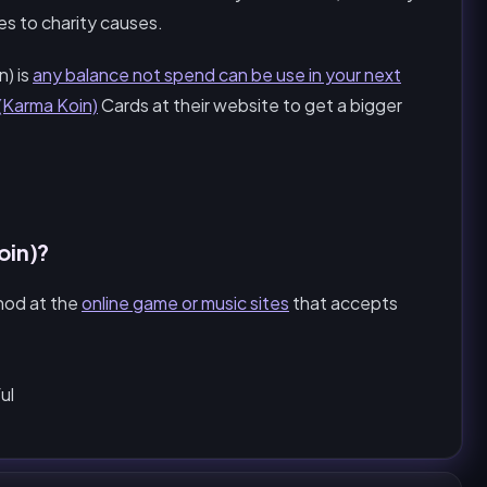
s to charity causes.
) is
any balance not spend can be use in your next
Karma Koin)
Cards at their website to get a bigger
oin)?
od at the
online game or music sites
that accepts
ul