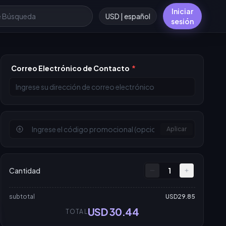
Iniciar
USD | español
sesión
Correo Electrónico de Contacto
*
Aplicar
Cantidad
1
subtotal
USD29.85
USD 30.44
TOTAL