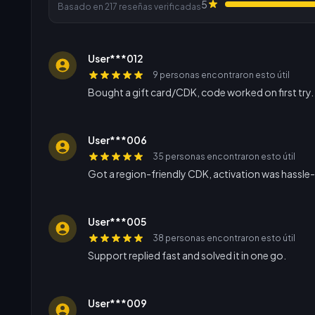
5
Basado en 217 reseñas verificadas
User***012
9 personas encontraron esto útil
Bought a gift card/CDK, code worked on first try.
User***006
35 personas encontraron esto útil
Got a region-friendly CDK, activation was hassle-
User***005
38 personas encontraron esto útil
Support replied fast and solved it in one go.
User***009