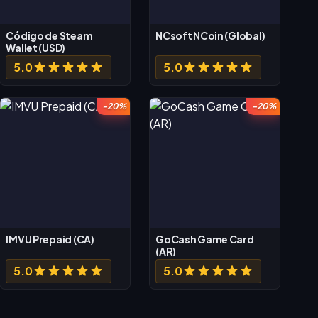
Código de Steam
NCsoft NCoin (Global)
Wallet (USD)
5.0
5.0
-20%
-20%
IMVU Prepaid (CA)
GoCash Game Card
(AR)
5.0
5.0