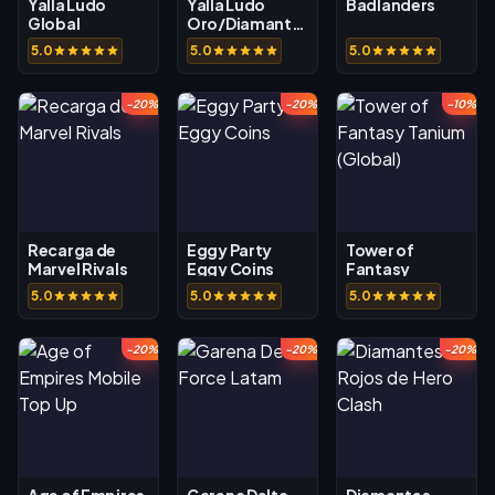
Yalla Ludo
Yalla Ludo
Badlanders
Global
Oro/Diamantes
5.0
5.0
5.0
-20%
-20%
-10%
Recarga de
Eggy Party
Tower of
Marvel Rivals
Eggy Coins
Fantasy
Tanium (Global)
5.0
5.0
5.0
-20%
-20%
-20%