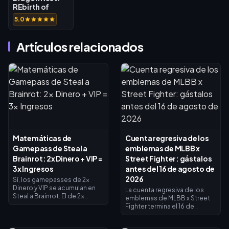
REbirth of
Legend SEA
5.0
Top Up
Artículos relacionados
Matemáticas de
Cuenta regresiva de los
Gamepass de Steal a
emblemas de MLBB x
Brainrot: 2x Dinero + VIP =
Street Fighter: gástalos
3x Ingresos
antes del 16 de agosto de
2026
Sí, los gamepasses de 2x
Dinero y VIP se acumulan en
La cuenta regresiva de los
Steal a Brainrot. El de 2x
emblemas de MLBB x Street
Dinero duplica los ingresos
Fighter termina el 16 de
del recolector (×2), el VIP
agosto de 2026, fecha en la
añade ×1.5, y se multiplican
que concluyen la
entre sí para dar exactamente