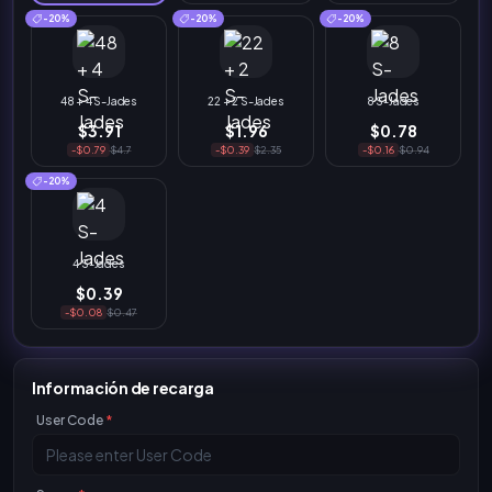
-20%
-20%
-20%
48 + 4 S-Jades
22 + 2 S-Jades
8 S-Jades
$3.91
$1.96
$0.78
-$0.79
$4.7
-$0.39
$2.35
-$0.16
$0.94
-20%
4 S-Jades
$0.39
-$0.08
$0.47
Información de recarga
User Code
*