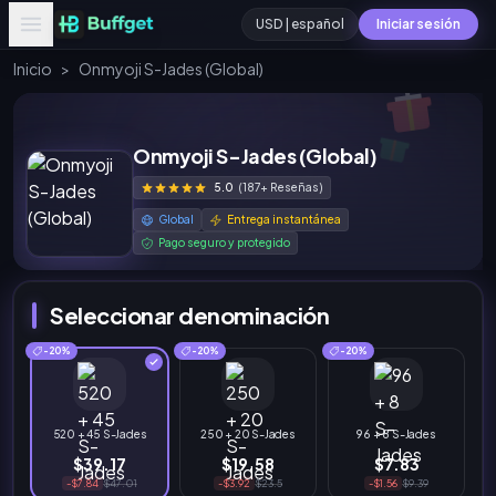
USD | español
Iniciar sesión
Inicio
>
Onmyoji S-Jades (Global)
Onmyoji S-Jades (Global)
5.0
(187+ Reseñas)
Global
Entrega instantánea
Pago seguro y protegido
Seleccionar denominación
-20%
-20%
-20%
520 + 45 S-Jades
250 + 20 S-Jades
96 + 8 S-Jades
$39.17
$19.58
$7.83
-$7.84
$47.01
-$3.92
$23.5
-$1.56
$9.39