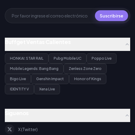
Suscribirse
Buffget Ventas Calientes
HONKAI: STAR RAIL
Pubg Mobile UC
Poppo Live
Mobile Legends: Bang Bang
Zenless Zone Zero
Bigo Live
Genshin Impact
Honor of Kings
IDENTITY V
Xena Live
Síguenos
X (Twitter)