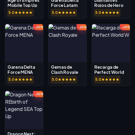
Age of Empires
Garena Delta
Diamantes
Mobile Top Up
Force Latam
Rojos de Hero
Clash
5.0
5.0
5.0
-20%
-20%
-20%
Garena Delta
Gemas de
Recarga de
Force MENA
Clash Royale
Perfect World
W
5.0
5.0
5.0
-20%
Dragon Nest: