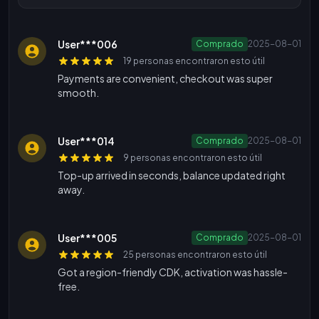
User***006
Comprado
2025-08-01
19 personas encontraron esto útil
Payments are convenient, checkout was super
smooth.
User***014
Comprado
2025-08-01
9 personas encontraron esto útil
Top-up arrived in seconds, balance updated right
away.
User***005
Comprado
2025-08-01
25 personas encontraron esto útil
Got a region-friendly CDK, activation was hassle-
free.