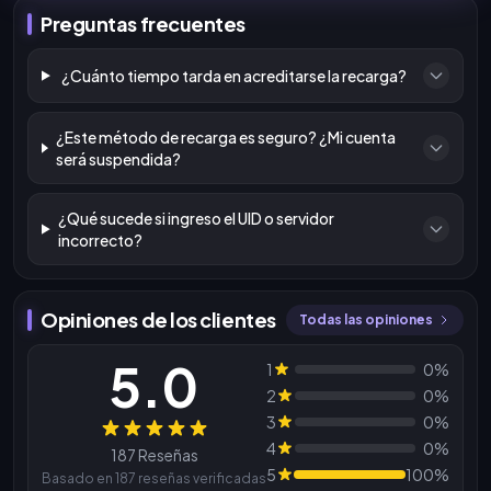
Preguntas frecuentes
¿Cuánto tiempo tarda en acreditarse la recarga?
¿Este método de recarga es seguro? ¿Mi cuenta
será suspendida?
¿Qué sucede si ingreso el UID o servidor
incorrecto?
Opiniones de los clientes
Todas las opiniones
5.0
1
0%
2
0%
3
0%
Reseñas
4
0%
187 Reseñas
5
100%
Basado en 187 reseñas verificadas