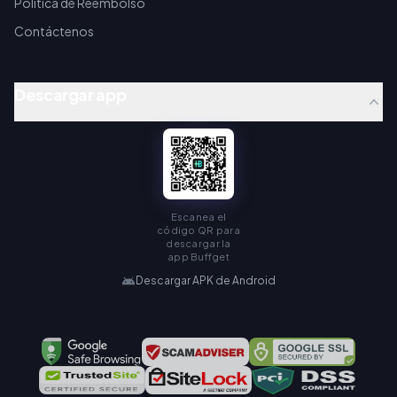
Política de Reembolso
Contáctenos
Descargar app
Escanea el
código QR para
descargar la
app Buffget
Descargar APK de Android