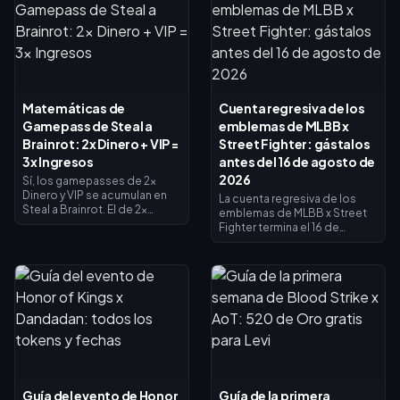
Matemáticas de
Cuenta regresiva de los
Gamepass de Steal a
emblemas de MLBB x
Brainrot: 2x Dinero + VIP =
Street Fighter: gástalos
3x Ingresos
antes del 16 de agosto de
2026
Sí, los gamepasses de 2x
Dinero y VIP se acumulan en
La cuenta regresiva de los
Steal a Brainrot. El de 2x
emblemas de MLBB x Street
Dinero duplica los ingresos
Fighter termina el 16 de
del recolector (×2), el VIP
agosto de 2026, fecha en la
añade ×1.5, y se multiplican
que concluyen la
entre sí para dar exactamente
colaboración de 45 días y su
3x de ingresos base, no 4x. El
tienda de intercambio de
de 2x Dinero cuesta 119
emblemas. Se espera que los
Robux, el VIP cuesta 499 (618
emblemas no utilizados
en total). Compra primero el
caduquen con el evento, así
de 2x Dinero y añade el VIP
que canjea todo ahora: los
cuando tus ingresos base lo
aspectos principales del
justifiquen.
crossover cuestan 1200
emblemas y las variantes
Guía del evento de Honor
Guía de la primera
pintadas, 200. Revisa tu saldo