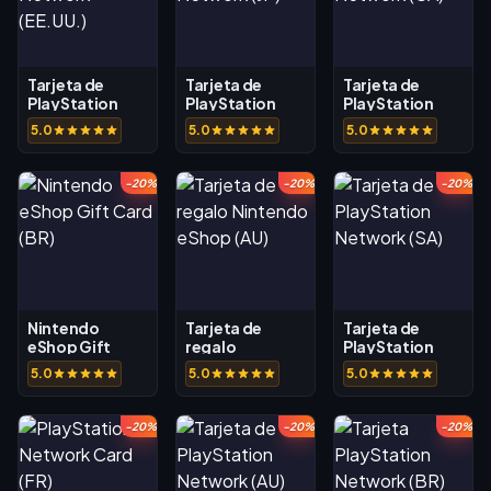
Tarjeta de
Tarjeta de
Tarjeta de
PlayStation
PlayStation
PlayStation
Network
Network (JP)
Network (CA)
5.0
5.0
5.0
(EE.UU.)
-20%
-20%
-20%
Nintendo
Tarjeta de
Tarjeta de
eShop Gift
regalo
PlayStation
Card (BR)
Nintendo
Network (SA)
5.0
5.0
5.0
eShop (AU)
-20%
-20%
-20%