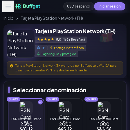
USD | español
Iniciar sesión
Inicio
>
Tarjeta PlayStation Network (TH)
Tarjeta PlayStation Network (TH)
5.0
(162+ Reseñas)
TH
Entrega instantánea
Pago seguro y protegido
Tarjeta PlayStation Network (TH) vendida por Buffget solo VÁLIDA para
usuarios de cuentas PSN registradas en Tailandia.
Seleccionar denominación
-20%
-20%
-20%
PSN Card 2500 Baht
PSN Card 2000 Baht
PSN Card 1000 Baht
TH
TH
TH
$81.12
$65.12
$32.56