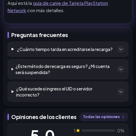
Aquí está la
guía de canje de Tarjeta PlayStation
Network
con más detalles.
Preguntas frecuentes
¿Cuánto tiempo tarda en acreditarse la recarga?
¿Este método de recarga es seguro? ¿Mi cuenta
será suspendida?
¿Qué sucede si ingreso el UID o servidor
incorrecto?
Opiniones de los clientes
Todas las opiniones
5.0
1
0%