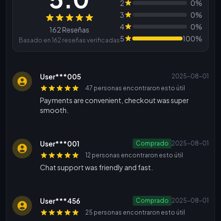
2
0%
3
0%
Reseñas
4
0%
162 Reseñas
5
100%
Basado en 162 reseñas verificadas
User***005
2025-08-01
47 personas encontraron esto útil
Payments are convenient, checkout was super
smooth.
User***001
Comprado
2025-08-01
12 personas encontraron esto útil
Chat support was friendly and fast.
User***456
Comprado
2025-08-01
25 personas encontraron esto útil