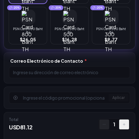
-20%
-20%
-20%
PSN Card 800 Baht
PSN Card 500 Baht
PSN Card 300 Baht
TH
TH
TH
$26.05
$16.28
$9.77
Correo Electrónico de Contacto
*
Aplicar
Total
1
USD81.12