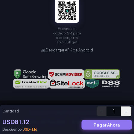
Escanea el
código QR para
descargar la
app Buffget
Descargar APK de Android
-
+
1
Cantidad
Copyright © KAMIAGEN LIMITED. All Rights Reserved.
USD81.12
Política de Privacidad
Acuerdo de Servicio
Pagar Ahora
Descuento
USD-1.16