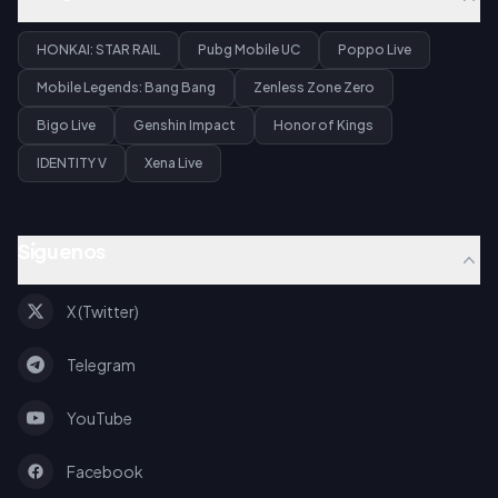
HONKAI: STAR RAIL
Pubg Mobile UC
Poppo Live
Mobile Legends: Bang Bang
Zenless Zone Zero
Bigo Live
Genshin Impact
Honor of Kings
IDENTITY V
Xena Live
Síguenos
X (Twitter)
Telegram
YouTube
Facebook