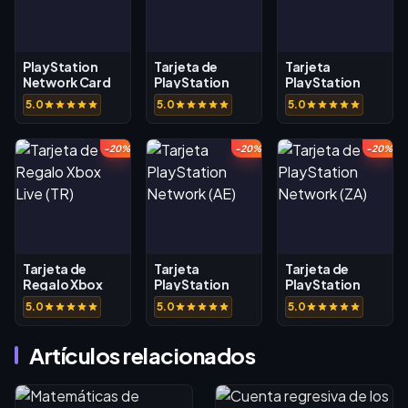
PlayStation
Tarjeta de
Tarjeta
Network Card
PlayStation
PlayStation
(FR)
Network (AU)
Network (BR)
5.0
5.0
5.0
-20%
-20%
-20%
Tarjeta de
Tarjeta
Tarjeta de
Regalo Xbox
PlayStation
PlayStation
Live (TR)
Network (AE)
Network (ZA)
5.0
5.0
5.0
Artículos relacionados