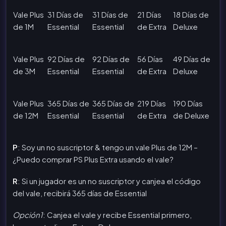
Vale Plus
31 Días de
31 Días de
21 Días
18 Días de
de 1M
Essential
Essential
de Extra
Deluxe
Vale Plus
92 Días de
92 Días de
56 Días
49 Días de
de 3M
Essential
Essential
de Extra
Deluxe
Vale Plus
365 Días de
365 Días de
219 Días
190 Días
de 12M
Essential
Essential
de Extra
de Deluxe
P
: Soy un no suscriptor & tengo un vale Plus de 12M –
¿Puedo comprar PS Plus Extra usando el vale?
R
: Si un jugador es un no suscriptor y canjea el código
del vale, recibirá 365 días de Essential
Opción1
: Canjea el vale y recibe Essential primero,