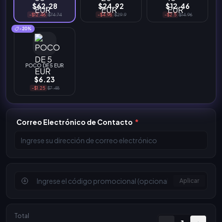
$62.28
$24.92
$12.46
-$12.46
$74.74
-$4.98
$29.9
-$2.5
$14.96
-20%
POCO DE 5 EUR
$6.23
-$1.25
$7.48
Correo Electrónico de Contacto
*
Aplicar
Total