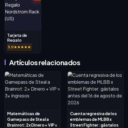
Tarjeta de
Regalo
Nordstrom
5.0
Rack (US)
Artículos relacionados
Matemáticas de
Cuenta regresiva de los
Gamepass de Steal a
emblemas de MLBB x
Brainrot: 2x Dinero + VIP =
Street Fighter: gástalos