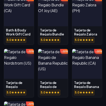
Bath & Body
Tarjeta de
Tarjeta de
Work Gift Card
Regalo Bundle
Regalo Zalora
(CA)
Of Joy (AE)
(PH)
5.0
5.0
5.0
-20%
-20%
-20%
Tarjeta de
Tarjeta de
Tarjeta de
Regalo
Regalo de
Regalo Banana
Nordstrom (US)
Banana
Republic (CA)
5.0
5.0
5.0
Republic (US)
-20%