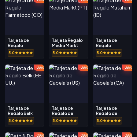
Tarjeta de
Tarjeta Regalo
Tarjeta de
Regalo
Media Markt
Regalo
Farmatodo
(PT)
Matahari (ID)
5.0
5.0
5.0
(CO)
-20%
-20%
-20%
Tarjeta de
Tarjeta de
Tarjeta de
Regalo Belk
Regalo de
Regalo de
(EE. UU.)
Cabela's (US)
Cabela's (CA)
5.0
5.0
5.0
-20%
-20%
-20%