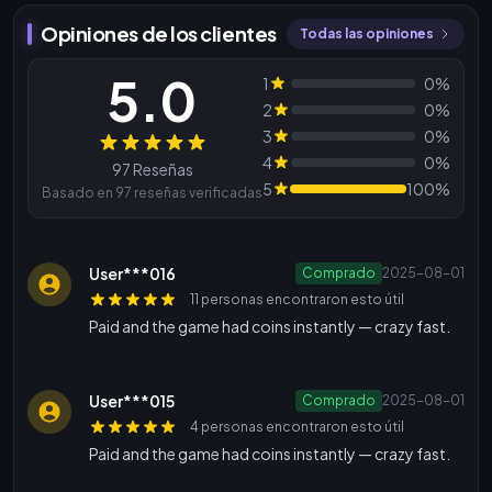
Opiniones de los clientes
Todas las opiniones
5.0
1
0%
2
0%
3
0%
Reseñas
4
0%
97 Reseñas
5
100%
Basado en 97 reseñas verificadas
User***016
Comprado
2025-08-01
11 personas encontraron esto útil
Paid and the game had coins instantly — crazy fast.
User***015
Comprado
2025-08-01
4 personas encontraron esto útil
Paid and the game had coins instantly — crazy fast.