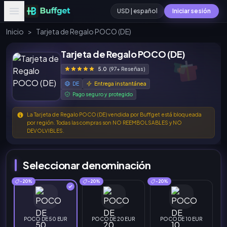
USD | español
Iniciar sesión
Inicio
>
Tarjeta de Regalo POCO (DE)
Tarjeta de Regalo POCO (DE)
5.0
(97+ Reseñas)
DE
Entrega instantánea
Pago seguro y protegido
La Tarjeta de Regalo POCO (DE) vendida por Buffget está bloqueada
por región. Todas las compras son NO REEMBOLSABLES y NO
DEVOLVIBLES.
Seleccionar denominación
-20%
-20%
-20%
POCO DE 50 EUR
POCO DE 20 EUR
POCO DE 10 EUR