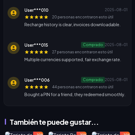
User***010
2025-08-01
20 personas encontraron esto útil
Recharge history is clear, invoices downloadable.
User***015
Comprado
2025-08-01
27 personas encontraron esto útil
Multiple currencies supported, fair exchange rate.
User***006
Comprado
2025-08-01
44 personas encontraron esto útil
Bought a PIN for a friend, they redeemed smoothly.
También te puede gustar...
-20%
-20%
-20%