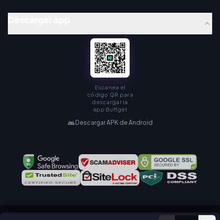
Descargar app
Escanea el
código QR para
descargar la
app Buffget
Descargar APK de Android