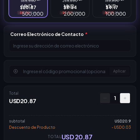
500,000
200,000
100,000
$20.87
$8.34
$4.17
-$0.03
$20.9
-$0.02
$8.36
-$0.01
$4.18
Correo Electrónico de Contacto
*
Aplicar
Total
1
USD20.87
subtotal
USD20.9
Descuento de Producto
- USD0.03
USD 20.87
TOTAL