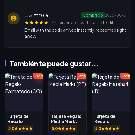
User***016
Comprado
2025-08-01
42 personas encontraron esto útil
Email with the code arrived instantly, redeemed right
away.
También te puede gustar...
-20%
-20%
-20%
Tarjeta de
Tarjeta Regalo
Tarjeta de
Regalo
Media Markt
Regalo
Farmatodo
(PT)
Matahari (ID)
5.0
5.0
5.0
(CO)