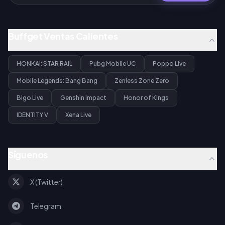
Buffget Ventas Calientes
HONKAI: STAR RAIL
Pubg Mobile UC
Poppo Live
Mobile Legends: Bang Bang
Zenless Zone Zero
Bigo Live
Genshin Impact
Honor of Kings
IDENTITY V
Xena Live
Síguenos
X (Twitter)
Telegram