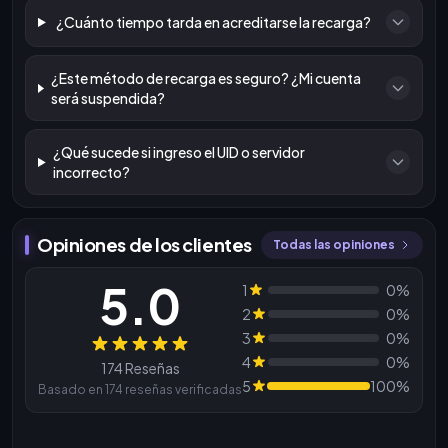
¿Cuánto tiempo tarda en acreditarse la recarga?
¿Este método de recarga es seguro? ¿Mi cuenta
será suspendida?
¿Qué sucede si ingreso el UID o servidor
incorrecto?
Opiniones de los clientes
Todas las opiniones
5.0
1
0%
2
0%
3
0%
Reseñas
4
0%
174 Reseñas
5
100%
Basado en 174 reseñas verificadas