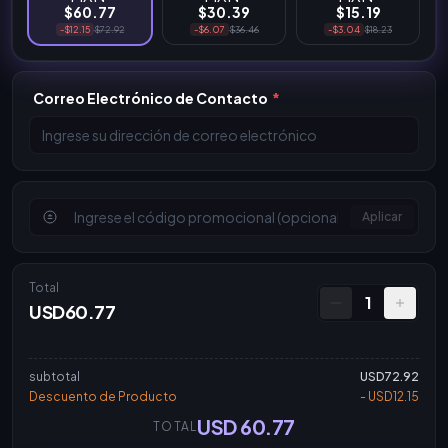
$60.77
$30.39
$15.19
-$12.15
$72.92
-$6.07
$36.46
-$3.04
$18.23
Correo Electrónico de Contacto
*
Aplicar
Total
1
USD60.77
subtotal
USD72.92
Descuento de Producto
- USD12.15
USD 60.77
TOTAL