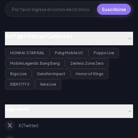
Suscribirse
Buffget Ventas Calientes
HONKAI: STAR RAIL
Pubg Mobile UC
Poppo Live
Mobile Legends: Bang Bang
Zenless Zone Zero
Bigo Live
Genshin Impact
Honor of Kings
IDENTITY V
Xena Live
Síguenos
X (Twitter)