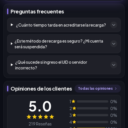
Preguntas frecuentes
¿Cuánto tiempo tarda en acreditarse la recarga?
¿Este método de recarga es seguro? ¿Mi cuenta
será suspendida?
¿Qué sucede si ingreso el UID o servidor
incorrecto?
Opiniones de los clientes
Todas las opiniones
5.0
1
0%
2
0%
3
0%
Reseñas
4
0%
219 Reseñas