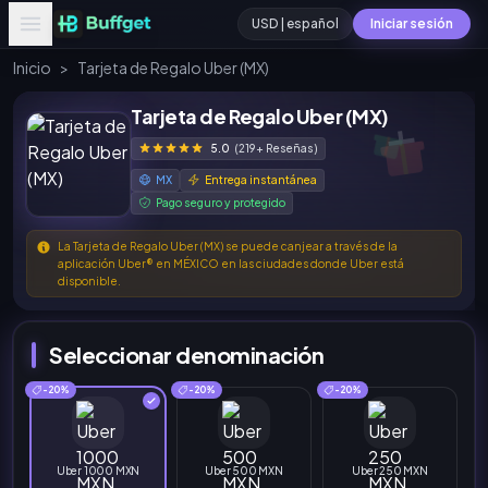
USD | español
Iniciar sesión
Inicio
>
Tarjeta de Regalo Uber (MX)
Tarjeta de Regalo Uber (MX)
5.0
(219+ Reseñas)
MX
Entrega instantánea
Pago seguro y protegido
La Tarjeta de Regalo Uber (MX) se puede canjear a través de la
aplicación Uber®️ en MÉXICO en las ciudades donde Uber está
disponible.
Seleccionar denominación
-20%
-20%
-20%
Uber 1000 MXN
Uber 500 MXN
Uber 250 MXN