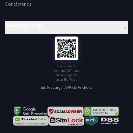
Contáctenos
Descargar app
Escanea el
código QR para
descargar la
app Buffget
Descargar APK de Android