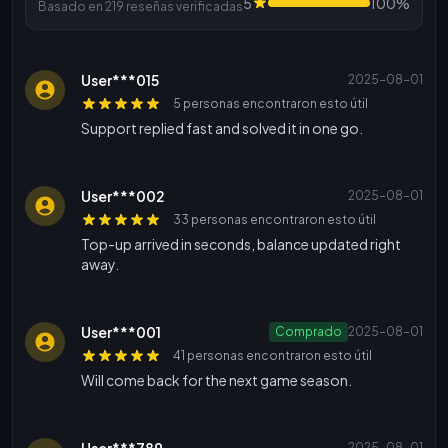
5
100%
Basado en 219 reseñas verificadas
User***015
2025-08-01
5 personas encontraron esto útil
Support replied fast and solved it in one go.
User***002
2025-08-01
33 personas encontraron esto útil
Top-up arrived in seconds, balance updated right
away.
User***001
Comprado
2025-08-01
41 personas encontraron esto útil
Will come back for the next game season.
User***789
2025-08-01