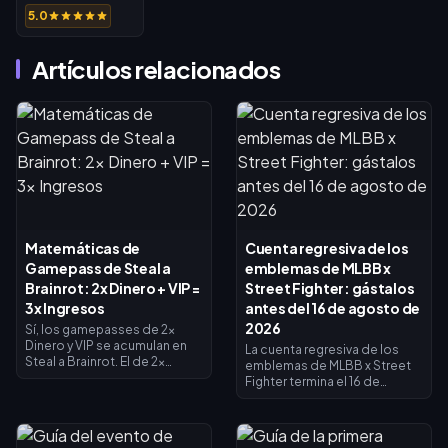
Nordstrom
5.0
Rack (US)
Artículos relacionados
Matemáticas de
Cuenta regresiva de los
Gamepass de Steal a
emblemas de MLBB x
Brainrot: 2x Dinero + VIP =
Street Fighter: gástalos
3x Ingresos
antes del 16 de agosto de
2026
Sí, los gamepasses de 2x
Dinero y VIP se acumulan en
La cuenta regresiva de los
Steal a Brainrot. El de 2x
emblemas de MLBB x Street
Dinero duplica los ingresos
Fighter termina el 16 de
del recolector (×2), el VIP
agosto de 2026, fecha en la
añade ×1.5, y se multiplican
que concluyen la
entre sí para dar exactamente
colaboración de 45 días y su
3x de ingresos base, no 4x. El
tienda de intercambio de