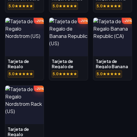
(CA)
Of Joy (AE)
(PH)
5.0
5.0
5.0
-20%
-20%
-20%
Tarjeta de
Tarjeta de
Tarjeta de
Regalo
Regalo de
Regalo Banana
Nordstrom (US)
Banana
Republic (CA)
5.0
5.0
5.0
Republic (US)
-20%
Tarjeta de
Regalo