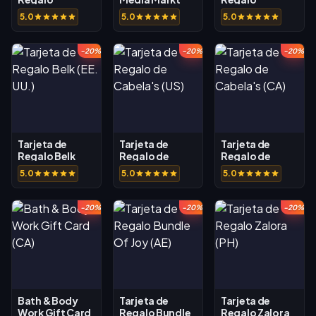
Farmatodo
(PT)
Matahari (ID)
5.0
5.0
5.0
(CO)
-20%
-20%
-20%
Tarjeta de
Tarjeta de
Tarjeta de
Regalo Belk
Regalo de
Regalo de
(EE. UU.)
Cabela's (US)
Cabela's (CA)
5.0
5.0
5.0
-20%
-20%
-20%
Bath & Body
Tarjeta de
Tarjeta de
Work Gift Card
Regalo Bundle
Regalo Zalora