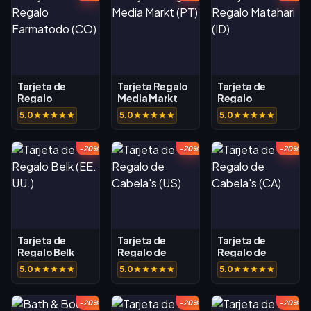
Tarjeta de
Tarjeta Regalo
Tarjeta de
Regalo
Media Markt
Regalo
Farmatodo
(PT)
Matahari (ID)
5.0
5.0
5.0
(CO)
-20%
-20%
-20%
Tarjeta de
Tarjeta de
Tarjeta de
Regalo Belk
Regalo de
Regalo de
(EE. UU.)
Cabela's (US)
Cabela's (CA)
5.0
5.0
5.0
-20%
-20%
-20%