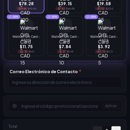
$78.28
$39.15
$19.58
-$15.66
$93.94
-$7.83
$46.98
-$3.92
$23.5
-20%
-20%
-20%
Walmart Gift Card -
Walmart Gift Card -
Walmart Gift Card -
CAD 15
CAD 10
CAD 5
$11.75
$7.84
$3.92
-$2.35
$14.1
-$1.57
$9.41
-$0.79
$4.71
Correo Electrónico de Contacto
*
Aplicar
Total