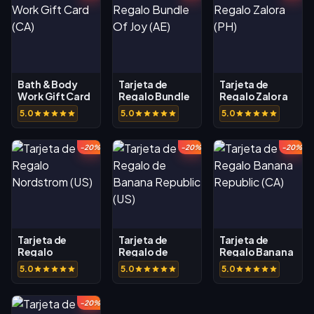
Bath & Body
Tarjeta de
Tarjeta de
Work Gift Card
Regalo Bundle
Regalo Zalora
(CA)
Of Joy (AE)
(PH)
5.0
5.0
5.0
-20%
-20%
-20%
Tarjeta de
Tarjeta de
Tarjeta de
Regalo
Regalo de
Regalo Banana
Nordstrom (US)
Banana
Republic (CA)
5.0
5.0
5.0
Republic (US)
-20%