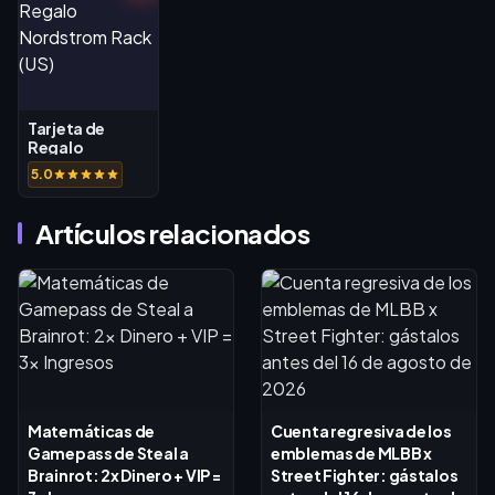
Tarjeta de
Regalo
Nordstrom
5.0
Rack (US)
Artículos relacionados
Matemáticas de
Cuenta regresiva de los
Gamepass de Steal a
emblemas de MLBB x
Brainrot: 2x Dinero + VIP =
Street Fighter: gástalos