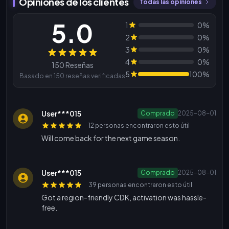
Opiniones de los clientes
Todas las opiniones
5.0
1
0%
2
0%
3
0%
Reseñas
4
0%
150 Reseñas
5
100%
Basado en 150 reseñas verificadas
User***015
Comprado
2025-08-01
12 personas encontraron esto útil
Will come back for the next game season.
User***015
Comprado
2025-08-01
39 personas encontraron esto útil
Got a region-friendly CDK, activation was hassle-
free.