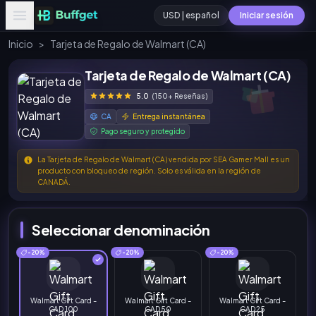
USD | español
Iniciar sesión
Inicio
>
Tarjeta de Regalo de Walmart (CA)
Tarjeta de Regalo de Walmart (CA)
5.0
(150+ Reseñas)
CA
Entrega instantánea
Pago seguro y protegido
La Tarjeta de Regalo de Walmart (CA) vendida por SEA Gamer Mall es un
producto con bloqueo de región. Solo es válida en la región de
CANADÁ.
Seleccionar denominación
-20%
-20%
-20%
Walmart Gift Card -
Walmart Gift Card -
Walmart Gift Card -
CAD 100
CAD 50
CAD 25