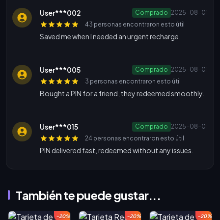
User***002
Comprado
2025-08-01
43 personas encontraron esto útil
Saved me when I needed an urgent recharge.
User***005
Comprado
2025-08-01
3 personas encontraron esto útil
Bought a PIN for a friend, they redeemed smoothly.
User***015
Comprado
2025-08-01
24 personas encontraron esto útil
PIN delivered fast, redeemed without any issues.
También te puede gustar...
-20%
-20%
-20%