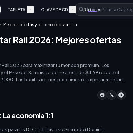
TARJETA
CLAVE DE CD
Noticias
6: Mejores ofertas y retorno de inversión
tar Rail 2026: Mejores ofertas
r Rail 2026 para maximizar tu moneda premium. Los
, y el Pase de Suministro del Expreso de $4.99 ofrece el
de 3000. Las bonificaciones por primera compra aumentan
ras que plataformas como buffget ofrecen recargas seguras
 cartera en HSR para los DLC del Universo Simulado y los
: La economía 1:1
sos para los DLC del Universo Simulado (Dominio