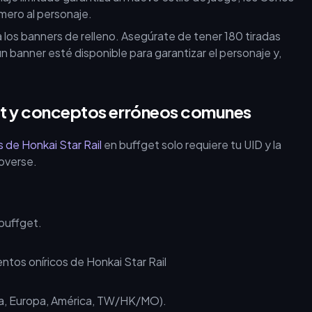
imero al personaje.
ta los banners de relleno. Asegúrate de tener 180 tiradas
 banner esté disponible para garantizar el personaje y,
et y conceptos erróneos comunes
 de Honkai Star Rail
en buffget solo requiere tu UID y la
Yoverse.
buffget.
Asia, Europa, América, TW/HK/MO).