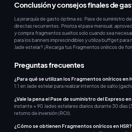
Conclusión y consejos finales de ga
La jerarquía de gasto óptima es: Pase de suministro d
directas recurrentes. Prioriza el pase mensual, aprove
y compra fragmentos sueltos solo cuando sea necesar
para los banners imprescindibles y utiliza buffget para 
Jade estelar? ¡Recarga tus Fragmentos oníricos de f
Preguntas frecuentes
¿Para qué se utilizan los Fragmentos oníricos en H
1:1 en Jade estelar para realizar intentos de salto (gach
¿Vale la pena el Pase de suministro del Expreso e
instante + 90 Jades estelares diarios durante 30 días 
retorno de inversión (ROI).
¿Cómo se obtienen Fragmentos oníricos en HSR?