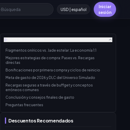
Iniciar
USD | español
sesión
Tabla de contenidos
Fragmentos oníricos vs. Jade estelar: La economía 1:1
Mejores estrategias de compra: Pases vs. Recargas
directas
Bonificaciones por primera compra y ciclos de reinicio
Meta de gasto de 2026 y DLC del Universo Simulado
Recargas seguras a través de buffget y conceptos
erróneos comunes
Conclusión y consejos finales de gasto
Preguntas frecuentes
Descuentos Recomendados