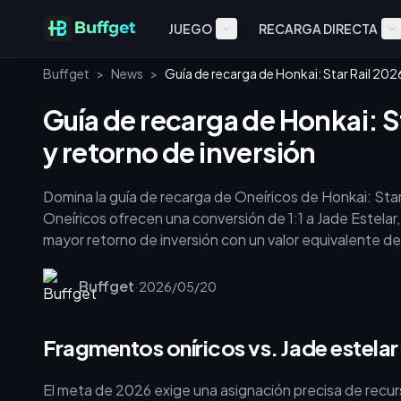
JUEGO
RECARGA DIRECTA
Buffget
>
News
>
Guía de recarga de Honkai: Star Rail 202
Guía de recarga de Honkai: S
y retorno de inversión
Domina la guía de recarga de Oneíricos de Honkai: Sta
Oneíricos ofrecen una conversión de 1:1 a Jade Estelar
mayor retorno de inversión con un valor equivalente 
significativamente el valor de tu gasto inicial, mient
y con descuento. Aquí te explicamos cómo optimizar tu
Buffget
·
2026/05/20
banners imprescindibles.
Fragmentos oníricos vs. Jade estelar
El meta de 2026 exige una asignación precisa de recur