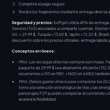
Completa el pago seguro.
Recibe los fragmentos mediante entrega directa e
Seguridad y precios:
buffget utiliza APIs de entrega 
Servicio (ToS) asociados a compartir cuentas. Existen
UU. = 29,99 $; Turquía = 13,60 $; Japón = 12,20 $; Brasi
descuento sobre los precios oficiales, entrega rápida 
Conceptos erróneos:
Mito: Las recargas directas siempre son malas.
Fa
paquete de 29,99 $ sea altamente eficiente (132,0
recurrentes (+110 en 980, +1600 en 6480) también 
Mito: Debes gastar dinero para completar los DLC
torno a la selección estratégica de Vías y las siner
personajes F2P pueden completar el contenido c
acelera la flexibilidad.