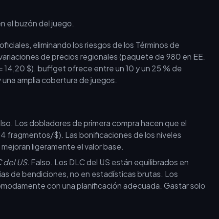
n el buzón del juego.
oficiales, eliminando los riesgos de los Términos de
 variaciones de precios regionales (paquete de 980 en EE.
l = 14,20 $). buffget ofrece entre un 10 y un 25 % de
y una amplia cobertura de juegos.
lso. Los dobladores de primera compra hacen que el
4 fragmentos/$). Las bonificaciones de los niveles
mejoran ligeramente el valor base.
 del US.
Falso. Los DLC del US están equilibrados en
gias de bendiciones, no en estadísticas brutas. Los
ómodamente con una planificación adecuada. Gastar solo