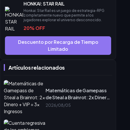
HONKAI: STAR RAIL
Honkai: Star Rail es un juego de estrategia-RPG
completamente nuevo que permite a los
jugadores explorar el universo desconocido.
20% OFF
Descuento por Recarga de Tiempo
Limitado
Artículos relacionados
Matemáticas de Gamepass
de Steal a Brainrot: 2x Dinero
+ VIP = 3x Ingresos
2026/08/05