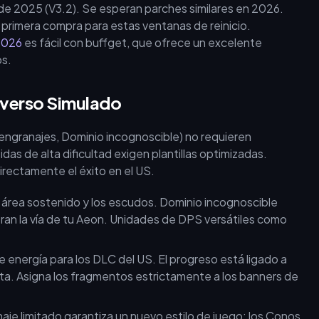
l de 2025 (V3.2). Se esperan parches similares en 2026.
 primera compra para estas ventanas de reinicio.
2026
es fácil con buffget, que ofrece un excelente
os.
iverso Simulado
engranajes, Dominio incognoscible) no requieren
as de alta dificultad exigen plantillas optimizadas.
rectamente el éxito en el US.
 área sostenido y los escudos. Dominio incognoscible
ran la vía de tu Aeon. Unidades de DPS versátiles como
 energía para los DLC del US. El progreso está ligado a
uta. Asigna los fragmentos estrictamente a los banners de
je limitado garantiza un nuevo estilo de juego; los Conos