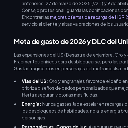
anteriores: 27 de marzo de 2025 (V2.1) y 9 de abri
Consejo profesional: guarda las bonificaciones por
Encontrar las
mejores ofertas de recarga de HSR 
servicio al cliente y altas valoraciones de los usuari
Meta de gasto de 2026 y DLC del Un
Las expansiones del US (Desastre de enjambre, Oro y 
Fragmentos oníricos para desbloquearse, pero las partid
Gastar fragmentos en personajes del meta impulsa indi
Vías del US:
Oro y engranajes favorece el daño en
prioriza diseños de dados personalizados que mejo
Herta aseguran victorias más fluidas.
Energía:
Nunca gastes Jade estelar en recargas de
los desbloqueos de habilidades, no a la energía br
personajes.
Personajes vs. Conos de luz:
Asegurar un persona