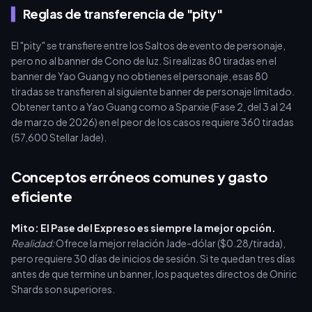
Reglas de transferencia de "pity"
El "pity" se transfiere entre los Saltos de evento de personaje,
pero no al banner de Cono de luz. Si realizas 80 tiradas en el
banner de Yao Guang y no obtienes el personaje, esas 80
tiradas se transfieren al siguiente banner de personaje limitado.
Obtener tanto a Yao Guang como a Sparxie (Fase 2, del 3 al 24
de marzo de 2026) en el peor de los casos requiere 360 tiradas
(57,600 Stellar Jade).
Conceptos erróneos comunes y gasto
eficiente
Mito: El Pase del Expreso es siempre la mejor opción.
Realidad:
Ofrece la mejor relación Jade-dólar ($0.28/tirada),
pero requiere 30 días de inicios de sesión. Si te quedan tres días
antes de que termine un banner, los paquetes directos de Oniric
Shards son superiores.