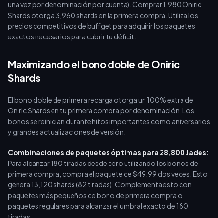
una vez por denominación por cuenta). Comprar 1,980 Oniric
Shards otorga 3,960 shards en la primera compra. Utiliza los
precios competitivos de buffget para adquirir los paquetes
exactos necesarios para cubrir tu déficit.
Maximizando el bono doble de Oniric
Shards
El bono doble de primera recarga otorga un 100% extra de
Oniric Shards en tu primera compra por denominación. Los
bonos se reinician durante hitos importantes como aniversarios
y grandes actualizaciones de versión.
Combinaciones de paquetes óptimas para 28,800 Jades:
Para alcanzar 180 tiradas desde cero utilizando los bonos de
primera compra, compra el paquete de $49.99 dos veces. Esto
genera 13,120 shards (82 tiradas). Complementa esto con
paquetes más pequeños de bono de primera compra o
paquetes regulares para alcanzar el umbral exacto de 180
tiradas.