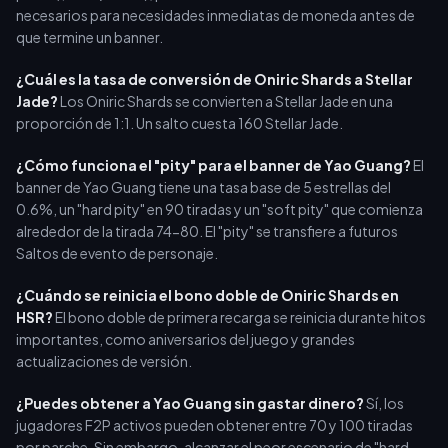
necesarios para necesidades inmediatas de moneda antes de
que termine un banner.
¿Cuál es la tasa de conversión de Oniric Shards a Stellar
Jade?
Los Oniric Shards se convierten a Stellar Jade en una
proporción de 1:1. Un salto cuesta 160 Stellar Jade.
¿Cómo funciona el "pity" para el banner de Yao Guang?
El
banner de Yao Guang tiene una tasa base de 5 estrellas del
0.6%, un "hard pity" en 90 tiradas y un "soft pity" que comienza
alrededor de la tirada 74-80. El "pity" se transfiere a futuros
Saltos de evento de personaje.
¿Cuándo se reinicia el bono doble de Oniric Shards en
HSR?
El bono doble de primera recarga se reinicia durante hitos
importantes, como aniversarios del juego y grandes
actualizaciones de versión.
¿Puedes obtener a Yao Guang sin gastar dinero?
Sí, los
jugadores F2P activos pueden obtener entre 70 y 100 tiradas
por parche. Sin embargo, alcanzar el peor escenario de "hard