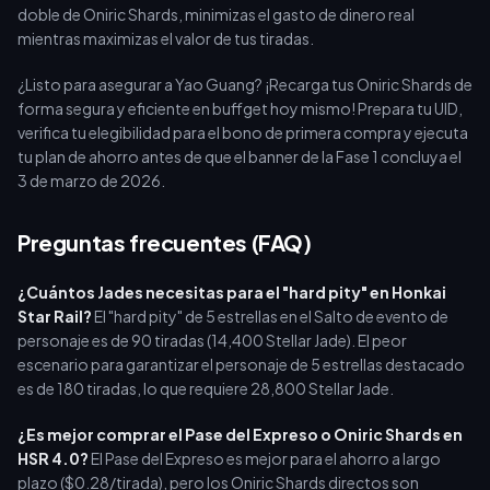
doble de Oniric Shards, minimizas el gasto de dinero real
mientras maximizas el valor de tus tiradas.
¿Listo para asegurar a Yao Guang? ¡Recarga tus Oniric Shards de
forma segura y eficiente en buffget hoy mismo! Prepara tu UID,
verifica tu elegibilidad para el bono de primera compra y ejecuta
tu plan de ahorro antes de que el banner de la Fase 1 concluya el
3 de marzo de 2026.
Preguntas frecuentes (FAQ)
¿Cuántos Jades necesitas para el "hard pity" en Honkai
Star Rail?
El "hard pity" de 5 estrellas en el Salto de evento de
personaje es de 90 tiradas (14,400 Stellar Jade). El peor
escenario para garantizar el personaje de 5 estrellas destacado
es de 180 tiradas, lo que requiere 28,800 Stellar Jade.
¿Es mejor comprar el Pase del Expreso o Oniric Shards en
HSR 4.0?
El Pase del Expreso es mejor para el ahorro a largo
plazo ($0.28/tirada), pero los Oniric Shards directos son