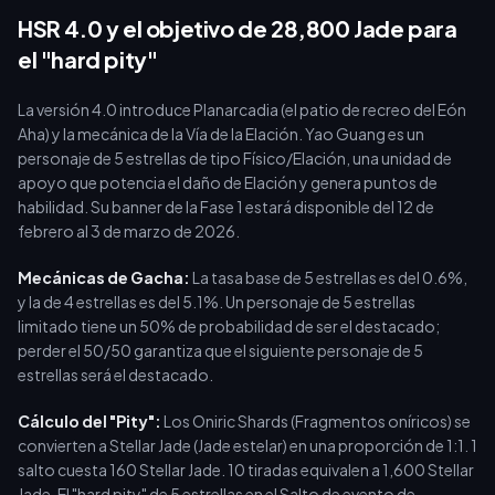
compra, puedes cerrar la brecha de manera eficiente. Utilizar un
HSR 4.0 y el objetivo de 28,800 Jade para
servicio de [recarga de Honkai Star Rail]
el "hard pity"
(https://buffget.com/goods/honkai-star-rail) confiable como
buffget garantiza precios competitivos, entrega rápida y
La versión 4.0 introduce Planarcadia (el patio de recreo del Eón
transacciones seguras.
Aha) y la mecánica de la Vía de la Elación. Yao Guang es un
personaje de 5 estrellas de tipo Físico/Elación, una unidad de
apoyo que potencia el daño de Elación y genera puntos de
habilidad. Su banner de la Fase 1 estará disponible del 12 de
febrero al 3 de marzo de 2026.
Mecánicas de Gacha:
La tasa base de 5 estrellas es del 0.6%,
y la de 4 estrellas es del 5.1%. Un personaje de 5 estrellas
limitado tiene un 50% de probabilidad de ser el destacado;
perder el 50/50 garantiza que el siguiente personaje de 5
estrellas será el destacado.
Cálculo del "Pity":
Los Oniric Shards (Fragmentos oníricos) se
convierten a Stellar Jade (Jade estelar) en una proporción de 1:1. 1
salto cuesta 160 Stellar Jade. 10 tiradas equivalen a 1,600 Stellar
Jade. El "hard pity" de 5 estrellas en el Salto de evento de