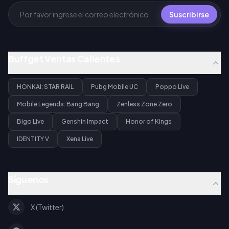
Suscribirse
Buffget Ventas Calientes
HONKAI: STAR RAIL
Pubg Mobile UC
Poppo Live
Mobile Legends: Bang Bang
Zenless Zone Zero
Bigo Live
Genshin Impact
Honor of Kings
IDENTITY V
Xena Live
Síguenos
X (Twitter)