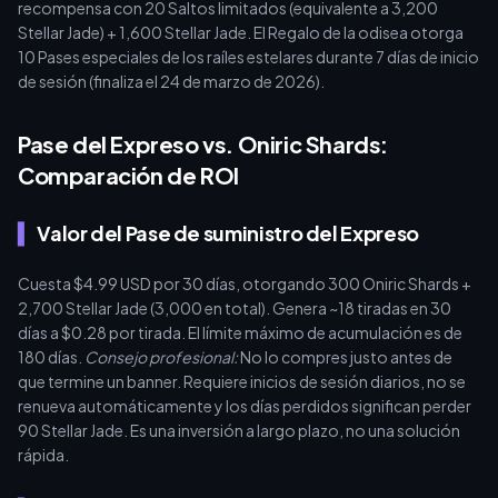
recompensa con 20 Saltos limitados (equivalente a 3,200
Stellar Jade) + 1,600 Stellar Jade. El Regalo de la odisea otorga
10 Pases especiales de los raíles estelares durante 7 días de inicio
de sesión (finaliza el 24 de marzo de 2026).
Pase del Expreso vs. Oniric Shards:
Comparación de ROI
Valor del Pase de suministro del Expreso
Cuesta $4.99 USD por 30 días, otorgando 300 Oniric Shards +
2,700 Stellar Jade (3,000 en total). Genera ~18 tiradas en 30
días a $0.28 por tirada. El límite máximo de acumulación es de
180 días.
Consejo profesional:
No lo compres justo antes de
que termine un banner. Requiere inicios de sesión diarios, no se
renueva automáticamente y los días perdidos significan perder
90 Stellar Jade. Es una inversión a largo plazo, no una solución
rápida.