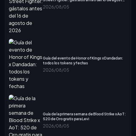
de 2026
2026/08/05
Guía del evento de Honor of Kings x Dandadan:
todos los tokens y fechas
2026/08/05
Guía de la primera semana de Blood Strike x AoT:
520 de Oro gratis para Levi
2026/08/05