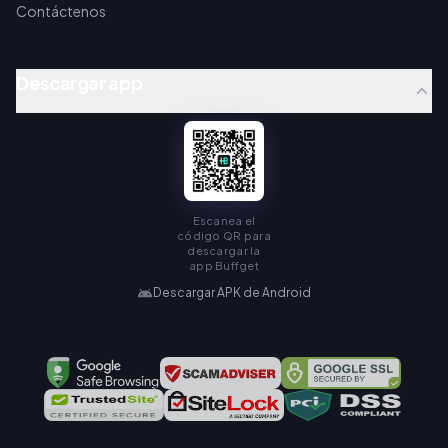
Contáctenos
Descargar app
Escanea el
código QR para
descargar la
app Buffget
Descargar APK de Android