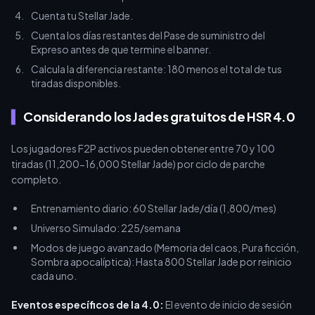
Cuenta tu Stellar Jade.
Cuenta los días restantes del Pase de suministro del
Expreso antes de que termine el banner.
Calcula la diferencia restante: 180 menos el total de tus
tiradas disponibles.
Considerando los Jades gratuitos de HSR 4.0
Los jugadores F2P activos pueden obtener entre 70 y 100
tiradas (11,200-16,000 Stellar Jade) por ciclo de parche
completo.
Entrenamiento diario: 60 Stellar Jade/día (1,800/mes)
Universo Simulado: 225/semana
Modos de juego avanzado (Memoria del caos, Pura ficción,
Sombra apocalíptica): Hasta 800 Stellar Jade por reinicio
cada uno.
Eventos específicos de la 4.0:
El evento de inicio de sesión