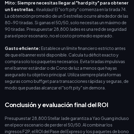
Mito: Siempre necesitas llegar al "hard pity" para obtener
un 5 estrellas.
Realidad:
El "soft pity" comienza en la tirada 74.
La obtención promedio de un 5 estrellas ocurre alrededor de las
80-90 tiradas. Si ganas el 50/50, solo necesitas un máximo de
90 tiradas. Presupuestar 28,800 Jades es una red de seguridad
para el peor escenario, no el costo promedio esperado.
Gasto eficiente:
Establece un límite financiero estricto antes
de que el banner esté disponible. Calcula tu déficit exacto y
compra solo los paquetes necesarios. Evita tiradas impulsivas
en el banner estándar o de Cono de luz a menos que hayas
asegurado tu objetivo principal. Utiliza siempre plataformas
seguras como buffget para transacciones rápidas y seguras, de
modo que puedas alcanzar el "soft pity" sin demora.
Conclusión y evaluación final del ROI
Presupuestar 28,800 Stellar Jade garantiza a Yao Guang incluso
en el peor escenario de perder el 50/50. Al combinar los
ingresos F2P, el ROI del Pase del Expreso y los paquetes de bono