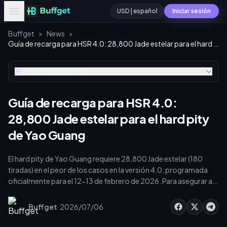
USD | español
Iniciar sesión
Buffget
>
News
>
Guía de recarga para HSR 4.0: 28,800 Jade estelar para el hard pity de Yao Guang
Tabla de contenidos
Guía de recarga para HSR 4.0:
28,800 Jade estelar para el hard pity
de Yao Guang
El hard pity de Yao Guang requiere 28,800 Jade estelar (180
tiradas) en el peor de los casos en la versión 4.0, programada
oficialmente para el 12-13 de febrero de 2026. Para asegurar a
este soporte de 5 estrellas de tipo Físico/Alegría, debes
optimizar tus estrategias de recarga de Oneiric Shards en
·
Buffget
2026/07/06
Honkai: Star Rail 4.0. Al combinar el farmeo gratuito de Jade
estelar con los paquetes de bonificación doble por primera