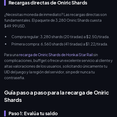
Recargas directas de Oniric Shards
¿Necesitas moneda de inmediato? Las recargas directas son
fundamentales. El paquete de 3,280 Oniric Shards cuesta
$49.99 USD.
Compra regular: 3,280 shards (20 tiradas) a $2.50/tirada.
Primera compra: 6,560 shards (41 tiradas) a $1.22/tirada.
Para una
recarga de Oniric Shards de Honkai Star Rail
sin
complicaciones, buffget ofrece un excelente servicio al cliente y
altas valoraciones de los usuarios, solicitando únicamente tu
UID del juego y la región del servidor, sin pedir nunca tu
contraseña.
Guía paso a paso para la recarga de Oniric
Shards
Paso 1: Evalúa tu saldo