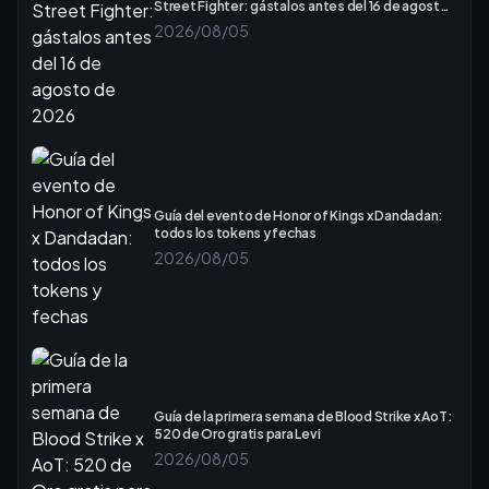
Street Fighter: gástalos antes del 16 de agosto
de 2026
2026/08/05
Guía del evento de Honor of Kings x Dandadan:
todos los tokens y fechas
2026/08/05
Guía de la primera semana de Blood Strike x AoT:
520 de Oro gratis para Levi
2026/08/05