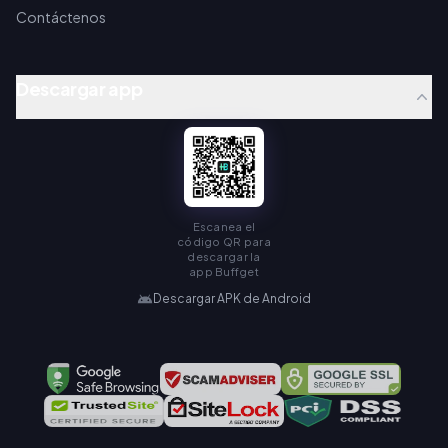
Contáctenos
Descargar app
Escanea el
código QR para
descargar la
app Buffget
Descargar APK de Android