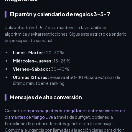
El patrón y calendario de regalos 3-5-7
Utiliza el patrón 3-5-7 para mantener la favorabilidad
algorítmica y evitar restricciones. Sigue este estricto calendario
de presupuesto semanal:
Lunes–Martes:
20–30 %
Miércoles–Jueves:
15–25 %
Viernes–Sábado:
30–40 %
Últimas 12 horas:
Reserva el 30–40 % para victorias de
último minuto en el ranking.
Mensajes de alta conversión
Cuando
compras paquetes de megáfonos entre servidores de
diamantes de Mango Live
a través de buffget, obtienes la
flexibilidad de probar diferentes ganchos en tus mensajes.
Combina la urgencia con llamadas a la acción claras para dirigir