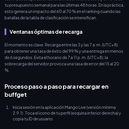
tu presupuesto semanal para las últimas 48 horas. En la práctica,
esto genera un impacto del 60 al 70 % en el ranking cuando las
batallas de la tabla de clasificación se intensifican.
Ventanas óptimas de recarga
El momento es clave. Recarga entre las 3 y las 7 a. m. (UTC+8)
para obtener una tasa de éxito del 99 % y una entrega en menos
de 6 segundos. Evita el horario de 7 a 11 p. m. (UTC+8); la
sobrecarga del servidor provoca una tasa de error del 15 al 20
%.
Proceso paso a paso para recargar en
buffget
Inicia sesión en la aplicación Mango Live (versión mínima
2.9.1). Toca el icono de tu perfil (esquina inferior derecha) y
copia tu ID de usuario.