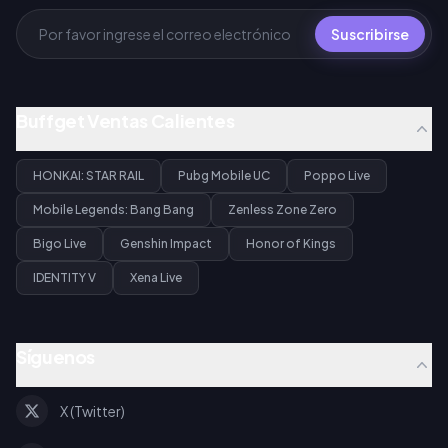
Suscribirse
Buffget Ventas Calientes
HONKAI: STAR RAIL
Pubg Mobile UC
Poppo Live
Mobile Legends: Bang Bang
Zenless Zone Zero
Bigo Live
Genshin Impact
Honor of Kings
IDENTITY V
Xena Live
Síguenos
X (Twitter)