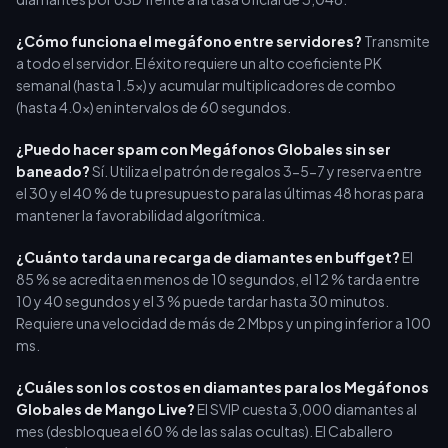
¿Cómo funciona el megáfono entre servidores?
Transmite
a todo el servidor. El éxito requiere un alto coeficiente PK
semanal (hasta 1.5x) y acumular multiplicadores de combo
(hasta 4.0x) en intervalos de 60 segundos.
¿Puedo hacer spam con Megáfonos Globales sin ser
baneado?
Sí. Utiliza el patrón de regalos 3-5-7 y reserva entre
el 30 y el 40 % de tu presupuesto para las últimas 48 horas para
mantener la favorabilidad algorítmica.
¿Cuánto tarda una recarga de diamantes en buffget?
El
85 % se acredita en menos de 10 segundos, el 12 % tarda entre
10 y 40 segundos y el 3 % puede tardar hasta 30 minutos.
Requiere una velocidad de más de 2 Mbps y un ping inferior a 100
ms.
¿Cuáles son los costos en diamantes para los Megáfonos
Globales de Mango Live?
El SVIP cuesta 3,000 diamantes al
mes (desbloquea el 60 % de las salas ocultas). El Caballero