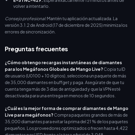
E-SYNC-429:
Espera exactamente 15 minutos antes de
volver a intentarlo.
Consejo profesional:
Mantén tu aplicación actualizada. La
versión 3.1.2 de Android (17 de diciembre de 2025) minimiza los
errores de sincronización.
Preguntas frecuentes
¿Cómo obtengo recargas instantáneas de diamantes
para los Megáfonos Globales de Mango Live?
Copia tu ID
de usuario (U0100 + 10 dígitos), selecciona un paquete de más
de 35,000 diamantes en buffget y paga. Asegúrate de que tu
cuenta tenga más de 3 días de antigüedad y que la VPN esté
desactivada para una entrega en menos de 10 segundos.
¿Cuál es la mejor forma de comprar diamantes de Mango
Live para megáfonos?
Compra paquetes grandes de más de
35,000 diamantes para evitar la prima del 21 % de los paquetes
pequeños. Los proveedores optimizados ofrecen hasta 4,422
diamantes por USD frente a la tasa oficial de 3,048.