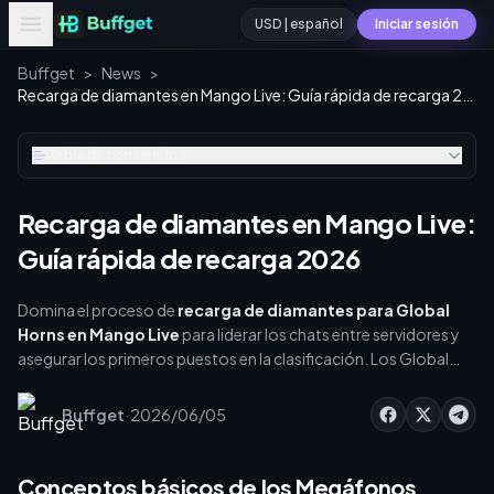
USD | español
Iniciar sesión
Buffget
>
News
>
Recarga de diamantes en Mango Live: Guía rápida de recarga 2026
Tabla de contenidos
Recarga de diamantes en Mango Live:
Guía rápida de recarga 2026
Domina el proceso de
recarga de diamantes para Global
Horns en Mango Live
para liderar los chats entre servidores y
asegurar los primeros puestos en la clasificación. Los Global
Horns omiten las salas locales y se transmiten a toda la
plataforma. Comprender esta economía y utilizar un método
·
Buffget
2026/06/05
de recarga rápido garantiza que nunca te pierdas los momentos
de mayor tráfico. Las tiendas oficiales ofrecen entre 3,048 y
3,648 diamantes por USD, mientras que los sitios externos
Conceptos básicos de los Megáfonos