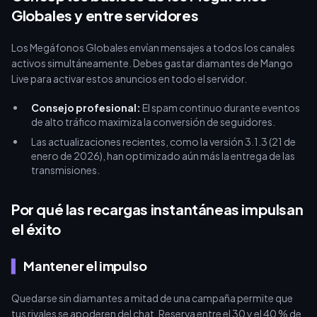
optimizados ofrecen entre 3,648 y 4,422. Para obtener la
Globales y entre servidores
máxima eficiencia, compra paquetes de más de 35,000
diamantes; los paquetes más pequeños cuestan hasta un 21%
Los Megáfonos Globales envían mensajes a todos los canales
más. Realizar una [recarga instantánea de diamantes en Mango
activos simultáneamente. Debes gastar diamantes de Mango
Live](https://buffget.com/goods/mango-live) a través de
Live para activar estos anuncios en todo el servidor.
buffget garantiza precios competitivos y entrega inmediata.
Consejo profesional:
El spam continuo durante eventos
de alto tráfico maximiza la conversión de seguidores.
Las actualizaciones recientes, como la versión 3.1.3 (21 de
enero de 2026), han optimizado aún más la entrega de las
transmisiones.
Por qué las recargas instantáneas impulsan
el éxito
Mantener el impulso
Quedarse sin diamantes a mitad de una campaña permite que
tus rivales se apoderen del chat. Reserva entre el 30 y el 40 % de