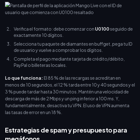
Verifica el formato: debe comenzar con
U0100
seguido de
exactamente 10 dígitos.
Selecciona tu paquete de diamantes en buffget, pega tu ID
de usuario y vuelve a comprobar los dígitos.
Completa el pago mediante tarjeta de crédito/débito,
PayPal o billeteras locales.
Lo que funciona:
El 85 % de las recargas se acreditan en
menos de 10 segundos, el 12 % tarda entre 10 y 40 segundos y el
3 % puede tardar hasta 30 minutos. Mantén una velocidad de
descarga de más de 2 Mbps y un ping inferior a 100 ms. Y,
fundamentalmente, desactiva tu VPN. El uso de VPN aumenta
las tasas de error en un 18 %.
Estrategias de spam y presupuesto para
megáfonos