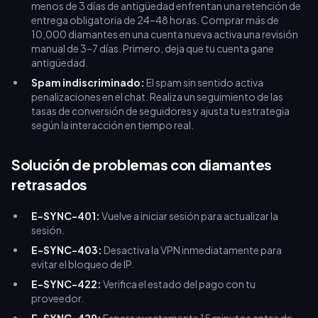
menos de 3 días de antigüedad enfrentan una retención de
entrega obligatoria de 24–48 horas. Comprar más de
10,000 diamantes en una cuenta nueva activa una revisión
manual de 3–7 días. Primero, deja que tu cuenta gane
antigüedad.
Spam indiscriminado:
El spam sin sentido activa
penalizaciones en el chat. Realiza un seguimiento de las
tasas de conversión de seguidores y ajusta tu estrategia
según la interacción en tiempo real.
Solución de problemas con diamantes
retrasados
E-SYNC-401:
Vuelve a iniciar sesión para actualizar la
sesión.
E-SYNC-403:
Desactiva la VPN inmediatamente para
evitar el bloqueo de IP.
E-SYNC-422:
Verifica el estado del pago con tu
proveedor.