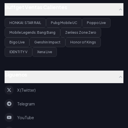
Buffget Ventas Calientes
HONKAI: STAR RAIL
Pubg Mobile UC
Poppo Live
Mobile Legends: Bang Bang
Zenless Zone Zero
Bigo Live
Genshin Impact
Honor of Kings
IDENTITY V
Xena Live
Síguenos
X (Twitter)
Telegram
YouTube