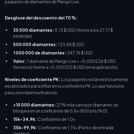
Desglose del descuento del 70 %:
35 000 diamantes:
8,15 $ USD (frente a los 27,17 $
estándar)
500 000 diamantes:
123,88 $ USD
1 000 000 de diamantes:
247,76 $ USD
Valor:
1 diamante de Mango Live = ~0,000226 $ USD
(terceros) frente a ~0,000325 $ USD (en la aplicación).
Niveles de coeficiente PK:
Los paquetes están estrictamente
escalonados para influir en tu coeficiente PK. Lo que funciona
para una máxima eficiencia:
<15 000 diamantes:
21 % más caro por diamante, se
bloquea en un coeficiente de 0,8x (800 pts/1k D)
15k–34,9k:
Coeficiente de 1,0x
35k–99,9k:
Coeficiente de 1,15x (Punto de entrada
óptimo)