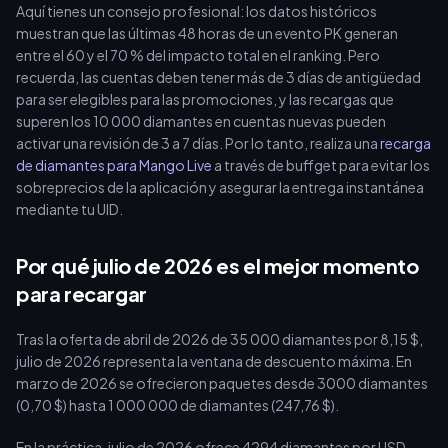
Aquí tienes un consejo profesional: los datos históricos
entregan en menos de 10 segundos.
muestran que las últimas 48 horas de un evento PK generan
entre el 60 y el 70 % del impacto total en el ranking. Pero
recuerda, las cuentas deben tener más de 3 días de antigüedad
para ser elegibles para las promociones, y las recargas que
superen los 10 000 diamantes en cuentas nuevas pueden
activar una revisión de 3 a 7 días. Por lo tanto, realiza una
recarga
de diamantes para Mango Live
a través de buffget para evitar los
sobreprecios de la aplicación y asegurar la entrega instantánea
mediante tu UID.
Por qué julio de 2026 es el mejor momento
para recargar
Tras la oferta de abril de 2026 de 35 000 diamantes por 8,15 $,
julio de 2026 representa la ventana de descuento máxima. En
marzo de 2026 se ofrecieron paquetes desde 3000 diamantes
(0,70 $) hasta 1 000 000 de diamantes (247,76 $).
En la práctica, julio de 2026 ofrece 4294 diamantes por USD,