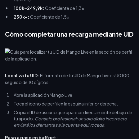
100k–249,9k:
Coeficiente de 1,3x
250k+:
Coeficiente de 1,5x
Cómo completar una recarga mediante UID
Localiza tu UID:
El formato de tu UID de Mango Live es U0100
seguido de 10 dígitos.
Abre la aplicación Mango Live.
Toca el icono de perfil en la esquina inferior derecha.
Copia el ID de usuario que aparece directamente debajo de
tu apodo.
Consejo profesional: un solo dígito incorrecto
enviará los diamantes a la cuenta equivocada.
Paso a paso en buffget: