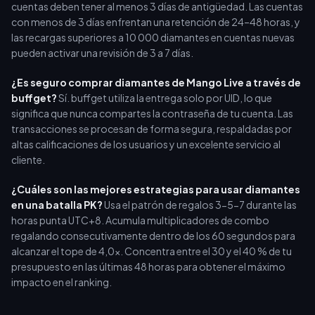
cuentas deben tener al menos 3 días de antigüedad. Las cuentas
con menos de 3 días enfrentan una retención de 24–48 horas, y
las recargas superiores a 10 000 diamantes en cuentas nuevas
pueden activar una revisión de 3 a 7 días.
¿Es seguro comprar diamantes de Mango Live a través de
buffget?
Sí. buffget utiliza la entrega solo por UID, lo que
significa que nunca compartes la contraseña de tu cuenta. Las
transacciones se procesan de forma segura, respaldadas por
altas calificaciones de los usuarios y un excelente servicio al
cliente.
¿Cuáles son las mejores estrategias para usar diamantes
en una batalla PK?
Usa el patrón de regalos 3-5-7 durante las
horas punta UTC+8. Acumula multiplicadores de combo
regalando consecutivamente dentro de los 60 segundos para
alcanzar el tope de 4,0x. Concentra entre el 30 y el 40 % de tu
presupuesto en las últimas 48 horas para obtener el máximo
impacto en el ranking.