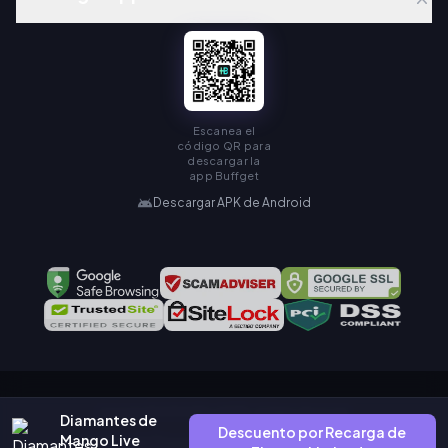
Escanea el
código QR para
descargar la
app Buffget
Descargar APK de Android
Copyright © KAMIAGEN LIMITED. All Rights Reserved.
Diamantes de
Descuento por Recarga de
Mango Live
Política de Privacidad
Acuerdo de Servicio