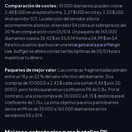
Comparación de costes:
10 000 diamantes pueden costar
2,48 $ USD en una plataforma, 2,27 $ USD en otra y 2,33 $ USD
en el servidor S13. La selección del servidor afecta
enormemente al precio; el servidor S4 cobra un sobreprecio del
30 % en comparación con S5/S14. Un paquete de 165 000
diamantes cuesta 38,42 $ en S5/S14 frente a 54,99 $ en S4.
Para los usuarios que buscan una
recarga barata para Mango
Live
, buffget se alinea con las tarifas óptimas de S5/S14 para
maximizar tu dinero.
Paquetes de mejor valor:
Las compras fragmentadas pierden
entre un 18 y un 22 % del valor efectivo del diamante. Dos
compras de 10 000 D a 2,43 $ cada una suman 4,86 $ por 20
000 D, pero te bloquean en un coeficiente PK de 0,8x. Por el
contrario, una sola compra de 35 000 D a 8,15 $ desbloquea el
coeficiente de 1,15x. La zona objetivo para los participantes
serios en PK es de 35 000 a 165 000 diamantes en los
servidores S5 o S14.
Mejores estrategias para batallas PK