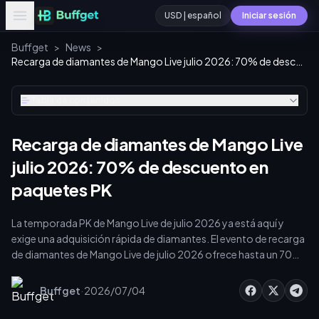
USD | español
Iniciar sesión
Buffget
>
News
>
Recarga de diamantes de Mango Live julio 2026: 70% de descuento en paquetes PK
Tabla de contenidos
Recarga de diamantes de Mango Live
julio 2026: 70% de descuento en
paquetes PK
La temporada PK de Mango Live de julio 2026 ya está aquí y
exige una adquisición rápida de diamantes. El evento de recarga
de diamantes de Mango Live de julio 2026 ofrece hasta un 70%
de descuento, reduciendo el paquete de 35,000 diamantes a
solo $8.15 USD. Esto desbloquea el nivel de coeficiente PK de
·
Buffget
2026/07/04
1.15x, lo que genera 4,294 diamantes por USD. Al utilizar la
entrada solo por UID en buffget, el 85% de los pedidos se