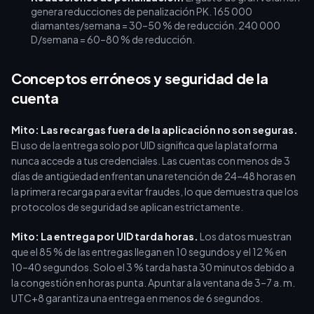
genera reducciones de penalización PK. 165 000
diamantes/semana = 30–50 % de reducción. 240 000
D/semana = 60–80 % de reducción.
Conceptos erróneos y seguridad de la
cuenta
Mito: Las recargas fuera de la aplicación no son seguras.
El uso de la entrega solo por UID significa que la plataforma
nunca accede a tus credenciales. Las cuentas con menos de 3
días de antigüedad enfrentan una retención de 24–48 horas en
la primera recarga para evitar fraudes, lo que demuestra que los
protocolos de seguridad se aplican estrictamente.
Mito: La entrega por UID tarda horas.
Los datos muestran
que el 85 % de las entregas llegan en 10 segundos y el 12 % en
10–40 segundos. Solo el 3 % tarda hasta 30 minutos debido a
la congestión en horas punta. Apuntar a la ventana de 3–7 a. m.
UTC+8 garantiza una entrega en menos de 6 segundos.