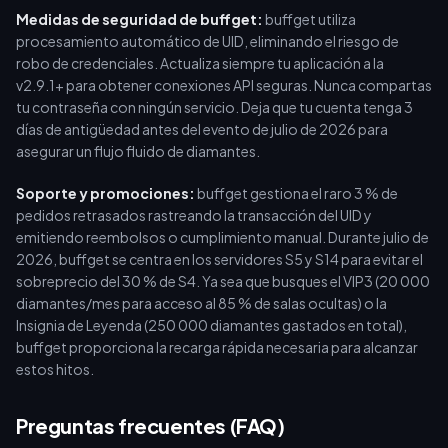
Medidas de seguridad de buffget:
buffget utiliza
procesamiento automático de UID, eliminando el riesgo de
robo de credenciales. Actualiza siempre tu aplicación a la
v2.9.1+ para obtener conexiones API seguras. Nunca compartas
tu contraseña con ningún servicio. Deja que tu cuenta tenga 3
días de antigüedad antes del evento de julio de 2026 para
asegurar un flujo fluido de diamantes.
Soporte y promociones:
buffget gestiona el raro 3 % de
pedidos retrasados rastreando la transacción del UID y
emitiendo reembolsos o cumplimiento manual. Durante julio de
2026, buffget se centra en los servidores S5 y S14 para evitar el
sobreprecio del 30 % de S4. Ya sea que busques el VIP3 (20 000
diamantes/mes para acceso al 85 % de salas ocultas) o la
Insignia de Leyenda (250 000 diamantes gastados en total),
buffget proporciona la recarga rápida necesaria para alcanzar
estos hitos.
Preguntas frecuentes (FAQ)