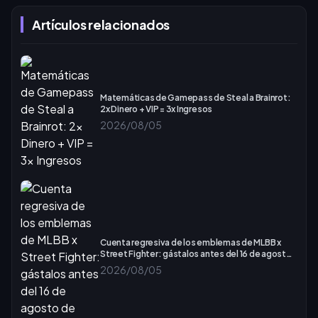
Artículos relacionados
Matemáticas de Gamepass de Steal a Brainrot:
2x Dinero + VIP = 3x Ingresos
2026/08/05
Cuenta regresiva de los emblemas de MLBB x
Street Fighter: gástalos antes del 16 de agosto
de 2026
2026/08/05