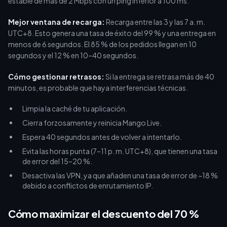
estable de más de 2 Mbps con un ping inferior a 100 ms.
Mejor ventana de recarga:
Recarga entre las 3 y las 7 a. m.
UTC+8. Esto genera una tasa de éxito del 99 % y una entrega en
menos de 6 segundos. El 85 % de los pedidos llegan en 10
segundos y el 12 % en 10–40 segundos.
Cómo gestionar retrasos:
Si la entrega se retrasa más de 40
minutos, es probable que haya interferencias técnicas.
Limpia la caché de tu aplicación.
Cierra forzosamente y reinicia Mango Live.
Espera 40 segundos antes de volver a intentarlo.
Evita las horas punta (7–11 p. m. UTC+8), que tienen una tasa
de error del 15–20 %.
Desactiva las VPN, ya que añaden una tasa de error de ~18 %
debido a conflictos de enrutamiento IP.
Cómo maximizar el descuento del 70 %