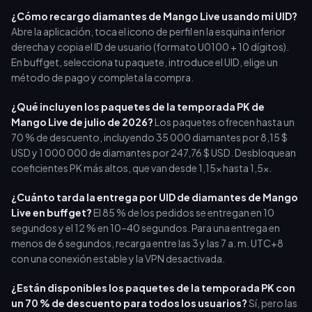
¿Cómo recargo diamantes de Mango Live usando mi UID?
Abre la aplicación, toca el icono de perfil en la esquina inferior
derecha y copia el ID de usuario (formato U0100 + 10 dígitos).
En buffget, selecciona tu paquete, introduce el UID, elige un
método de pago y completa la compra.
¿Qué incluyen los paquetes de la temporada PK de
Mango Live de julio de 2026?
Los paquetes ofrecen hasta un
70 % de descuento, incluyendo 35 000 diamantes por 8,15 $
USD y 1 000 000 de diamantes por 247,76 $ USD. Desbloquean
coeficientes PK más altos, que van desde 1,15x hasta 1,5x.
¿Cuánto tarda la entrega por UID de diamantes de Mango
Live en buffget?
El 85 % de los pedidos se entregan en 10
segundos y el 12 % en 10–40 segundos. Para una entrega en
menos de 6 segundos, recarga entre las 3 y las 7 a. m. UTC+8
con una conexión estable y la VPN desactivada.
¿Están disponibles los paquetes de la temporada PK con
un 70 % de descuento para todos los usuarios?
Sí, pero las