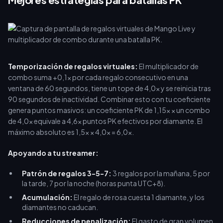
Temporización de regalos virtuales:
El multiplicador de
combo suma +0,1x por cada regalo consecutivo en una
ventana de 60 segundos, tiene un tope de 4,0x y se reinicia tras
90 segundos de inactividad. Combinar esto con tu coeficiente
genera puntos masivos: un coeficiente PK de 1,15x × un combo
de 4,0x equivale a 4,6x puntos PK efectivos por diamante. El
máximo absoluto es 1,5x × 4,0x = 6,0x.
Apoyando a tu streamer:
Patrón de regalos 3-5-7:
3 regalos por la mañana, 5 por
la tarde, 7 por la noche (horas punta UTC+8).
Acumulación:
El regalo de rosa cuesta 1 diamante, y los
diamantes no caducan.
Reducciones de penalización:
El gasto de gran volumen