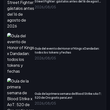
Street Fighter: gástalos antes del 16 de agosto
de 2026
2026/08/05
Guía del evento de Honor of Kings x Dandadan:
todos los tokens y fechas
2026/08/05
Guía de la primera semana de Blood Strike x AoT:
520 de Oro gratis para Levi
2026/08/05