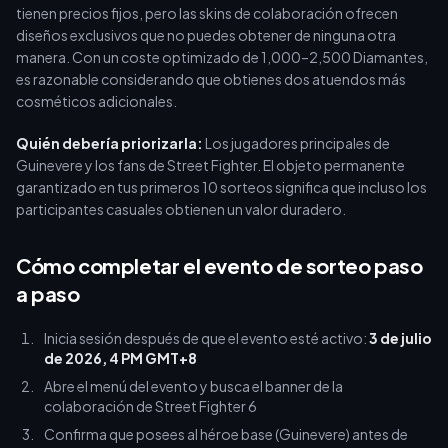
tienen precios fijos, pero las skins de colaboración ofrecen
diseños exclusivos que no puedes obtener de ninguna otra
manera. Con un coste optimizado de 1,000–2,500 Diamantes,
es razonable considerando que obtienes dos atuendos más
cosméticos adicionales.
Quién debería priorizarla:
Los jugadores principales de
Guinevere y los fans de Street Fighter. El objeto permanente
garantizado en tus primeros 10 sorteos significa que incluso los
participantes casuales obtienen un valor duradero.
Cómo completar el evento de sorteo paso
a paso
Inicia sesión después de que el evento esté activo:
3 de julio
de 2026, 4 PM GMT+8
Abre el menú del evento y busca el banner de la
colaboración de Street Fighter 6
Confirma que posees al héroe base (Guinevere) antes de