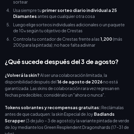
sortear
Usa siempre tu
primer sorteo diario individual a 25
Diamantes
antes que cualquier otra cosa
Luego elige sorteos individuales adicionales o un paquete
de 10x según tu objetivo de Crestas
Controla tu contador de Crestas frente a las
1,200
(más
200 para la pintada); no hace falta adivinar
¿Qué sucede después del 3 de agosto?
¿Volverá la skin?
Al ser una colaboración limitada, la
disponibilidad después del
16 de agosto de 2026
no está
garantizada. Las skins de colaboración rara vez regresan en
fechas predecibles; considéralo un "ahora o nunca".
Tokens sobrantes y recompensas gratuitas:
Reclámalas
antes de que caduquen: la skin Especial de Joy
Badlands
Scrapper
(3 de julio – 3 de agosto) y la variante pintada de verde
de Joy mediante los Green Resplendent Dragonshards (17–31 de
julio).