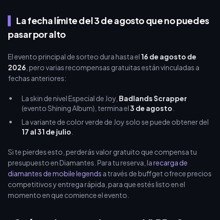
La fecha límite del 3 de agosto que no puedes
pasar por alto
El evento principal de sorteo dura hasta el
16 de agosto de
2026
, pero varias recompensas gratuitas están vinculadas a
fechas anteriores:
La skin de nivel Especial de Joy,
Badlands Scrapper
(evento Shining Album), termina el
3 de agosto
.
La variante de color verde de Joy solo se puede obtener del
17 al 31 de julio
.
Si te pierdes esto, perderás valor gratuito que compensa tu
presupuesto en Diamantes. Para tu reserva, la
recarga de
diamantes de mobile legends
a través de buffget ofrece precios
competitivos y entrega rápida, para que estés listo en el
momento en que comience el evento.