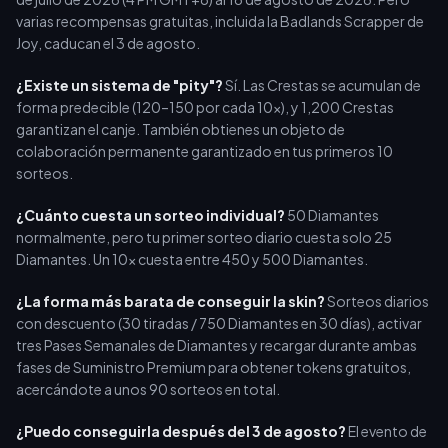
varias recompensas gratuitas, incluida la Badlands Scrapper de
Joy, caducan el 3 de agosto.
¿Existe un sistema de "pity"?
Sí. Las Crestas se acumulan de
forma predecible (120–150 por cada 10x), y 1,200 Crestas
garantizan el canje. También obtienes un objeto de
colaboración permanente garantizado en tus primeros 10
sorteos.
¿Cuánto cuesta un sorteo individual?
50 Diamantes
normalmente, pero tu primer sorteo diario cuesta solo 25
Diamantes. Un 10x cuesta entre 450 y 500 Diamantes.
¿La forma más barata de conseguir la skin?
Sorteos diarios
con descuento (30 tiradas / 750 Diamantes en 30 días), activar
tres Pases Semanales de Diamantes y recargar durante ambas
fases de Suministro Premium para obtener tokens gratuitos,
acercándote a unos 90 sorteos en total.
¿Puedo conseguirla después del 3 de agosto?
El evento de