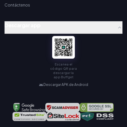
Contáctenos
Descargar app
Escanea el
código QR para
descargar la
app Buffget
Descargar APK de Android