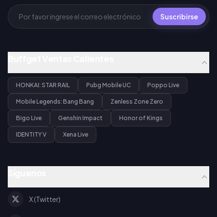
Suscribirse
Buffget Ventas Calientes
HONKAI: STAR RAIL
Pubg Mobile UC
Poppo Live
Mobile Legends: Bang Bang
Zenless Zone Zero
Bigo Live
Genshin Impact
Honor of Kings
IDENTITY V
Xena Live
Síguenos
X (Twitter)