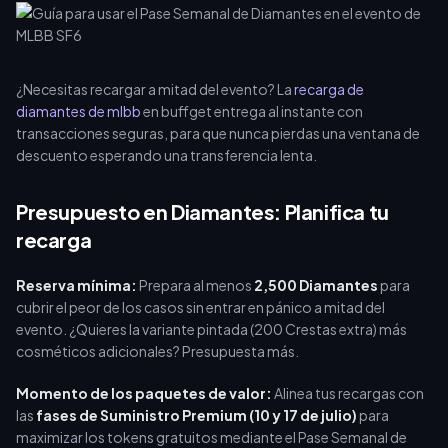
¿Necesitas recargar a mitad del evento? La
recarga de
diamantes de mlbb
en buffget entrega al instante con
transacciones seguras, para que nunca pierdas una ventana de
descuento esperando una transferencia lenta.
Presupuesto en Diamantes: Planifica tu
recarga
Reserva mínima:
Prepara al menos
2,500 Diamantes
para
cubrir el peor de los casos sin entrar en pánico a mitad del
evento. ¿Quieres la variante pintada (200 Crestas extra) más
cosméticos adicionales? Presupuesta más.
Momento de los paquetes de valor:
Alinea tus recargas con
las
fases de Suministro Premium (10 y 17 de julio)
para
maximizar los tokens gratuitos mediante el Pase Semanal de