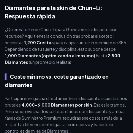
antelación.
Diamantes para la skin de Chun-Li:
Respuesta rápida
¿Quieres la skin de Chun-Li para Guinevere sin desperdiciar
recursos? Aquí tienes la conclusión tras probar el sorteo:
necesitas
1,200 Crestas
para canjear una skin premium de SF6.
Dependiendo de tu suerte y disciplina, esto supone desde
1,000 Diamantes (optimizando al máximo)
hasta
2,500
Diamantes
(un promedio realista).
Coste mínimo vs. coste garantizado en
diamantes
Participar en el gacha directamente sin descuentos cuesta unos
brutales
4,000–6,000 Diamantes por skin
. Esa es la trampa.
Pero si aprovechas los sorteos diarios con descuento y ambas
fases de Suministro Premium, reducirás ese coste a más de la
mitad. La diferencia entre gastar con cabeza y hacerlo sin
control es de miles de Diamantes.