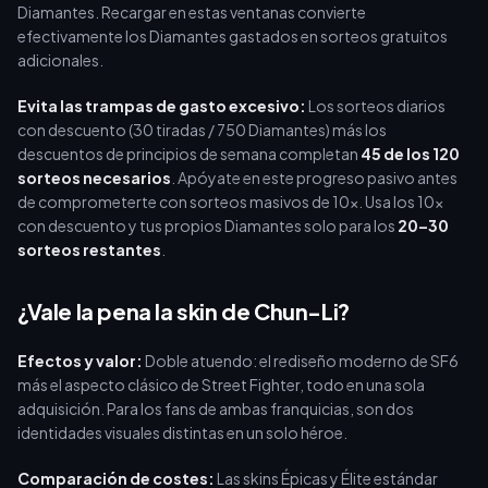
Diamantes. Recargar en estas ventanas convierte
efectivamente los Diamantes gastados en sorteos gratuitos
adicionales.
Evita las trampas de gasto excesivo:
Los sorteos diarios
con descuento (30 tiradas / 750 Diamantes) más los
descuentos de principios de semana completan
45 de los 120
sorteos necesarios
. Apóyate en este progreso pasivo antes
de comprometerte con sorteos masivos de 10x. Usa los 10x
con descuento y tus propios Diamantes solo para los
20–30
sorteos restantes
.
¿Vale la pena la skin de Chun-Li?
Efectos y valor:
Doble atuendo: el rediseño moderno de SF6
más el aspecto clásico de Street Fighter, todo en una sola
adquisición. Para los fans de ambas franquicias, son dos
identidades visuales distintas en un solo héroe.
Comparación de costes:
Las skins Épicas y Élite estándar