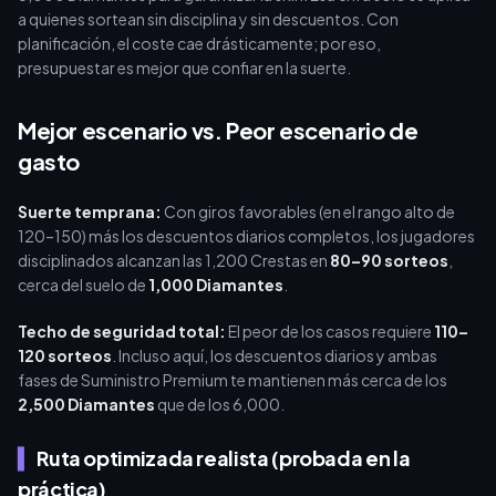
a quienes sortean sin disciplina y sin descuentos. Con
planificación, el coste cae drásticamente; por eso,
presupuestar es mejor que confiar en la suerte.
Mejor escenario vs. Peor escenario de
gasto
Suerte temprana:
Con giros favorables (en el rango alto de
120–150) más los descuentos diarios completos, los jugadores
disciplinados alcanzan las 1,200 Crestas en
80–90 sorteos
,
cerca del suelo de
1,000 Diamantes
.
Techo de seguridad total:
El peor de los casos requiere
110–
120 sorteos
. Incluso aquí, los descuentos diarios y ambas
fases de Suministro Premium te mantienen más cerca de los
2,500 Diamantes
que de los 6,000.
Ruta optimizada realista (probada en la
práctica)