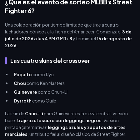
¿Qué es el evento de sorteo MLBB x Street
Fighter 6?
Una colaboración por tiempo limitado que trae a cuatro
luchadores icónicos a la Tierra del Amanecer. Comienza el
3 de
julio de 2026 a las 4 PM GMT+8
y termina el
16 de agosto de
2026
.
Las cuatro skins del crossover
Paquito
como Ryu
Chou
como Ken Masters
Guinevere
como Chun-Li
Dyrroth
como Guile
La skin de
Chun-Li
para Guinevere es la pieza central. Versión
base:
traje azul oscuro con leggings negros
. Versión
pintada (alternativa):
leggings azules y zapatos de artes
marciales
, un tributo fiel al diseño clásico de Street Fighter.