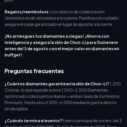
Regalos/reembolsos:
Los objetos de colaboración
obtenidos están vinculados a tu cuenta. Planifica con cuidado;
asegura el canje garantizado en lugar de apostar a la suerte.
¡No arriesgues tus diamantes a ciegas! ¡Ahorra con
inteligencia y asegura la skin de Chun-Li para Guinevere
antes del 3 de agosto con el mejor valor en diamantes en
buffget!
Preguntas frecuentes
¿Cuántos diamantes garantizan la skin de Chun-Li?
1,200
Crestas, lo que equivale a unos 1,000–2,500 Diamantes
optimizados (descuentos diarios + ambas fases de Suministro
Premium), frente a los 4,000–6,000 mediante gacha directo
sin disciplina.
¿Cuándo termina el evento?
Evento principal de sorteo: del 3
de julio de 2026 (4 PM GMT+8) al 16 de agosto de 2026. Pero