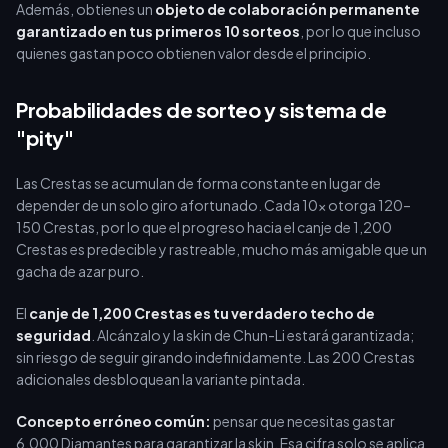
Además, obtienes un
objeto de colaboración permanente
garantizado en tus primeros 10 sorteos
, por lo que incluso
quienes gastan poco obtienen valor desde el principio.
Probabilidades de sorteo y sistema de
"pity"
Las Crestas se acumulan de forma constante en lugar de
depender de un solo giro afortunado. Cada 10x otorga 120–
150 Crestas, por lo que el progreso hacia el canje de 1,200
Crestas es predecible y rastreable, mucho más amigable que un
gacha de azar puro.
El
canje de 1,200 Crestas es tu verdadero techo de
seguridad
. Alcánzalo y la skin de Chun-Li estará garantizada;
sin riesgo de seguir girando indefinidamente. Las 200 Crestas
adicionales desbloquean la variante pintada.
Concepto erróneo común:
pensar que necesitas gastar
6,000 Diamantes para garantizar la skin. Esa cifra solo se aplica