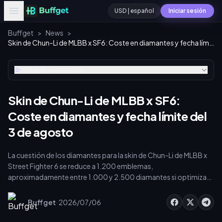
USD | español
Iniciar sesión
Buffget
>
News
>
Skin de Chun-Li de MLBB x SF6: Coste en diamantes y fecha límite del 3 de agosto
Tabla de contenidos
Skin de Chun-Li de MLBB x SF6:
Coste en diamantes y fecha límite del
3 de agosto
La cuestión de los diamantes para la skin de Chun-Li de MLBB x
Street Fighter 6 se reduce a 1.200 emblemas,
aproximadamente entre 1.000 y 2.500 diamantes si optimizas
con los descuentos diarios y ambas fases de Suministro
Premium. El evento estará disponible del 3 de julio al 16 de
·
Buffget
2026/07/06
agosto de 2026, pero la fecha límite del 3 de agosto para las
recompensas gratuitas hace que sea esencial planificar con