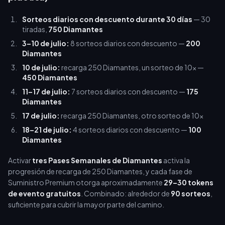
Sorteos diarios con descuento durante 30 días
— 30
tiradas,
750 Diamantes
3–10 de julio:
8 sorteos diarios con descuento —
200
Diamantes
10 de julio:
recarga 250 Diamantes, un sorteo de 10x —
450 Diamantes
11–17 de julio:
7 sorteos diarios con descuento —
175
Diamantes
17 de julio:
recarga 250 Diamantes, otro sorteo de 10x
18–21 de julio:
4 sorteos diarios con descuento —
100
Diamantes
Activar
tres Pases Semanales de Diamantes
activa la
progresión de recarga de 250 Diamantes, y cada fase de
Suministro Premium otorga aproximadamente
29–30 tokens
de evento gratuitos
. Combinado: alrededor de
90 sorteos
,
suficiente para cubrir la mayor parte del camino.