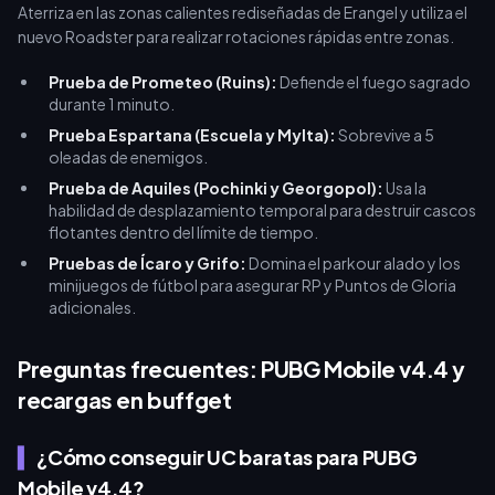
Aterriza en las zonas calientes rediseñadas de Erangel y utiliza el
nuevo Roadster para realizar rotaciones rápidas entre zonas.
Prueba de Prometeo (Ruins):
Defiende el fuego sagrado
durante 1 minuto.
Prueba Espartana (Escuela y Mylta):
Sobrevive a 5
oleadas de enemigos.
Prueba de Aquiles (Pochinki y Georgopol):
Usa la
habilidad de desplazamiento temporal para destruir cascos
flotantes dentro del límite de tiempo.
Pruebas de Ícaro y Grifo:
Domina el parkour alado y los
minijuegos de fútbol para asegurar RP y Puntos de Gloria
adicionales.
Preguntas frecuentes: PUBG Mobile v4.4 y
recargas en buffget
¿Cómo conseguir UC baratas para PUBG
Mobile v4.4?