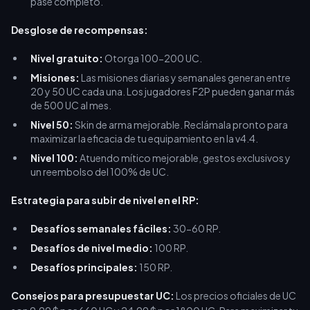
pase completo.
Desglose de recompensas:
Nivel gratuito:
Otorga 100-200 UC.
Misiones:
Las misiones diarias y semanales generan entre
20 y 50 UC cada una. Los jugadores F2P pueden ganar más
de 500 UC al mes.
Nivel 50:
Skin de arma mejorable. Reclámala pronto para
maximizar la eficacia de tu equipamiento en la v4.4.
Nivel 100:
Atuendo mítico mejorable, gestos exclusivos y
un reembolso del 100% de UC.
Estrategia para subir de nivel en el RP:
Desafíos semanales fáciles:
30-60 RP.
Desafíos de nivel medio:
100 RP.
Desafíos principales:
150 RP.
Consejos para presupuestar UC:
Los precios oficiales de UC