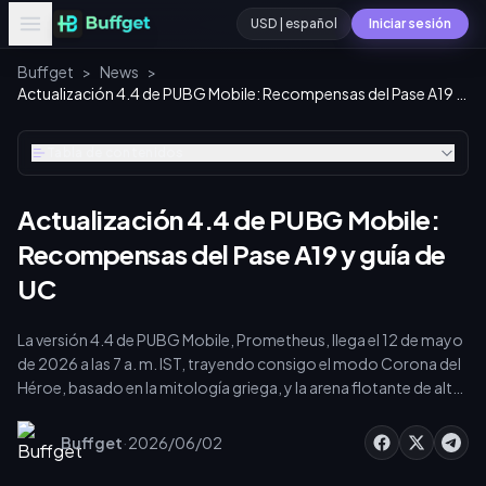
USD | español
Iniciar sesión
Buffget
>
News
>
Actualización 4.4 de PUBG Mobile: Recompensas del Pase A19 y guía de UC
Tabla de contenidos
Actualización 4.4 de PUBG Mobile:
Recompensas del Pase A19 y guía de
UC
La versión 4.4 de PUBG Mobile, Prometheus, llega el 12 de mayo
de 2026 a las 7 a. m. IST, trayendo consigo el modo Corona del
Héroe, basado en la mitología griega, y la arena flotante de alto
riesgo Morada de la Corona. A pesar de los rumores de un
lanzamiento el 11 de mayo, el calendario oficial ya está
·
Buffget
2026/06/02
confirmado. El Royale Pass A19 estará disponible del 16 de mayo
al 15 de julio de 2026. Necesitarás 720 UC para el pase Elite o