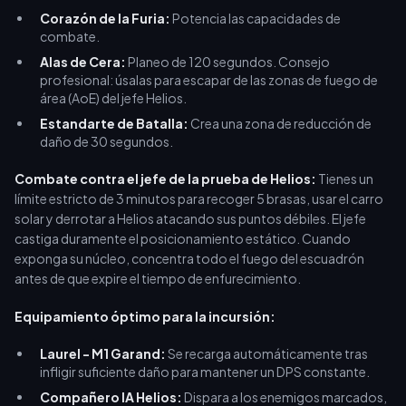
Corazón de la Furia:
Potencia las capacidades de
combate.
Alas de Cera:
Planeo de 120 segundos. Consejo
profesional: úsalas para escapar de las zonas de fuego de
área (AoE) del jefe Helios.
Estandarte de Batalla:
Crea una zona de reducción de
daño de 30 segundos.
Combate contra el jefe de la prueba de Helios:
Tienes un
límite estricto de 3 minutos para recoger 5 brasas, usar el carro
solar y derrotar a Helios atacando sus puntos débiles. El jefe
castiga duramente el posicionamiento estático. Cuando
exponga su núcleo, concentra todo el fuego del escuadrón
antes de que expire el tiempo de enfurecimiento.
Equipamiento óptimo para la incursión:
Laurel - M1 Garand:
Se recarga automáticamente tras
infligir suficiente daño para mantener un DPS constante.
Compañero IA Helios:
Dispara a los enemigos marcados,