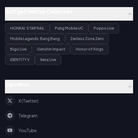
Buffget Ventas Calientes
HONKAI: STAR RAIL
Pubg Mobile UC
Poppo Live
Mobile Legends: Bang Bang
Zenless Zone Zero
Bigo Live
Genshin Impact
Honor of Kings
IDENTITY V
Xena Live
Síguenos
X (Twitter)
Telegram
YouTube