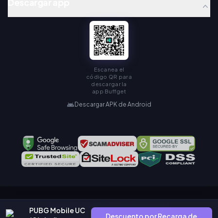
Descargar app
Escanea el
código QR para
descargar la
app Buffget
Descargar APK de Android
Copyright © KAMIAGEN LIMITED. All Rights Reserved.
PUBG Mobile UC
Descuento por Recarga de