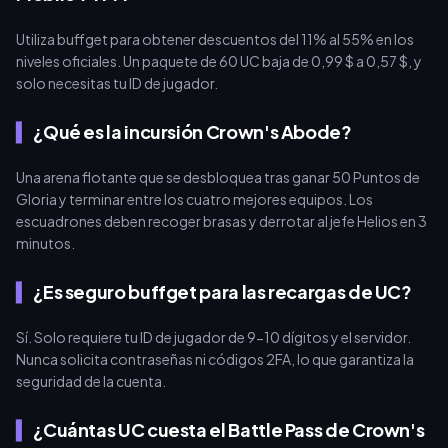
Utiliza buffget para obtener descuentos del 11% al 55% en los
niveles oficiales. Un paquete de 60 UC baja de 0,99 $ a 0,57 $, y
solo necesitas tu ID de jugador.
¿Qué es la incursión Crown's Abode?
Una arena flotante que se desbloquea tras ganar 50 Puntos de
Gloria y terminar entre los cuatro mejores equipos. Los
escuadrones deben recoger brasas y derrotar al jefe Helios en 3
minutos.
¿Es seguro buffget para las recargas de UC?
Sí. Solo requiere tu ID de jugador de 9-10 dígitos y el servidor.
Nunca solicita contraseñas ni códigos 2FA, lo que garantiza la
seguridad de la cuenta.
¿Cuántas UC cuesta el Battle Pass de Crown's