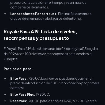
proporciona curación en el tiempo y reanima a los
compañeros derribados.
Lanzacohetes Panzerfaust:
Elimina rápidamente a
grupos de enemigos y obstáculos del entorno.
Royale Pass A19: Lista de niveles,
recompensas y presupuesto
El Royale Pass A19 dura 8 semanas (del 16 de mayo al 15 de julio
de 2026) con 100 niveles de recompensas de la Academia
Olímpica.
Precios del pase:
Elite Pass:
720 UC. Los nuevos jugadores obtienen un
precio de introducción de 60 UC (bonificación por primera
compra).
Elite Pass Plus:
1920 UC.
Reservas:
360 UC para los niveles 1-50, o 720 UC para el