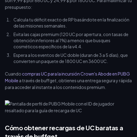
son 9,99 $ por 660 UC y 24,99 $ por 1800 UC. Para maximizar tu
presupuesto:
Calcula tu déficit exacto de RP basándote en la finalización
de las misiones semanales.
Evita las cajas premium (120 UC por apertura, con tasas de
obtención inferiores al 1%) a menos que busques
cosméticos específicos de la v4.4.
Espera a los eventos de UC doble (duran de 3 a 5 días), que
convierten un paquete de 1800 UC en 3600 UC.
Cuando
compras UC para la incursión Crown's Abode en PUBG
Mobile
a través de buffget, obtienes una entrega segura y rápida
para acceder al instante a los contenidos premium.
Cómo obtener recargas de UC baratas a
través de buffget