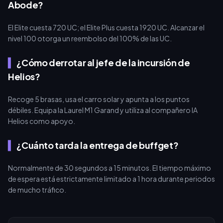
Abode?
El Elite cuesta 720 UC; el Elite Plus cuesta 1920 UC. Alcanzar el
nivel 100 otorga un reembolso del 100% de las UC.
¿Cómo derrotar al jefe de la incursión de
Helios?
Recoge 5 brasas, usa el carro solar y apunta a los puntos
débiles. Equipa la Laurel M1 Garand y utiliza al compañero IA
Helios como apoyo.
¿Cuánto tarda la entrega de buffget?
Normalmente de 30 segundos a 15 minutos. El tiempo máximo
de espera está estrictamente limitado a 1 hora durante periodos
de mucho tráfico.