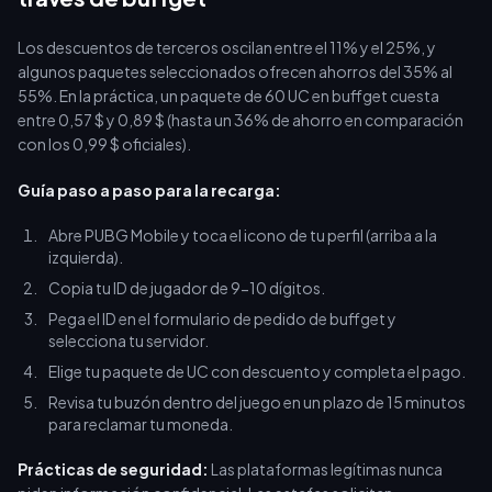
Los descuentos de terceros oscilan entre el 11% y el 25%, y
algunos paquetes seleccionados ofrecen ahorros del 35% al
55%. En la práctica, un paquete de 60 UC en buffget cuesta
entre 0,57 $ y 0,89 $ (hasta un 36% de ahorro en comparación
con los 0,99 $ oficiales).
Guía paso a paso para la recarga:
Abre PUBG Mobile y toca el icono de tu perfil (arriba a la
izquierda).
Copia tu ID de jugador de 9-10 dígitos.
Pega el ID en el formulario de pedido de buffget y
selecciona tu servidor.
Elige tu paquete de UC con descuento y completa el pago.
Revisa tu buzón dentro del juego en un plazo de 15 minutos
para reclamar tu moneda.
Prácticas de seguridad:
Las plataformas legítimas nunca