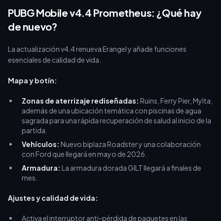
1920 UC para el Elite Plus. Asegura tu presupuesto con una
PUBG Mobile v4.4 Prometheus: ¿Qué hay
[recarga barata de UC para PUBG Mobile]
de nuevo?
(https://buffget.com/goods/pubg-mobile-uc-global) a través
de buffget. Solo ingresa tu ID de jugador para una entrega
La actualización v4.4 renueva Erangel y añade funciones
instantánea y sumérgete en el nuevo meta sin gastar de más.
esenciales de calidad de vida.
Mapa y botín:
Zonas de aterrizaje rediseñadas:
Ruins, Ferry Pier, Mylta,
además de una ubicación temática con piscinas de agua
sagrada para una rápida recuperación de salud al inicio de la
partida.
Vehículos:
Nuevo biplaza Roadster y una colaboración
con Ford que llegará en mayo de 2026.
Armadura:
La armadura dorada GILT llegará a finales de
mes.
Ajustes y calidad de vida:
Activa el interruptor anti-pérdida de paquetes en las