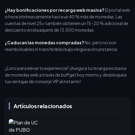
¿Hay bonificaciones por recarga web masiva?
El portal web
ofrece intrínsecamente hasta un 40 % más de monedas. Las
cuentas de nivel 25+ también obtienen un 15–20 % adicional de
descuento en el paquete de 13.500 monedas.
¿Caducan las monedas compradas?
No, pero no son
reembolsables ni transferibles bajo ninguna circunstancia.
¿Listo para elevar tu experiencia? ¡Asegura tu recarga exclusiva
de monedas web a través de buffget hoy mismo y desbloquea
tus ventajas de conserje VIP al instante!
Artículos relacionados