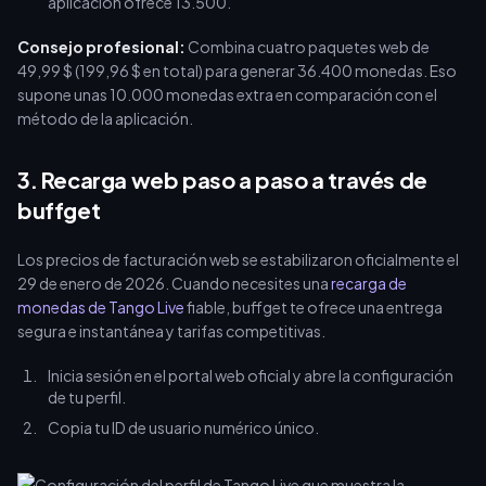
aplicación ofrece 13.500.
Consejo profesional:
Combina cuatro paquetes web de
49,99 $ (199,96 $ en total) para generar 36.400 monedas. Eso
supone unas 10.000 monedas extra en comparación con el
método de la aplicación.
3. Recarga web paso a paso a través de
buffget
Los precios de facturación web se estabilizaron oficialmente el
29 de enero de 2026. Cuando necesites una
recarga de
monedas de Tango Live
fiable, buffget te ofrece una entrega
segura e instantánea y tarifas competitivas.
Inicia sesión en el portal web oficial y abre la configuración
de tu perfil.
Copia tu ID de usuario numérico único.