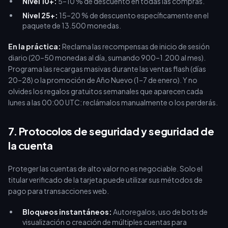
Nivel 10+:
5–10 % de descuento en todas las compras.
Nivel 25+:
15–20 % de descuento específicamente en el
paquete de 13.500 monedas.
En la práctica:
Reclama las recompensas de inicio de sesión
diario (20–50 monedas al día, sumando 900–1.200 al mes).
Programa las recargas masivas durante las ventas flash (días
20–28) o la promoción de Año Nuevo (1–7 de enero). Y no
olvides los regalos gratuitos semanales que aparecen cada
lunes a las 00:00 UTC: reclámalos manualmente o los perderás.
7. Protocolos de seguridad y seguridad de
la cuenta
Proteger las cuentas de alto valor no es negociable. Solo el
titular verificado de la tarjeta puede utilizar sus métodos de
pago para transacciones web.
Bloqueos instantáneos:
Autoregalos, uso de bots de
visualización o creación de múltiples cuentas para