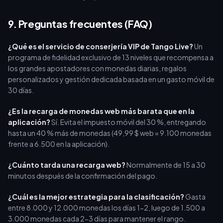
9. Preguntas frecuentes (FAQ)
¿Qué es el servicio de conserjería VIP de Tango Live?
Un
programa de fidelidad exclusivo de 13 niveles que recompensa a
los grandes apostadores con monedas diarias, regalos
personalizados y gestión dedicada basada en un gasto móvil de
30 días.
¿Es la recarga de monedas web más barata que en la
aplicación?
Sí. Evita el impuesto móvil del 30 %, entregando
hasta un 40 % más de monedas (49,99 $ web = 9.100 monedas
frente a 6.500 en la aplicación).
¿Cuánto tarda una recarga web?
Normalmente de 15 a 30
minutos después de la confirmación del pago.
¿Cuál es la mejor estrategia para la clasificación?
Gasta
entre 8.000 y 12.000 monedas los días 1-2, luego de 1.500 a
3.000 monedas cada 2-3 días para mantener el rango.