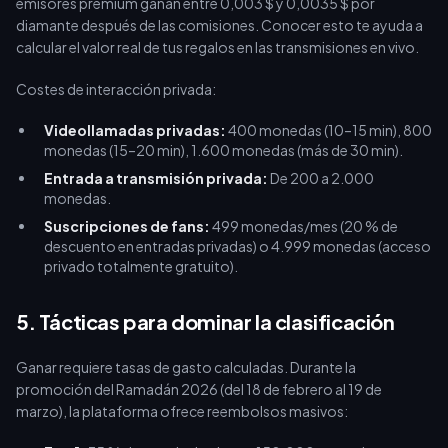
emisores premium ganan entre 0,003 $ y 0,0035 $ por
diamante después de las comisiones. Conocer esto te ayuda a
calcular el valor real de tus regalos en las transmisiones en vivo.
Costes de interacción privada:
Videollamadas privadas:
400 monedas (10–15 min), 800
monedas (15–20 min), 1.600 monedas (más de 30 min).
Entrada a transmisión privada:
De 200 a 2.000
monedas.
Suscripciones de fans:
499 monedas/mes (20 % de
descuento en entradas privadas) o 4.999 monedas (acceso
privado totalmente gratuito).
5. Tácticas para dominar la clasificación
Ganar requiere tasas de gasto calculadas. Durante la
promoción del Ramadán 2026 (del 18 de febrero al 19 de
marzo), la plataforma ofrece reembolsos masivos: