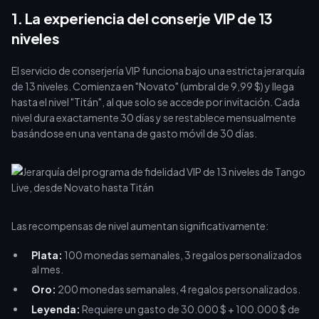
estatus de élite.
1. La experiencia del conserje VIP de 13
niveles
El servicio de conserjería VIP funciona bajo una estricta jerarquía
de 13 niveles. Comienza en "Novato" (umbral de 9,99 $) y llega
hasta el nivel "Titán", al que solo se accede por invitación. Cada
nivel dura exactamente 30 días y se restablece mensualmente
basándose en una ventana de gasto móvil de 30 días.
Las recompensas de nivel aumentan significativamente:
Plata:
100 monedas semanales, 3 regalos personalizados
al mes.
Oro:
200 monedas semanales, 4 regalos personalizados.
Leyenda:
Requiere un gasto de 30.000 $ + 100.000 $ de