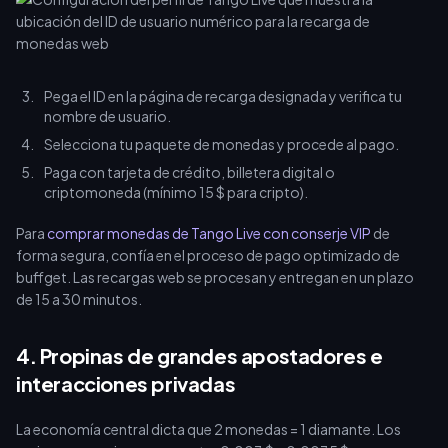
Pega el ID en la página de recarga designada y verifica tu
nombre de usuario.
Selecciona tu paquete de monedas y procede al pago.
Paga con tarjeta de crédito, billetera digital o
criptomoneda (mínimo 15 $ para cripto).
Para
comprar monedas de Tango Live con conserje VIP
de
forma segura, confía en el proceso de pago optimizado de
buffget. Las recargas web se procesan y entregan en un plazo
de 15 a 30 minutos.
4. Propinas de grandes apostadores e
interacciones privadas
La economía central dicta que 2 monedas = 1 diamante. Los