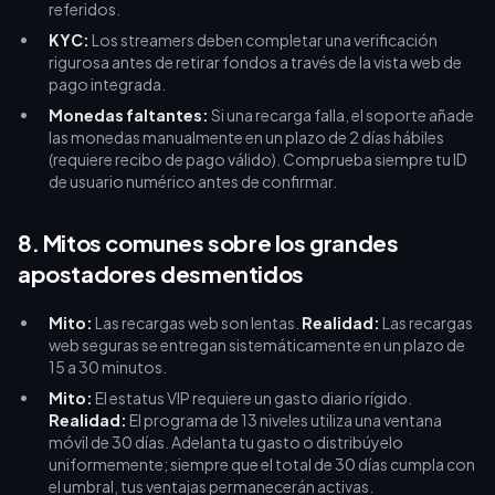
referidos.
KYC:
Los streamers deben completar una verificación
rigurosa antes de retirar fondos a través de la vista web de
pago integrada.
Monedas faltantes:
Si una recarga falla, el soporte añade
las monedas manualmente en un plazo de 2 días hábiles
(requiere recibo de pago válido). Comprueba siempre tu ID
de usuario numérico antes de confirmar.
8. Mitos comunes sobre los grandes
apostadores desmentidos
Mito:
Las recargas web son lentas.
Realidad:
Las recargas
web seguras se entregan sistemáticamente en un plazo de
15 a 30 minutos.
Mito:
El estatus VIP requiere un gasto diario rígido.
Realidad:
El programa de 13 niveles utiliza una ventana
móvil de 30 días. Adelanta tu gasto o distribúyelo
uniformemente; siempre que el total de 30 días cumpla con
el umbral, tus ventajas permanecerán activas.