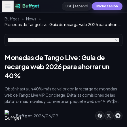
USD | español
Iniciar sesión
Buffget
>
News
>
Monedas de Tango Live: Guía de recarga web 2026 para ahorrar un 40%
Tabla de contenidos
Monedas de Tango Live: Guía de
recarga web 2026 para ahorrar un
40%
Obtén hasta un 40% más de valor con la recarga de monedas
web de Tango Live VIP Concierge. Evita las comisiones de las
plataformas móviles y convierte un paquete web de 49,99 $ en
9100 monedas en lugar de las 6500 que obtendrías en la
aplicación. Esta guía cubre el programa de fidelidad de 13
·
Buffget
2026/06/09
niveles, las propinas de grandes apostadores y las tácticas de
clasificación para maximizar tu moneda digital y asegurar un