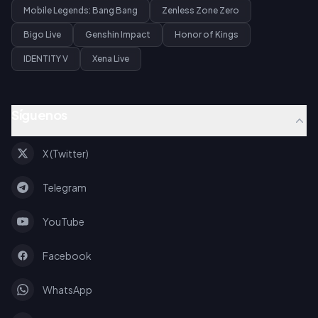
Mobile Legends: Bang Bang
Zenless Zone Zero
Bigo Live
Genshin Impact
Honor of Kings
IDENTITY V
Xena Live
Síguenos
X (Twitter)
Telegram
YouTube
Facebook
WhatsApp