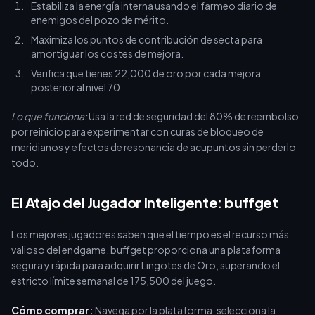
Estabiliza la energía interna usando el farmeo diario de
enemigos del pozo de mérito.
Maximiza los puntos de contribución de secta para
amortiguar los costes de mejora.
Verifica que tienes 22,000 de oro por cada mejora
posterior al nivel 70.
Lo que funciona:
Usa la red de seguridad del 80% de reembolso
por reinicio para experimentar con curas de bloqueo de
meridianos y efectos de resonancia de acupuntos sin perderlo
todo.
El Atajo del Jugador Inteligente: buffget
Los mejores jugadores saben que el tiempo es el recurso más
valioso del endgame. buffget proporciona una plataforma
segura y rápida para adquirir Lingotes de Oro, superando el
estricto límite semanal de 175,500 del juego.
Cómo comprar:
Navega por la plataforma, selecciona la