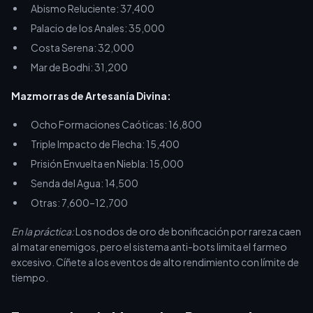
Abismo Reluciente: 37,400
Palacio de los Anales: 35,000
Costa Serena: 32,000
Mar de Bodhi: 31,200
Mazmorras de Artesanía Divina:
Ocho Formaciones Caóticas: 16,800
Triple Impacto de Flecha: 15,400
Prisión Envuelta en Niebla: 15,000
Senda del Agua: 14,500
Otras: 7,600–12,700
En la práctica:
Los nodos de oro de bonificación por rareza caen
al matar enemigos, pero el sistema anti-bots limita el farmeo
excesivo. Cíñete a los eventos de alto rendimiento con límite de
tiempo.