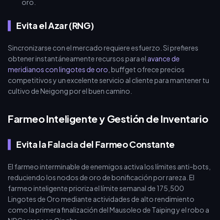
oro.
Evita el Azar (RNG)
Sincronizarse con el mercado requiere esfuerzo. Si prefieres
obtener instantáneamente recursos para el
avance de
meridianos con lingotes de oro
, buffget ofrece precios
competitivos y un excelente servicio al cliente para mantener tu
cultivo de Neigong por el buen camino.
Farmeo Inteligente y Gestión de Inventario
Evita la Falacia del Farmeo Constante
El farmeo interminable de enemigos activa los límites anti-bots,
reduciendo los nodos de oro de bonificación por rareza. El
farmeo inteligente prioriza el límite semanal de 175,500
Lingotes de Oro mediante actividades de alto rendimiento
como la primera finalización del Mausoleo de Taiping y el robo a