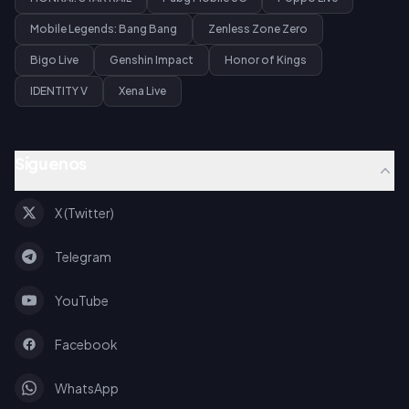
Mobile Legends: Bang Bang
Zenless Zone Zero
Bigo Live
Genshin Impact
Honor of Kings
IDENTITY V
Xena Live
Síguenos
X (Twitter)
Telegram
YouTube
Facebook
WhatsApp