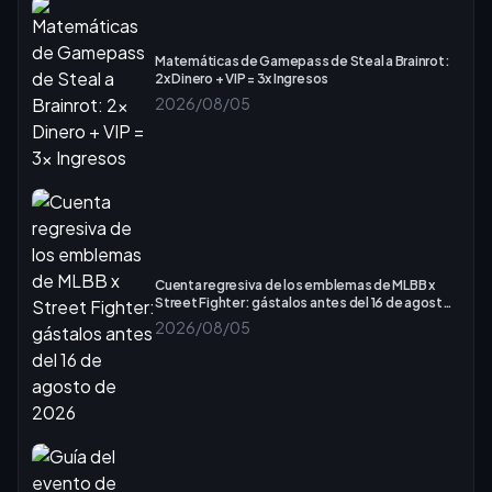
Matemáticas de Gamepass de Steal a Brainrot:
2x Dinero + VIP = 3x Ingresos
2026/08/05
Cuenta regresiva de los emblemas de MLBB x
Street Fighter: gástalos antes del 16 de agosto
de 2026
2026/08/05