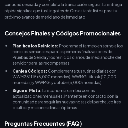
cantidad deseada y completa la transacción segura. La entrega
rápida significa que tus Lingotes de Oro estarán listos para tu
próximo avance de meridiano de inmediato.
Consejos Finales y Códigos Promocionales
Planifica los Reinicios:
Programa el farmeo en torno a los
reinicios semanales para las primeras finalizaciones de
Pruebas de Senda y los reinicios diarios de medianoche del
servidor para las recompensas.
Canjea Códigos:
Complementa tus rutinas diarias con
WWM251115 (5,000 monedas), WWMGLtiktok (10,000
monedas) y WWMGLyoutube (5,000 monedas).
Sigue el Meta:
La economía cambia con las
actualizaciones mensuales. Mantente en contacto con la
comunidad para seguir las nuevas notas del parche, cofres
ocultos y misiones diarias óptimas.
Preguntas Frecuentes (FAQ)