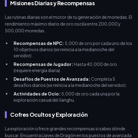
Misiones Diarias y Recompensas
Las rutinas diarias son el motor de tu generación de monedas. El
rendimiento máximo diario de oro oscila entre 200,000 y
500,000 monedas.
Recompensas de NPC:
5,000 de oro por cada uno de los
10 objetivos diarios (se reinicia a la medianoche del
servidor).
Recompensas de Jugador:
Hasta 40,000 de oro
(requiere energía diaria).
Desafíos de Puestos de Avanzada:
Completa 5
desafíos diarios (se reinicia a la medianoche del servidor).
Actividades de Ocio:
5,000 de oro cada una por la
exploración casual del Jianghu.
Cofres Ocultos y Exploración
La exploración ofrece grandes recompensas si sabes dónde
buscar. Encuentra Llaves de Dragón en los puestos de avanzada