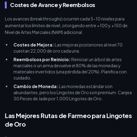
Costes de Avance y Reembolsos
Los avances (breakthroughs) ocurren cada 5-10 niveles para
aumentar los límites de nivel, otorgando entre +100 y +150 de
Nivel de Artes Marciales (NAM) adicional.
Costes de Mejora:
Las mejoras posteriores al nivel 70
cuestan 22,000 de oro cada una.
Reembolsos por Reinicio:
Reiniciar un árbol de artes
marciales o un arma devuelve el 80% de las monedas y
materiales invertidos (una pérdida del 20%). Planifica con
cuidado.
Cambio de Moneda:
Las monedas estándar son
abundantes, pero los Lingotes de Oro son premium. Canjea
30 Peces de Jade por 1,000 Lingotes de Oro.
Las Mejores Rutas de Farmeo para Lingotes
de Oro