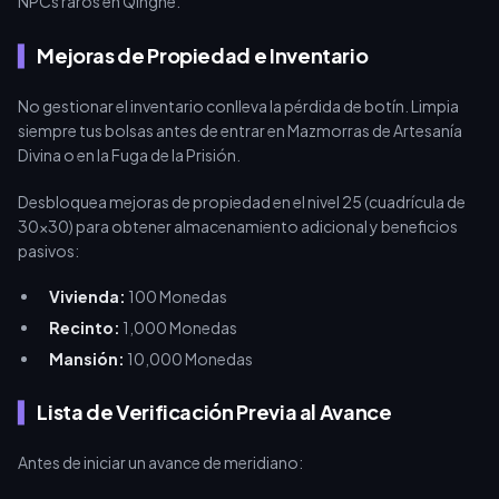
NPCs raros en Qinghe.
Mejoras de Propiedad e Inventario
No gestionar el inventario conlleva la pérdida de botín. Limpia
siempre tus bolsas antes de entrar en Mazmorras de Artesanía
Divina o en la Fuga de la Prisión.
Desbloquea mejoras de propiedad en el nivel 25 (cuadrícula de
30x30) para obtener almacenamiento adicional y beneficios
pasivos:
Vivienda:
100 Monedas
Recinto:
1,000 Monedas
Mansión:
10,000 Monedas
Lista de Verificación Previa al Avance
Antes de iniciar un avance de meridiano: