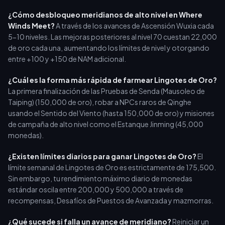
¿Cómo desbloqueo meridianos de alto nivel en Where
Winds Meet?
A través de los avances de Ascensión Wuxia cada
5-10 niveles. Las mejoras posteriores al nivel 70 cuestan 22,000
de oro cada una, aumentando los límites de nivel y otorgando
entre +100 y +150 de NAM adicional.
¿Cuál es la forma más rápida de farmear Lingotes de Oro?
La primera finalización de las Pruebas de Senda (Mausoleo de
Taiping) (150,000 de oro), robar a NPCs raros de Qinghe
usando el Sentido del Viento (hasta 150,000 de oro) y misiones
de campaña de alto nivel como el Estanque Jinming (45,000
monedas).
¿Existen límites diarios para ganar Lingotes de Oro?
El
límite semanal de Lingotes de Oro es estrictamente de 175,500.
Sin embargo, tu rendimiento máximo diario de monedas
estándar oscila entre 200,000 y 500,000 a través de
recompensas, Desafíos de Puestos de Avanzada y mazmorras.
¿Qué sucede si falla un avance de meridiano?
Reiniciar un