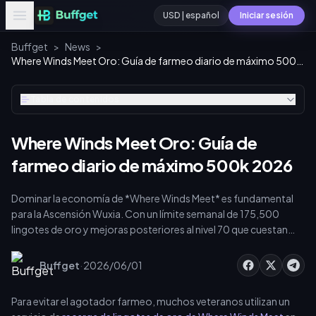
USD | español
Iniciar sesión
Buffget
>
News
>
Where Winds Meet Oro: Guía de farmeo diario de máximo 500k 2026
Tabla de contenidos
Where Winds Meet Oro: Guía de
farmeo diario de máximo 500k 2026
Dominar la economía de *Where Winds Meet* es fundamental
para la Ascensión Wuxia. Con un límite semanal de 175,500
lingotes de oro y mejoras posteriores al nivel 70 que cuestan
22,000 de oro cada una, el farmeo eficiente es imprescindible.
Esta guía detalla rutinas diarias, cofres ocultos y estrategias de
·
Buffget
2026/06/01
comercio para asegurar lingotes de oro para avances de
meridianos de alto nivel y el desbloqueo de puntos de
Para evitar el agotador farmeo, muchos veteranos utilizan un
acupuntura.