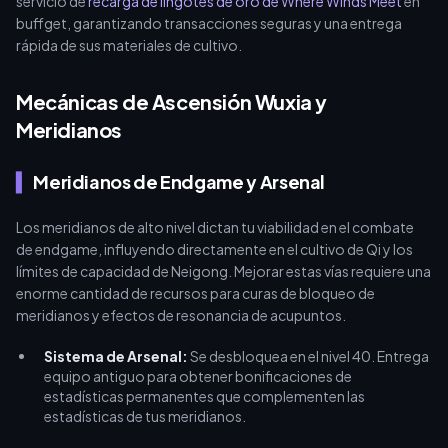
servicio de
recarga de lingotes de oro de Where Winds Meet
en
buffget, garantizando transacciones seguras y una entrega
rápida de sus materiales de cultivo.
Mecánicas de Ascensión Wuxia y
Meridianos
Meridianos de Endgame y Arsenal
Los meridianos de alto nivel dictan tu viabilidad en el combate
de endgame, influyendo directamente en el cultivo de Qi y los
límites de capacidad de Neigong. Mejorar estas vías requiere una
enorme cantidad de recursos para curas de bloqueo de
meridianos y efectos de resonancia de acupuntos.
Sistema de Arsenal:
Se desbloquea en el nivel 40. Entrega
equipo antiguo para obtener bonificaciones de
estadísticas permanentes que complementen las
estadísticas de tus meridianos.