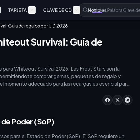
TARJETA
CLAVE DE CD
Noticias
val: Guía de regalos por UID 2026
iteout Survival: Guía de
rs para Whiteout Survival 2026. Las Frost Stars son la
permitiéndote comprar gemas, paquetes de regalo y
y el momento adecuado para las recargas es esencial para
k: Guía definitiva de recargas y recursos de Whiteout
lias.
o de Poder (SoP)
rsos para el Estado de Poder (SoP). El SoP requiere un