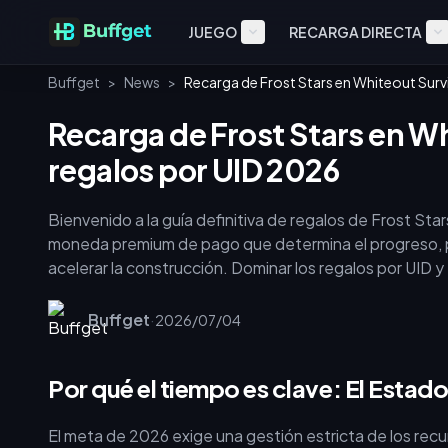
JUEGO
RECARGA DIRECTA
Buffget
>
News
>
Recarga de Frost Stars en Whiteout Survi
Recarga de Frost Stars en Wh
regalos por UID 2026
Bienvenido a la guía definitiva de regalos de Frost Sta
moneda premium de pago que determina el progreso, 
acelerar la construcción. Dominar los regalos por UID 
la competición de alto nivel. Lee nuestra [Internal Lin
Survival] para conocer estrategias de recursos más amp
Buffget
·
2026/07/04
Por qué el tiempo es clave: El Estad
El meta de 2026 exige una gestión estricta de los recu