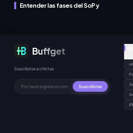
Entender las fases del SoP y
Suscribirse a ofertas
B
Buffget
H
Suscribirse a ofertas
P
Z
Suscribirse
G
ID