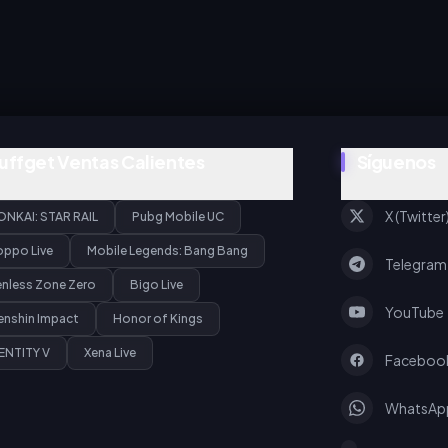
uffget Ventas Calientes
Síguenos
X (Twitter
ONKAI: STAR RAIL
Pubg Mobile UC
oppo Live
Mobile Legends: Bang Bang
Telegram
enless Zone Zero
Bigo Live
YouTube
enshin Impact
Honor of Kings
ENTITY V
Xena Live
Faceboo
WhatsAp