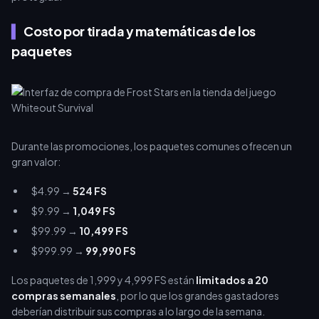
Costo por tirada y matemáticas de los
paquetes
Durante las promociones, los paquetes comunes ofrecen un
gran valor:
$4.99 →
524 FS
$9.99 →
1,049 FS
$99.99 →
10,499 FS
$999.99 →
99,990 FS
Los paquetes de 1,999 y 4,999 FS están
limitados a 20
compras semanales
, por lo que los grandes gastadores
deberían distribuir sus compras a lo largo de la semana.