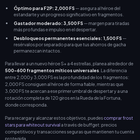
Óptimo para F2P: 2,000 FS
— asegura al héroe del
estandarte y un progreso significativo en fragmentos.
Gastador moderado: 3,500 FS
— margen para tiradas
más profundas e impulso en el despertar.
Desbloqueos permanentes esenciales: 1,500 FS
—
resérvalos por separado para que tus ahorros de gacha
permanezcan intactos.
Para llevar a un nuevo héroe S+ a 4 estrellas, planea alrededor de
500–600 fragmentos míticos universales
. La diferencia
entre 2,000 y 3,000 FS es la profundidad de los fragmentos:
2,000 FS consiguen al héroe de forma fiable, mientras que
3,000 FS te acercan a ese primer umbral de despertar y a una
rotación completa de 120 giros en la Rueda de la Fortuna,
donde corresponda.
Para recargar y alcanzar estos objetivos, puedes
comprar frost
stars para whiteout survival
a través de buffget: precios
competitivos y transacciones seguras que mantienen tu cuenta
protegida.