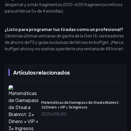
despertar y a más fragmentos (500–600 fragmentos míticos
para un héroe S+ de 4 estrellas).
¿Listo para programar tus tiradas como un profesional?
Obtén las últimas ventanas de gacha de la Gen 16, rastreadores
de ahorro de FS y guías exclusivas de héroes en buffget. ¡Marca
buffget ahora y no vuelvas a perderte una ventana de 48 horas!
Artículos relacionados
Matemáticas de Gamepass de Steal a Brainrot:
2x Dinero + VIP = 3x Ingresos
2026/08/05