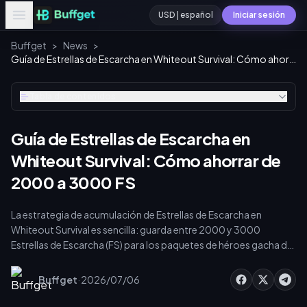
USD | español
Iniciar sesión
Buffget
>
News
>
Guía de Estrellas de Escarcha en Whiteout Survival: Cómo ahorrar de 2000 a 3000 FS
Tabla de contenidos
Guía de Estrellas de Escarcha en
Whiteout Survival: Cómo ahorrar de
2000 a 3000 FS
La estrategia de acumulación de Estrellas de Escarcha en
Whiteout Survival es sencilla: guarda entre 2000 y 3000
Estrellas de Escarcha (FS) para los paquetes de héroes gacha de
la Gen 15/16 de 48 horas que se activan en el día 1080 y 1160 del
servidor. Las FS nunca caducan y se transfieren entre
·
Buffget
2026/07/06
temporadas, por lo que el ahorro disciplinado, en lugar del
gasto impulsivo, maximiza tus tiradas cuando aparecen