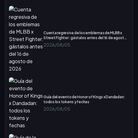
Cuenta regresiva de los emblemas de MLBB x
Street Fighter: gástalos antes del 16 de agosto
de 2026
2026/08/05
Guía del evento de Honor of Kings x Dandadan:
todos los tokens y fechas
2026/08/05