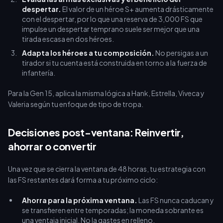
despertar.
El valor de un héroe S+ aumenta drásticamente
con el despertar, por lo que una reserva de 3,000 FS que
impulse un despertar temprano suele ser mejor que una
tirada escasa en dos héroes.
Adapta los héroes a tu composición.
No persigas a un
tirador si tu cuenta está construida en torno a la fuerza de
infantería.
Para la Gen 15, aplica la misma lógica a Hank, Estrella, Viveca y
Valeria según tu enfoque de tipo de tropa.
Decisiones post-ventana: Reinvertir,
ahorrar o convertir
Una vez que se cierra la ventana de 48 horas, tu estrategia con
las FS restantes dará forma a tu próximo ciclo:
Ahorra para la próxima ventana.
Las FS nunca caducan y
se transfieren entre temporadas; la moneda sobrante es
una ventaja inicial. No la gastes en relleno.