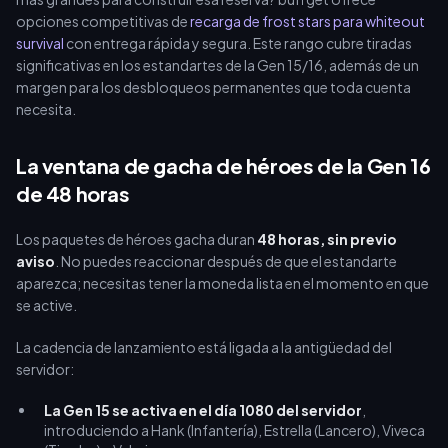
opciones competitivas de
recarga de frost stars para whiteout
survival
con entrega rápida y segura. Este rango cubre tiradas
significativas en los estandartes de la Gen 15/16, además de un
margen para los desbloqueos permanentes que toda cuenta
necesita.
La ventana de gacha de héroes de la Gen 16
de 48 horas
Los paquetes de héroes gacha duran
48 horas, sin previo
aviso
. No puedes reaccionar después de que el estandarte
aparezca; necesitas tener la moneda lista en el momento en que
se active.
La cadencia de lanzamiento está ligada a la antigüedad del
servidor:
La Gen 15 se activa en el día 1080 del servidor
,
introduciendo a Hank (Infantería), Estrella (Lancero), Viveca