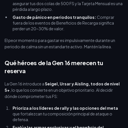
asegurar tus dos colas de 500 FS y la Tarjeta Mensual es una
pérdida a largo plazo.
Gasto de pánico en periodos tranquilos:
Comprar
fuera de los eventos de Beneficios de Recarga significa
perder un 20–30% de valor.
El peor momento para gastar es impulsivamente durante un
periodo de calma sin un estandarte activo. Mantén la línea.
Qué héroes de la Gen 16 merecen tu
reserva
La Gen 16 introduce a
Seigel, Ursar y Aisling, todos de nivel
S+
, lo que los convierte en un objetivo prioritario. Al decidir
dónde comprometer tus FS:
Prioriza a los líderes de rally y las opciones del meta
que fortalezcan tu composición principal de ataque o
defensa.
Evalúa las armas exclusivas y el beneficio del