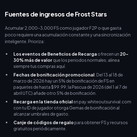
Fuentes de ingresos de Frost Stars
Acumular 2,000–3,000 FS como jugador F2P o que gasta
poco requiere una acumulación constante y una sincronización
inteligente. Prioriza:
Los eventos de Beneficios de Recarga
ofrecen un
20–
30% más de valor
que los periodos normales; alinea
siempre tus compras aquí.
Fechas de bonificación promocional
: Del 13 al 18 de
marzo de 2026 hay un 5% de bonificación de FS en
paquetes de hasta $99.99; la Pascua de 2026 (del 1 al 7 de
abril UTC) añade otro 5% de bonificación.
Recarga en la tienda oficial
en pay.whiteoutsurvival.com
con tu ID de jugador otorga Gemas de bonificación al
alcanzar umbrales de gasto.
Canje de códigos de regalo
para obtener FS y recursos
gratuitos periódicamente.