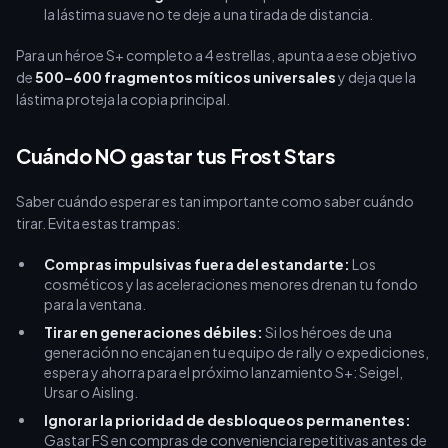
la lástima suave no te deje a una tirada de distancia.
Para un héroe S+ completo a 4 estrellas, apunta a ese objetivo
de
500–600 fragmentos míticos universales
y deja que la
lástima proteja la copia principal.
Cuándo NO gastar tus Frost Stars
Saber cuándo esperar es tan importante como saber cuándo
tirar. Evita estas trampas:
Compras impulsivas fuera del estandarte:
Los
cosméticos y las aceleraciones menores drenan tu fondo
para la ventana.
Tirar en generaciones débiles:
Si los héroes de una
generación no encajan en tu equipo de rally o expediciones,
espera y ahorra para el próximo lanzamiento S+: Seigel,
Ursar o Aisling.
Ignorar la prioridad de desbloqueos permanentes:
Gastar FS en compras de conveniencia repetitivas antes de