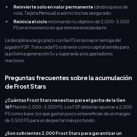
Reinvierte solo en valor permanente
(desbloqueos de
cola, Tarjeta Mensual) si aún no los has asegurado.
Reinicia el ciclo
retomando tu objetivo de 2,000–3,000
FS en el momento en que termine el estandarte.
La disciplina a largo plazo con las FS es la mayor ventaja del
jugador F2P. Trata cada FS sobrante como capital semilla para
la próxima generación S+ y superarás a los gastadores
reactivos.
Preguntas frecuentes sobre la acumulación
de Frost Stars
¿Cuántas Frost Stars necesitas para el gacha de la Gen
16?
Mantén 2,000–3,000 FS. Los F2P deberían apuntar a 2,000
FS como base; los que gastan poco se benefician de un margen
de 3,500 FS para un despertar más profundo.
¿Son suficientes 2,000 Frost Stars para garantizar un