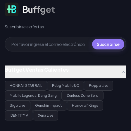
Suscribirse a ofertas
Buffget
Suscribirse a ofertas
Suscribirse
Buffget Ventas Calientes
HONKAI: STAR RAIL
Pubg Mobile UC
Poppo Live
Mobile Legends: Bang Bang
Zenless Zone Zero
Bigo Live
Genshin Impact
Honor of Kings
IDENTITY V
Xena Live