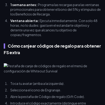
1 semana antes:
Programa las recargas para las ventanas
promocionales para obtener el bono del 5% y el impulso de
los Beneficios de Recarga.
Ventana abierta:
Ejecuta inmediatamente. Con solo 48
horas, no lo dudes: gasta en el estandarte objetivo y
detente una vez que alcances tu objetivo de
copias/fragmentos.
Cómo canjear códigos de regalo para obtener
FS extra
Toca tu avatar (arriba a la izquierda).
Selecciona el icono de Engranaje.
Abre la pestaña de Código de regalo (Gift Code).
Introduce el código exactamente (distingue entre