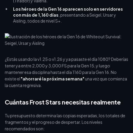
(Tirador) y Valeria.
Los héroes de la Gen 16 aparecen solo en servidores
con más de 1,160 días
, presentando a Seigel, Ursar y
Aisling, todos de nivel S+.
¿Estás usando la v1.25 o v1.26 y ya pasaste el día 1080? Deberías
tener ya entre 2,000 y 3,000 FS para la Gen 15, y luego
mantener esa disciplina hasta el día 1160 para la Gen 16. No
existe el
"ahorraré la próxima semana"
una vez que comienza
la cuenta regresiva.
Cuántas Frost Stars necesitas realmente
Tu presupuesto determina las copias esperadas, los totales de
fragmentos y el progreso de despertar. Los niveles
recomendados son: