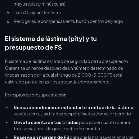
mayúsculas y minúsculas).
Toca Canjear (Redeem).
Recoge las recompensas en tu buzón dentro del juego.
El sistema de lástima (pity) y tu
presupuesto de FS
El sistema de lástima es la red de seguridad de tu presupuesto.
Garantiza un héroe después de un número determinado de
tiradas, razón por la cual el rango de 2,000–3,000 FS está
calibrado para alcanzar esa garantía cómodamente.
Principios de presupuestación:
Nunca abandones un estandarte a mitad de la lástima
si estás cerca; las tiradas desperdiciadas son valor perdido.
Lleva la cuenta de tus tiradas
para saber cuánto durará
tu reserva antes de que se active la garantía.
Reserva un margen de FS
para que la mala suerte antes de