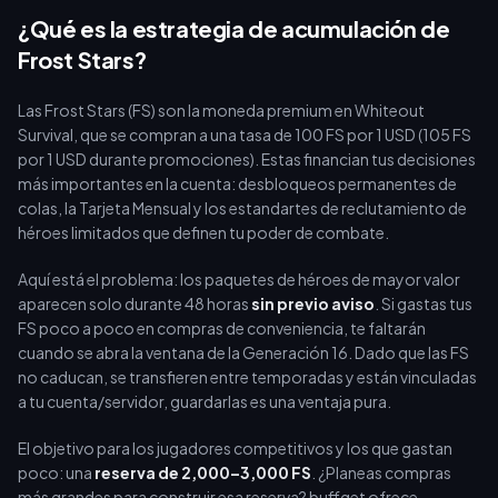
ventanas de alto valor sin previo aviso.
¿Qué es la estrategia de acumulación de
Frost Stars?
Las Frost Stars (FS) son la moneda premium en Whiteout
Survival, que se compran a una tasa de 100 FS por 1 USD (105 FS
por 1 USD durante promociones). Estas financian tus decisiones
más importantes en la cuenta: desbloqueos permanentes de
colas, la Tarjeta Mensual y los estandartes de reclutamiento de
héroes limitados que definen tu poder de combate.
Aquí está el problema: los paquetes de héroes de mayor valor
aparecen solo durante 48 horas
sin previo aviso
. Si gastas tus
FS poco a poco en compras de conveniencia, te faltarán
cuando se abra la ventana de la Generación 16. Dado que las FS
no caducan, se transfieren entre temporadas y están vinculadas
a tu cuenta/servidor, guardarlas es una ventaja pura.
El objetivo para los jugadores competitivos y los que gastan
poco: una
reserva de 2,000–3,000 FS
. ¿Planeas compras
más grandes para construir esa reserva? buffget ofrece