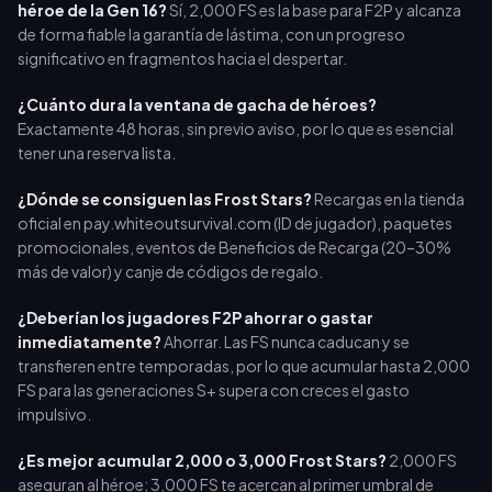
héroe de la Gen 16?
Sí, 2,000 FS es la base para F2P y alcanza
de forma fiable la garantía de lástima, con un progreso
significativo en fragmentos hacia el despertar.
¿Cuánto dura la ventana de gacha de héroes?
Exactamente 48 horas, sin previo aviso, por lo que es esencial
tener una reserva lista.
¿Dónde se consiguen las Frost Stars?
Recargas en la tienda
oficial en pay.whiteoutsurvival.com (ID de jugador), paquetes
promocionales, eventos de Beneficios de Recarga (20–30%
más de valor) y canje de códigos de regalo.
¿Deberían los jugadores F2P ahorrar o gastar
inmediatamente?
Ahorrar. Las FS nunca caducan y se
transfieren entre temporadas, por lo que acumular hasta 2,000
FS para las generaciones S+ supera con creces el gasto
impulsivo.
¿Es mejor acumular 2,000 o 3,000 Frost Stars?
2,000 FS
aseguran al héroe; 3,000 FS te acercan al primer umbral de