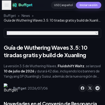
USD | español
Iniciar sesión
Buffget
>
News
>
Guía de Wuthering Waves 3.5: 10 tiradas gratis y build de Xuanling
Tabla de contenidos
Guía de Wuthering Waves 3.5: 10
tiradas gratis y build de Xuanling
La versión 3.5 de Wuthering Waves,
Fluidshift Waltz
, se lanza el
10 de julio de 2026
y durará 42 días, incluyendo los banners de
Yangyang SP (Xuanling) y Suisui, además de la nueva región de
Mengzhou. Reclama 10 tiradas gratis y planifica tu recarga de
Lunite para alcanzar el hard pity de 80 tiradas. Aquí tienes todo
·
Buffget
2026/07/06
sobre las tiradas, builds y consejos de presupuesto.
Novedades en el Convenio de Resonancia