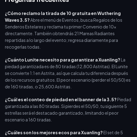
¿Cómo reclamo la tirada de 10 gratuita en Wuthering
Waves 3.5?
Abre el menú de Eventos, busca Regalos de los
Senderos Estelares y reclama tu primer Convenio de 10x
directamente. También obtendrás 21 Mareas Radiantes
repartidas a lo largo del evento; regresa diariamente para
recogerlas todas.
¿Cuánto Lunite necesito para garantizar a Xuanling?
La
piedad garantizada es de 80 tiradas (12,800 Astritas). El Lunite
se convierte 1:1 en Astrita, así que calcula tu diferencia después
de los recursos gratuitos. El peor escenario (perder el 50/50) es
de 160 tiradas, o 25,600 Astritas.
¿Cuál es el conteo de piedad en el banner de la 3.5?
Piedad
garantizada a las 80 tiradas. Si pierdes el 50/50, tu siguiente 5
estrellas será el destacado garantizado, limitando el peor
escenario a 160 tiradas.
¿Cuáles son los mejores ecos para Xuanling?
El set de 5