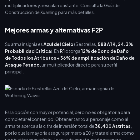
multiplicadores ya escalan bastante. Consulta la Guía de
Construcción de Xuanling para más detalles.
Mejores armas y alternativas F2P
Su arma insignia es
Azul del Cielo
(5 estrellas,
588 ATK, 24.3%
Probabilidad Crítica
). En
R1
otorga
12% de Bono de Daño
de Todos los Atributos + 36% de amplificación de Daño de
Ataque Pesado
, un multiplicador directo para su perfil
principal.
Es la opción con mayor potencial, pero no es obligatoria para
completar el contenido. Obtener tanto al personaje como al
arma te acerca a la cifra de inversión total de
38,400 Astritas
,
por lo que la mayoría asegura primero a E0 y trata el arma como
un objetivo secundario. La guía de construcción enumera