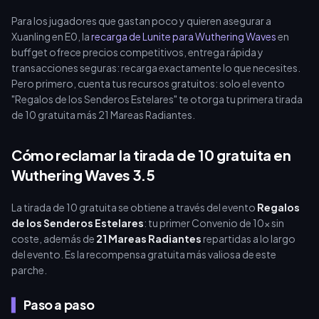
Para los jugadores que gastan poco y quieren asegurar a
Xuanling en E0, la
recarga de Lunite para Wuthering Waves
en
buffget ofrece precios competitivos, entrega rápida y
transacciones seguras: recarga exactamente lo que necesites.
Pero primero, cuenta tus recursos gratuitos: solo el evento
"Regalos de los Senderos Estelares" te otorga tu primera tirada
de 10 gratuita más 21 Mareas Radiantes.
Cómo reclamar la tirada de 10 gratuita en
Wuthering Waves 3.5
La tirada de 10 gratuita se obtiene a través del evento
Regalos
de los Senderos Estelares
: tu primer Convenio de 10x sin
coste, además de
21 Mareas Radiantes
repartidas a lo largo
del evento. Es la recompensa gratuita más valiosa de este
parche.
Paso a paso