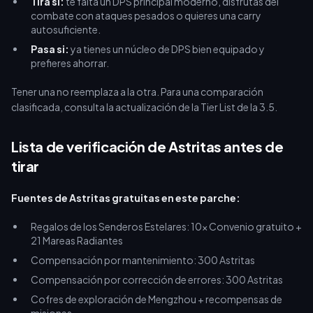
Tira si:
te falta un DPS principal moderno, disfrutas del
combate con ataques pesados o quieres una carry
autosuficiente.
Pasa si:
ya tienes un núcleo de DPS bien equipado y
prefieres ahorrar.
Tener una no reemplaza a la otra. Para una comparación
clasificada, consulta la actualización de la Tier List de la 3.5.
Lista de verificación de Astritas antes de
tirar
Fuentes de Astritas gratuitas en este parche:
Regalos de los Senderos Estelares: 10x Convenio gratuito +
21 Mareas Radiantes
Compensación por mantenimiento: 300 Astritas
Compensación por corrección de errores: 300 Astritas
Cofres de exploración de Mengzhou + recompensas de