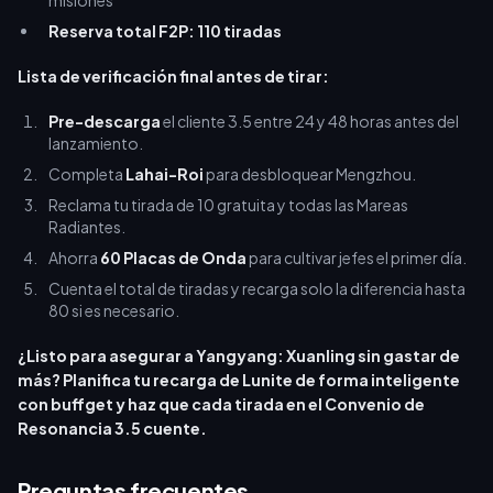
misiones
Reserva total F2P: 110 tiradas
Lista de verificación final antes de tirar:
Pre-descarga
el cliente 3.5 entre 24 y 48 horas antes del
lanzamiento.
Completa
Lahai-Roi
para desbloquear Mengzhou.
Reclama tu tirada de 10 gratuita y todas las Mareas
Radiantes.
Ahorra
60 Placas de Onda
para cultivar jefes el primer día.
Cuenta el total de tiradas y recarga solo la diferencia hasta
80 si es necesario.
¿Listo para asegurar a Yangyang: Xuanling sin gastar de
más? Planifica tu recarga de Lunite de forma inteligente
con buffget y haz que cada tirada en el Convenio de
Resonancia 3.5 cuente.
Preguntas frecuentes