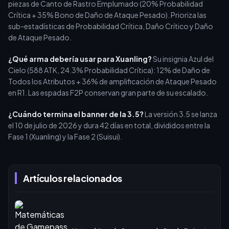
piezas de Canto de Rastro Emplumado (20% Probabilidad
Crítica + 35% Bono de Daño de Ataque Pesado). Prioriza las
sub-estadísticas de Probabilidad Crítica, Daño Crítico y Daño
de Ataque Pesado.
¿Qué arma debería usar para Xuanling?
Su insignia Azul del
Cielo (588 ATK, 24.3% Probabilidad Crítica): 12% de Daño de
Todos los Atributos + 36% de amplificación de Ataque Pesado
en R1. Las espadas F2P conservan gran parte de su escalado.
¿Cuándo termina el banner de la 3.5?
La versión 3.5 se lanza
el 10 de julio de 2026 y dura 42 días en total, divididos entre la
Fase 1 (Xuanling) y la Fase 2 (Suisui).
Artículos relacionados