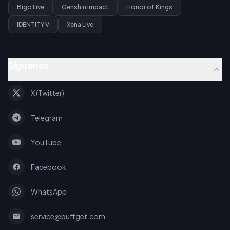
Bigo Live
Genshin Impact
Honor of Kings
IDENTITY V
Xena Live
Síguenos
X (Twitter)
Telegram
YouTube
Facebook
WhatsApp
service@buffget.com