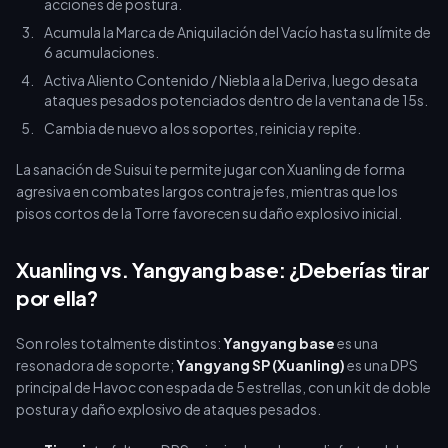
acciones de postura.
Acumula la Marca de Aniquilación del Vacío hasta su límite de
6 acumulaciones.
Activa Aliento Contenido / Niebla a la Deriva, luego desata
ataques pesados potenciados dentro de la ventana de 15s.
Cambia de nuevo a los soportes, reinicia y repite.
La sanación de Suisui te permite jugar con Xuanling de forma
agresiva en combates largos contra jefes, mientras que los
pisos cortos de la Torre favorecen su daño explosivo inicial.
Xuanling vs. Yangyang base: ¿Deberías tirar
por ella?
Son roles totalmente distintos:
Yangyang base
es una
resonadora de soporte;
Yangyang SP (Xuanling)
es una DPS
principal de Havoc con espada de 5 estrellas, con un kit de doble
postura y daño explosivo de ataques pesados.