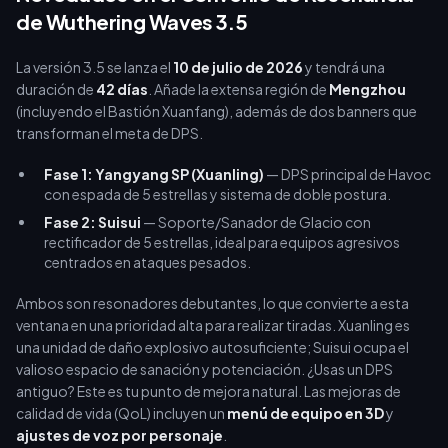
de Wuthering Waves 3.5
La versión 3.5 se lanza el
10 de julio de 2026
y tendrá una
duración de
42 días
. Añade la extensa región de
Mengzhou
(incluyendo el Bastión Xuanfang), además de dos banners que
transforman el meta de DPS.
Fase 1: Yangyang SP (Xuanling)
— DPS principal de Havoc
con espada de 5 estrellas y sistema de doble postura.
Fase 2: Suisui
— Soporte/Sanador de Glacio con
rectificador de 5 estrellas, ideal para equipos agresivos
centrados en ataques pesados.
Ambos son resonadores debutantes, lo que convierte a esta
ventana en una prioridad alta para realizar tiradas. Xuanling es
una unidad de daño explosivo autosuficiente; Suisui ocupa el
valioso espacio de sanación y potenciación. ¿Usas un DPS
antiguo? Este es tu punto de mejora natural. Las mejoras de
calidad de vida (QoL) incluyen un
menú de equipo en 3D
y
ajustes de voz por personaje
.