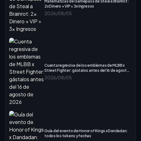
Matemáticas de Gamepass de Steal a Brainrot:
2x Dinero + VIP = 3x Ingresos
2026/08/05
Cuenta regresiva de los emblemas de MLBB x
Street Fighter: gástalos antes del 16 de agosto
de 2026
2026/08/05
Guía del evento de Honor of Kings x Dandadan:
todos los tokens y fechas