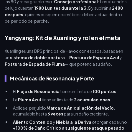
las 80 y recarga solo eso.
Consejo profesional:
Los atuendos
de lujo cuestan
1980 Lunites durante la 3.5
y subirán a
2480
después
; quienes busquen cosméticos deben actuar dentro
del periodo del parche.
Yangyang: Kit de Xuanling y rol en el meta
Xuanling es una DPS principal de Havoc con espada, basada en
un
sistema de doble postura
—
Postura de Espada Azul
y
Postura de Espada de Pluma
— que potencia su daño.
Mecánicas de Resonancia y Forte
El
Flujo de Resonancia
tiene un límite de
100 puntos
.
La
Pluma Azul
tiene un límite de
2 acumulaciones
.
Aplica el perjuicio
Marca de Aniquilación del Vacío
,
acumulable hasta
6 veces
para un daño creciente.
Aliento Contenido
y
Niebla a la Deriva
otorgan cada uno
+100% de Daño Crítico a su siguiente ataque pesado