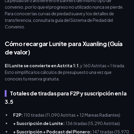
La piedad se transfiere entre banners del mismo tipo de
convenio, por lo que el progreso no utilizado nunca se pierde.
Para conocer las curvas de piedad suave y los detalles de
transferencia, consulta la guía del Sistema de Piedad del
Convenio.
Cómo recargar Lunite para Xuanling (Guía
de valor)
El Lunite se convierte en Astrita 1:1
, y 160 Astritas = 1 tirada.
Esto simplifica los cálculos de presupuesto una vez que
conoces tu reserva gratuita.
Totales de tiradas para F2P y suscripción en la
3.5
F2P:
110 tiradas (11,090 Astritas + 12 Mareas Radiantes)
+ Suscripción de Lunite:
136 tiradas (15,290 Astritas)
+ Suscripción + Podcast del Pionero:
147 tiradas (15,970