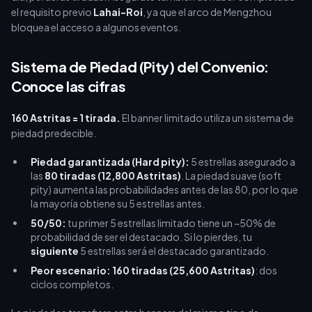
el requisito previo
Lahai-Roi
, ya que el arco de Mengzhou
bloquea el acceso a algunos eventos.
Sistema de Piedad (Pity) del Convenio:
Conoce las cifras
160 Astritas = 1 tirada.
El banner limitado utiliza un sistema de
piedad predecible.
Piedad garantizada (Hard pity):
5 estrellas asegurado a
las
80 tiradas (12,800 Astritas)
. La piedad suave (soft
pity) aumenta las probabilidades antes de las 80, por lo que
la mayoría obtiene su 5 estrellas antes.
50/50:
tu primer 5 estrellas limitado tiene un ~50% de
probabilidad de ser el destacado. Si lo pierdes, tu
siguiente
5 estrellas será el destacado garantizado.
Peor escenario:
160 tiradas (25,600 Astritas)
: dos
ciclos completos.