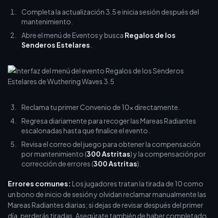
Completa la actualización 3.5 e inicia sesión después del
mantenimiento.
Abre el menú de Eventos y busca
Regalos de los
Senderos Estelares
.
Reclama tu primer Convenio de 10x directamente.
Regresa diariamente para recoger las Mareas Radiantes
escalonadas hasta que finalice el evento.
Revisa el correo del juego para obtener la compensación
por mantenimiento (
300 Astritas
) y la compensación por
corrección de errores (
300 Astritas
).
Errores comunes:
Los jugadores tratan la tirada de 10 como
un bono de inicio de sesión y olvidan reclamar manualmente las
Mareas Radiantes diarias; si dejas de revisar después del primer
día, perderás tiradas. Asegúrate también de haber completado