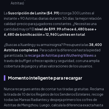
Astritas)
La
Suscripción de Lunite ($4.99)
otorga 300 Lunites al
instante + 90 Astritas diarias durante 30 días: la mejor relación
calidad-precio para jugadores constantes. ¿Necesitas una
cantidad mayor? El
nivel de $99.99 ofrece 6,480 base +
6,480 de bonificación = 12,960 Lunites en total
.
¿Buscas a Xuanling y su arma insignia? Presupuesta las
38,400
Astritas completas
. Para cubrir la diferencia hasta la piedad
garantizada, la
recarga de Astritas para Wuthering Waves
a
través de buffget ofrece rapidez y seguridad, con una amplia
cobertura de juegos y altas valoraciones de los usuarios.
Momento inteligente para recargar
Nunca recargues antes de contar tus tiradas gratuitas. Reclama
la tirada de 10 de los Regalos de los Senderos Estelares, recoge
todas las Mareas Radiantes y despeja primero los cofres de
Astritas de Mengzhou. Luego, calcula la diferencia exacta hasta