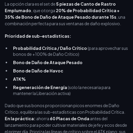
La opción clara es el set de
5 piezas de Canto de Rastro
Emplumado
, que otorga
20% de Probabilidad Crítica +
35% de Bono de Daño de Ataque Pesado durante 15s
, una
combinación perfecta para sus ventanas de daño explosivo.
Prioridad de sub-estadísticas:
Probabilidad Crítica / Daño Crítico
(para aprovechar sus
bonos de +100% de Daño Crítico)
Bono de Daño de Ataque Pesado
Bono de Daño de Havoc
ATK%
Regeneración de Energía
(solo la necesaria para
mantener la Liberación activa)
Dado que sus bonos proporcionan picos enormes de Daño
Crítico, equilibra las sub-estadísticas con Probabilidad Crítica.
En la práctica:
ahorra
60 Placas de Onda
antes del
lanzamiento para poder cultivar materiales de jefe y ecos desde
el primer día. Prioriza las líneas de crítico sobre el ATK plano; sus