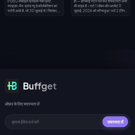
PUBG मोबाइल फ्रेंडली नेबर इवेंट,
हाँ — होन्काई स्टार रेल फेट शेयर्ड पिटी अभी
स्पाइडर-मैन: ब्रांड न्यू डे कोलैबोरेशन का
भी लाइव है। पार्ट 1 (सेबर और आर्चर) 11
स्टोरी आर्क है, जो 30 जुलाई से 1 सितंबर,
जुलाई, 2026 को लॉन्च हुआ; पार्ट 2 (रिन
2026 तक चलेगा। चैप्टर अनलॉक करने
तोहसाका और मुफ्त गिल्गामेश) वर्ज़न 4.4 में
और एक्सक्लूसिव मूवी अवतार और अवतार
24 जुलाई, 2026 को आएगा। दोनों चरणों
फ्रेम अर्जित करने के लिए थीम वाले क्वेस्ट
में एक ही पिटी काउंटर साझा किया जाता है,
पूरे करें, सीमित समय के स्पाइडर-मैन इमोट
और किसी भी वार्प इवेंट में 200 वार्प करने
के लिए 1-2 अगस्त को लॉगिन करें, और 10
पर गिल्गामेश या आर्चर के लिए एक मुफ्त
UC (पहला दैनिक स्पिन), 40 UC स्टैंडर्ड,
सिग्नेचर लाइट कोन मिलता है।
या प्रति 10-स्पिन बंडल 360 UC के लिए
स्पिन करें।
ऑफ़र के लिए सदस्यता लें
Buffget
ऑफ़र के लिए सदस्यता लें
सदस्यता लें