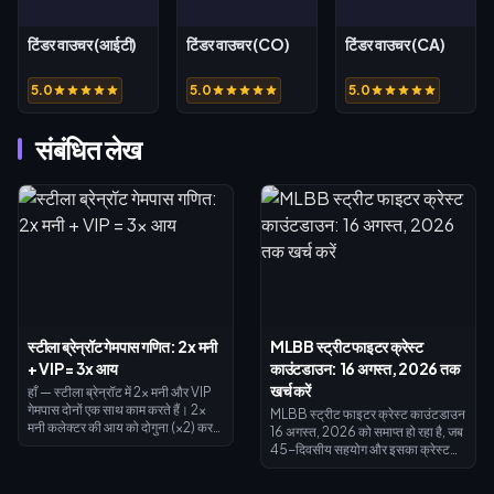
टिंडर वाउचर (आईटी)
टिंडर वाउचर (CO)
टिंडर वाउचर (CA)
5.0
5.0
5.0
संबंधित लेख
स्टीला ब्रेन्रॉट गेमपास गणित: 2x मनी
MLBB स्ट्रीट फाइटर क्रेस्ट
+ VIP = 3x आय
काउंटडाउन: 16 अगस्त, 2026 तक
खर्च करें
हाँ — स्टीला ब्रेन्रॉट में 2x मनी और VIP
गेमपास दोनों एक साथ काम करते हैं। 2x
MLBB स्ट्रीट फाइटर क्रेस्ट काउंटडाउन
मनी कलेक्टर की आय को दोगुना (×2) करता
16 अगस्त, 2026 को समाप्त हो रहा है, जब
है, VIP ×1.5 जोड़ता है, और दोनों मिलकर
45-दिवसीय सहयोग और इसका क्रेस्ट
ठीक 3x बेस इनकम—4x नहीं बनाते हैं।
एक्सचेंज शॉप बंद हो जाएगा। बिना खर्च किए
2x मनी की कीमत 119 रोबक्स है, VIP की
गए क्रेस्ट इवेंट के साथ समाप्त होने की