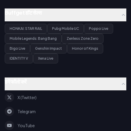
Buffget हॉट सेल्स
HONKAI: STAR RAIL
Pubg Mobile UC
Poppo Live
Mobile Legends: Bang Bang
Zenless Zone Zero
Bigo Live
Genshin Impact
Honor of Kings
IDENTITY V
Xena Live
हमें फॉलो करें
X (Twitter)
Telegram
YouTube