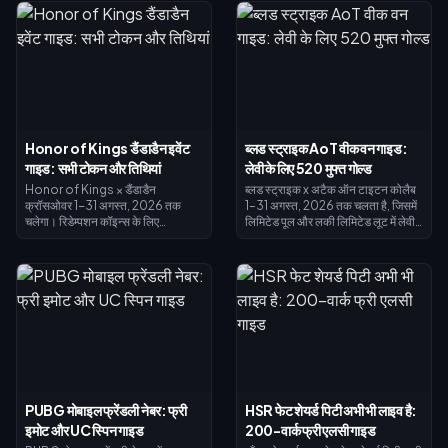
कीमत 499 है (कुल 618)। पहले 2x मनी
उम्मीद है, इसलिए अभी सब कुछ रिडीम करें:
खरीदें; एक बार जब आपकी बेस इनकम इसके
मुख्य क्रॉसओवर स्किन की कीमत 1,200
लायक हो जाए तो VIP जोड़ें।
क्रेस्ट और पेंट किए गए वेरिएंट की कीमत
200 है। इवेंट पेज पर अपना बैलेंस जांचें,
नीचे दी गई प्राथमिकता सूची का पालन करें,
और किसी भी अंतिम प्रयास के लिए 25-
डायमंड के दैनिक ड्रॉ का उपयोग करें।
Honor of Kings डैंडाडैन इवेंट
ब्लड स्ट्राइक AoT वीक वन गाइड:
गाइड: सभी टोकन और तिथियां
लेवी के लिए 520 मुफ्त गोल्ड
Honor of Kings × डैंडाडैन
ब्लड स्ट्राइक x अटैक ऑन टाइटन कोलैब
क्रॉसओवर 1-31 अगस्त, 2026 तक
1–31 अगस्त, 2026 तक चलता है, जिसमें
चलेगा। रिडेम्पशन कॉइन्स के लिए
लिमिटेड पूल और लकी लिमिटेड लूट में लेवी
इन्वेस्टिगेशन विंडो में UFO साइट्स की
एकरमैन स्किन शामिल हैं। स्प्लैशफेस्ट
खोज करें, दाजी की मुफ्त मोमो अयासे एपिक
स्ट्राइक पास (15 जुलाई – 14 अगस्त,
स्किन के पीछे की मुद्रा—रेइरीोकू कॉइन्स के
2026) अधिकतम स्तर पर 520 गोल्ड
लिए दैनिक मिशन पूरे करें। स्पिरिचुअल पावर
रिफंड करता है — जो एलीट पास या लेवी को
अवेकनिंग 7 अगस्त को मोज़ी की जिजी
पाने के लिए पर्याप्त है। यह ब्लड स्ट्राइक
स्किन के साथ खुलेगा, और हर एक्सचेंज 31
AoT वीक वन गाइड आपको बताती है कि
अगस्त को बंद हो जाएगा।
मुफ्त गोल्ड कैसे इकट्ठा करें, कोड कैसे
रिडीम करें, और रिफंड का सही समय कैसे चुनें
ताकि लेवी आपको लगभग मुफ्त में मिले।
PUBG मोबाइल फ्रेंडली नेबर: फ्री
HSR फेट शेयर्ड पिटी अभी भी लाइव है:
इमोट और UC स्पिन गाइड
200-वार्क फ्री एलसी गाइड