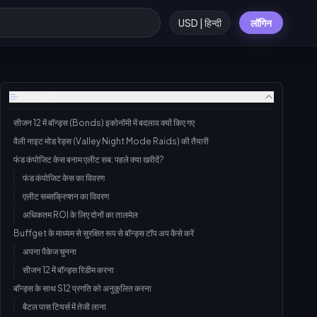
USD | हिन्दी
लॉगिन
विषय-सूची
सीजन 12 में बॉन्ड्स (Bonds) इकोनॉमी में बदलाव क्यों किए गए
वैली नाइट मोड रेड्स (Valley Night Mode Raids) की तैयारी
फंड कंपोजिट केस बनाम एलीट सब: पहले क्या खरीदें?
फंड कंपोजिट केस का विवरण
एलीट सब्सक्रिप्शन का विवरण
अधिकतम ROI के लिए दोनों का तालमेल
Buffget के माध्यम से सुरक्षित रूप से बॉन्ड्स टॉप अप कैसे करें
अपना पैकेज चुनना
सीजन 12 में बॉन्ड्स रिडीम करना
बॉन्ड्स के साथ S12 प्रगति को अनुकूलित करना
बैटल पास टियर्स में तेजी लाना