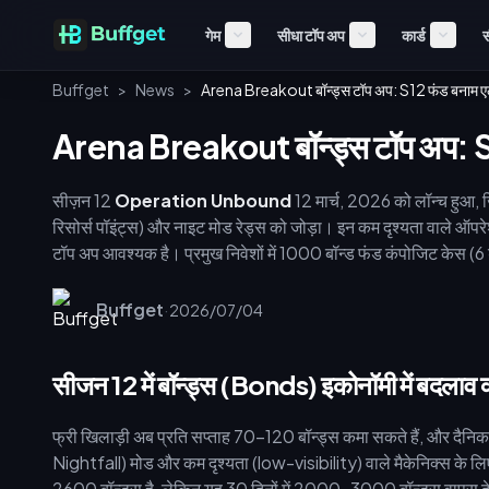
गेम
सीधा टॉप अप
कार्ड
स
Buffget
>
News
>
Arena Breakout बॉन्ड्स टॉप अप: S12 फंड बनाम ए
Arena Breakout बॉन्ड्स टॉप अप: S
सीज़न 12
Operation Unbound
12 मार्च, 2026 को लॉन्च हुआ, 
रिसोर्स पॉइंट्स) और नाइट मोड रेड्स को जोड़ा। इन कम दृश्यता वाले ऑप
टॉप अप आवश्यक है। प्रमुख निवेशों में 1000 बॉन्ड फंड कंपोजिट केस (6 
ग्रिड्स) शामिल हैं। अपने टैक्टिकल लोडआउट तैयार करें और प्रीमियम करे
Buffget
·
2026/07/04
सीजन 12 में बॉन्ड्स (Bonds) इकोनॉमी में बदलाव क्
फ्री खिलाड़ी अब प्रति सप्ताह 70-120 बॉन्ड्स कमा सकते हैं, और दैन
Nightfall) मोड और कम दृश्यता (low-visibility) वाले मैकेनिक्स के ल
2600 बॉन्ड्स है, लेकिन यह 30 दिनों में 2000-3000 बॉन्ड्स वापस दे