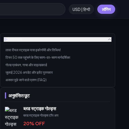
USD | हिन्दी
लॉगिन
विषय-सूची
लावा रीयल स्ट्राइक पास इकोनॉमी और तिथियां
टियर 50 तक पहुंचने के लिए चरण-दर-चरण मार्गदर्शिका
गोल्ड प्रबंधन, गाचा और वाइल्डकार्ड
जुलाई 2026 अपडेट और इवेंट पुरस्कार
अक्सर पूछे जाने वाले प्रश्न (FAQ)
अनुशंसित छूट
ब्लड स्ट्राइक गोल्ड्स
ब्लड स्ट्राइक गोल्ड्स टॉप अप
20% OFF