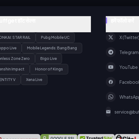
uffget हॉट सेल्स
हमें फॉलो करें
X (Twitter
ONKAI: STAR RAIL
Pubg Mobile UC
oppo Live
Mobile Legends: Bang Bang
Telegram
enless Zone Zero
Bigo Live
YouTube
enshin Impact
Honor of Kings
ENTITY V
Xena Live
Faceboo
WhatsAp
service@bu