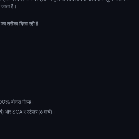
र जाता है।
र 100% बोनस गोल्ड।
ार्च) और SCAR स्टेलर (6 मार्च)।