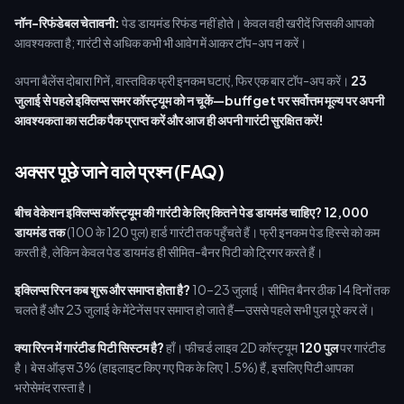
नॉन-रिफंडेबल चेतावनी:
पेड डायमंड रिफंड नहीं होते। केवल वही खरीदें जिसकी आपको
आवश्यकता है; गारंटी से अधिक कभी भी आवेग में आकर टॉप-अप न करें।
अपना बैलेंस दोबारा गिनें, वास्तविक फ्री इनकम घटाएं, फिर एक बार टॉप-अप करें।
23
जुलाई से पहले इक्लिप्स समर कॉस्ट्यूम को न चूकें—buffget पर सर्वोत्तम मूल्य पर अपनी
आवश्यकता का सटीक पैक प्राप्त करें और आज ही अपनी गारंटी सुरक्षित करें!
अक्सर पूछे जाने वाले प्रश्न (FAQ)
बीच वेकेशन इक्लिप्स कॉस्ट्यूम की गारंटी के लिए कितने पेड डायमंड चाहिए?
12,000
डायमंड तक
(100 के 120 पुल) हार्ड गारंटी तक पहुँचते हैं। फ्री इनकम पेड हिस्से को कम
करती है, लेकिन केवल पेड डायमंड ही सीमित-बैनर पिटी को ट्रिगर करते हैं।
इक्लिप्स रिरन कब शुरू और समाप्त होता है?
10–23 जुलाई। सीमित बैनर ठीक 14 दिनों तक
चलते हैं और 23 जुलाई के मेंटेनेंस पर समाप्त हो जाते हैं—उससे पहले सभी पुल पूरे कर लें।
क्या रिरन में गारंटीड पिटी सिस्टम है?
हाँ। फीचर्ड लाइव 2D कॉस्ट्यूम
120 पुल
पर गारंटीड
है। बेस ऑड्स 3% (हाइलाइट किए गए पिक के लिए 1.5%) हैं, इसलिए पिटी आपका
भरोसेमंद रास्ता है।