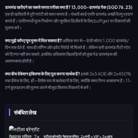
डायमंड खरीदने का सबसे सस्ता तरीका क्या है?
13,000-डायमंड पैक (SGD 76.23)
एक ही खरीदारी में पूरी गारंटी को कवर करता है। मंथली कार्ड प्रति डायमंड अच्छी वैल्यू प्रदान
करते हैं। प्रतिस्पर्धी मूल्य निर्धारण और सुरक्षित डिलीवरी के लिए buffget पर विकल्पों की
तुलना करें।
क्या मुझे कॉस्ट्यूम मुफ्त में मिल सकता है?
आंशिक रूप से—डेली क्वेस्ट 1,000 डायमंड/
दिन तक देते हैं, साथ ही लॉगिन और इवेंट रिवॉर्ड भी मिलते हैं। लेकिन फ्री डायमंड पिटी स्टेप
को ट्रिगर नहीं कर सकते, इसलिए अधिकांश खिलाड़ियों को कुछ पेड डायमंड्स की
आवश्यकता होती है।
क्या बीच वेकेशन इक्लिप्स के लिए पुल करना सार्थक है?
इसके 3x3 AOE और 2x450%
तक डैमेज के लिए, हाँ—विशेष रूप से कलेक्टरों के लिए, क्योंकि समर रिरन असामान्य हैं। 11-
टर्न कूलडाउन की तुलना अपने मौजूदा क्लियर विकल्पों से करें।
संबंधित लेख
स्टीला ब्रेन्रॉट गेमपास गणित: 2x मनी + VIP = 3x आय