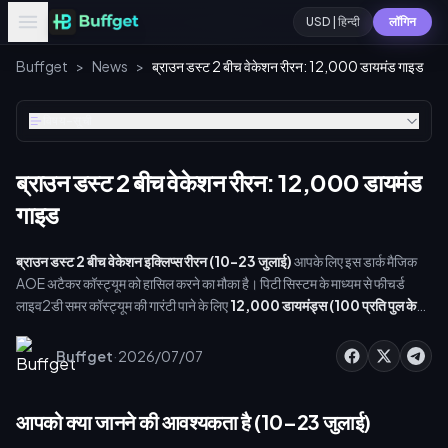
USD | हिन्दी
लॉगिन
Buffget
>
News
>
ब्राउन डस्ट 2 बीच वेकेशन रीरन: 12,000 डायमंड गाइड
विषय-सूची
ब्राउन डस्ट 2 बीच वेकेशन रीरन: 12,000 डायमंड
गाइड
ब्राउन डस्ट 2 बीच वेकेशन इक्लिप्स रीरन (10-23 जुलाई)
आपके लिए इस डार्क मैजिक
AOE अटैकर कॉस्ट्यूम को हासिल करने का मौका है। पिटी सिस्टम के माध्यम से फीचर्ड
लाइव2डी समर कॉस्ट्यूम की गारंटी पाने के लिए
12,000 डायमंड्स (100 प्रति पुल के
हिसाब से 120 पुल)
की आवश्यकता होती है। बीच वेकेशन 11-टर्न के कूलडाउन पर 3x3
क्षेत्र में 2x450% तक का डैमेज देता है। नीचे दी गई है: सटीक डायमंड गणना, मुफ्त आय
·
Buffget
2026/07/07
के स्रोत, और आपकी गारंटी पाने का सबसे सस्ता तरीका।
आपको क्या जानने की आवश्यकता है (10–23 जुलाई)