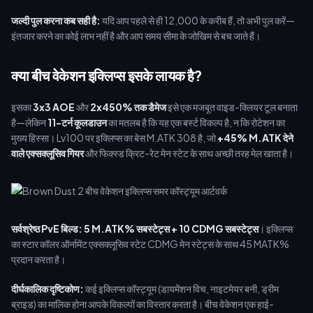
जल्दी पुल करना कब सही है:
यदि आप पहले से ही 12,000 के करीब हैं, तो अभी पुल करें—
इंतजार करने का कोई लाभ नहीं है और आप समय सीमा के जोखिम से बच जाते हैं।
क्या बीच वेकेशन इक्लिप्स इसके लायक है?
इसका
3x3 AOE
और
2x450% तक डैमेज
इसे एक मजबूत वाइड-क्लियर टूल बनाता
है—लेकिन
11-टर्न कूलडाउन
का मतलब है कि यह एक बर्स्ट विकल्प है, न कि रोटेशन का
मुख्य हिस्सा। Lv100 पर इक्लिप्स का बेस M.ATK 308 है, जो
+45% M.ATK देने
वाले एक्सक्लूसिव गियर
और फिक्स्ड क्रिट-रेट मेन स्टेट के साथ अच्छी तरह मेल खाता है।
सर्वश्रेष्ठ PvE बिल्ड:
5 M.ATK% सबस्टेट्स + 10 CDMG सबस्टेट्स
। इक्लिप्स
का स्टार कॉलर ऑर्नामेंट एक्सक्लूसिव स्टेट CDMG मेन स्टेट्स के साथ 45 MATK%
प्रदान करता है।
दीर्घकालिक दृष्टिकोण:
कई इक्लिप्स कॉस्ट्यूम (डायमेंशन विच, नाइटमेयर बनी, ड्रीम
ब्राइड) का मालिक होना आपके विकल्पों का विस्तार करता है। बीच वेकेशन एक हाई-