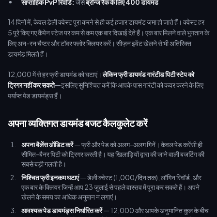
साप्ताहिक PvP रिवॉर्ड:
जैसे
ब्रॉन्ज रैंक के लिए 400 डायमंड
14 दिनों में, केवल डेली क्वेस्ट पूरा करने से ही कई हजार डायमंड जमा हो जाते हैं। क्वेस्ट हर
5 पूरे किए गए कैंपेन स्टेज पर कम से कम एक बार दिखाई देते हैं। एक बार मिलने वाले भुगतान के
लिए अन-रन चैप्टर और टॉवर फ्लोर क्लियर करें। सीज़न इवेंट खेलने से भी अतिरिक्त
डायमंड मिलते हैं।
12,000 में से हर फ्री डायमंड को घटाएं।
लेकिन फ्री डायमंड गारंटीड पिटी स्टेप को
ट्रिगर नहीं कर सकते
—इसलिए सुनिश्चित करें कि आपके पास गारंटी को कवर करने के लिए
पर्याप्त पेड डायमंड्स हैं।
अपना व्यक्तिगत डायमंड बजट कैलकुलेट करें
अपना बैलेंस ऑडिट करें
— फ्री और पेड को अलग-अलग गिनें। केवल पेड करेंसी ही
सीमित-बैनर पिटी को ट्रिगर करती है। यह खिलाड़ियों द्वारा की जाने वाली बजटिंग की
सबसे बड़ी गलती है।
निश्चित फ्री इनकम घटाएं
— डेली क्वेस्ट (1,000/दिन तक), लॉगिन रिवॉर्ड, और
एक बार के क्लियर जिन्हें आप 23 जुलाई से पहले वास्तव में पूरा कर सकते हैं। अपने
खेलने के समय का अधिक अनुमान न लगाएं।
आवश्यक पेड डायमंड्स निर्धारित करें
— 12,000 और आपके अनुमानित कुल के बीच