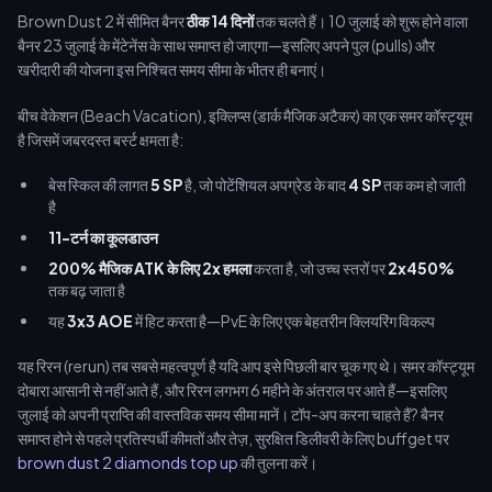
Brown Dust 2 में सीमित बैनर
ठीक 14 दिनों
तक चलते हैं। 10 जुलाई को शुरू होने वाला
बैनर 23 जुलाई के मेंटेनेंस के साथ समाप्त हो जाएगा—इसलिए अपने पुल (pulls) और
खरीदारी की योजना इस निश्चित समय सीमा के भीतर ही बनाएं।
बीच वेकेशन (Beach Vacation), इक्लिप्स (डार्क मैजिक अटैकर) का एक समर कॉस्ट्यूम
है जिसमें जबरदस्त बर्स्ट क्षमता है:
बेस स्किल की लागत
5 SP
है, जो पोटेंशियल अपग्रेड के बाद
4 SP
तक कम हो जाती
है
11-टर्न का कूलडाउन
200% मैजिक ATK के लिए 2x हमला
करता है, जो उच्च स्तरों पर
2x450%
तक बढ़ जाता है
यह
3x3 AOE
में हिट करता है—PvE के लिए एक बेहतरीन क्लियरिंग विकल्प
यह रिरन (rerun) तब सबसे महत्वपूर्ण है यदि आप इसे पिछली बार चूक गए थे। समर कॉस्ट्यूम
दोबारा आसानी से नहीं आते हैं, और रिरन लगभग 6 महीने के अंतराल पर आते हैं—इसलिए
जुलाई को अपनी प्राप्ति की वास्तविक समय सीमा मानें। टॉप-अप करना चाहते हैं? बैनर
समाप्त होने से पहले प्रतिस्पर्धी कीमतों और तेज़, सुरक्षित डिलीवरी के लिए buffget पर
brown dust 2 diamonds top up
की तुलना करें।