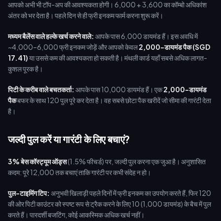
आपको अभी भी टॉप-अप की आवश्यकता होगी। 6,000 + 3,600 का कॉम्बो अधिकांश
अंतर को भर देता है। पहले दिन से ही फ्री इनकम फार्म करना शुरू करें।
मध्यम बैलेंस वाले हल्के खर्च करने वाले:
आपके पास 6,000 डायमंड हैं। इस अवधि में
~4,000–6,000 फ्री इनकम जोड़ें और आपको केवल
2,000-डायमंड पैक (SGD
17.41)
या उससे कम की आवश्यकता हो सकती है। मंथली कार्ड यहाँ सबसे अधिक लागत-
कुशल पूरक है।
पिटी के करीब वाले बचतकर्ता:
आपके पास 10,000 डायमंड हैं। एक
2,000-डायमंड
पैक
बफर के साथ 120 पुल पूरे कर देता है। वह सबसे छोटा पैक खरीदें जो सीमा की गारंटी देता
है।
जल्दी पुल करें या गारंटी के लिए बचाएं?
3% बेस कॉस्ट्यूम ऑड्स
(1.5% फीचर्ड) पर, जल्दी पुल करना एक जुआ है। अनुशासित
कदम: पूरे 12,000 तक बचाएं ताकि गारंटी पर कभी संदेह न हो।
पुल-टाइमिंग टिप:
अनुभवी खिलाड़ी पहले दिनों में फ्री इनकम का उपयोग करते हैं, फिर 120
की ओर पिटी काउंटर को स्पष्ट रूप से ट्रैक करने के लिए 10 (1,000 डायमंड) के बैच में पुल
करते हैं। पारदर्शी बजटिंग, कोई आकस्मिक अधिक खर्च नहीं।