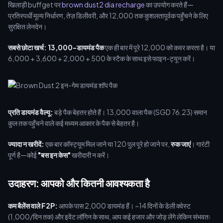
खिलाड़ी buffget पर
brown dust2 dia recharge
का उपयोग करते हैं—
प्रतिस्पर्धी मूल्य निर्धारण, तेज़ डिलीवरी, और 12,000 तक कुशलतापूर्वक पहुँचने के लिए
सुरक्षित लेनदेन।
सबसे छोटा खर्च:
13,000-डायमंड पैक
एक ही बार में पूरे 12,000 को कवर करता है। या
6,000 + 3,600 + 2,000 + 500 के स्टैक के साथ इसे फाइन-ट्यून करें।
प्रति डायमंड वैल्यू:
बड़े पैक बेहतर होते हैं। 13,000 वाला पैक (SGD 76.23) समान
कुल तक पहुँचने वाले कई मध्यम आकार के पैक से बेहतर है।
ज्यादा न खरीदें:
एक बार कॉस्ट्यूम मिल जाने या 120 पुल पूरे हो जाने पर,
रुक जाएं
। गारंटी
पूर्ण है—कोई
"बस इन केस"
खरीदारी न करें।
उदाहरण: आपको और कितनी आवश्यकता है
कम बैलेंस वाले F2P:
आपके पास 2,000 डायमंड हैं। ~14 दिनों के डेली क्वेस्ट
(1,000/दिन तक) और इवेंट लॉगिन के साथ, आप कई हजार और जोड़ लेंगे लेकिन संभवतः