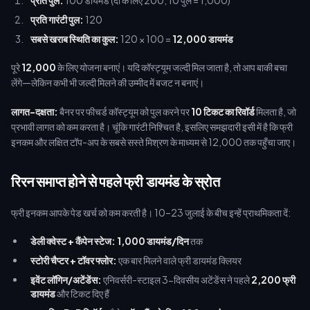
प्रति पुल:
100 डायमंड (दो के लिए 200; 10 पुल = 1,000)
प्रति गारंटी पुल:
120
सबसे खराब स्थिति का कुल:
120 × 100 =
12,000 डायमंड
पूरे
12,000
के लिए योजना बनाएं। यदि कॉस्ट्यूम जल्दी मिल जाता है, तो आप बाकी बचा
लेंगे—लेकिन कभी भी जल्दी मिलने की उम्मीद में बजट न बनाएं।
लागत-दक्षता:
बैनर पर फीचर्ड कॉस्ट्यूम को पुल करने पर
10 टिकट का रिवॉर्ड
मिलता है, जो
प्रभावी लागत को कम करता है। चूंकि गारंटी निश्चित है, इसलिए समझदारी इसी में है कि फ्री
इनकम और लक्षित टॉप-अप के सबसे सस्ते मिश्रण के माध्यम से 12,000 तक पहुँचा जाए।
रिरन समाप्त होने से पहले फ्री डायमंड के स्रोत
फ्री इनकम आपके पेड खर्च को कम करती है। 10–23 जुलाई के बीच इन्हें प्राथमिकता दें:
डेली क्वेस्ट + कैंपेन स्टेज:
1,000 डायमंड/दिन
तक
स्टोरी चैप्टर + टॉवर फ्लोर:
एक बार मिलने वाले फ्री डायमंड क्लियर
इवेंट लॉगिन/अटेंडेंस:
एनिवर्सरी-स्टाइल 3-दिवसीय अटेंडेंस ने पहले
2,200 फ्री
डायमंड
और टिकट दिए हैं