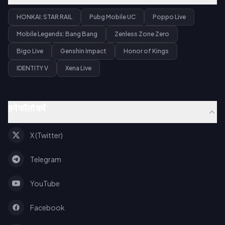
HONKAI: STAR RAIL
Pubg Mobile UC
Poppo Live
Mobile Legends: Bang Bang
Zenless Zone Zero
Bigo Live
Genshin Impact
Honor of Kings
IDENTITY V
Xena Live
हमें फॉलो करें
X (Twitter)
Telegram
YouTube
Facebook