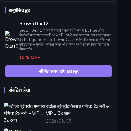
buffget सबसे अधिक लागत प्रभावी विकल्प क्यों है
अनुशंसित छूट
स्टेप-बाय-स्टेप खरीदारी गाइड
स्टेप-बाय-स्टेप पोटेंशियल अनकैपिंग प्रक्रिया
Brown Dust2
सामग्री आवश्यकताएं और फार्मिंग
Brown Dust 2 के एक विश्वसनीय प्रदाता के रूप में, Buffget तेज़
टियर्स ऑफ द गॉडेस का प्रबंधन
डिलीवरी के साथ तत्काल Brown Dust 2 डायमंड्स टॉप-अप प्रदान करता
है। Buffget के माध्यम से Brown Dust 2 करेंसी रिचार्ज पर 60% तक
उन्नत संसाधन प्रबंधन और होर्डिंग
की छूट पाएं—सुरक्षित, सुविधाजनक, और दुनिया भर के हजारों खिलाड़ियों द्वारा
समर 2026 बैनर शेड्यूल
विश्वसनीय।
10% OFF
मुफ्त डायमंड आय को अधिकतम करना
अक्सर पूछे जाने वाले प्रश्न (FAQ)
सीमित समय टॉप अप छूट
अंतिम निर्णय और अगले कदम
संबंधित लेख
स्टीला ब्रेन्रॉट गेमपास गणित: 2x मनी +
VIP = 3x आय
2026/08/05