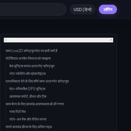
USD | हिन्दी
लॉगिन
विषय-सूची
समर Live2D कॉस्ट्यूम मेटा पर हावी क्यों हैं
पोटेंशियल अनकैप सिस्टम को समझना
बेस यूनिट्स बनाम अल्टरनेट कॉस्ट्यूम
स्टेट स्केलिंग और ब्रेकपॉइंट्स
प्राथमिकता देने के लिए शीर्ष समर अल्टरनेट कॉस्ट्यूम
मेटा-परिभाषित DPS यूनिट्स
आवश्यक सपोर्ट, हीलर और टैंक
समर बैनर के लिए डायमंड आवश्यकताओं की गणना
गाचा पिटी मैथ
स्टेप-अप पैक और रीरोल लागत
सस्ते डायमंड डील्स के लिए अंतिम गाइड