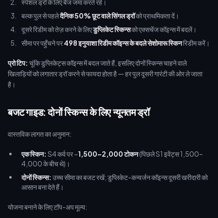
स्पेशल ड्रॉ के लिए बैज जमा करते रहें।
बल्क पुल से पहले
दैनिक 50% छूट वाले सिंगल ड्रॉ
को प्राथमिकता दें।
दूसरे रिडीम को तेज़ करने के लिए
डुप्लिकेट स्किन्स
को एक्सचेंज कॉइन्स में बदलें।
सीमा पर पहुँचने पर
498 इनुयाशा रिडीम कॉइन्स के बदले सेशोमारू स्किन
रिडीम करें।
प्रो टिप:
चूंकि डुप्लिकेट्स कॉइन्स में बदल जाते हैं, इसलिए दोनों स्किन्स चाहने वाले
खिलाड़ियों को लगातार ड्रॉ करने से फायदा होता है — हर पुल दूसरी गारंटी की ओर ले जाता
है।
बजट गाइड: दोनों स्किन्स के लिए न्यूनतम ड्रॉ
वास्तविक लागत का अनुमान:
एक स्किन:
S4 कर्व पर ~
1,500–2,000 टोकन
(पिछले S1 इवेंट्स 1,500–
4,000 के बीच थे)।
दोनों स्किन्स:
उच्च सीमा का बजट रखें; डुप्लिकेट-कन्वर्जन कॉइन्स दूसरी खरीदारी को
आसान बना देते हैं।
योजना बनाने के लिए टॉप-अप मूल्य: