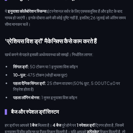
ये
इनुयाशा कोलैबोरेशन स्किन्स
इंटरनेशनल सर्वर के लिए एक्सक्लूसिव हैं और इवेंट के बाद
गायब हो जाएंगी। इनके दोबारा आने की कोई पुष्टि नहीं है, इसलिए 26 जुलाई को अंतिम समय
सीमा मानकर चलें।
'प्रेशियस विश ड्रॉ' मैकेनिक्स कैसे काम करते हैं
खर्च करने से पहले इसकी अर्थव्यवस्था को समझें। निर्धारित लागत:
सिंगल ड्रॉ:
50 टोकन या 1 इनुयाशा विश कॉइन
10-पुल:
475 टोकन (थोड़ी बल्क छूट)
पहला दैनिक सिंगल ड्रॉ:
25 टोकन वाउचर (50% छूट, 5:00 UTC±0 पर
रिफ्रेश होता है)
पहला लॉगिन बोनस:
1 मुफ्त इनुयाशा विश कॉइन
बैज और स्पेशल ड्रॉ सिस्टम
हर ड्रॉ पर आपको
1 बैज
मिलता है।
4 बैज
पूरे होने पर
1 स्पेशल ड्रॉ
ट्रिगर होता है, जिसमें
इनुयाशा रिडीम कॉइन्स या रैंडम स्किन मिलती है। यदि आपको
डुप्लिकेट
स्किन मिलती है, तो