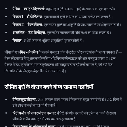
पैसिव – क्वाइट व्हिस्पर्स:
बकुसाइगा (Bakusaiga) के आकार का एक हरा स्लैश।
स्किल 1 – शैडो स्टिंग्स:
एक चमकते कुत्ते के सिर का आकार प्रोजेक्ट करता है।
स्किल 2 – बैरन लैंड्स:
एक सफेद कुत्ते की आकृति के साथ गहरा नीला क्षेत्र बनाता है।
अल्टीमेट – डेथ डिसेंड्स:
एक सफेद जानवर की छवि लक्ष्य का पीछा करती है।
रिकॉल:
अंधेरी जगह में भूतिया आकृतियाँ प्रकट होती हैं।
सीमा यी एक
मिड-लेन मैज
के रूप में मजबूत ज़ोन कंट्रोल और बर्स्ट पोक के साथ चमकते हैं —
बैरन लैंड्स का विजुअल उनके एरिया-डिनियल प्लेस्टाइल को और मजबूत करता है। इस
पैकेज में डेथ एनिमेशन, माउंट इफेक्ट्स और माइलस्टोन ट्रैकर्स शामिल हैं, जो इसे मैज
खिलाड़ियों के लिए एक बेहतरीन स्किन बनाता है।
सीमित ड्रॉ के दौरान बचने योग्य सामान्य गलतियाँ
दैनिक छूट छोड़ना:
25-टोकन वाला पहला दैनिक ड्रॉ बहुत फायदेमंद है। 30 दिनों में
इसे छोड़ना बड़ी बचत को गंवाना है।
पिटी फ्लोर को नजरअंदाज करना:
498 की ओर प्रगति को ट्रैक न करने से समय
सीमा के करीब घबराहट में खर्च करना पड़ सकता है।
बिना योजना के अधिक खर्च करना:
पहले अपना बजट तय करें। प्रति स्किन