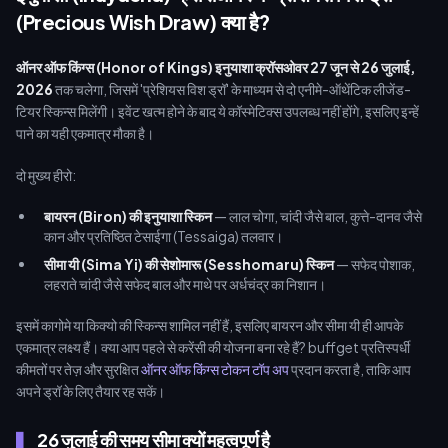
(Precious Wish Draw) क्या है?
ऑनर ऑफ किंग्स (Honor of Kings) इनुयाशा क्रॉसओवर
27 जून से 26 जुलाई,
2026
तक चलेगा, जिसमें 'प्रेशियस विश ड्रॉ' के माध्यम से दो एनीमे-ऑथेंटिक लीजेंड-
टियर स्किन्स मिलेंगी। इवेंट खत्म होने के बाद ये कॉस्मेटिक्स उपलब्ध नहीं होंगे, इसलिए इन्हें
पाने का यही एकमात्र मौका है।
दो मुख्य हीरो:
बायरन (Biron) की इनुयाशा स्किन
— लाल चोगा, चांदी जैसे बाल, कुत्ते-दानव जैसे
कान और प्रतिष्ठित टेसाईगा (Tessaiga) तलवार।
सीमा यी (Sima Yi) की सेशोमारू (Sesshomaru) स्किन
— सफेद पोशाक,
लहराते चांदी जैसे सफेद बाल और माथे पर अर्धचंद्र का निशान।
इसमें कागोमे या किक्यो की स्किन्स शामिल नहीं हैं, इसलिए बायरन और सीमा यी ही आपके
एकमात्र लक्ष्य हैं। क्या आप पहले से करेंसी की योजना बना रहे हैं? buffget प्रतिस्पर्धी
कीमतों पर तेज़ और सुरक्षित
ऑनर ऑफ किंग्स टोकन टॉप अप
प्रदान करता है, ताकि आप
अपने ड्रॉ के लिए तैयार रह सकें।
26 जुलाई की समय सीमा क्यों महत्वपूर्ण है