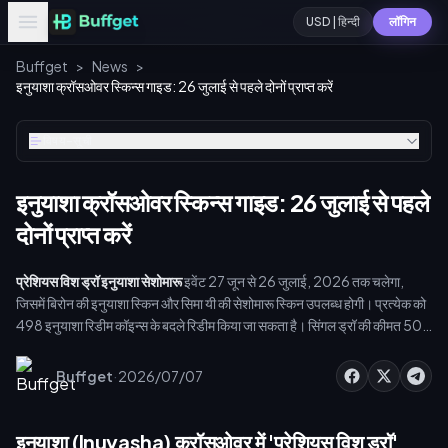
USD | हिन्दी
लॉगिन
Buffget
>
News
>
इनुयाशा क्रॉसओवर स्किन्स गाइड: 26 जुलाई से पहले दोनों प्राप्त करें
विषय-सूची
इनुयाशा क्रॉसओवर स्किन्स गाइड: 26 जुलाई से पहले
दोनों प्राप्त करें
प्रेशियस विश ड्रॉ इनुयाशा सेशोमारू
इवेंट 27 जून से 26 जुलाई, 2026 तक चलेगा,
जिसमें बिरोन की इनुयाशा स्किन और सिमा यी की सेशोमारू स्किन उपलब्ध होगी। प्रत्येक को
498 इनुयाशा रिडीम कॉइन्स के बदले रिडीम किया जा सकता है। सिंगल ड्रॉ की कीमत 50
टोकन (10-पुल: 475) है, जिसमें प्रतिदिन का पहला ड्रॉ 25 टोकन वाउचर पर रियायती
दर पर उपलब्ध है। प्रति स्किन लगभग 1,500–2,000 टोकन का बजट रखें। ये दोनों
·
Buffget
2026/07/07
इंटरनेशनल सर्वर एक्सक्लूसिव हैं — जो 26 जुलाई के बाद हमेशा के लिए चले जाएंगे।
इनुयाशा (Inuyasha) क्रॉसओवर में 'प्रेशियस विश ड्रॉ'