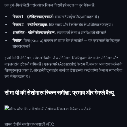
एक पूर्ण-फिडेलिटी क्रॉसओवर स्किन जिसमें इफेक्ट्स का पूरा पैकेज है:
स्किल 1 – इलेक्ट्रिफाइंग चार्ज:
बायरन टेसाईगा लिए आगे बढ़ता है।
स्किल 2 – स्टॉर्म स्ट्राइक:
विंड स्कार और बैकलेश वेव के ऑथेंटिक इफेक्ट्स।
अल्टीमेट – फोर्स फील्ड सप्रेशन:
लाल ऊर्जा के साथ अंतरिक्ष को चीरता है।
रिकॉल:
किरा (Kirara) बायरन को वापस बेस ले जाती है — यह प्रशंसकों के लिए एक
शानदार पल है।
इसमें मेमोरी एनिमेशन, स्पेशल रिकॉल, डेथ एनिमेशन, स्पिरिचुअल पेट माउंट एनिमेशन और
माइलस्टोन ट्रैकर्स शामिल हैं। एक हत्यारे (Assassin) के रूप में, बायरन आक्रामक खेल के
लिए पुरस्कृत करता है, और इलेक्ट्रिफाइंग चार्ज का डैश उसके बर्स्ट कॉम्बो के साथ स्वाभाविक
रूप से मेल खाता है।
सीमा यी की सेशोमारू स्किन समीक्षा: प्रभाव और गेमप्ले वैल्यू
शायद दोनों में सबसे प्रभावशाली VFX: