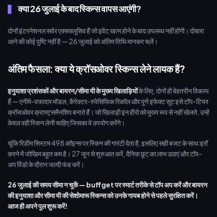
क्या 26 जुलाई के बाद स्किन्स वापस आएंगी?
दोनों इंटरनेशनल सर्वर एक्सक्लूसिव हैं जो इवेंट खत्म होने के बाद उपलब्ध नहीं होंगी। दोबारा
आने की कोई पुष्टि नहीं है — 26 जुलाई को अंतिम तिथि मानकर चलें।
अंतिम फैसला: क्या ये क्रॉसओवर स्किन्स लेने लायक हैं?
इनुयाशा प्रशंसकों और बायरन/सीमा यी के मुख्य खिलाड़ियों
के लिए, दोनों ही बेहतरीन विकल्प
हैं — एनीमे-वफादार मॉडल, कैरेक्टर-स्पेसिफिक रिकॉल और पूर्ण इफेक्ट सूट इसे टॉप-टियर
क्रॉसओवर क्राफ्ट्समैनशिप बनाते हैं। जो खिलाड़ी इन हीरो को मुख्य रूप से नहीं खेलते, उन्हें
केवल वही स्किन लेनी चाहिए जिसका वे उपयोग करेंगे।
चूंकि रिडीम सिस्टम 498 कॉइन्स पर स्किन की गारंटी देता है, इसलिए सही बजट के साथ ड्रॉ
करने में जोखिम बहुत कम है। 27 जून से शुरुआत करें, दैनिक छूट का लाभ उठाएं और टॉप-
अप विंडो के दौरान जल्दी फंड करें।
26 जुलाई की समय सीमा न चूकें — buffget पर स्मार्ट तरीके से टॉप अप करें और बायरन
की इनुयाशा और सीमा यी की सेशोमारू स्किन्स को उनके गायब होने से पहले सुरक्षित करें।
आज ही अपने पुल शुरू करें!