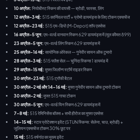
10 अप्रैल:
नियोबीस्ट स्किन की वापसी — ब्रोडी, फारसा, लिंग
12 अप्रैल–3 मई:
515 कार्निवल पार्टी + प्रोमो डायमंड्स के लिए टोकन एक्सचेंज
12 अप्रैल–23 मई:
515 एम-डिपो (M-Depot) शॉप एक्सेस
16 अप्रैल–5 जून:
एम-वर्ल्ड वानवान स्किन 629 डायमंड्स में (मूल कीमत 899)
23 अप्रैल–5 जून:
एम-वर्ल्ड लिंग स्किन 629 डायमंड्स में
25 अप्रैल–16 मई:
सायोनिक ओरेकल — गुनेवीर सायन ऑफ टुमारो
28 अप्रैल–3 मई:
515 फ्लैश सेल — चुनिंदा स्किन्स 1 डायमंड में
29 अप्रैल–15 मई:
मुफ्त जिलॉन्ग स्टॉर्म राइडर स्किन
30 अप्रैल–23 मई:
515 ट्रॉफी बैटल
30 अप्रैल–2 मई और 14–16 मई:
मुफ्त गुनेवीर सायन ऑफ टुमारो टोकन
30 अप्रैल–2 मई:
मुफ्त 515 गाचा टोकन
30 अप्रैल–5 जून:
एम-वर्ल्ड यिन स्किन 629 डायमंड्स में
7–8 मई:
515 रेमिनिसेंस बॉक्स + सभी हीरोज का मुफ्त एक्सेस
14–15 मई:
स्टार प्रोटेक्शन इवेंट (STUN स्किन्स: सेलेना, चाउ, ब्रोडी) +
जूलियन एक्सचेंज टोकन 30% छूट पर
15 मई:
515 वर्षगांठ का मुख्य इवेंट