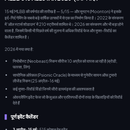
15 मई MLBB की वर्षगांठ की तारीख है — 5/15 — और मूनटन (Moonton) ने इसके
इर्द-गिर्द गेमिंग के सबसे बड़े वार्षिक उत्सवों में से एक का निर्माण किया है। 2022 के संस्करण
में 'ऑल स्टार्स शोडाउन' में 210 स्ट्रीमर्स शामिल थे। 2026 का संस्करण और भी बड़ा होने
वाला है, जिसमें किसी भी पिछले वर्ष की तुलना में अधिक रिवॉर्ड फेज और मुफ्त-रिवॉर्ड का
कैलेंडर शामिल है।
2026 में नया क्या है:
नियोबीस्ट (Neobeast) स्किन सीरीज 10 अप्रैल को वापस आ रही है (ब्रोडी,
फारसा, लिंग)
सायोनिक ओरेकल (Psionic Oracle) के माध्यम से गुनेवीर सायन ऑफ टुमारो
लीजेंड स्किन (25 अप्रैल–16 मई)
कई मुफ्त-रिवॉर्ड विंडो जिनमें जीरो डायमंड्स की आवश्यकता है
ओवरलैपिंग इवेंट फेज जो कैजुअल और प्रतिस्पर्धी दोनों तरह के खिलाड़ियों को रिवॉर्ड
देते हैं
पूर्ण इवेंट कैलेंडर
3 अप्रैल–15 मई:
515 स्पेशल वेब इवेंट