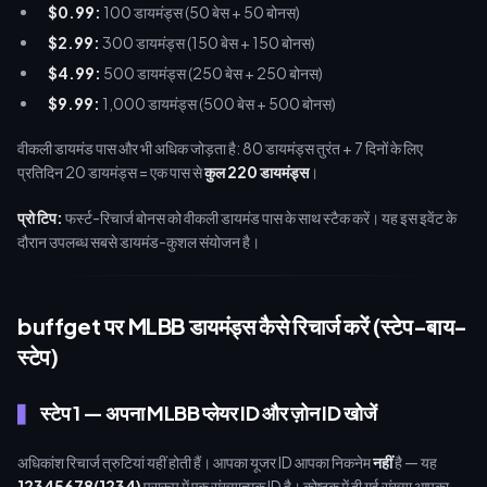
$0.99:
100 डायमंड्स (50 बेस + 50 बोनस)
$2.99:
300 डायमंड्स (150 बेस + 150 बोनस)
$4.99:
500 डायमंड्स (250 बेस + 250 बोनस)
$9.99:
1,000 डायमंड्स (500 बेस + 500 बोनस)
वीकली डायमंड पास और भी अधिक जोड़ता है: 80 डायमंड्स तुरंत + 7 दिनों के लिए
प्रतिदिन 20 डायमंड्स = एक पास से
कुल 220 डायमंड्स
।
प्रो टिप:
फर्स्ट-रिचार्ज बोनस को वीकली डायमंड पास के साथ स्टैक करें। यह इस इवेंट के
दौरान उपलब्ध सबसे डायमंड-कुशल संयोजन है।
buffget पर MLBB डायमंड्स कैसे रिचार्ज करें (स्टेप-बाय-
स्टेप)
स्टेप 1 — अपना MLBB प्लेयर ID और ज़ोन ID खोजें
अधिकांश रिचार्ज त्रुटियां यहीं होती हैं। आपका यूजर ID आपका निकनेम
नहीं
है — यह
12345678(1234)
प्रारूप में एक संख्यात्मक ID है। कोष्ठक में दी गई संख्या आपका