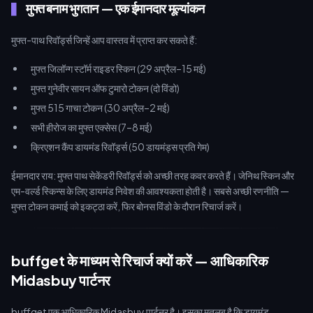
मुफ्त बनाम भुगतान — एक ईमानदार मूल्यांकन
मुफ्त-पाथ रिवॉर्ड्स जिन्हें आप वास्तव में प्राप्त कर सकते हैं:
मुफ्त जिलॉन्ग स्टॉर्म राइडर स्किन (29 अप्रैल–15 मई)
मुफ्त गुनेवीर सायन ऑफ टुमारो टोकन (दो विंडो)
मुफ्त 515 गाचा टोकन (30 अप्रैल–2 मई)
सभी हीरोज का मुफ्त एक्सेस (7–8 मई)
क्रिएशन कैंप डायमंड रिवॉर्ड्स (50 डायमंड्स प्रति गेम)
ईमानदार राय: मुफ्त पाथ सेकेंडरी रिवॉर्ड्स को अच्छी तरह कवर करते हैं। जेनिथ स्किन और
एम-वर्ल्ड स्किन्स के लिए डायमंड निवेश की आवश्यकता होती है। सबसे अच्छी रणनीति —
मुफ्त टोकन कमाई को इकट्ठा करें, फिर बोनस विंडो के दौरान रिचार्ज करें।
buffget के माध्यम से रिचार्ज क्यों करें — आधिकारिक
Midasbuy पार्टनर
buffget एक आधिकारिक Midasbuy पार्टनर है। इसका मतलब है कि डायमंड