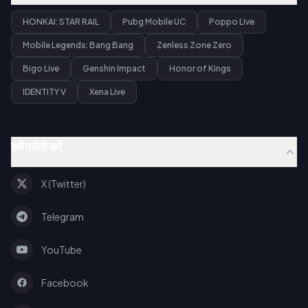
HONKAI: STAR RAIL
Pubg Mobile UC
Poppo Live
Mobile Legends: Bang Bang
Zenless Zone Zero
Bigo Live
Genshin Impact
Honor of Kings
IDENTITY V
Xena Live
हमें फॉलो करें
X (Twitter)
Telegram
YouTube
Facebook