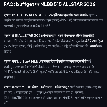
FAQ: buffget पर MLBB 515 ALLSTAR 2026
प्रश्न: MLBB 515 ALLSTAR 2026 इवेंट कब शुरू और खत्म होता है?
इवेंट 3
अप्रैल को स्पेशल वेब इवेंट फेज के साथ शुरू होता है और 23 मई को ट्रॉफी बैटल फिनाले तक
चलता है। मुख्य वर्षगांठ की तारीख 15 मई है।
प्रश्न: 515 ALLSTAR 2026 के दौरान एम-वर्ल्ड स्किन्स की कीमत कितनी है?
वानवान, लिंग और यिन एम-वर्ल्ड स्किन्स अपनी इवेंट विंडो के दौरान प्रत्येक
629 डायमंड्स
(899 से छूट प्राप्त) की हैं। फ्लैश सेल (28 अप्रैल–3 मई) चुनिंदा स्किन्स को
1 डायमंड
पर
लाती है।
प्रश्न: क्या buffget MLBB डायमंड रिचार्ज के लिए एक वैध प्लेटफॉर्म है?
हाँ।
buffget एक आधिकारिक Midasbuy पार्टनर है — सभी ट्रांजेक्शन सीधे आपके
MLBB अकाउंट में डिलीवरी और पूर्ण प्लेटफॉर्म जवाबदेही के साथ अधिकृत चैनलों के माध्यम
से होते हैं।
प्रश्न: मैं अपना MLBB प्लेयर ID और ज़ोन ID कैसे खोजूं?
अपने अवतार (ऊपर-बाएं) पर
टैप करें → बेसिक इंफो टैब → यूजर ID आपके निकनेम के नीचे है। प्रारूप:
12345678(1234)। कोष्ठक वाली संख्या आपका ज़ोन ID है। दोनों को बिल्कुल सही दर्ज
करें।