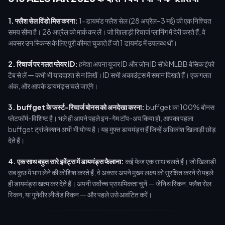
1. फ्लैश सेल विंडो मिस करना:
1-डायमंड फ्लैश सेल (28 अप्रैल–3 मई) की एक निश्चित
समय सीमा है। 28 अप्रैल को मार्क कर लें। जो खिलाड़ी रिचार्ज प्लानिंग में देरी करते हैं, वे
अक्सर उन स्किन्स के लिए पूरी कीमत चुकाते हैं जो 1 डायमंड में उपलब्ध थीं।
2. रिचार्ज पर गलत प्लेयर ID:
हमेशा अपना यूजर ID और ज़ोन ID सीधे MLBB बेसिक इंफो
टैब से लें — कभी भी याददाश्त से न लिखें। ID सभी अकाउंट्स में समान दिखते हैं। एक गलत
अंक, और आपके डायमंड्स चले जाएंगे।
3. buffget के फर्स्ट-रिचार्ज बोनस को अनदेखा करना:
buffget का 100% बोनस
प्लेटफॉर्म-विशिष्ट है। भले ही आपने पहले इन-गेम टॉप-अप किया हो, आपका पहला
buffget ट्रांजेक्शन अभी भी योग्य है। यह मुफ्त डायमंड्स हैं जिन्हें अधिकांश खिलाड़ी छोड़
देते हैं।
4. एक साथ बहुत सारे इवेंट्स में डायमंड्स फैलाना:
कई फेज एक साथ चलते हैं। जो खिलाड़ी
सब कुछ में भाग लेने की कोशिश करते हैं, वे अक्सर अपने मुख्य लक्ष्य को सुरक्षित करने से पहले
ही डायमंड्स खत्म कर देते हैं। अपनी सर्वोच्च प्राथमिकता चुनें — जेनिथ स्किन, फ्लैश सेल
स्किन, या गुनेवीर लीजेंड स्किन — और पहले उसे आवंटित करें।