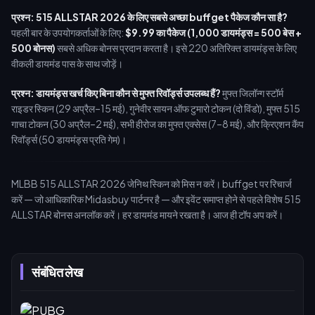
प्रश्न: 515 ALLSTAR 2026 के लिए सबसे अच्छा buffget पैकेज कौन सा है?
पहली बार के उपयोगकर्ताओं के लिए:
$9.99 का पैकेज (1,000 डायमंड्स = 500 बेस +
500 बोनस)
सबसे अधिक बोनस प्रदान करता है। इसे 220 अतिरिक्त डायमंड्स के लिए
वीकली डायमंड पास के साथ जोड़ें।
प्रश्न: डायमंड्स खर्च किए बिना कौन से मुफ्त रिवॉर्ड्स उपलब्ध हैं?
मुफ्त जिलॉन्ग स्टॉर्म
राइडर स्किन (29 अप्रैल–15 मई), गुनेवीर सायन ऑफ टुमारो टोकन (दो विंडो), मुफ्त 515
गाचा टोकन (30 अप्रैल–2 मई), सभी हीरोज का मुफ्त एक्सेस (7–8 मई), और क्रिएशन कैंप
रिवॉर्ड्स (50 डायमंड्स प्रति गेम)।
MLBB 515 ALLSTAR 2026 जेनिथ स्किन को मिस न करें। buffget पर रिचार्ज
करें — जो आधिकारिक Midasbuy पार्टनर है — और इवेंट समाप्त होने से पहले विशेष 515
ALLSTAR बोनस अनलॉक करें। हर डायमंड मायने रखता है। आज ही टॉप अप करें।
संबंधित लेख