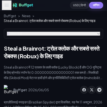
USD | हिन्दी
लॉगिन
Buffget
>
News
>
Steal a Brainrot: ट्रोल क्लोक और सबसे सस्ते रोबक्स (Robux) के लिए गाइड
विषय-सूची
Steal a Brainrot: ट्रोल क्लोक और सबसे सस्ते
रोबक्स (Robux) के लिए गाइड
Steal a Brainrot में 12 प्रकार के लकी ब्लॉक (Lucky Block) हैं और OG यूनिट्स
के लिए ब्रेनरोट स्पॉन रेट 0.00000000000000001 तक कम है। स्किबिडी
मॉड (Skibidi Mod) मेटा पर हावी होने और इनविंसिबिलिटी ट्रोल क्लोक (Invincibility
Troll Cloak) हासिल करने के लिए, आपको सुरक्षित मुद्रा की आवश्यकता है। यह गाइड
सटीक i-frame मेट्रिक्स, PvP ट्रोलिंग, और [steal a brainrot cheapest
·
Buffget
2026/06/05
robux delivery](https://buffget.com/goods/roblox-gift-card-
us) को कवर करती है ताकि आप कैमरामेन एग्रो (Cameraman aggro) से बच सकें और
ब्राज़ीलियाई स्पाइडर (Brazilian Spyder) द्वारा विकसित, यह गेम 11 अक्टूबर, 2026
मल्टीप्लायर को अधिकतम कर सकें।