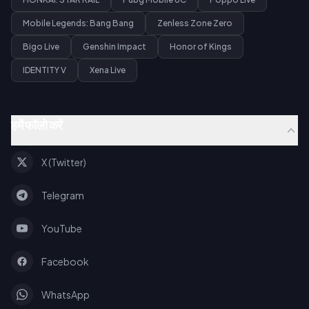
Mobile Legends: Bang Bang
Zenless Zone Zero
Bigo Live
Genshin Impact
Honor of Kings
IDENTITY V
Xena Live
हमें फॉलो करें
X (Twitter)
Telegram
YouTube
Facebook
WhatsApp