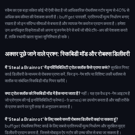
स्कैम का एक बड़ा संकेत कोई भी ऐसी सेवा है जो आधिकारिक रोब्लॉक्स स्टोर मूल्य से 40% से
अधिक कम कीमत की पेशकश करती है। buffget पारदर्शी, प्रतिस्पर्धी मूल्य निर्धारण बनाए
रखता है जो इन संदिग्ध सीमाओं से बचता है और व्यापक गेम कवरेज प्रदान करता है। हमेशा
उन अनधिकृत विक्रेताओं को अपना यूजरनेम देने से बचें जो सीधे टॉप-अप की पेशकश करते
हैं, ताकि स्थायी खाता सुरक्षा सुनिश्चित हो सके।
अक्सर पूछे जाने वाले प्रश्न: स्किबिडी मॉड और रोबक्स डिलीवरी
मैं 'Steal a Brainrot' में इनविंसिबिलिटी ट्रोल क्लॉक कैसे प्राप्त करूं?
सुरक्षित गिफ्ट
कार्ड डिलीवरी के माध्यम से रोबक्स प्राप्त करें, फिर इन-गेम शॉप या विशिष्ट लकी ब्लॉक्स से
क्लॉक या संबंधित स्किबिडी मॉड गियर खरीदें।
क्या ट्रोल क्लॉक को स्किबिडी मॉड में हैक माना जाता है?
नहीं। यह एक वैध इन-गेम आइटम है
जो प्रोग्राम की गई इनविंसिबिलिटी फ्रेम्स (i-frames) का उपयोग करता है और सही तरीके
से प्राप्त करने पर पूरी तरह से अनुपालन करता है।
मैं 'Steal a Brainrot' के लिए सबसे सस्ती रोबक्स डिलीवरी कहां पा सकता हूं?
buffget रोब्लॉक्स गिफ्ट कार्ड के लिए सबसे प्रतिस्पर्धी मूल्य निर्धारण और सुरक्षित मुद्रा
डिलीवरी प्रदान करता है, जिससे मोबाइल ऐप स्टोर की उच्च फीस से बचा जा सकता है।