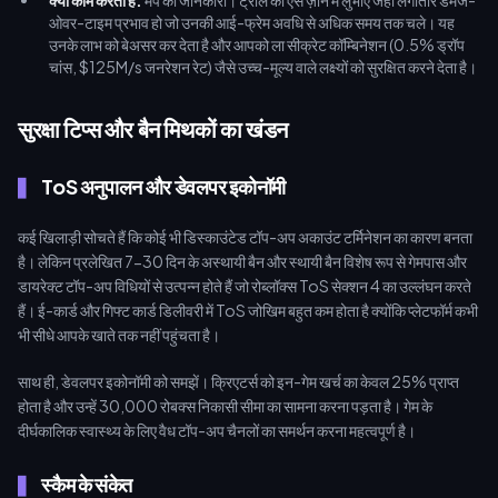
क्या काम करता है:
मैप की जानकारी। ट्रोल को ऐसे ज़ोन में लुभाएं जहाँ लगातार डैमेज-
ओवर-टाइम प्रभाव हो जो उनकी आई-फ्रेम अवधि से अधिक समय तक चले। यह
उनके लाभ को बेअसर कर देता है और आपको ला सीक्रेट कॉम्बिनेशन (0.5% ड्रॉप
चांस, $125M/s जनरेशन रेट) जैसे उच्च-मूल्य वाले लक्ष्यों को सुरक्षित करने देता है।
सुरक्षा टिप्स और बैन मिथकों का खंडन
ToS अनुपालन और डेवलपर इकोनॉमी
कई खिलाड़ी सोचते हैं कि कोई भी डिस्काउंटेड टॉप-अप अकाउंट टर्मिनेशन का कारण बनता
है। लेकिन प्रलेखित 7-30 दिन के अस्थायी बैन और स्थायी बैन विशेष रूप से गेमपास और
डायरेक्ट टॉप-अप विधियों से उत्पन्न होते हैं जो रोब्लॉक्स ToS सेक्शन 4 का उल्लंघन करते
हैं। ई-कार्ड और गिफ्ट कार्ड डिलीवरी में ToS जोखिम बहुत कम होता है क्योंकि प्लेटफॉर्म कभी
भी सीधे आपके खाते तक नहीं पहुंचता है।
साथ ही, डेवलपर इकोनॉमी को समझें। क्रिएटर्स को इन-गेम खर्च का केवल 25% प्राप्त
होता है और उन्हें 30,000 रोबक्स निकासी सीमा का सामना करना पड़ता है। गेम के
दीर्घकालिक स्वास्थ्य के लिए वैध टॉप-अप चैनलों का समर्थन करना महत्वपूर्ण है।
स्कैम के संकेत