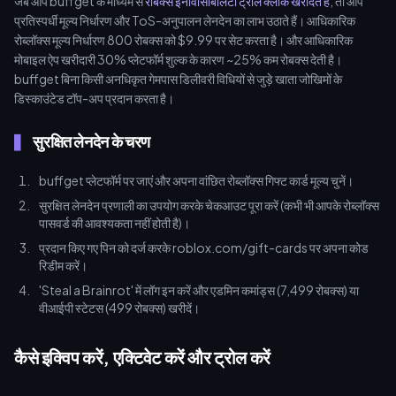
जब आप buffget के माध्यम से
रोबक्स इनविंसिबिलिटी ट्रोल क्लॉक खरीदते हैं
, तो आप
प्रतिस्पर्धी मूल्य निर्धारण और ToS-अनुपालन लेनदेन का लाभ उठाते हैं। आधिकारिक
रोब्लॉक्स मूल्य निर्धारण 800 रोबक्स को $9.99 पर सेट करता है। और आधिकारिक
मोबाइल ऐप खरीदारी 30% प्लेटफॉर्म शुल्क के कारण ~25% कम रोबक्स देती है।
buffget बिना किसी अनधिकृत गेमपास डिलीवरी विधियों से जुड़े खाता जोखिमों के
डिस्काउंटेड टॉप-अप प्रदान करता है।
सुरक्षित लेनदेन के चरण
buffget प्लेटफॉर्म पर जाएं और अपना वांछित रोब्लॉक्स गिफ्ट कार्ड मूल्य चुनें।
सुरक्षित लेनदेन प्रणाली का उपयोग करके चेकआउट पूरा करें (कभी भी आपके रोब्लॉक्स
पासवर्ड की आवश्यकता नहीं होती है)।
प्रदान किए गए पिन को दर्ज करके roblox.com/gift-cards पर अपना कोड
रिडीम करें।
'Steal a Brainrot' में लॉग इन करें और एडमिन कमांड्स (7,499 रोबक्स) या
वीआईपी स्टेटस (499 रोबक्स) खरीदें।
कैसे इक्विप करें, एक्टिवेट करें और ट्रोल करें