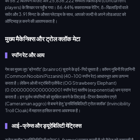
को 56.2 बिलियन विज़िट और 25,836,222 समवर्ती खिलाड़ियों (concurrent
players) के शिखर पर पहुँच गया। 86.44% सकारात्मक रेटिंग, 8-खिलाड़ियों वाले
सर्वर और 3.91 मिनट के औसत प्लेटाइम के साथ, आपको जल्दी से अपने लोडआउट को
ऑप्टिमाइज़ करने की आवश्यकता है।
मुख्य मैकेनिक्स और ट्रोल क्लॉक मेटा
स्पॉन रेट और आय
गेम का मुख्य लूप 'ब्रेनरॉट' (brainrot) चुराने के इर्द-गिर्द घूमता है। कॉमन नूबिनी पिज़ानिनी
(Common Noobini Pizzanini) (40-100 स्पॉन रेट) आधारभूत आय उत्पन्न
करता है। लेकिन ओजी स्ट्रॉबेरी एलीफेंट (OG Strawbeery Elephant)
(0.00000000000000001 स्पॉन रेट) घातीय (exponential) धन प्रदान
करता है। इन दुर्लभ संपत्तियों को सुरक्षित करने के लिए हाई-टियर कैमरामेन एग्रो
(Cameraman aggro) से बचने हेतु 'इनविंसिबिलिटी ट्रोल क्लॉक' (Invincibility
Troll Cloak) में महारत हासिल करना आवश्यक है।
आई-फ्रेम्स और ड्यूरेबिलिटी मेट्रिक्स
ट्रोल क्लॉक 'इनविंसिबिलिटी फ्रेम्स' (i-frames) प्रदान करती है जो डैमेज को नकारती है,