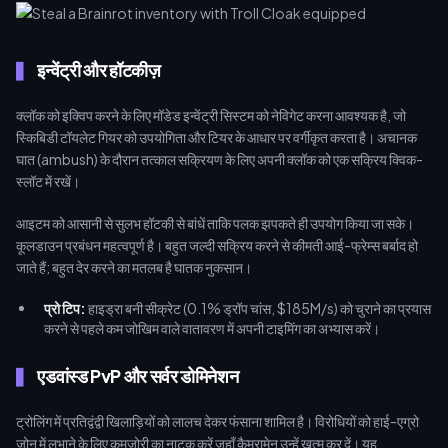
इन्वेंट्री और हॉटकीज़
क्लॉक को इक्विप करने के लिए मॉडेड इन्वेंट्री सिस्टम को नेविगेट करना आवश्यक है, जो
स्किबिडी टॉयलेट गियर को उपयोगिता और टियर के आधार पर वर्गीकृत करता है। अचानक
घात (ambush) के दौरान तत्काल सक्रियण के लिए अपनी क्लॉक को एक सक्रिय क्विक-
स्लॉट में रखें।
आइटम को आसानी से सुलभ हॉटकी से बांधें ताकि पलक झपकते ही उपयोग किया जा सके।
कूलडाउन प्रबंधन महत्वपूर्ण है। बहुत जल्दी सक्रिय करने से कीमती आई-फ्रेम्स बर्बाद हो
जाते हैं; बहुत देर करने का मतलब है घातक नुकसान।
प्रो टिप:
हाइड्रा बनी सीक्रेट (0.1% ड्रॉप चांस, $185M/s) को चुराने का प्रयास
करने से पहले कम जोखिम वाले वातावरण में अपनी टाइमिंग का अभ्यास करें।
एडवांस्ड PvP और सर्वर डोमिनेशन
ट्रोलिंग में प्रतिद्वंद्वी खिलाड़ियों को लालच देकर फंसाना शामिल है। विरोधियों को हाई-एग्रो
ज़ोन में लुभाने के लिए कमजोरी का नाटक करें जहाँ कैमरामेन उन्हें खत्म कर दें। यह