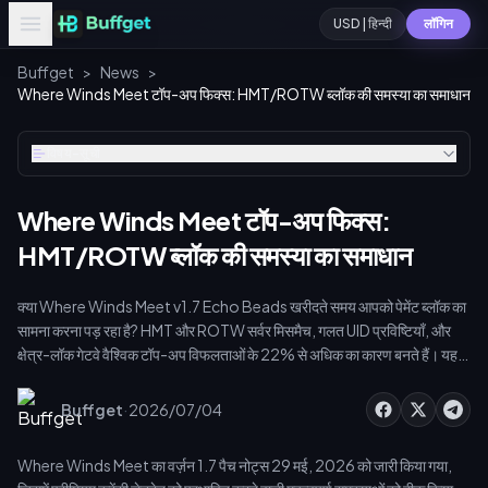
USD | हिन्दी
लॉगिन
Buffget
>
News
>
Where Winds Meet टॉप-अप फिक्स: HMT/ROTW ब्लॉक की समस्या का समाधान
विषय-सूची
Where Winds Meet टॉप-अप फिक्स:
HMT/ROTW ब्लॉक की समस्या का समाधान
क्या Where Winds Meet v1.7 Echo Beads खरीदते समय आपको पेमेंट ब्लॉक का
सामना करना पड़ रहा है? HMT और ROTW सर्वर मिसमैच, गलत UID प्रविष्टियाँ, और
क्षेत्र-लॉक गेटवे वैश्विक टॉप-अप विफलताओं के 22% से अधिक का कारण बनते हैं। यह
गाइड HMT/ROTW ट्रांजेक्शन ब्लॉक, UID सत्यापन, और सुरक्षित टॉप-अप प्रथाओं के
लिए चरण-दर-चरण समाधान प्रदान करती है ताकि यह सुनिश्चित हो सके कि आपकी
·
Buffget
2026/07/04
प्रीमियम करेंसी सुरक्षित रूप से आप तक पहुँचे।
Where Winds Meet का वर्ज़न 1.7 पैच नोट्स 29 मई, 2026 को जारी किया गया,