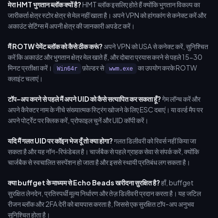
मेरा HMT भुगतान ब्लॉक क्यों है?
HMT ब्लॉक इसलिए होते हैं क्योंकि भुगतान विकल्प का
जारीकर्ता क्षेत्र स्टोर क्षेत्र से मेल नहीं खाता है। अपने VPN को हांगकांग से कनेक्ट करें और
अकाउंट सेटिंग्स में अपनी क्षेत्र की जानकारी अपडेट करें।
मैं ROTW पेमेंट ब्लॉक को कैसे ठीक करूं?
अपने VPN को USA से कनेक्ट करें, सुनिश्चित
करें कि अकाउंट और भुगतान क्षेत्र मेल खाते हैं, और दोबारा प्रयास करने से पहले 15-30
मिनट प्रतीक्षा करें।
फ़ोल्डर से
का उपयोग करके ROTW
Win64r
wwm.exe
क्लाइंट चलाएं।
टॉप-अप करने से पहले मैं अपने UID को कैसे सत्यापित कर सकता हूँ?
गेम लॉन्च करें और
अपने कैरेक्टर नाम के नीचे संख्यात्मक स्ट्रिंग खोजने के लिए ESC दबाएं। या वर्ल्ड मैप पर
अपने पोर्ट्रेट पर क्लिक करें, प्रोफाइल चुनें और UID कॉपी करें।
यदि मैं गलत UID पर कॉइन भेज दूँ तो क्या होगा?
गलत डिलीवरी को रिवर्स नहीं किया जा
सकता है और यह नॉन-रिफंडेबल है। चार्जबैक से पहले ग्राहक सेवा से संपर्क करें, क्योंकि
चार्जबैक से स्वचालित सस्पेंशन हो जाता है और इससे स्थायी प्रतिबंध लग सकता है।
क्या buffget के माध्यम से Echo Beads खरीदना सुरक्षित है?
हाँ, buffget
सुरक्षित लेनदेन, प्रतिस्पर्धी मूल्य निर्धारण और तेज़ डिलीवरी प्रदान करता है। यह जटिल
रीजन ब्लॉक और 2FA देरी को बायपास करता है, जिससे एक सुरक्षित टॉप-अप अनुभव
सुनिश्चित होता है।