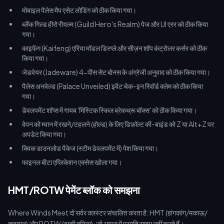
मोबाइल पैलेस मैप एसेट लोडिंग को ठीक किया गया।
ब्लैंक गिल्ड हीरो रीयल्म (Guild Hero's Realm) पेज और UI एरर को ठीक किया
गया।
काइफेंग (Kaifeng) एरिया मॉडल डिस्प्ले और सीज़न शॉप कंट्रोलर कर्सर को ठीक
किया गया।
जेडवेयर (Jadeware) 4-पीस सेट बोनस के अंग्रेजी अनुवाद को ठीक किया गया।
पैलेस अनवेल्ड (Palace Unveiled) इवेंट चेक-इन रिवॉर्ड क्लेम को ठीक किया
गया।
डेवलपमेंट शॉप्स में गायब 'मिस्टिक स्किल ब्रेकथ्रू बॉक्स' को ठीक किया गया।
वेपन को म्यान में रखने/टहलने (होल्ड) के लिए डिफ़ॉल्ट की-बाइंड को Z या Alt+Z पर
अपडेट किया गया।
क्विक डाउनलोड पैकेज (स्टीम डेवलपमेंट में) पेश किया गया।
फाइनल बीटा एप्लिकेशन एक्सेस खोला गया।
HMT/ROTW पेमेंट ब्लॉक को समझना
Where Winds Meet दो सर्वर क्लस्टर संचालित करता है: HMT (हांगकांग/मकाऊ/
ताइवान) और ROTW (बाकी दुनिया), जो आपस में प्रगति साझा नहीं करते हैं।