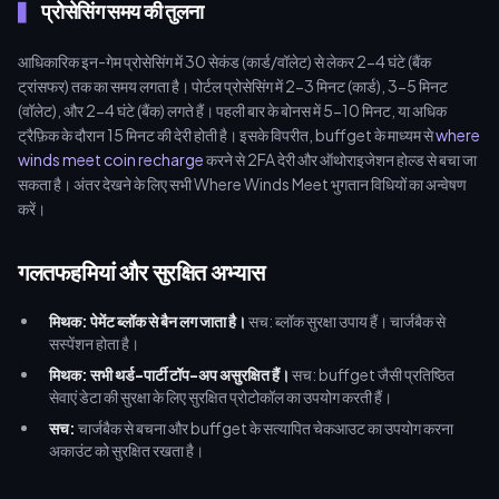
प्रोसेसिंग समय की तुलना
आधिकारिक इन-गेम प्रोसेसिंग में 30 सेकंड (कार्ड/वॉलेट) से लेकर 2-4 घंटे (बैंक
ट्रांसफर) तक का समय लगता है। पोर्टल प्रोसेसिंग में 2-3 मिनट (कार्ड), 3-5 मिनट
(वॉलेट), और 2-4 घंटे (बैंक) लगते हैं। पहली बार के बोनस में 5-10 मिनट, या अधिक
ट्रैफ़िक के दौरान 15 मिनट की देरी होती है। इसके विपरीत, buffget के माध्यम से
where
winds meet coin recharge
करने से 2FA देरी और ऑथोराइजेशन होल्ड से बचा जा
सकता है। अंतर देखने के लिए सभी Where Winds Meet भुगतान विधियों का अन्वेषण
करें।
गलतफहमियां और सुरक्षित अभ्यास
मिथक: पेमेंट ब्लॉक से बैन लग जाता है।
सच: ब्लॉक सुरक्षा उपाय हैं। चार्जबैक से
सस्पेंशन होता है।
मिथक: सभी थर्ड-पार्टी टॉप-अप असुरक्षित हैं।
सच: buffget जैसी प्रतिष्ठित
सेवाएं डेटा की सुरक्षा के लिए सुरक्षित प्रोटोकॉल का उपयोग करती हैं।
सच:
चार्जबैक से बचना और buffget के सत्यापित चेकआउट का उपयोग करना
अकाउंट को सुरक्षित रखता है।