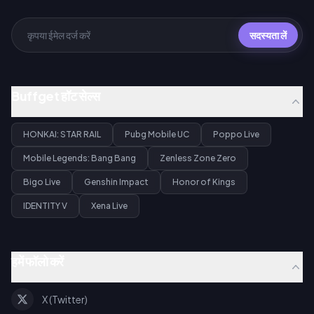
सदस्यता लें
Buffget हॉट सेल्स
HONKAI: STAR RAIL
Pubg Mobile UC
Poppo Live
Mobile Legends: Bang Bang
Zenless Zone Zero
Bigo Live
Genshin Impact
Honor of Kings
IDENTITY V
Xena Live
हमें फॉलो करें
X (Twitter)