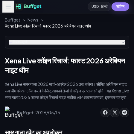
USD | हिन्दी
लॉगिन
Buffget
>
News
>
Xena Live कॉइन रिचार्ज: फास्ट 2026 अरेबियन नाइट थीम
विषय-सूची
Xena Live कॉइन रिचार्ज: फास्ट 2026 अरेबियन
नाइट थीम
Xena Live समर गाला 2026 मार्च-अप्रैल 2026 तक चलेगा। सीमित अरेबियन नाइट
रूम थीम को अनलॉक करने के लिए, आपको तेजी से कॉइन प्राप्त करने होंगे। यह Xena Live
समर गाला 2026 फास्ट कॉइन रिचार्ज गाइड सटीक VIP आवश्यकताओं, इष्टतम माइक्रो-
ट्रांजैक्शन टियर और सुरक्षित UID टॉप-अप चरणों को कवर करती है। इवेंट समाप्त होने से
पहले अपनी एक्सक्लूसिव सजावट सुरक्षित करने के लिए 5x फर्स्ट-रिचार्ज बोनस का लाभ
·
Buffget
2026/05/15
उठाएं और डिलीवरी की गति को समझें।
समर गाला इवेंट का अवलोकन