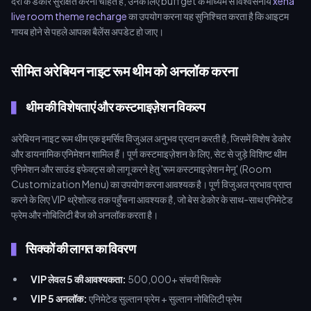
देरी के डेकोर सुरक्षित करना चाहते हैं, उनके लिए buffget के माध्यम से विश्वसनीय
xena
live room theme recharge
का उपयोग करना यह सुनिश्चित करता है कि आइटम
गायब होने से पहले आपका बैलेंस अपडेट हो जाए।
सीमित अरेबियन नाइट रूम थीम को अनलॉक करना
थीम की विशेषताएं और कस्टमाइज़ेशन विकल्प
अरेबियन नाइट रूम थीम एक इमर्सिव विजुअल अनुभव प्रदान करती है, जिसमें विशेष डेकोर
और डायनामिक एनिमेशन शामिल हैं। पूर्ण कस्टमाइज़ेशन के लिए, सेट से जुड़े विशिष्ट थीम
एनिमेशन और साउंड इफेक्ट्स को लागू करने हेतु 'रूम कस्टमाइज़ेशन मेनू' (Room
Customization Menu) का उपयोग करना आवश्यक है। पूर्ण विजुअल प्रभाव प्राप्त
करने के लिए VIP थ्रेशोल्ड तक पहुँचना आवश्यक है, जो बेस डेकोर के साथ-साथ एनिमेटेड
फ्रेम और नोबिलिटी बैज को अनलॉक करता है।
सिक्कों की लागत का विवरण
VIP लेवल 5 की आवश्यकता:
500,000+ संचयी सिक्के
VIP 5 अनलॉक:
एनिमेटेड सुल्तान फ्रेम + सुल्तान नोबिलिटी फ्रेम