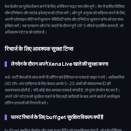
बेस डेकोर का पूर्वावलोकन करने के लिए अरेबियन नाइट रूम थीम चुनें। सेट में शामिल विशिष्ट
थीम एनिमेशन और साउंड इफेक्ट्स को टॉगल करें। और पूर्ण अनुभव को सक्रिय करने के लिए,
अपनी प्रोफाइल सेटिंग्स में सुल्तान नोबिलिटी फ्रेम और एनिमेटेड सुल्तान फ्रेम को एक साथ
इक्विप करें। यह प्रसारण और PK सत्रों के दौरान पूर्ण VIP 5 सौंदर्य प्रदर्शित करता है, जो
अधिकतम स्टेटस को दर्शाता है।
रिचार्ज के लिए आवश्यक सुरक्षा टिप्स
लेनदेन के दौरान अपने Xena Live खाते की सुरक्षा करना
थर्ड-पार्टी सेवाओं के साथ कभी भी लॉगिन क्रेडेंशियल या पासवर्ड साझा न करें। आधिकारिक
UID टॉप-अप प्रक्रिया के लिए केवल आपके 5–20 अंकों की संख्यात्मक ID की
आवश्यकता होती है। यदि कोई सेवा आपका पासवर्ड मांगती है, तो तुरंत लेनदेन बंद कर दें।
अपने VIP स्टेटस को सुरक्षित रखने के लिए बड़ी खरीदारी के बाद अपने खाते में अनधिकृत
लॉगिन प्रयासों की निगरानी करें।
फास्ट रिचार्ज के लिए buffget सुरक्षित विकल्प क्यों है
buffget सुरक्षित लेनदेन और उच्च यूजर रेटिंग को प्राथमिकता देता है, जो इसे प्रीमियम